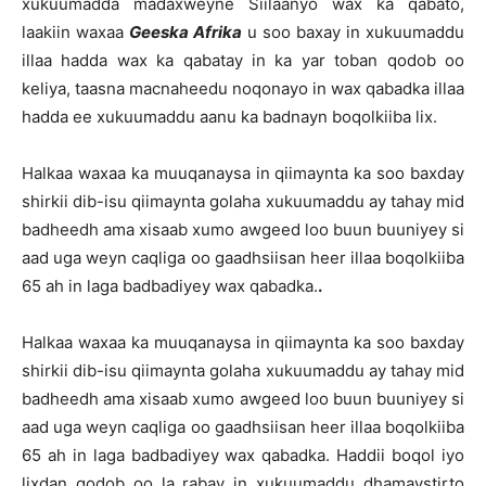
xukuumadda madaxweyne Siilaanyo wax ka qabato,
laakiin waxaa
Geeska Afrika
u soo baxay in xukuumaddu
illaa hadda wax ka qabatay in ka yar toban qodob oo
keliya, taasna macnaheedu noqonayo in wax qabadka illaa
hadda ee xukuumaddu aanu ka badnayn boqolkiiba lix.
Halkaa waxaa ka muuqanaysa in qiimaynta ka soo baxday
shirkii dib-isu qiimaynta golaha xukuumaddu ay tahay mid
badheedh ama xisaab xumo awgeed loo buun buuniyey si
aad uga weyn caqliga oo gaadhsiisan heer illaa boqolkiiba
65 ah in laga badbadiyey wax qabadka.
.
H
alkaa waxaa ka muuqanaysa in qiimaynta ka soo baxday
shirkii dib-isu qiimaynta golaha xukuumaddu ay tahay mid
badheedh ama xisaab xumo awgeed loo buun buuniyey si
aad uga weyn caqliga oo gaadhsiisan heer illaa boqolkiiba
65 ah in laga badbadiyey wax qabadka. Haddii boqol iyo
lixdan qodob oo la rabay in xukuumaddu dhamaystirto