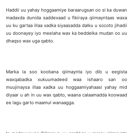
Haddii uu yahay hoggaamiye baraarugsan oo si ka duwan
madaxda dunida saddexaad u fikiraya qiimayntaas waxa
uu ku gartaa illaa xadka siyaasadda dalku u socoto jihadii
uu doonayey iyo meelaha wax ka beddelka mudan oo uu
dhaqso wax uga qabto.
Marka la soo koobana qiimaynta iyo dib u eegista
waxqabadka xukuumadeed waa ishaaro san oo
muujinaysa illaa xadka uu hoggaamiyahaasi yahay mid
diyaar u ah in uu wax qabto, waana calaamadda koowaad
ee lagu garto maamul wanaagga.