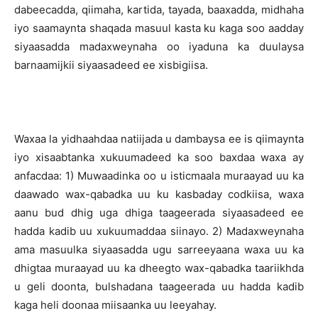
dabeecadda, qiimaha, kartida, tayada, baaxadda, midhaha
iyo saamaynta shaqada masuul kasta ku kaga soo aadday
siyaasadda madaxweynaha oo iyaduna ka duulaysa
barnaamijkii siyaasadeed ee xisbigiisa.
Waxaa la yidhaahdaa natiijada u dambaysa ee is qiimaynta
iyo xisaabtanka xukuumadeed ka soo baxdaa waxa ay
anfacdaa: 1) Muwaadinka oo u isticmaala muraayad uu ka
daawado wax-qabadka uu ku kasbaday codkiisa, waxa
aanu bud dhig uga dhiga taageerada siyaasadeed ee
hadda kadib uu xukuumaddaa siinayo. 2) Madaxweynaha
ama masuulka siyaasadda ugu sarreeyaana waxa uu ka
dhigtaa muraayad uu ka dheegto wax-qabadka taariikhda
u geli doonta, bulshadana taageerada uu hadda kadib
kaga heli doonaa miisaanka uu leeyahay.