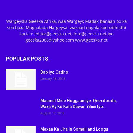
Wargeyska Geeska Afrika, waa Wargeys Madax-banaan oo ka
soo baxa Magaalada Hargeysa. waxaad nagala soo xidhiidhi
kartaa: editor@geeska.net, info@geeska.net iyo
geeska2006@yahoo.com www.geeska.net
POPULAR POSTS
Dab Iyo Cadho
January 18, 2018
Maamul Mise Hoggaamiye: Qeexdooda,
Waxa Ay Ku Kala Duwan Yihiin Iyo...
August 17, 2018
Maxaa Ka Jira In Somaliland Loogu