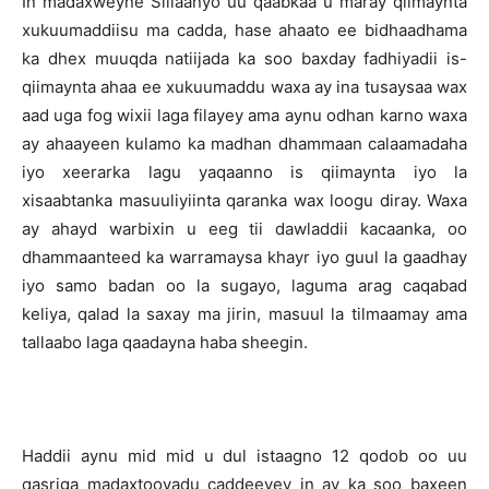
In madaxweyne Siilaanyo uu qaabkaa u maray qiimaynta
xukuumaddiisu ma cadda, hase ahaato ee bidhaadhama
ka dhex muuqda natiijada ka soo baxday fadhiyadii is-
qiimaynta ahaa ee xukuumaddu waxa ay ina tusaysaa wax
aad uga fog wixii laga filayey ama aynu odhan karno waxa
ay ahaayeen kulamo ka madhan dhammaan calaamadaha
iyo xeerarka lagu yaqaanno is qiimaynta iyo la
xisaabtanka masuuliyiinta qaranka wax loogu diray. Waxa
ay ahayd warbixin u eeg tii dawladdii kacaanka, oo
dhammaanteed ka warramaysa khayr iyo guul la gaadhay
iyo samo badan oo la sugayo, laguma arag caqabad
keliya, qalad la saxay ma jirin, masuul la tilmaamay ama
tallaabo laga qaadayna haba sheegin.
Haddii aynu mid mid u dul istaagno 12 qodob oo uu
qasriga madaxtooyadu caddeeyey in ay ka soo baxeen