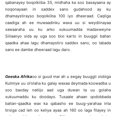
qabanayey boqolkiiba 35, midhaha ka soo baxayaana ay
noqonayaan in saddex sano gudahood ay ku
dhamaystirayso boqolkiiba 100 iyo dheeraad. Caqliga
caadiga ah ee muwaadinku waxa uu si weydiinayaa
xawaaraha uu ku arko xukuumadda madaxweyne
Siilaanyo sida ay uga soo bixi karto in buuggii ballan
qaadka ahaa lagu dhamaystiro saddex sano, oo labada
sano ee dambe dheeraad lagu daro.
Geeska Afrika
oo si guud mar ah u eegay buuggii xisbiga
Kulmiye uu ol’olaha ku galay waxaa deymada koowadba u
soo baxday natiijo aad uga duwan ta uu golaha
xukuumaddu ku doodayo. Tusaale ahaan qodobbada
ballan-qaadka wax ka qabasho ee buug-yarahaa inta
tirsiga cad leh oo keliya ayaa ah 160 oo laga filayey in