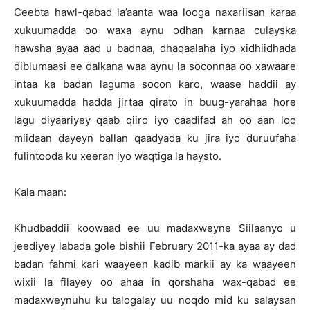
Ceebta hawl-qabad la’aanta waa looga naxariisan karaa
xukuumadda oo waxa aynu odhan karnaa culayska
hawsha ayaa aad u badnaa, dhaqaalaha iyo xidhiidhada
diblumaasi ee dalkana waa aynu la soconnaa oo xawaare
intaa ka badan laguma socon karo, waase haddii ay
xukuumadda hadda jirtaa qirato in buug-yarahaa hore
lagu diyaariyey qaab qiiro iyo caadifad ah oo aan loo
miidaan dayeyn ballan qaadyada ku jira iyo duruufaha
fulintooda ku xeeran iyo waqtiga la haysto.
Kala maan:
Khudbaddii koowaad ee uu madaxweyne Siilaanyo u
jeediyey labada gole bishii February 2011-ka ayaa ay dad
badan fahmi kari waayeen kadib markii ay ka waayeen
wixii la filayey oo ahaa in qorshaha wax-qabad ee
madaxweynuhu ku talogalay uu noqdo mid ku salaysan