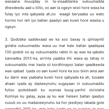
waxaana muuqday in la-xisaabtanka xukuumadda
dhexdeedu aad u liiito, oo aan la ogeyn wixii hore waxa ka
fulay iyo inta qabyada ah,oo waagii beryaaba uu wato
hormo hor leh iyo ballan qaadyo aan kuwii hore waxba u
ogeyn.
3. Qodobka saddexaad ee ka soo baxay is qiimayntii
golaha xukuumaddu waxa uu mar kale ballan qaadayaa
130 qodob oo ay xukuumaddu rabto in ay wax ka qabato
sannadka 2013-ka, arrinta yaabka lihi waxa ay tahay in
xukuumaddu mar kasta sii kordhinayso balan qaadkeeda
wax-qabad iyada oo aan kuwii hore ka soo bixin ama aan
ku darin wax yaabaha kuwii hore qabyada ka ah, tusaale
ahaan iyada ay dadweynuhu sugayaan in xukuumaddu
fuliso qodobbadii ku xusnaa buug-yarihii olo’olaha
Kulmiye ku galay, ayaa ay ku war heleen ballan qaadyo
cusub oo uu madaxweynuhu ka hor jeediyey labada gole
sannadkii 2011-ka, mar kale iyada oo la sugayo in wax