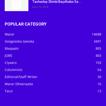
Tashaday Shirkii Baydhabo Ee...
June 10, 2018
POPULAR CATEGORY
Warar
14688
Googooska Geeska
3491
Maqaalo
805
JOBS
403
Ciyaaro
103
Columnists
54
Editorial/Staff Writer
30
Warar Dheeraada
16
Tacsi
13