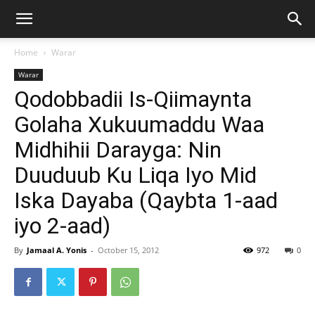
Home
Warar
Warar
Qodobbadii Is-Qiimaynta
Golaha Xukuumaddu Waa
Midhihii Darayga: Nin
Duuduub Ku Liqa Iyo Mid
Iska Dayaba (Qaybta 1-aad
iyo 2-aad)
By
Jamaal A. Yonis
-
October 15, 2012
972
0