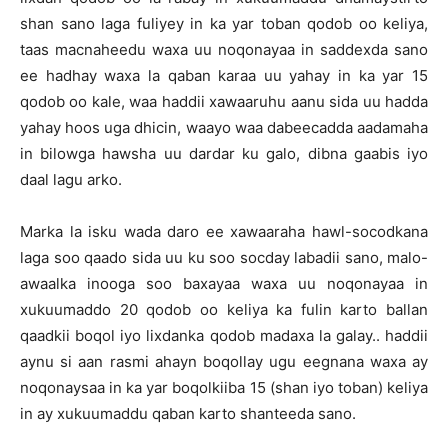
shan sano laga fuliyey in ka yar toban qodob oo keliya,
taas macnaheedu waxa uu noqonayaa in saddexda sano
ee hadhay waxa la qaban karaa uu yahay in ka yar 15
qodob oo kale, waa haddii xawaaruhu aanu sida uu hadda
yahay hoos uga dhicin, waayo waa dabeecadda aadamaha
in bilowga hawsha uu dardar ku galo, dibna gaabis iyo
daal lagu arko.
Marka la isku wada daro ee xawaaraha hawl-socodkana
laga soo qaado sida uu ku soo socday labadii sano, malo-
awaalka inooga soo baxayaa waxa uu noqonayaa in
xukuumaddo 20 qodob oo keliya ka fulin karto ballan
qaadkii boqol iyo lixdanka qodob madaxa la galay.. haddii
aynu si aan rasmi ahayn boqollay ugu eegnana waxa ay
noqonaysaa in ka yar boqolkiiba 15 (shan iyo toban) keliya
in ay xukuumaddu qaban karto shanteeda sano.