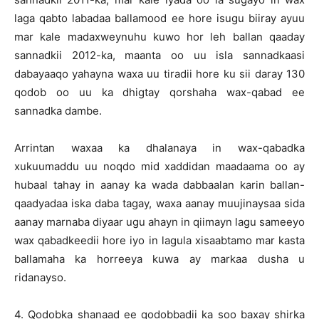
laga qabto labadaa ballamood ee hore isugu biiray ayuu
mar kale madaxweynuhu kuwo hor leh ballan qaaday
sannadkii 2012-ka, maanta oo uu isla sannadkaasi
dabayaaqo yahayna waxa uu tiradii hore ku sii daray 130
qodob oo uu ka dhigtay qorshaha wax-qabad ee
sannadka dambe.
Arrintan waxaa ka dhalanaya in wax-qabadka
xukuumaddu uu noqdo mid xaddidan maadaama oo ay
hubaal tahay in aanay ka wada dabbaalan karin ballan-
qaadyadaa iska daba tagay, waxa aanay muujinaysaa sida
aanay marnaba diyaar ugu ahayn in qiimayn lagu sameeyo
wax qabadkeedii hore iyo in lagula xisaabtamo mar kasta
ballamaha ka horreeya kuwa ay markaa dusha u
ridanayso.
4. Qodobka shanaad ee qodobbadii ka soo baxay shirka