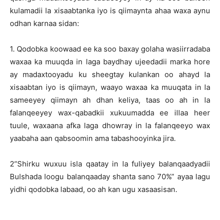
kulamadii la xisaabtanka iyo is qiimaynta ahaa waxa aynu
odhan karnaa sidan:
1. Qodobka koowaad ee ka soo baxay golaha wasiirradaba
waxaa ka muuqda in laga baydhay ujeedadii marka hore
ay madaxtooyadu ku sheegtay kulankan oo ahayd la
xisaabtan iyo is qiimayn, waayo waxaa ka muuqata in la
sameeyey qiimayn ah dhan keliya, taas oo ah in la
falanqeeyey wax-qabadkii xukuumadda ee illaa heer
tuule, waxaana afka laga dhowray in la falanqeeyo wax
yaabaha aan qabsoomin ama tabashooyinka jira.
2“Shirku wuxuu isla qaatay in la fuliyey balanqaadyadii
Bulshada loogu balanqaaday shanta sano 70%” ayaa lagu
yidhi qodobka labaad, oo ah kan ugu xasaasisan.