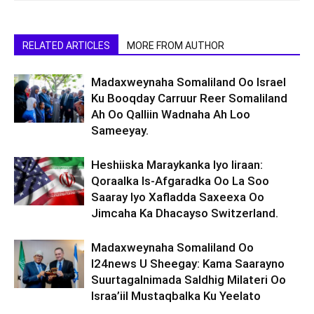
RELATED ARTICLES
MORE FROM AUTHOR
Madaxweynaha Somaliland Oo Israel
Ku Booqday Carruur Reer Somaliland
Ah Oo Qalliin Wadnaha Ah Loo
Sameeyay.
Heshiiska Maraykanka Iyo Iiraan:
Qoraalka Is-Afgaradka Oo La Soo
Saaray Iyo Xafladda Saxeexa Oo
Jimcaha Ka Dhacayso Switzerland.
Madaxweynaha Somaliland Oo
I24news U Sheegay: Kama Saarayno
Suurtagalnimada Saldhig Milateri Oo
Israa’iil Mustaqbalka Ku Yeelato