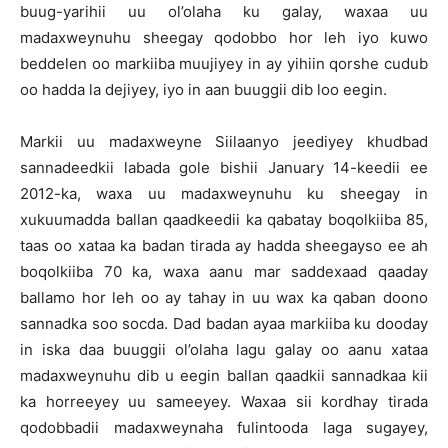
buug-yarihii uu ol’olaha ku galay, waxaa uu
madaxweynuhu sheegay qodobbo hor leh iyo kuwo
beddelen oo markiiba muujiyey in ay yihiin qorshe cudub
oo hadda la dejiyey, iyo in aan buuggii dib loo eegin.
Markii uu madaxweyne Siilaanyo jeediyey khudbad
sannadeedkii labada gole bishii January 14-keedii ee
2012-ka, waxa uu madaxweynuhu ku sheegay in
xukuumadda ballan qaadkeedii ka qabatay boqolkiiba 85,
taas oo xataa ka badan tirada ay hadda sheegayso ee ah
boqolkiiba 70 ka, waxa aanu mar saddexaad qaaday
ballamo hor leh oo ay tahay in uu wax ka qaban doono
sannadka soo socda. Dad badan ayaa markiiba ku dooday
in iska daa buuggii ol’olaha lagu galay oo aanu xataa
madaxweynuhu dib u eegin ballan qaadkii sannadkaa kii
ka horreeyey uu sameeyey. Waxaa sii kordhay tirada
qodobbadii madaxweynaha fulintooda laga sugayey,