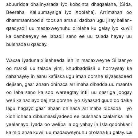
abuuridda dhalinyarada iyo kobcinta dhaqaalaha, (Sida,
Beeraha, Kalluumaysiga iyo Xoolaha). Arrimahan oo
dhammaantood si toos ah ama si dadban ugu jiray ballan-
qaadyadii uu madaxweynuhu ol’olaha ku galay iyo kuwii
ka dambeeyey ee labadii sano ee uu talada hayey uu
bulshada u qaaday.
Waxaa iyaduna xiisaheeda leh in madaxweyne Siilaanyo
oo markii uu talada yimi, khudbaddiisii u horraysay ka
cabanayey in aanu xafiiska ugu iman qorshe siyaasadeed
dejisan, gaar ahaan dhinaca arrimaha dibadda uu maanta
oo laba sano ka soo wareegtay intii uu qasriga joogay
weli ka hadlayo dejinta qorshe iyo siyaasad guud oo dalka
lagu hagayo gaar ahaan dhinaca arrimaha dibadda iyo
xidhiidhada diblumaasiyadeed ee bulshada caalamka lala
yeelanayo, iyada oo weliba la og yahay in isla qodobkani
ka mid ahaa kuwii uu madaxweynuhu ol’olaha ku galay.
La