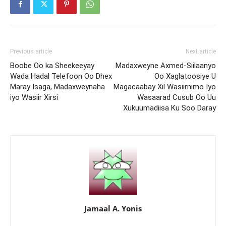
Previous article
Next article
Boobe Oo ka Sheekeeyay
Madaxweyne Axmed-Siilaanyo
Wada Hadal Telefoon Oo Dhex
Oo Xaglatoosiye U
Maray Isaga, Madaxweynaha
Magacaabay Xil Wasiirnimo Iyo
iyo Wasiir Xirsi
Wasaarad Cusub Oo Uu
Xukuumadiisa Ku Soo Daray
Jamaal A. Yonis