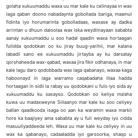
golaha xukuumaddu waxa uu mar kale ku celinayaa in wax
laga qaban doono nabadaynta gobollada bariga, maamul
fidinta iyo horumarinta gobolladaas, waxase ay dadka
arrintan u dhuun daloolaa wax iska weydiinayaan sababta
aanay xukuumaddu u soo hadal qaadin waxa hortaagan
fulidda qodobkan oo ku jiray buug-yarihii, mar kalana
labadii sano ee xukuumaddu jirtayba ay ku darsatay
qorshaheeda wax-qabad, waxaa jira fikir odhanaya, in mar
kale lagu daro qodobbada wax laga qabanayo, waxaa kaga
haboonayd in laga warramo caqabadaha illaa hadda
hortaagan in sidii la rabay uu qodobkani u fulo iyo sida ay
xukuumaddu ku saxayso. Qodobkan oo keliya ma’aha
kuwa uu madaxweyne Siilaanyo mar kale ku soo celiyey
ballan qaadkooda isaga oo aan ka waramin waxa markii
hore ka baajiyey ama sababta ay u fuli weyday iyo cidda
masuuliyaddeeda leh. Waxa uu mar kale ku celiyey in uu
wax ka qabanayo, cadaaladda iyo garsoorka, shaqo u