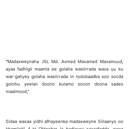
“
Madaxweynaha JSL Md. Axmed Maxamed Maxamuud,
ayaa fadhigii maanta ee golaha wasiirrada waxa uu ku
war-galiyey golaha wasiirrada in todobaadka soo socda
golohu yeelan doono kulamo socon doona sadex
maalmood,”
Sidaa waxaa yidhi afhayeenka madaxweyne Siilaanyo oo
khamiistii 4-ta Oktoobar la hadlayey saxaafadda, waxa