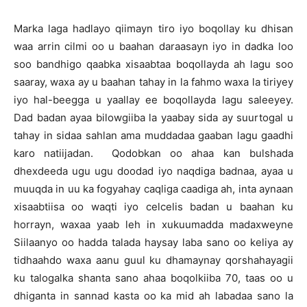
Marka laga hadlayo qiimayn tiro iyo boqollay ku dhisan
waa arrin cilmi oo u baahan daraasayn iyo in dadka loo
soo bandhigo qaabka xisaabtaa boqollayda ah lagu soo
saaray, waxa ay u baahan tahay in la fahmo waxa la tiriyey
iyo hal-beegga u yaallay ee boqollayda lagu saleeyey.
Dad badan ayaa bilowgiiba la yaabay sida ay suurtogal u
tahay in sidaa sahlan ama muddadaa gaaban lagu gaadhi
karo natiijadan. Qodobkan oo ahaa kan bulshada
dhexdeeda ugu ugu doodad iyo naqdiga badnaa, ayaa u
muuqda in uu ka fogyahay caqliga caadiga ah, inta aynaan
xisaabtiisa oo waqti iyo celcelis badan u baahan ku
horrayn, waxaa yaab leh in xukuumadda madaxweyne
Siilaanyo oo hadda talada haysay laba sano oo keliya ay
tidhaahdo waxa aanu guul ku dhamaynay qorshahayagii
ku talogalka shanta sano ahaa boqolkiiba 70, taas oo u
dhiganta in sannad kasta oo ka mid ah labadaa sano la