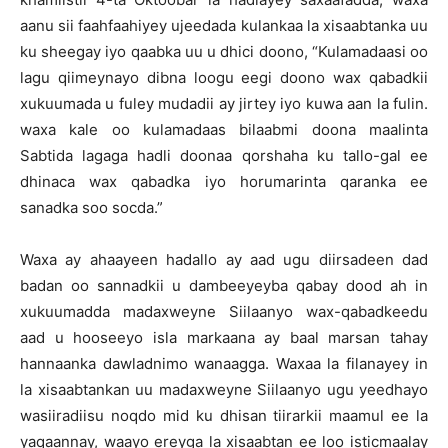
aanu sii faahfaahiyey ujeedada kulankaa la xisaabtanka uu
ku sheegay iyo qaabka uu u dhici doono, “Kulamadaasi oo
lagu qiimeynayo dibna loogu eegi doono wax qabadkii
xukuumada u fuley mudadii ay jirtey iyo kuwa aan la fulin.
waxa kale oo kulamadaas bilaabmi doona maalinta
Sabtida lagaga hadli doonaa qorshaha ku tallo-gal ee
dhinaca wax qabadka iyo horumarinta qaranka ee
sanadka soo socda.”
Waxa ay ahaayeen hadallo ay aad ugu diirsadeen dad
badan oo sannadkii u dambeeyeyba qabay dood ah in
xukuumadda madaxweyne Siilaanyo wax-qabadkeedu
aad u hooseeyo isla markaana ay baal marsan tahay
hannaanka dawladnimo wanaagga. Waxaa la filanayey in
la xisaabtankan uu madaxweyne Siilaanyo ugu yeedhayo
wasiiradiisu noqdo mid ku dhisan tiirarkii maamul ee la
yaqaannay, waayo ereyga la xisaabtan ee loo isticmaalay