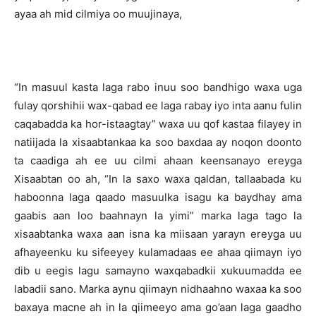
ayaa ah mid cilmiya oo muujinaya,
“In masuul kasta laga rabo inuu soo bandhigo waxa uga
fulay qorshihii wax-qabad ee laga rabay iyo inta aanu fulin
caqabadda ka hor-istaagtay” waxa uu qof kastaa filayey in
natiijada la xisaabtankaa ka soo baxdaa ay noqon doonto
ta caadiga ah ee uu cilmi ahaan keensanayo ereyga
Xisaabtan oo ah, “In la saxo waxa qaldan, tallaabada ku
haboonna laga qaado masuulka isagu ka baydhay ama
gaabis aan loo baahnayn la yimi” marka laga tago la
xisaabtanka waxa aan isna ka miisaan yarayn ereyga uu
afhayeenku ku sifeeyey kulamadaas ee ahaa qiimayn iyo
dib u eegis lagu samayno waxqabadkii xukuumadda ee
labadii sano. Marka aynu qiimayn nidhaahno waxaa ka soo
baxaya macne ah in la qiimeeyo ama go’aan laga gaadho