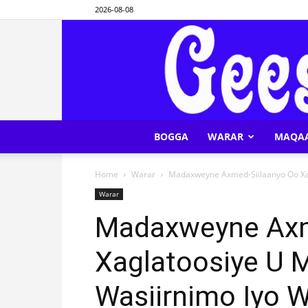
2026-08-08
BOGGA
WARAR
MAQA
Home
Warar
Madaxweyne Axmed-Siilaanyo Oo Xag
Warar
Madaxweyne Axm
Xaglatoosiye U 
Wasiirnimo Iyo 