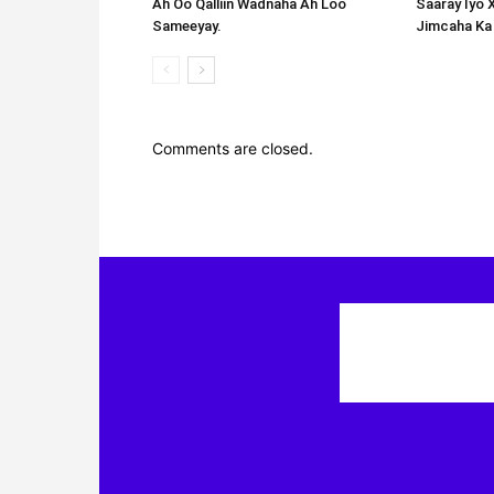
Ah Oo Qalliin Wadnaha Ah Loo
Saaray Iyo 
Sameeyay.
Jimcaha Ka
Comments are closed.