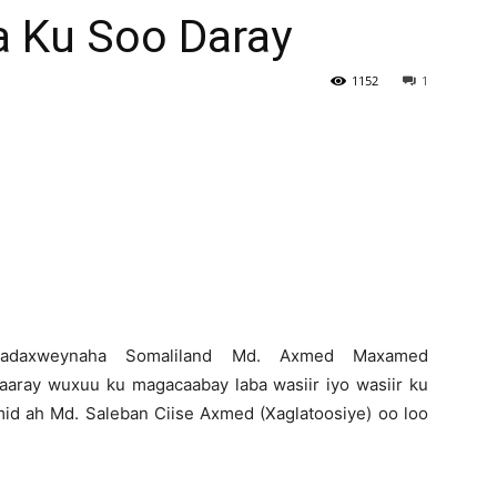
 Ku Soo Daray
Newspaper
1152
1
-Madaxweynaha Somaliland Md. Axmed Maxamed
saaray wuxuu ku magacaabay laba wasiir iyo wasiir ku
id ah Md. Saleban Ciise Axmed (Xaglatoosiye) oo loo