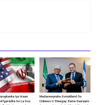
araykanka Iyo Iiraan:
Madaxweynaha Somaliland Oo
s-Afgaradka Oo La Soo
I24news U Sheegay: Kama Saarayno