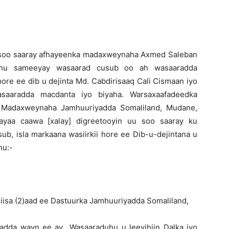
 soo saaray afhayeenka madaxweynaha Axmed Saleban
hu sameeyay wasaarad cusub oo ah wasaaradda
ore ee dib u dejinta Md. Cabdirisaaq Cali Cismaan iyo
aaradda macdanta iyo biyaha. Warsaxaafadeedka
 Madaxweynaha Jamhuuriyadda Somaliland, Mudane,
yaa caawa [xalay] digreetooyin uu soo saaray ku
ub, isla markaana wasiirkii hore ee Dib-u-dejintana u
hu:-
)aad ee Dastuurka Jamhuuriyadda Somaliland,
n ee ay Wasaaraduhu u leeyihiin Dalka iyo