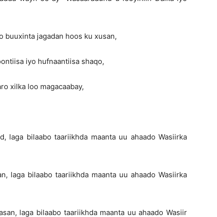
xinta jagadan hoos ku xusan,
iisa iyo hufnaantiisa shaqo,
xilka loo magacaabay,
aga bilaabo taariikhda maanta uu ahaado Wasiirka
 laga bilaabo taariikhda maanta uu ahaado Wasiirka
, laga bilaabo taariikhda maanta uu ahaado Wasiir