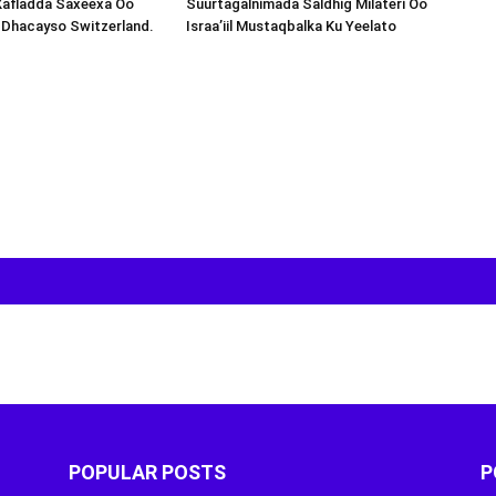
Xafladda Saxeexa Oo
Suurtagalnimada Saldhig Milateri Oo
 Dhacayso Switzerland.
Israa’iil Mustaqbalka Ku Yeelato
POPULAR POSTS
P