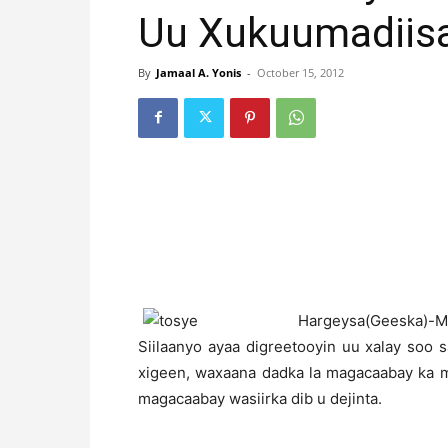
Uu Xukuumadiisa
By
Jamaal A. Yonis
-
October 15, 2012
Hargeysa(Geeska)
Siilaanyo ayaa digreetooyin uu xalay soo 
xigeen, waxaana dadka la magacaabay ka m
magacaabay wasiirka dib u dejinta.