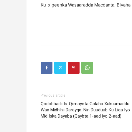
Ku-xigeenka Wasaaradda Macdanta, Biyaha i
Previous article
Qodobbadii Is-Qiimaynta Golaha Xukuumaddu
Waa Midhihii Darayga: Nin Duuduub Ku Liqa Iyo
Mid Iska Dayaba (Qaybta 1-aad iyo 2-aad)