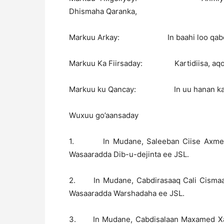
Dhismaha Qaranka,
Markuu Arkay: In baahi loo qabo buu
Markuu Ka Fiirsaday: Kartidiisa, aqoont
Markuu ku Qancay: In uu hanan karo 
Wuxuu go’aansaday
1. In Mudane, Saleeban Ciise Axmed, l
Wasaaradda Dib-u-dejinta ee JSL.
2. In Mudane, Cabdirasaaq Cali Cismaan,
Wasaaradda Warshadaha ee JSL.
3. In Mudane, Cabdisalaan Maxamed Xasan