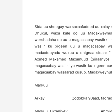
Sida uu sheegay warsaxaafadeed uu xalay
Dhuxul, waxa kale oo uu Madaxweynu
wershadaha oo uu u magacaabay wasiirkii h
wasiir ku xigeen uu u magacaabay was
madaxtooyadu wuxuu u dhignaa sidan: “
Axmed Maxamed Maxamuud (Siilaanyo) a
magacaabay wasiir iyo wasiir ku xigeen cus
magacaabay wasaarad cusub. Madaxweynu
Markuu
Arkay: Qodobka 90aad, faqradiisa (2
Markuu Tixgeliyey: Ahmiyadda way