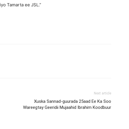
yo Tamarta ee JSL.”
Next article
Xuska Sannad-guurada 25aad Ee Ka Soo
Wareegtay Geeridii Mujaahid Ibrahim Koodbuur