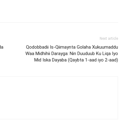
Next article
da
Qodobbadii Is-Qiimaynta Golaha Xukuumaddu
Waa Midhihii Darayga: Nin Duuduub Ku Liqa Iyo
Mid Iska Dayaba (Qaybta 1-aad iyo 2-aad)