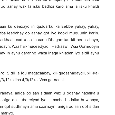
 aanay wax la isku badhxi karo ama la isku khaldi
an ku qeexayo in qaddarku ka Eebbe yahay, yahay,
kaba leedahay oo aanay qof iyo kooxi muquunin karin.
khaati cad u ah in aanu Dhagax-tuurkii been ahayn,
udayn. Waa hal-muceedyadii Hadraawi. Waa Qormooyin
ay in aynu garanno waxa inaga khladan iyo sidii aynu
: Sidii la igu magacaabay, xil-gudashadaydii, xil-ka-
9/3/12ka ilaa 4/9/12ka. Waa garnaqsi.
tiranaya, aniga oo aan sidaan wax u ogahay hadalka u
aniga oo subeeciyad iyo sitaacba hadalka huwinaya,
an qof sudhnayn ama saarnayn, aniga oo aan qof sidan
 mariyo.