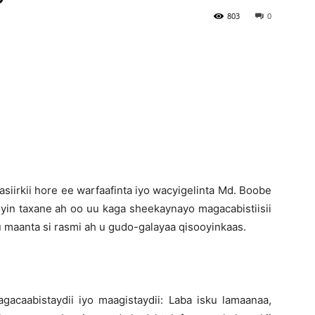
803
0
Newspaper
iirkii hore ee warfaafinta iyo wacyigelinta Md. Boobe
yin taxane ah oo uu kaga sheekaynayo magacabistiisii
uu maanta si rasmi ah u gudo-galayaa qisooyinkaas.
caabistaydii iyo maagistaydii: Laba isku lamaanaa,