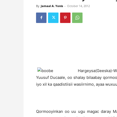
By
Jamaal A. Yonis
-
October 14, 2012
H
argeysa(Geeska)-Was
Yuusuf Ducaale, oo shalay bilaabay qormoo
iyo xil ka qaadistiisii wasiirnimo, ayaa wux
Qormooyinkan oo uu ugu magac daray Maga