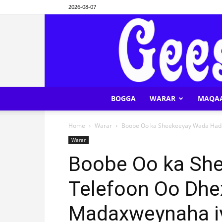
2026-08-07
BOGGA
WARAR
MAQA
Home
Warar
Boobe Oo ka Sheekeeyay Wada Hadal
Warar
Boobe Oo ka Sh
Telefoon Oo Dhe
Madaxweynaha iyo