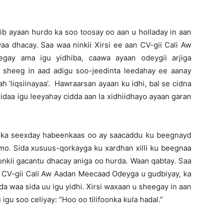
dib ayaan hurdo ka soo toosay oo aan u holladay in aan
yaa dhacay. Saa waa ninkii Xirsi ee aan CV-gii Cali Aw
gay ama igu yidhiba, caawa ayaan odeygii arjiga
 u sheeg in aad adigu soo-jeedinta leedahay ee aanay
 ‘liqsiinayaa’. Hawraarsan ayaan ku idhi, bal se cidna
sidaa igu leeyahay cidda aan la xidhiidhayo ayaan garan
 iska seexday habeenkaas oo ay saacaddu ku beegnayd
nimo. Sida xusuus-qorkayga ku xardhan xilli ku beegnaa
onkii gacantu dhacay aniga oo hurda. Waan qabtay. Saa
uu CV-gii Cali Aw Aadan Meecaad Odeyga u gudbiyay, ka
a waa sida uu igu yidhi. Xirsi waxaan u sheegay in aan
igu soo celiyay: “Hoo oo tilifoonka kula hadal.”