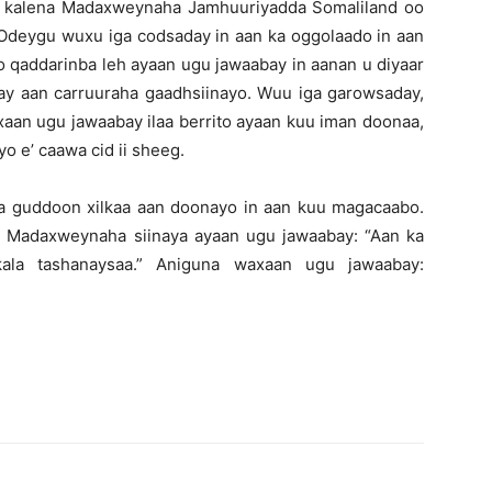
alka kalena Madaxweynaha Jamhuuriyadda Somaliland oo
. Odeygu wuxu iga codsaday in aan ka oggolaado in aan
iyo qaddarinba leh ayaan ugu jawaabay in aanan u diyaar
tay aan carruuraha gaadhsiinayo. Wuu iga garowsaday,
Waxaan ugu jawaabay ilaa berrito ayaan kuu iman doonaa,
o e’ caawa cid ii sheeg.
a guddoon xilkaa aan doonayo in aan kuu magacaabo.
aa Madaxweynaha siinaya ayaan ugu jawaabay: “Aan ka
kala tashanaysaa.” Aniguna waxaan ugu jawaabay: