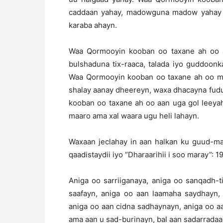
caddaan yahay, madowguna madow yahay oo
karaba ahayn.
Waa Qormooyin kooban oo taxane ah oo a
bulshaduna tix-raaca, talada iyo guddoon
Waa Qormooyin kooban oo taxane ah oo mar
shalay aanay dheereyn, waxa dhacayna fud
kooban oo taxane ah oo aan uga gol leeyah
maaro ama xal waara ugu heli lahayn.
Waxaan jeclahay in aan halkan ku guud-maro
qaadistaydii iyo “Dharaarihii i soo maray”: 1
Aniga oo sarriiganaya, aniga oo sanqadh-
saafayn, aniga oo aan laamaha saydhayn, 
aniga oo aan cidna sadhaynayn, aniga oo a
ama aan u sad-burinayn, bal aan sadarradaa