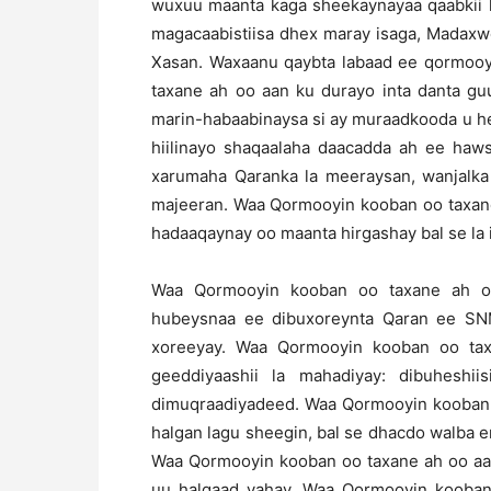
wuxuu maanta kaga sheekaynayaa qaabkii l
magacaabistiisa dhex maray isaga, Madaxwe
Xasan. Waxaanu qaybta labaad ee qormooyi
taxane ah oo aan ku durayo inta danta g
marin-habaabinaysa si ay muraadkooda u h
hiilinayo shaqaalaha daacadda ah ee ha
xarumaha Qaranka la meeraysan, wanjalka
majeeran. Waa Qormooyin kooban oo taxane
hadaaqaynay oo maanta hirgashay bal se la
Waa Qormooyin kooban oo taxane ah oo
hubeysnaa ee dibuxoreynta Qaran ee SN
xoreeyay. Waa Qormooyin kooban oo ta
geeddiyaashii la mahadiyay: dibuheshiisi
dimuqraadiyadeed. Waa Qormooyin kooban 
halgan lagu sheegin, bal se dhacdo walba 
Waa Qormooyin kooban oo taxane ah oo aa
uu halgaad yahay. Waa Qormooyin kooban