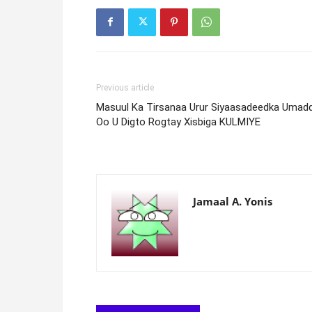
Previous article
Masuul Ka Tirsanaa Urur Siyaasadeedka Umad
Oo U Digto Rogtay Xisbiga KULMIYE
Jamaal A. Yonis