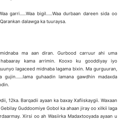
aa garri…..Waa bigil…..Waa durbaan dareen sida oo
e Qarankan dalawga ka tuuraysa.
midnaba ma aan diran. Gurbood carruur ahi uma
u habaaray kama arrimin. Kooxo ku gooddiyay iyo
o guunyo lagaceed midnaba lagama bixin. Ma gurguuran,
a gujin……lama guhaadin lamana gawdhin madaxda
din.
dii, 12ka. Barqadii ayaan ka baxay Xafiiskaygii. Waxaan
Gebilay Guddoomiye Gobol ka ahaan jiray oo xilkii laga
ardaarmay. Xirsi oo ah Wasiirka Madaxtooyada ayaan u