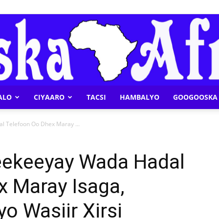
ALO
CIYAARO
TACSI
HAMBALYO
GOOGOOSKA 
Geeska
 Telefoon Oo Dhex Maray ...
eekeeyay Wada Hadal
x Maray Isaga,
Afrika
 Wasiir Xirsi