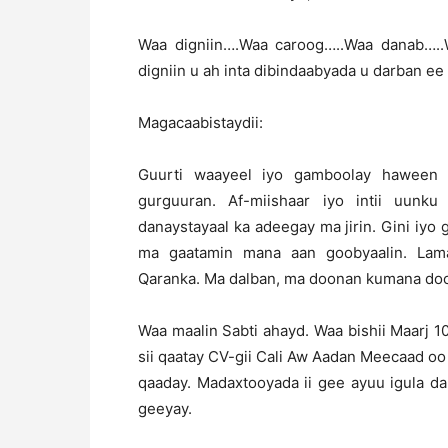
Waa digniin….Waa caroog…..Waa danab…..W
digniin u ah inta dibindaabyada u darban e
Magacaabistaydii:
Guurti waayeel iyo gamboolay haween 
gurguuran. Af-miishaar iyo intii uunk
danaystayaal ka adeegay ma jirin. Gini iy
ma gaatamin mana aan goobyaalin. Lam
Qaranka. Ma dalban, ma doonan kumana doo
Waa maalin Sabti ahayd. Waa bishii Maarj 10
sii qaatay CV-gii Cali Aw Aadan Meecaad oo 
qaaday. Madaxtooyada ii gee ayuu igula d
geeyay.