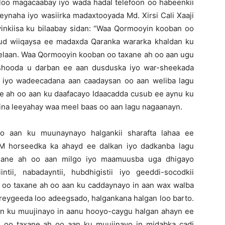
oo magacaabay iyo wada hadal telefoon oo habeenkii
ynaha iyo wasiirka madaxtooyada Md. Xirsi Cali Xaaji
nkiisa ku bilaabay sidan: “Waa Qormooyin kooban oo
uud wiiqaysa ee madaxda Qaranka wararka khaldan ku
elaan. Waa Qormooyin kooban oo taxane ah oo aan ugu
wshooda u darban ee aan dusduska iyo war-sheekada
 iyo wadeecadana aan caadaysan oo aan weliba lagu
 ah oo aan ku daafacayo Idaacadda cusub ee aynu ku
 ina leeyahay waa meel baas oo aan lagu nagaanayn.
 aan ku muunaynayo halgankii sharafta lahaa ee
M horseedka ka ahayd ee dalkan iyo dadkanba lagu
xane ah oo aan milgo iyo maamuusba uga dhigayo
intii, nabadayntii, hubdhigistii iyo geeddi-socodkii
oo taxane ah oo aan ku caddaynayo in aan wax walba
ereygeeda loo adeegsado, halgankana halgan loo barto.
n ku muujinayo in aanu hooyo-caygu halgan ahayn ee
 oo taxane ah oo aan ku muujinayo in midabka cadi