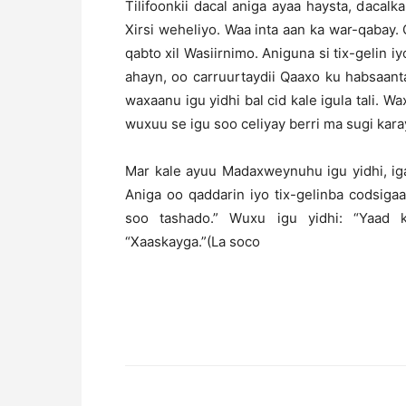
Tilifoonkii dacal aniga ayaa haysta, dac
Xirsi weheliyo. Waa inta aan ka war-qabay
qabto xil Wasiirnimo. Aniguna si tix-gelin 
ahayn, oo carruurtaydii Qaaxo ku habsaan
waxaanu igu yidhi bal cid kale igula tali. 
wuxuu se igu soo celiyay berri ma sugi karay
Mar kale ayuu Madaxweynuhu igu yidhi, ig
Aniga oo qaddarin iyo tix-gelinba codsig
soo tashado.” Wuxu igu yidhi: “Yaad 
“Xaaskayga.”(La soco