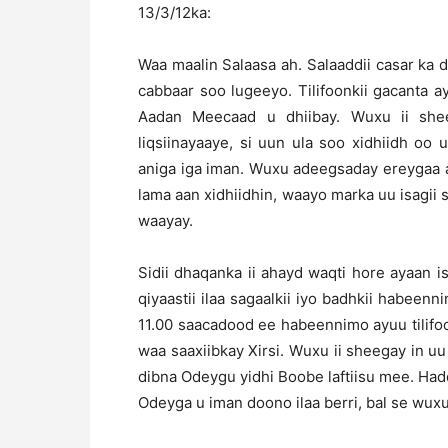
13/3/12ka:
Waa maalin Salaasa ah. Salaaddii casar ka 
cabbaar soo lugeeyo. Tilifoonkii gacanta a
Aadan Meecaad u dhiibay. Wuxu ii shee
liqsiinayaaye, si uun ula soo xidhiidh oo
aniga iga iman. Wuxu adeegsaday ereygaa ah
lama aan xidhiidhin, waayo marka uu isagii 
waayay.
Sidii dhaqanka ii ahayd waqti hore ayaan
qiyaastii ilaa sagaalkii iyo badhkii habeen
11.00 saacadood ee habeennimo ayuu tilifo
waa saaxiibkay Xirsi. Wuxu ii sheegay in 
dibna Odeygu yidhi Boobe laftiisu mee. Hadd
Odeyga u iman doono ilaa berri, bal se wuxu 