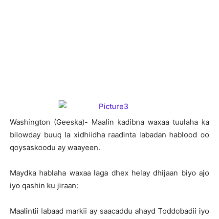
Washington (Geeska)- Maalin kadibna waxaa tuulaha ka
bilowday buuq la xidhiidha raadinta labadan hablood oo
qoysaskoodu ay waayeen.
Maydka hablaha waxaa laga dhex helay dhijaan biyo ajo
iyo qashin ku jiraan:
Maalintii labaad markii ay saacaddu ahayd Toddobadii iyo