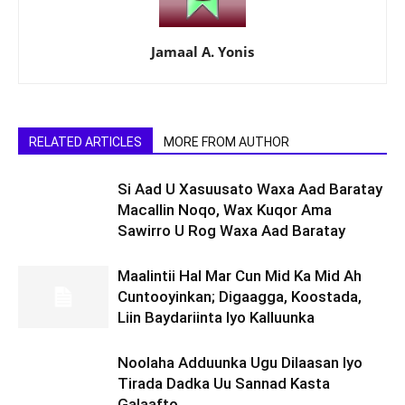
Jamaal A. Yonis
RELATED ARTICLES
MORE FROM AUTHOR
Si Aad U Xasuusato Waxa Aad Baratay
Macallin Noqo, Wax Kuqor Ama
Sawirro U Rog Waxa Aad Baratay
Maalintii Hal Mar Cun Mid Ka Mid Ah
Cuntooyinkan; Digaagga, Koostada,
Liin Baydariinta Iyo Kalluunka
Noolaha Adduunka Ugu Dilaasan Iyo
Tirada Dadka Uu Sannad Kasta
Galaafto