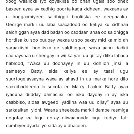
xoog waalidkii iyo qoyskiisa oo dhan ugala soo dhex
baxeen ayaa ay xadhig qoorta kaga xidheen, waxaana ay
u hoggaamiyeen saldhiggii booliiska ee deegaanka.
George markii uu laba saacadood oo keliya ku xidhnaa
saldhiggan ayaa dad badan oo caddaan ahaa oo saldhigga
hortiisa ku soo buuqay waxaa u soo baxay mid ka mid ah
saraakiishii booliiska ee saldhiggan, waxa aanu dadkii
cadhaysnaa u sheegay in wiilka yari uu qirtay dilka labada
hablood, “Waxa uu doonayey in uu xidhiidh jinsi la
sameeyo Batty, sida keliya ee ay taasi ugu
suurtogelaysayna waxa ay ahayd in uu marka hore dilo
saaxiibaddeeda la socota ee Marry. Laakiin Batty ayaa
iyaduna diidday damaciisii oo isku dayday in ay iska
caabbiso, sidaa awgeed iyadiina waa uu dilay” ayaa uu
sarkaalkani yidhi. Waana sheekada markii dambe rasmiga
noqotay ee lagu qoray diiwaannada lagu kediyo fal-
dambiyeedyada iyo sida ay u dhaceen.