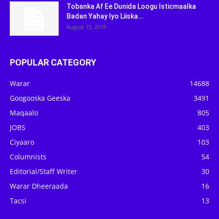
Tobanka Af Ee Dunida Loogu Isticmaalka
Badan Yahay Iyo Liiska...
August 15, 2018
POPULAR CATEGORY
Warar
14688
Googooska Geeska
3491
Maqaalo
805
JOBS
403
Ciyaaro
103
Columnists
54
Editorial/Staff Writer
30
Warar Dheeraada
16
Tacsi
13