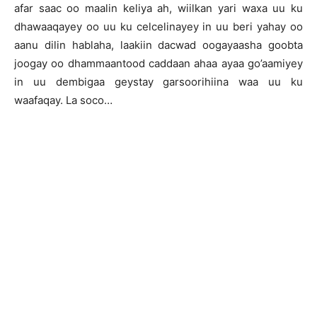
afar saac oo maalin keliya ah, wiilkan yari waxa uu ku
dhawaaqayey oo uu ku celcelinayey in uu beri yahay oo
aanu dilin hablaha, laakiin dacwad oogayaasha goobta
joogay oo dhammaantood caddaan ahaa ayaa go’aamiyey
in uu dembigaa geystay garsoorihiina waa uu ku
waafaqay. La soco…