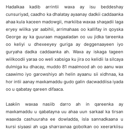
Hadalkaa kadib arrintii waxa ay isu beddeshay
cunsuriyad, caadho ka dhalatay ayaanay dadkii caddaanka
ahaa kula kaceen madowgii, markiiba waxaa shaqadii laga
eryey wiilka yar aabihii, arrimahaas oo kallifay in qoyska
George ay ka guuraan magaaladan oo uu jidka tareenka
oo keliyi u dhexeeyey guriga ay deggenaayeen iyo
guryaha dadka caddaanka ah. Waxa ay iskaga tageen
wiilkoodii yaraa oo weli xabsiga ku jira oo kelidii la silcaya
dulmiga ku dhacay, muddo 81 maalmood ah oo aanu wax
caawimo iyo garowshiyo ah helin ayaanu sii xidhnaa, ka
hor intii aanay maxkamaddu gudo galin dacwaddiisa iyada
oo u qabatay qareen difaaca.
Laakiin waxaa nasiib darro ah in qareenka ay
maxkamaddu u qabatayna uu ahaa uun sarkaal ka tirsan
waaxda cashuuraha ee dowladda, isla sannadkaana u
kursi siyaasi ah uga sharraxnaa gobolkan oo xeerarkiisu