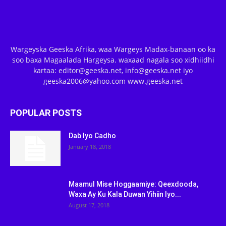
Wargeyska Geeska Afrika, waa Wargeys Madax-banaan oo ka
soo baxa Magaalada Hargeysa. waxaad nagala soo xidhiidhi
kartaa: editor@geeska.net, info@geeska.net iyo
geeska2006@yahoo.com www.geeska.net
POPULAR POSTS
Dab Iyo Cadho
January 18, 2018
Maamul Mise Hoggaamiye: Qeexdooda,
Waxa Ay Ku Kala Duwan Yihiin Iyo...
August 17, 2018