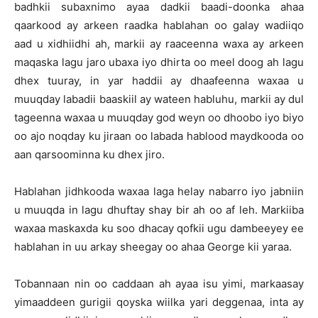
badhkii subaxnimo ayaa dadkii baadi-doonka ahaa
qaarkood ay arkeen raadka hablahan oo galay wadiiqo
aad u xidhiidhi ah, markii ay raaceenna waxa ay arkeen
maqaska lagu jaro ubaxa iyo dhirta oo meel doog ah lagu
dhex tuuray, in yar haddii ay dhaafeenna waxaa u
muuqday labadii baaskiil ay wateen habluhu, markii ay dul
tageenna waxaa u muuqday god weyn oo dhoobo iyo biyo
oo ajo noqday ku jiraan oo labada hablood maydkooda oo
aan qarsoominna ku dhex jiro.
Hablahan jidhkooda waxaa laga helay nabarro iyo jabniin
u muuqda in lagu dhuftay shay bir ah oo af leh. Markiiba
waxaa maskaxda ku soo dhacay qofkii ugu dambeeyey ee
hablahan in uu arkay sheegay oo ahaa George kii yaraa.
Tobannaan nin oo caddaan ah ayaa isu yimi, markaasay
yimaaddeen gurigii qoyska wiilka yari deggenaa, inta ay