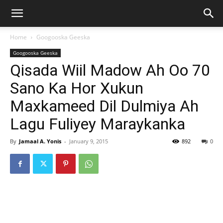
Home
Googooska Geeska
Googooska Geeska
Qisada Wiil Madow Ah Oo 70
Sano Ka Hor Xukun
Maxkameed Dil Dulmiya Ah
Lagu Fuliyey Maraykanka
By
Jamaal A. Yonis
-
January 9, 2015
892
0