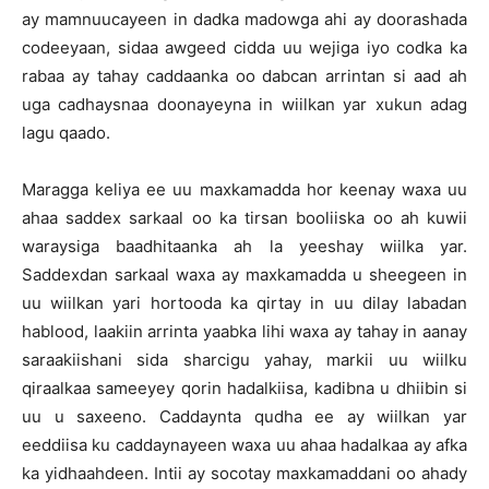
ay mamnuucayeen in dadka madowga ahi ay doorashada
codeeyaan, sidaa awgeed cidda uu wejiga iyo codka ka
rabaa ay tahay caddaanka oo dabcan arrintan si aad ah
uga cadhaysnaa doonayeyna in wiilkan yar xukun adag
lagu qaado.
Maragga keliya ee uu maxkamadda hor keenay waxa uu
ahaa saddex sarkaal oo ka tirsan booliiska oo ah kuwii
waraysiga baadhitaanka ah la yeeshay wiilka yar.
Saddexdan sarkaal waxa ay maxkamadda u sheegeen in
uu wiilkan yari hortooda ka qirtay in uu dilay labadan
hablood, laakiin arrinta yaabka lihi waxa ay tahay in aanay
saraakiishani sida sharcigu yahay, markii uu wiilku
qiraalkaa sameeyey qorin hadalkiisa, kadibna u dhiibin si
uu u saxeeno. Caddaynta qudha ee ay wiilkan yar
eeddiisa ku caddaynayeen waxa uu ahaa hadalkaa ay afka
ka yidhaahdeen. Intii ay socotay maxkamaddani oo ahady