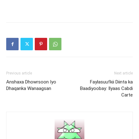
Previous article
Next article
Anshaxa Dhowrsoon Iyo
Faylasuufkii Diinta ka
Dhaqanka Wanaagsan
Baadiyoobay: Ilyaas Cabdi
Carte