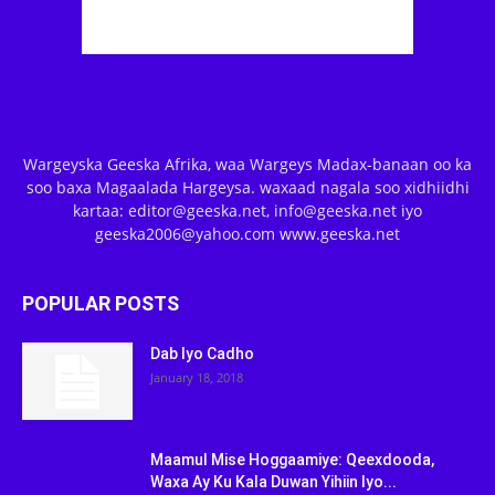
Wargeyska Geeska Afrika, waa Wargeys Madax-banaan oo ka
soo baxa Magaalada Hargeysa. waxaad nagala soo xidhiidhi
kartaa: editor@geeska.net, info@geeska.net iyo
geeska2006@yahoo.com www.geeska.net
POPULAR POSTS
Dab Iyo Cadho
January 18, 2018
Maamul Mise Hoggaamiye: Qeexdooda,
Waxa Ay Ku Kala Duwan Yihiin Iyo...