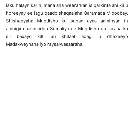
isku halayn karin, mana aha weerarkan is qarxinta ahi kii u
horeeyay ee lagu qaado shaqaalaha Qaramada Midoobay.
Shisheeyaha Muqdisho ku sugan ayaa aaminsan in
amnigii caasimadda Somaliya ee Muqdisho uu faraha ka
sii baxayo xilli uu khilaaf adagi u dhexeeyo
Madaxweynaha iyo raysalwasaaraha.