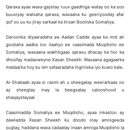
Qaraxa ayaa waxa gaystay ruux gaadhiga watay oo ka soo
buuxiyay walxaha qaraxa, waxaana ku geeriyooday afar
qof oo uu ku jiray sarkaal ka tirsan Booliska Somaliya.
Garoonka diyaaradaha ee Aadan Cadde ayaa ka mid ah
goobaha aadka loo ilaaliyo ee caasimada Muqdisho ee
Somaliya, waxaana wakhtigaas qaraxu dhacay ka hor ka
dhoofay madaxweyne Xasan Sheekh. Waxaana agagaarka
madaarka hoy ku leh safaaradaha Ingiriiska iyo kuwo kale.
Al-Shabaab ayaa si rasmi ah u sheegatay weerarkaas oo
ay sheegtay inay la beegsatay calooshood u
shaqaystayaal.
Caasimadda Somaliya ee Muqdisho, ayaa inkastoo ay
dawladda Xasan Sheekh ku doodo inay amnigeeda
sugtay, haddana waxa cadaatay inaan amniga Muqdisho la