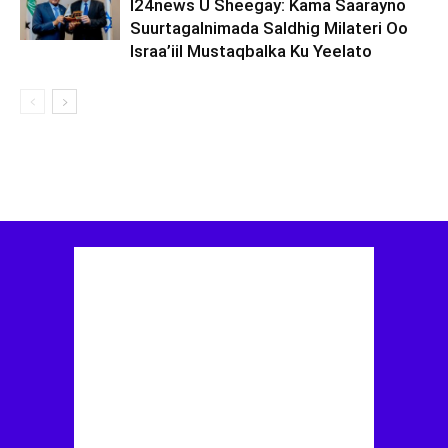
I24news U Sheegay: Kama Saarayno
Suurtagalnimada Saldhig Milateri Oo
Israa’iil Mustaqbalka Ku Yeelato