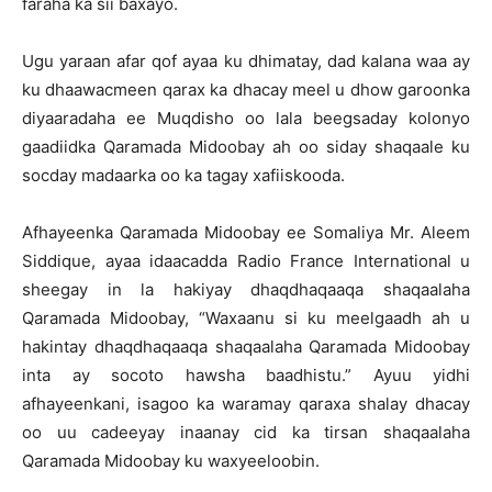
faraha ka sii baxayo.
Ugu yaraan afar qof ayaa ku dhimatay, dad kalana waa ay
ku dhaawacmeen qarax ka dhacay meel u dhow garoonka
diyaaradaha ee Muqdisho oo lala beegsaday kolonyo
gaadiidka Qaramada Midoobay ah oo siday shaqaale ku
socday madaarka oo ka tagay xafiiskooda.
Afhayeenka Qaramada Midoobay ee Somaliya Mr. Aleem
Siddique, ayaa idaacadda Radio France International u
sheegay in la hakiyay dhaqdhaqaaqa shaqaalaha
Qaramada Midoobay, “Waxaanu si ku meelgaadh ah u
hakintay dhaqdhaqaaqa shaqaalaha Qaramada Midoobay
inta ay socoto hawsha baadhistu.” Ayuu yidhi
afhayeenkani, isagoo ka waramay qaraxa shalay dhacay
oo uu cadeeyay inaanay cid ka tirsan shaqaalaha
Qaramada Midoobay ku waxyeeloobin.