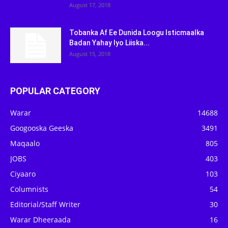
August 17, 2018
Tobanka Af Ee Dunida Loogu Isticmaalka
Badan Yahay Iyo Liiska...
August 15, 2018
POPULAR CATEGORY
Warar
14688
Googooska Geeska
3491
Maqaalo
805
JOBS
403
Ciyaaro
103
Columnists
54
Editorial/Staff Writer
30
Warar Dheeraada
16