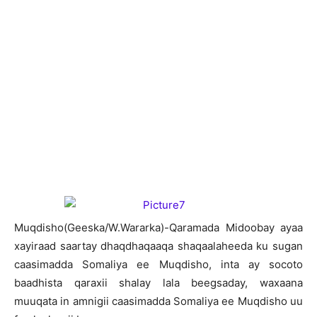
M
uqdisho(Geeska/W.Wararka)-Qaramada Midoobay ayaa
xayiraad saartay dhaqdhaqaaqa shaqaalaheeda ku sugan
caasimadda Somaliya ee Muqdisho, inta ay socoto
baadhista qaraxii shalay lala beegsaday, waxaana
muuqata in amnigii caasimadda Somaliya ee Muqdisho uu