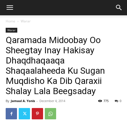
Home
Warar
Warar
Qaramada Midoobay Oo
Sheegtay Inay Hakisay
Dhaqdhaqaaqa
Shaqaalaheeda Ku Sugan
Muqdisho Ka Dib Qaraxii
Shalay Lala Beegsaday
By
Jamaal A. Yonis
-
December 4, 2014
775
0