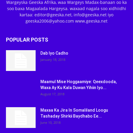
Wargeyska Geeska Afrika, waa Wargeys Madax-banaan oo ka
soo baxa Magaalada Hargeysa. waxaad nagala soo xidhiidhi
kartaa: editor@geeska.net, info@geeska.net iyo
geeska2006@yahoo.com www.geeska.net
POPULAR POSTS
Dab Iyo Cadho
January 18, 2018
Maamul Mise Hoggaamiye: Qeexdooda,
Waxa Ay Ku Kala Duwan Yihiin Iyo...
August 17, 2018
Maxaa Ka Jira In Somaliland Loogu
Tashaday Shirkii Baydhabo Ee...
June 10, 2018