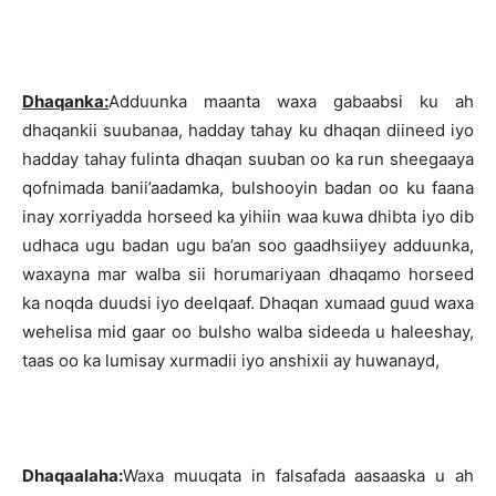
Dhaqanka:
Adduunka maanta waxa gabaabsi ku ah
dhaqankii suubanaa, hadday tahay ku dhaqan diineed iyo
hadday tahay fulinta dhaqan suuban oo ka run sheegaaya
qofnimada banii’aadamka, bulshooyin badan oo ku faana
inay xorriyadda horseed ka yihiin waa kuwa dhibta iyo dib
udhaca ugu badan ugu ba’an soo gaadhsiiyey adduunka,
waxayna mar walba sii horumariyaan dhaqamo horseed
ka noqda duudsi iyo deelqaaf. Dhaqan xumaad guud waxa
wehelisa mid gaar oo bulsho walba sideeda u haleeshay,
taas oo ka lumisay xurmadii iyo anshixii ay huwanayd,
Dhaqaalaha:
Waxa muuqata in falsafada aasaaska u ah