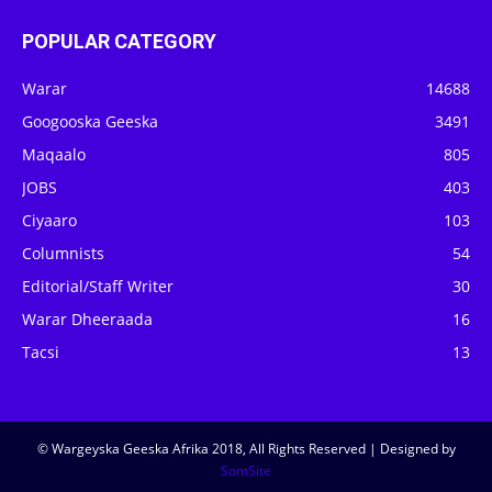
POPULAR CATEGORY
Warar
14688
Googooska Geeska
3491
Maqaalo
805
JOBS
403
Ciyaaro
103
Columnists
54
Editorial/Staff Writer
30
Warar Dheeraada
16
Tacsi
13
© Wargeyska Geeska Afrika 2018, All Rights Reserved | Designed by
SomSite