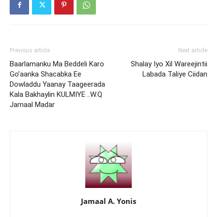
Previous article
Next article
Baarlamanku Ma Beddeli Karo
Shalay Iyo Xil Wareejintii
Go’aanka Shacabka Ee
Labada Taliye Ciidan
Dowladdu Yaanay Taageerada
Kala Bakhaylin KULMIYE ..W.Q
Jamaal Madar
Jamaal A. Yonis