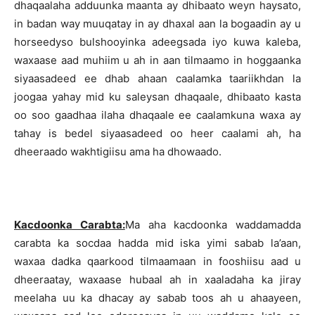
dhaqaalaha adduunka maanta ay dhibaato weyn haysato,
in badan way muuqatay in ay dhaxal aan la bogaadin ay u
horseedyso bulshooyinka adeegsada iyo kuwa kaleba,
waxaase aad muhiim u ah in aan tilmaamo in hoggaanka
siyaasadeed ee dhab ahaan caalamka taariikhdan la
joogaa yahay mid ku saleysan dhaqaale, dhibaato kasta
oo soo gaadhaa ilaha dhaqaale ee caalamkuna waxa ay
tahay is bedel siyaasadeed oo heer caalami ah, ha
dheeraado wakhtigiisu ama ha dhowaado.
Kacdoonka Carabta:
Ma aha kacdoonka waddamadda
carabta ka socdaa hadda mid iska yimi sabab la’aan,
waxaa dadka qaarkood tilmaamaan in fooshiisu aad u
dheeraatay, waxaase hubaal ah in xaaladaha ka jiray
meelaha uu ka dhacay ay sabab toos ah u ahaayeen,