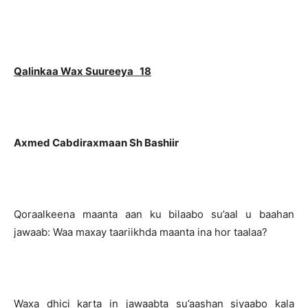
Qalinkaa Wax Suureeya 18
Axmed Cabdiraxmaan Sh Bashiir
Qoraalkeena maanta aan ku bilaabo su’aal u baahan
jawaab: Waa maxay taariikhda maanta ina hor taalaa?
Waxa dhici karta in jawaabta su’aashan siyaabo kala