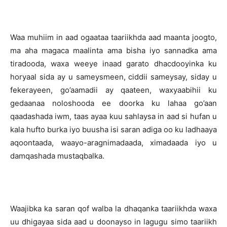
Waa muhiim in aad ogaataa taariikhda aad maanta joogto,
ma aha magaca maalinta ama bisha iyo sannadka ama
tiradooda, waxa weeye inaad garato dhacdooyinka ku
horyaal sida ay u sameysmeen, ciddii sameysay, siday u
fekerayeen, go’aamadii ay qaateen, waxyaabihii ku
gedaanaa noloshooda ee doorka ku lahaa go’aan
qaadashada iwm, taas ayaa kuu sahlaysa in aad si hufan u
kala hufto burka iyo buusha isi saran adiga oo ku ladhaaya
aqoontaada, waayo-aragnimadaada, ximadaada iyo u
damqashada mustaqbalka.
Waajibka ka saran qof walba la dhaqanka taariikhda waxa
uu dhigayaa sida aad u doonayso in lagugu simo taariikh