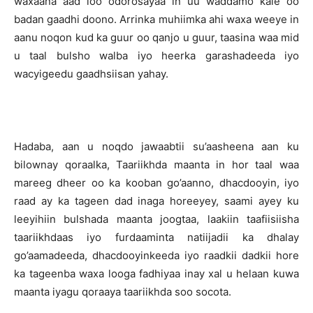
waxaana aad loo odorosayaa in uu waddamo kale oo
badan gaadhi doono. Arrinka muhiimka ahi waxa weeye in
aanu noqon kud ka guur oo qanjo u guur, taasina waa mid
u taal bulsho walba iyo heerka garashadeeda iyo
wacyigeedu gaadhsiisan yahay.
Hadaba, aan u noqdo jawaabtii su’aasheena aan ku
bilownay qoraalka, Taariikhda maanta in hor taal waa
mareeg dheer oo ka kooban go’aanno, dhacdooyin, iyo
raad ay ka tageen dad inaga horeeyey, saami ayey ku
leeyihiin bulshada maanta joogtaa, laakiin taafiisiisha
taariikhdaas iyo furdaaminta natiijadii ka dhalay
go’aamadeeda, dhacdooyinkeeda iyo raadkii dadkii hore
ka tageenba waxa looga fadhiyaa inay xal u helaan kuwa
maanta iyagu qoraaya taariikhda soo socota.