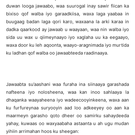
duwan looga jawaabo, waa suurogal inay sawir fiican ka
bixiso qof walba iyo garaadkiisa, waxa laga yaabaa in
buugaag badan laga qori karo, waxaana la arki karaa in
dadka qaarkood ay jawaab u waayaan, waa nin walba iyo
sida uu wax u qiimeynaayo iyo xaglaha uu ka eegaayo,
waxa door ku leh aqoonta, waayo-aragnimada iyo murtida
ku ladhan qof walba oo jawaabteeda raadinaaya.
Jawaabta su’aashani waa furaha ina siinaaya garashada
nafteena iyo nolosheena, waa kan inoo sahlaaya la
dhaqanka waayaheena iyo wadeecooyinkeena, waxa aan
ku furfureynaa suryooyin aad loo adkeeyey oo aan ka
maarmeyn garasho qoto dheer oo samirku sahaydeeda
yahay, kuwaas oo waxyaabaha astaanta u ah ugu mudan
yihiin arrimahan hoos ku sheegan: