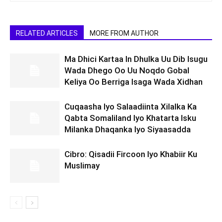
RELATED ARTICLES
MORE FROM AUTHOR
Ma Dhici Kartaa In Dhulka Uu Dib Isugu
Wada Dhego Oo Uu Noqdo Gobal
Keliya Oo Berriga Isaga Wada Xidhan
Cuqaasha Iyo Salaadiinta Xilalka Ka
Qabta Somaliland Iyo Khatarta Isku
Milanka Dhaqanka Iyo Siyaasadda
Cibro: Qisadii Fircoon Iyo Khabiir Ku
Muslimay