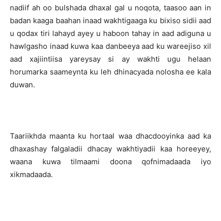
nadiif ah oo bulshada dhaxal gal u noqota, taasoo aan in
badan kaaga baahan inaad wakhtigaaga ku bixiso sidii aad
u qodax tiri lahayd ayey u haboon tahay in aad adiguna u
hawlgasho inaad kuwa kaa danbeeya aad ku wareejiso xil
aad xajiintiisa yareysay si ay wakhti ugu helaan
horumarka saameynta ku leh dhinacyada nolosha ee kala
duwan.
Taariikhda maanta ku hortaal waa dhacdooyinka aad ka
dhaxashay falgaladii dhacay wakhtiyadii kaa horeeyey,
waana kuwa tilmaami doona qofnimadaada iyo
xikmadaada.