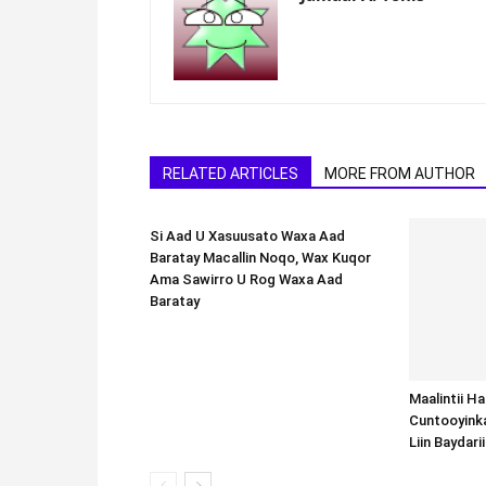
RELATED ARTICLES
MORE FROM AUTHOR
Si Aad U Xasuusato Waxa Aad
Baratay Macallin Noqo, Wax Kuqor
Ama Sawirro U Rog Waxa Aad
Baratay
Maalintii H
Cuntooyink
Liin Baydari