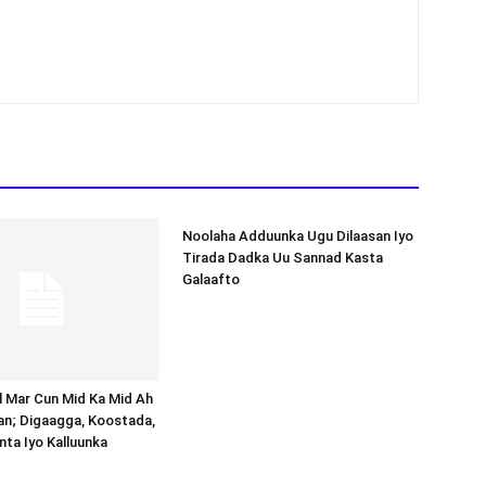
Noolaha Adduunka Ugu Dilaasan Iyo
Tirada Dadka Uu Sannad Kasta
Galaafto
al Mar Cun Mid Ka Mid Ah
an; Digaagga, Koostada,
inta Iyo Kalluunka