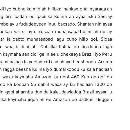
i iyo xubno ka mid ah hilibka inankan dhalinyarada ah
ag tiro badan oo qabiilka Kulina ah ayaa isku xeeray
dambe ay u fududeeyeen inuu baxsado. Shantan nin ayaa
inankan yar si ay u xusaan munaasabad diini ah oo ay
mar la qabto munaasabad lagu cuno hilib qof. Sidaa
waajib diini ah. Qabiilka Kulina oo tiradooda lagu
n kaymaha aan cidi gelin ee u dhexeeya Brazil iyo Peru
amilna aan la yeelan cid aan ahayn beeshooda. Arrinta
in ragga beesha Kulina iyo dumarkoodu ku kala hadlaan
le waxa kaymaha Amazon ku nool 460 Kun oo qof oo
 oo ka kooban 55 qabiil waxa ay ku hadlaan 1300 oo
in gebi ahaanba dunida kale, dawladda Brazil ayaan u
anka kaymaha jiqda ah ee Amazon oo dadkani deggen