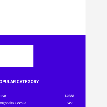
OPULAR CATEGORY
arar
14688
oogooska Geeska
3491