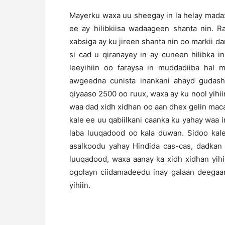
Mayerku waxa uu sheegay in la helay madaxi
ee ay hilibkiisa wadaageen shanta nin. R
xabsiga ay ku jireen shanta nin oo markii 
si cad u qiranayey in ay cuneen hilibka 
leeyihiin oo faraysa in muddadiiba hal 
awgeedna cunista inankani ahayd gudasho 
qiyaaso 2500 oo ruux, waxa ay ku nool yihii
waa dad xidh xidhan oo aan dhex gelin maca
kale ee uu qabiilkani caanka ku yahay waa 
laba luuqadood oo kala duwan. Sidoo ka
asalkoodu yahay Hindida cas-cas, dadkan
luuqadood, waxa aanay ka xidh xidhan yihi
ogolayn ciidamadeedu inay galaan deega
yihiin.