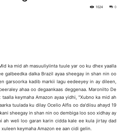
1024
0
Newspaper
Mid ka mid ah masuuliyiinta tuule yar oo ku dhex yaalla
 galbeedka dalka Brazil ayaa sheegay in shan nin oo
en garsoorka kadib markii lagu eedeeyey in ay dileen,
 beeraley ahaa oo degaankaas deggenaa. Maronilto De
x taalla keymaha Amazon ayaa yidhi, "Xubno ka mid ah
rka tuulada ku dilay Ocelio Alfis oo da'diisu ahayd 19
lkani sheegay in shan nin oo dembiga loo soo xidhay ay
 ah weli loo garan karin cidda kale ee kula jirtay dad
 xuleen keymaha Amazon ee aan cidi gelin.