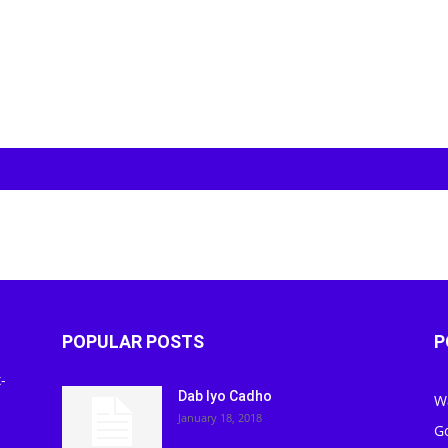
POPULAR POSTS
P
-
Dab Iyo Cadho
W
January 18, 2018
G