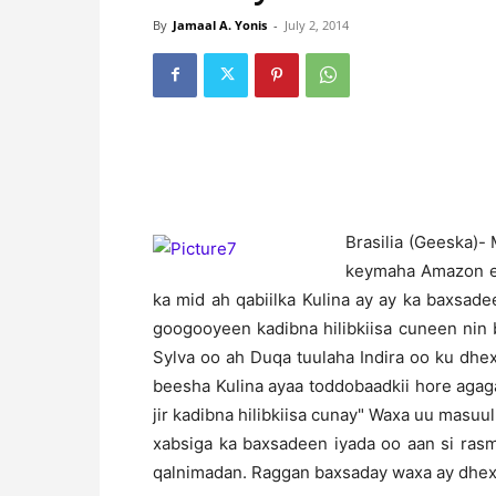
By
Jamaal A. Yonis
-
July 2, 2014
Brasilia (Geeska)- 
keymaha Amazon ee
ka mid ah qabiilka Kulina ay ay ka baxsade
googooyeen kadibna hilibkiisa cuneen nin
Sylva oo ah Duqa tuulaha Indira oo ku dhe
beesha Kulina ayaa toddobaadkii hore agagaa
jir kadibna hilibkiisa cunay" Waxa uu masuu
xabsiga ka baxsadeen iyada oo aan si rasmi
qalnimadan. Raggan baxsaday waxa ay dhex