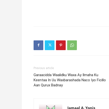
Previous article
Garaacidda Waalidku Waxa Ay Ilmaha Ku
Keentaa In Uu Waxbarashada Naco Iyo Ficillo
Aan Qurux Badnay
Jamaal A. Yonis