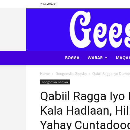
2026-08-08
BOGGA
WARAR
MAQA
Home
Googooska Geeska
Qabiil Ragga Iyo Dumar
Googooska Geeska
Qabiil Ragga Iyo
Kala Hadlaan, Hi
Yahay Cuntadood