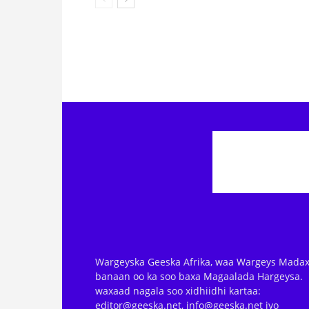
Wargeyska Geeska Afrika, waa Wargeys Madax
banaan oo ka soo baxa Magaalada Hargeysa.
waxaad nagala soo xidhiidhi kartaa:
editor@geeska.net, info@geeska.net iyo