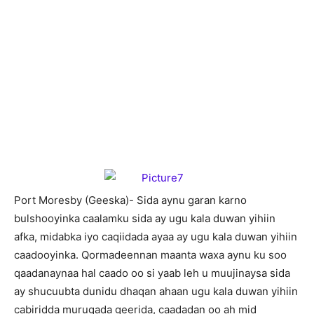
Port Moresby (Geeska)- Sida aynu garan karno
bulshooyinka caalamku sida ay ugu kala duwan yihiin
afka, midabka iyo caqiidada ayaa ay ugu kala duwan yihiin
caadooyinka. Qormadeennan maanta waxa aynu ku soo
qaadanaynaa hal caado oo si yaab leh u muujinaysa sida
ay shucuubta dunidu dhaqan ahaan ugu kala duwan yihiin
cabiridda murugada geerida, caadadan oo ah mid