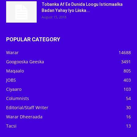
Tobanka Af Ee Dunida Loogu Isticmaalka
Badan Yahay Iyo Liiska...
August 15, 2018
POPULAR CATEGORY
Warar
14688
Googooska Geeska
3491
Maqaalo
805
JOBS
403
Ciyaaro
103
Columnists
54
Editorial/Staff Writer
30
Warar Dheeraada
16
Tacsi
13