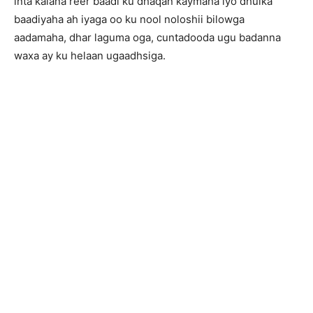
inta kalana reer baadi ku dhaqan kaymaha iyo dhulka
baadiyaha ah iyaga oo ku nool noloshii bilowga
aadamaha, dhar laguma oga, cuntadooda ugu badanna
waxa ay ku helaan ugaadhsiga.