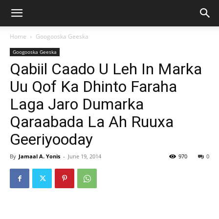
Home
Googooska Geeska
Googooska Geeska
Qabiil Caado U Leh In Marka
Uu Qof Ka Dhinto Faraha
Laga Jaro Dumarka
Qaraabada La Ah Ruuxa
Geeriyooday
By
Jamaal A. Yonis
-
June 19, 2014
970
0