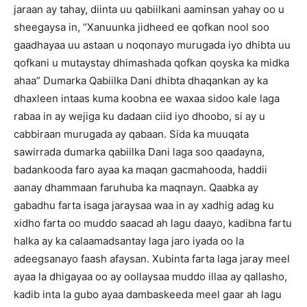
jaraan ay tahay, diinta uu qabiilkani aaminsan yahay oo u
sheegaysa in, “Xanuunka jidheed ee qofkan nool soo
gaadhayaa uu astaan u noqonayo murugada iyo dhibta uu
qofkani u mutaystay dhimashada qofkan qoyska ka midka
ahaa” Dumarka Qabiilka Dani dhibta dhaqankan ay ka
dhaxleen intaas kuma koobna ee waxaa sidoo kale laga
rabaa in ay wejiga ku dadaan ciid iyo dhoobo, si ay u
cabbiraan murugada ay qabaan. Sida ka muuqata
sawirrada dumarka qabiilka Dani laga soo qaadayna,
badankooda faro ayaa ka maqan gacmahooda, haddii
aanay dhammaan faruhuba ka maqnayn. Qaabka ay
gabadhu farta isaga jaraysaa waa in ay xadhig adag ku
xidho farta oo muddo saacad ah lagu daayo, kadibna fartu
halka ay ka calaamadsantay laga jaro iyada oo la
adeegsanayo faash afaysan. Xubinta farta laga jaray meel
ayaa la dhigayaa oo ay oollaysaa muddo illaa ay qallasho,
kadib inta la gubo ayaa dambaskeeda meel gaar ah lagu