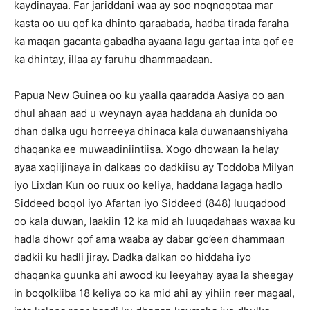
kaydinayaa. Far jariddani waa ay soo noqnoqotaa mar
kasta oo uu qof ka dhinto qaraabada, hadba tirada faraha
ka maqan gacanta gabadha ayaana lagu gartaa inta qof ee
ka dhintay, illaa ay faruhu dhammaadaan.
Papua New Guinea oo ku yaalla qaaradda Aasiya oo aan
dhul ahaan aad u weynayn ayaa haddana ah dunida oo
dhan dalka ugu horreeya dhinaca kala duwanaanshiyaha
dhaqanka ee muwaadiniintiisa. Xogo dhowaan la helay
ayaa xaqiijinaya in dalkaas oo dadkiisu ay Toddoba Milyan
iyo Lixdan Kun oo ruux oo keliya, haddana lagaga hadlo
Siddeed boqol iyo Afartan iyo Siddeed (848) luuqadood
oo kala duwan, laakiin 12 ka mid ah luuqadahaas waxaa ku
hadla dhowr qof ama waaba ay dabar go’een dhammaan
dadkii ku hadli jiray. Dadka dalkan oo hiddaha iyo
dhaqanka guunka ahi awood ku leeyahay ayaa la sheegay
in boqolkiiba 18 keliya oo ka mid ahi ay yihiin reer magaal,