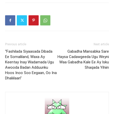
Previous article
Next article
“Fashilada Siyaasada Dibada
Gabadha Mansabka Sare
Ee Somaliland, Waxa Ay
Haysa Cadawgeeda Ugu Weyni
Keentay Inay Wadamada Ugu
Waa Gabadha Kale Ee Ay Isku
Awooda Badan Adduunku
Shaqada Yihiin
Hoos Inoo Soo Eegaan, Oo Ina
Dhaliilaan”