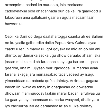
axmaqnimo badani ka muuqato, isla markaana
caddaynaysa sida dhaqannada dunida ka jira qaarkood u
takooraan ama qallafsani gaar ah ugula macaamilaan
haweenka.
Qabiilka Dani oo dega daafaha togga caanka ah ee Baliem
oo ku yaalla galbeedka dalka Papua New Guinea ayaa
caado u leh in marka uu qof qoyska ka mid ah oo nin ahi
dhinto, ay dumarka aadka ugu dhow qaraabo ahaan iska
jaraan mid ka mid ah farahaha si ay ugu baroor diiqaan
geerida, una muujiyaan murugadooda. Dumarkan ayaa
faraha iskaga jara munaasabad tacsiyadeed ay isugu
yimaaddaan qaraabada qofka dhintay. Arrinta argagaxa
badan lihi waxa ay tahay in dhaqankan oo dowladdu
dhowaan mamnuucday laakiin marar badan la fuliyaa uu
ku gaar yahay dhammaan dumarka waayeel, dhalinyaro
iyo carruurba leh ee qaraabada la’ ah ruuxa dhintay.