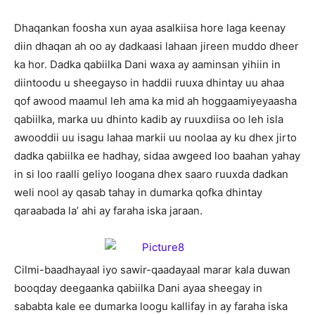
Dhaqankan foosha xun ayaa asalkiisa hore laga keenay
diin dhaqan ah oo ay dadkaasi lahaan jireen muddo dheer
ka hor. Dadka qabiilka Dani waxa ay aaminsan yihiin in
diintoodu u sheegayso in haddii ruuxa dhintay uu ahaa
qof awood maamul leh ama ka mid ah hoggaamiyeyaasha
qabiilka, marka uu dhinto kadib ay ruuxdiisa oo leh isla
awooddii uu isagu lahaa markii uu noolaa ay ku dhex jirto
dadka qabiilka ee hadhay, sidaa awgeed loo baahan yahay
in si loo raalli geliyo loogana dhex saaro ruuxda dadkan
weli nool ay qasab tahay in dumarka qofka dhintay
qaraabada la’ ahi ay faraha iska jaraan.
Cilmi-baadhayaal iyo sawir-qaadayaal marar kala duwan
booqday deegaanka qabiilka Dani ayaa sheegay in
sababta kale ee dumarka loogu kallifay in ay faraha iska