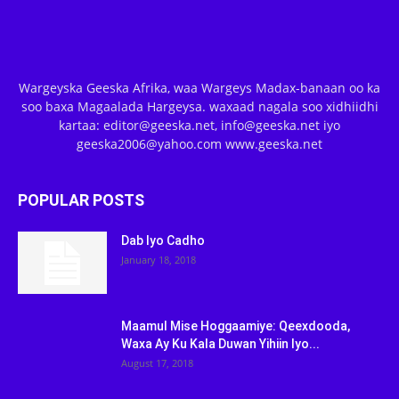
Wargeyska Geeska Afrika, waa Wargeys Madax-banaan oo ka
soo baxa Magaalada Hargeysa. waxaad nagala soo xidhiidhi
kartaa: editor@geeska.net, info@geeska.net iyo
geeska2006@yahoo.com www.geeska.net
POPULAR POSTS
Dab Iyo Cadho
January 18, 2018
Maamul Mise Hoggaamiye: Qeexdooda,
Waxa Ay Ku Kala Duwan Yihiin Iyo...
August 17, 2018