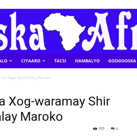
ALO
CIYAARO
TACSI
HAMBALYO
GOOGOOSKA 
Geeska
r Uu Kaga Qayb Galay Maroko
Ka Xog-waramay Shir
lay Maroko
Afrika
777
0