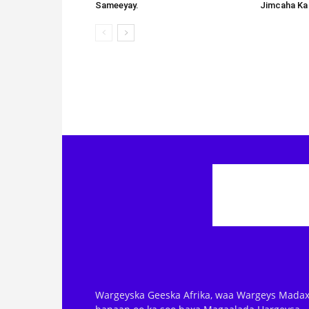
Sameeyay.
Jimcaha Ka
Wargeyska Geeska Afrika, waa Wargeys Madax