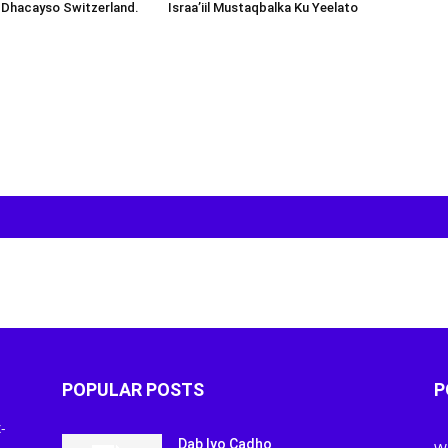
 Dhacayso Switzerland.
Israa’iil Mustaqbalka Ku Yeelato
POPULAR POSTS
P
-
Dab Iyo Cadho