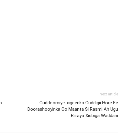
Next article
a
Guddoomiye-xigeenka Guddigii Hore Ee
Doorashooyinka Oo Maanta Si Rasmi Ah Ugu
Biiraya Xisbiga Waddani