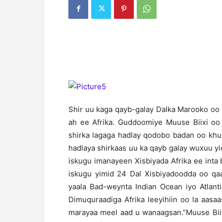
Shir uu kaga qayb-galay Dalka Marooko oo
ah ee Afrika. Guddoomiye Muuse Biixi o
shirka lagaga hadlay qodobo badan oo khu
hadlaya shirkaas uu ka qayb galay wuxuu y
iskugu imanayeen Xisbiyada Afrika ee inta
iskugu yimid 24 Dal Xisbiyadoodda oo qaa
yaala Bad-weynta Indian Ocean iyo Atlant
Dimuquraadiga Afrika leeyihiin oo la aas
marayaa meel aad u wanaagsan.”Muuse Biixi