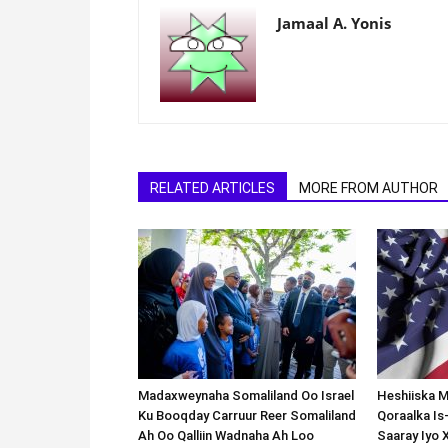
Jamaal A. Yonis
RELATED ARTICLES
MORE FROM AUTHOR
Madaxweynaha Somaliland Oo Israel
Heshiiska M
Ku Booqday Carruur Reer Somaliland
Qoraalka I
Ah Oo Qalliin Wadnaha Ah Loo
Saaray Iyo 