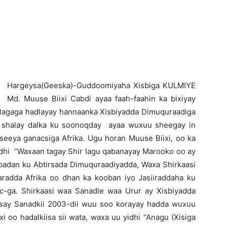
Newspaper
H
argeysa(Geeska)-Guddoomiyaha Xisbiga KULMIYE
Md. Muuse Biixi Cabdi ayaa faah-faahin ka bixiyay
 lagaga hadlayay hannaanka Xisbiyadda Dimuquraadiga
o shalay dalka ku soonoqday ayaa wuxuu sheegay in
seeya ganacsiga Afrika. Ugu horan Muuse Biixi, oo ka
idhi “Waxaan tagay Shir lagu qabanayay Marooko oo ay
 badan ku Abtirsada Dimuquraadiyadda, Waxa Shirkaasi
radda Afrika oo dhan ka kooban iyo Jasiiraddaha ku
ic-ga. Shirkaasi waa Sanadle waa Urur ay Xisbiyadda
aasay Sanadkii 2003-dii wuu soo korayay hadda wuxuu
 oo hadalkiisa sii wata, waxa uu yidhi “Anagu (Xisiga