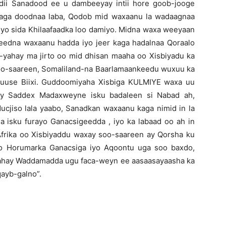
dii Sanadood ee u dambeeyay intii hore goob-jooge
kaga doodnaa laba, Qodob mid waxaanu la wadaagnaa
iyo sida Khilaafaadka loo damiyo. Midna waxa weeyaan
adeedna waxaanu hadda iyo jeer kaga hadalnaa Qoraalo
an-yahay ma jirto oo mid dhisan maaha oo Xisbiyadu ka
oo-saareen, Somaliland-na Baarlamaankeedu wuxuu ka
Muuse Biixi. Guddoomiyaha Xisbiga KULMIYE waxa uu
ay Saddex Madaxweyne isku badaleen si Nabad ah,
cjiso lala yaabo, Sanadkan waxaanu kaga nimid in la
la isku furayo Ganacsigeedda , iyo ka labaad oo ah in
frika oo Xisbiyaddu waxay soo-saareen ay Qorsha ku
xdo Horumarka Ganacsiga iyo Aqoontu uga soo baxdo,
ahay Waddamadda ugu faca-weyn ee aasaasayaasha ka
qayb-galno”.