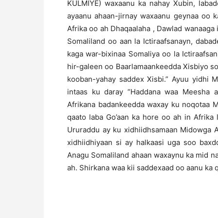
KULMIYE) waxaanu ka nahay Xubin, labad
ayaanu ahaan-jirnay waxaanu geynaa oo 
Afrika oo ah Dhaqaalaha , Dawlad wanaaga 
Somaliland oo aan la Ictiraafsanayn, dab
kaga war-bixinaa Somaliya oo la Ictiraafs
hir-galeen oo Baarlamaankeedda Xisbiyo s
kooban-yahay saddex Xisbi.” Ayuu yidhi 
intaas ku daray “Haddana waa Meesha 
Afrikana badankeedda waxay ku noqotaa Mu
qaato laba Go’aan ka hore oo ah in Afrika 
Ururaddu ay ku xidhiidhsamaan Midowga A
xidhiidhiyaan si ay halkaasi uga soo ba
Anagu Somaliland ahaan waxaynu ka mid n
ah. Shirkana waa kii saddexaad oo aanu ka 