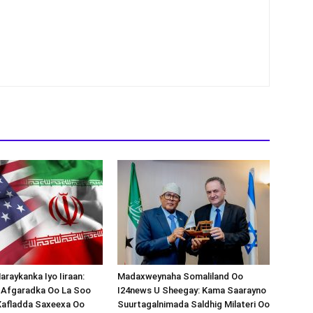
araykanka Iyo Iiraan:
Madaxweynaha Somaliland Oo
s-Afgaradka Oo La Soo
I24news U Sheegay: Kama Saarayno
Xafladda Saxeexa Oo
Suurtagalnimada Saldhig Milateri Oo