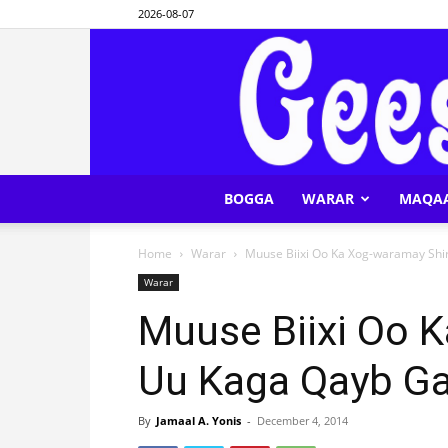
2026-08-07
BOGGA
WARAR
MAQA
Home
Warar
Muuse Biixi Oo Ka Xog-waramay Shi
Warar
Muuse Biixi Oo 
Uu Kaga Qayb Ga
By
Jamaal A. Yonis
-
December 4, 2014