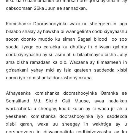
isku daro baarlamanka oo marka hore qorshaysnaa in ay
qabsoomaan 26ka Juun ee sannadkan.
Komishanka Doorashooyinku waxa uu sheegeen in laga
bilaabo shalay ay hawsha diiwaangelinta codbixiyeyaashu
socon doonto muddo ku siman Sagaal bilood oo soo
socda, iyaga oo carabka ku dhuftay in diiwaan galinta
codbixiyeyaashu ay si rasmi ah u bilaabmayso bisha Jully
ama bisha ramadaan ka dib. Waxaana ay tilmaameen in
go’aankani yahay mid ay isla qaateen saddexda xisbi
qaran iyo komishanka doorashooyinkuba.
Afhayeenka komishanka doorashooyinka Qaranka ee
Somaliland Md. Siciid Cali Muuse, ayaa hadalkan
warbaahinta u sheegay, kadib kulan ay si wada jir ah u
yeesheen komishanka doorashooyinka iyo saddexda
xisbi qaran, waxa uu sheegay in wakhtiga ay u
qorsheeyeen in diiwaangalinta codbixiyeyaashu ay ku