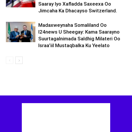
Saaray Iyo Xafladda Saxeexa Oo
Jimcaha Ka Dhacayso Switzerland.
Madaxweynaha Somaliland Oo
I24news U Sheegay: Kama Saarayno
Suurtagalnimada Saldhig Milateri Oo
Israa’iil Mustaqbalka Ku Yeelato