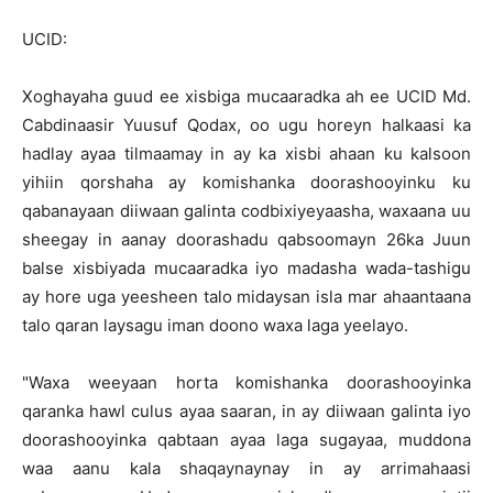
UCID:
Xoghayaha guud ee xisbiga mucaaradka ah ee UCID Md.
Cabdinaasir Yuusuf Qodax, oo ugu horeyn halkaasi ka
hadlay ayaa tilmaamay in ay ka xisbi ahaan ku kalsoon
yihiin qorshaha ay komishanka doorashooyinku ku
qabanayaan diiwaan galinta codbixiyeyaasha, waxaana uu
sheegay in aanay doorashadu qabsoomayn 26ka Juun
balse xisbiyada mucaaradka iyo madasha wada-tashigu
ay hore uga yeesheen talo midaysan isla mar ahaantaana
talo qaran laysagu iman doono waxa laga yeelayo.
"Waxa weeyaan horta komishanka doorashooyinka
qaranka hawl culus ayaa saaran, in ay diiwaan galinta iyo
doorashooyinka qabtaan ayaa laga sugayaa, muddona
waa aanu kala shaqaynaynay in ay arrimahaasi