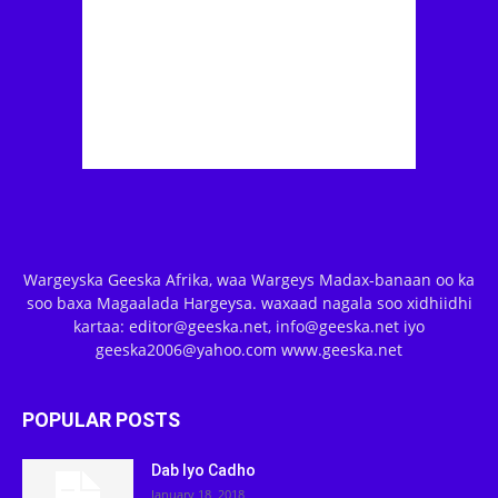
Wargeyska Geeska Afrika, waa Wargeys Madax-banaan oo ka
soo baxa Magaalada Hargeysa. waxaad nagala soo xidhiidhi
kartaa: editor@geeska.net, info@geeska.net iyo
geeska2006@yahoo.com www.geeska.net
POPULAR POSTS
Dab Iyo Cadho
January 18, 2018