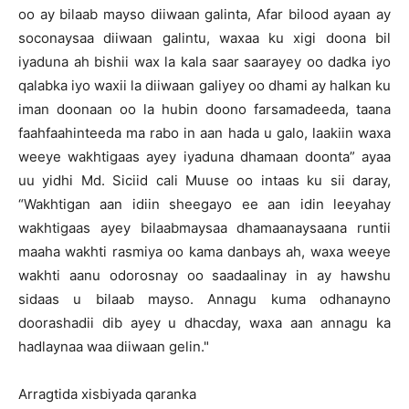
oo ay bilaab mayso diiwaan galinta, Afar bilood ayaan ay
soconaysaa diiwaan galintu, waxaa ku xigi doona bil
iyaduna ah bishii wax la kala saar saarayey oo dadka iyo
qalabka iyo waxii la diiwaan galiyey oo dhami ay halkan ku
iman doonaan oo la hubin doono farsamadeeda, taana
faahfaahinteeda ma rabo in aan hada u galo, laakiin waxa
weeye wakhtigaas ayey iyaduna dhamaan doonta” ayaa
uu yidhi Md. Siciid cali Muuse oo intaas ku sii daray,
“Wakhtigan aan idiin sheegayo ee aan idin leeyahay
wakhtigaas ayey bilaabmaysaa dhamaanaysaana runtii
maaha wakhti rasmiya oo kama danbays ah, waxa weeye
wakhti aanu odorosnay oo saadaalinay in ay hawshu
sidaas u bilaab mayso. Annagu kuma odhanayno
doorashadii dib ayey u dhacday, waxa aan annagu ka
hadlaynaa waa diiwaan gelin."
Arragtida xisbiyada qaranka