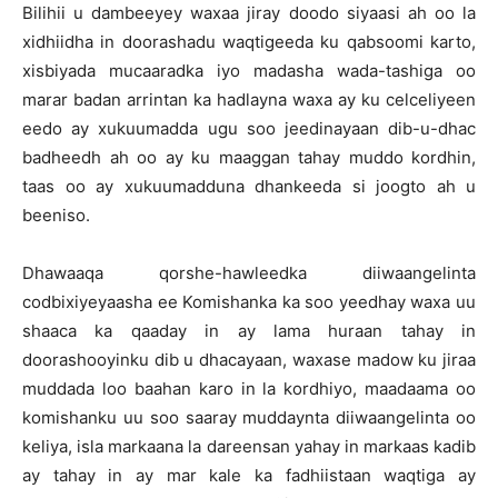
Bilihii u dambeeyey waxaa jiray doodo siyaasi ah oo la
xidhiidha in doorashadu waqtigeeda ku qabsoomi karto,
xisbiyada mucaaradka iyo madasha wada-tashiga oo
marar badan arrintan ka hadlayna waxa ay ku celceliyeen
eedo ay xukuumadda ugu soo jeedinayaan dib-u-dhac
badheedh ah oo ay ku maaggan tahay muddo kordhin,
taas oo ay xukuumadduna dhankeeda si joogto ah u
beeniso.
Dhawaaqa qorshe-hawleedka diiwaangelinta
codbixiyeyaasha ee Komishanka ka soo yeedhay waxa uu
shaaca ka qaaday in ay lama huraan tahay in
doorashooyinku dib u dhacayaan, waxase madow ku jiraa
muddada loo baahan karo in la kordhiyo, maadaama oo
komishanku uu soo saaray muddaynta diiwaangelinta oo
keliya, isla markaana la dareensan yahay in markaas kadib
ay tahay in ay mar kale ka fadhiistaan waqtiga ay