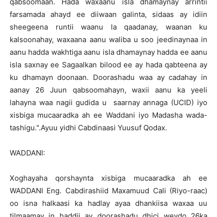
qabsoomaan. Hada waxaanu isla dhamaynay arrintii
farsamada ahayd ee diiwaan galinta, sidaas ay idiin
sheegeena runtii waanu la qaadanay, waanan ku
kalsoonahay, waxaana aanu waliba u soo jeedinaynaa in
aanu hadda wakhtiga aanu isla dhamaynay hadda ee aanu
isla saxnay ee Sagaalkan bilood ee ay hada qabteena ay
ku dhamayn doonaan. Doorashadu waa ay cadahay in
aanay 26 Juun qabsoomahayn, waxii aanu ka yeeli
lahayna waa nagii gudida u saarnay annaga (UCID) iyo
xisbiga mucaaradka ah ee Waddani iyo Madasha wada-
tashigu.".Ayuu yidhi Cabdinaasi Yuusuf Qodax.
WADDANI:
Xoghayaha qorshaynta xisbiga mucaaradka ah ee
WADDANI Eng. Cabdirashiid Maxamuud Cali (Riyo-raac)
oo isna halkaasi ka hadlay ayaa dhankiisa waxaa uu
tilmaamay in haddii ay doorashadu dhici weydo 26ka