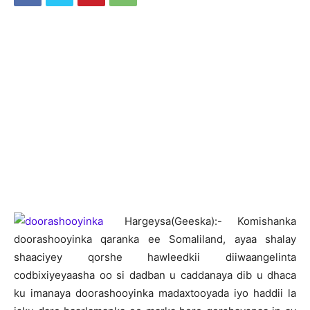
H
argeysa(Geeska):- Komishanka
doorashooyinka qaranka ee Somaliland, ayaa shalay
shaaciyey qorshe hawleedkii diiwaangelinta
codbixiyeyaasha oo si dadban u caddanaya dib u dhaca
ku imanaya doorashooyinka madaxtooyada iyo haddii la