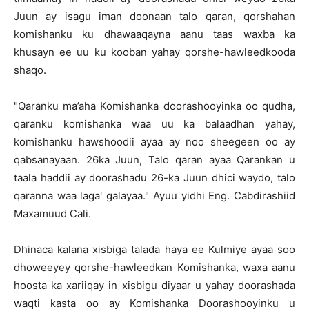
Juun ay isagu iman doonaan talo qaran, qorshahan
komishanku ku dhawaaqayna aanu taas waxba ka
khusayn ee uu ku kooban yahay qorshe-hawleedkooda
shaqo.
"Qaranku ma’aha Komishanka doorashooyinka oo qudha,
qaranku komishanka waa uu ka balaadhan yahay,
komishanku hawshoodii ayaa ay noo sheegeen oo ay
qabsanayaan. 26ka Juun, Talo qaran ayaa Qarankan u
taala haddii ay doorashadu 26-ka Juun dhici waydo, talo
qaranna waa laga' galayaa." Ayuu yidhi Eng. Cabdirashiid
Maxamuud Cali.
Dhinaca kalana xisbiga talada haya ee Kulmiye ayaa soo
dhoweeyey qorshe-hawleedkan Komishanka, waxa aanu
hoosta ka xariiqay in xisbigu diyaar u yahay doorashada
waqti kasta oo ay Komishanka Doorashooyinku u