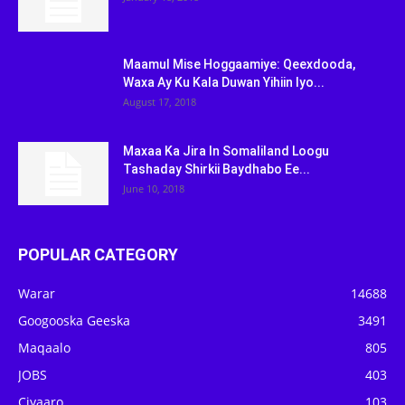
Maamul Mise Hoggaamiye: Qeexdooda,
Waxa Ay Ku Kala Duwan Yihiin Iyo...
August 17, 2018
Maxaa Ka Jira In Somaliland Loogu
Tashaday Shirkii Baydhabo Ee...
June 10, 2018
POPULAR CATEGORY
Warar
14688
Googooska Geeska
3491
Maqaalo
805
JOBS
403
Ciyaaro
103