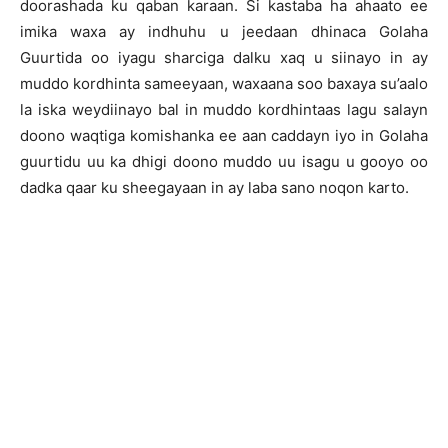
doorashada ku qaban karaan. Si kastaba ha ahaato ee
imika waxa ay indhuhu u jeedaan dhinaca Golaha
Guurtida oo iyagu sharciga dalku xaq u siinayo in ay
muddo kordhinta sameeyaan, waxaana soo baxaya su’aalo
la iska weydiinayo bal in muddo kordhintaas lagu salayn
doono waqtiga komishanka ee aan caddayn iyo in Golaha
guurtidu uu ka dhigi doono muddo uu isagu u gooyo oo
dadka qaar ku sheegayaan in ay laba sano noqon karto.