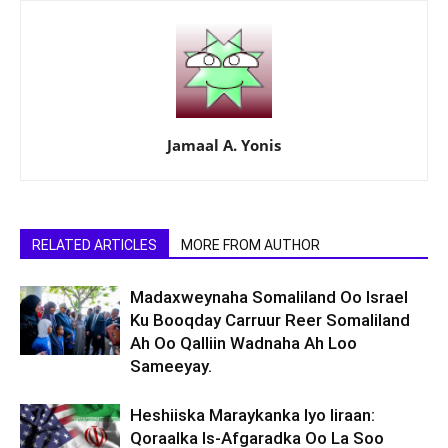
Jamaal A. Yonis
RELATED ARTICLES
MORE FROM AUTHOR
Madaxweynaha Somaliland Oo Israel
Ku Booqday Carruur Reer Somaliland
Ah Oo Qalliin Wadnaha Ah Loo
Sameeyay.
Heshiiska Maraykanka Iyo Iiraan:
Qoraalka Is-Afgaradka Oo La Soo