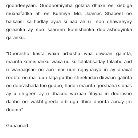
qoondeeyaan. Guddoomiyaha golaha dhaxe ee xisbiga
muxaafadka ah ee Kulmiye Md. Jaamac Shabeel oo
halkaasi ka hadlay ayaa si aad ah u soo dhaweeyey
go’aanka ay soo saareen komishanka doorashooyinka
qaranku.
"Doorasho kasta waxa arbusha waa diiwaan galinta,
maanta komishanku waxa uu ku talalabsaday talaabo aad
u wanaagsan oo aan mar uun rajaynaayo in ay dhaxal
reebto oo mar uun laga gudbo sheekadan diiwaan galinta
oo doorashada loo gudbo, haddii maanta qorshaha sidaas
ay u dhigeen ay u dhacdo waxaan filayaa in doorasho
danbe oo wakhtigeeda dib uga dhici doonta aanay jiri
doonin"
Gunaanad