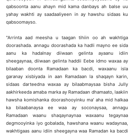
qabsoonta aanu ahayn mid kama danbays ah balse uu
yahay wakhti ay saadaaliyeen in ay hawshu sidaas ku
qabsoomayso.
"Arrinta aad meesha u taagan tihiin oo ah wakhtiga
doorashada. annagu doorashada ka hadli mayno ee sida
aanu ka hadalnay diiwaan gelinta ayaanu idiin
sheegaynaa, diiwaan gelinta haddii Eebe idmo waxaa ay
bilaaban doonta Ramadaan ka bacdi, waxaanu isla
garanay xisbiyada in aan Ramadaan la shaqayn karin,
sidaas darteedna waxaa ay bilaabmaysaa bisha Jully
aakhirkeeda amaba marka ay Ramadaan dhamaato, laakiin
hawsha komishanka doorashooyinku ma' aha mid halkaa
ka bilaabanaysa ee waa ay soconaysaa, annagu
Ramadaan waanu shaqaynaynaa waxaanu tegaynaa
degmooyinka iyo gobalada, hawshana waanu wadaynaa,
wakhtigaas aanu idiin sheegayna waa Ramadan ka bacdi