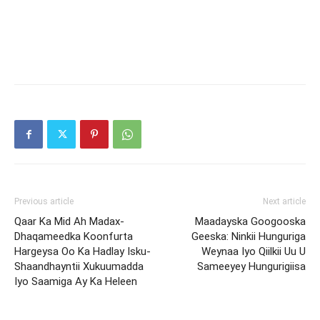
Previous article
Next article
Qaar Ka Mid Ah Madax-
Maadayska Googooska
Dhaqameedka Koonfurta
Geeska: Ninkii Hunguriga
Hargeysa Oo Ka Hadlay Isku-
Weynaa Iyo Qiilkii Uu U
Shaandhayntii Xukuumadda
Sameeyey Hungurigiisa
Iyo Saamiga Ay Ka Heleen