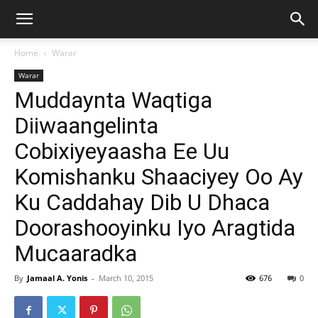
Home
Warar
Warar
Muddaynta Waqtiga
Diiwaangelinta
Cobixiyeyaasha Ee Uu
Komishanku Shaaciyey Oo Ay
Ku Caddahay Dib U Dhaca
Doorashooyinku Iyo Aragtida
Mucaaradka
By
Jamaal A. Yonis
-
March 10, 2015
676
0