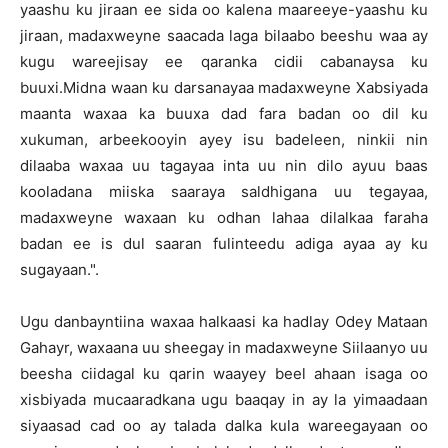
yaashu ku jiraan ee sida oo kalena maareeye-yaashu ku
jiraan, madaxweyne saacada laga bilaabo beeshu waa ay
kugu wareejisay ee qaranka cidii cabanaysa ku
buuxi.Midna waan ku darsanayaa madaxweyne Xabsiyada
maanta waxaa ka buuxa dad fara badan oo dil ku
xukuman, arbeekooyin ayey isu badeleen, ninkii nin
dilaaba waxaa uu tagayaa inta uu nin dilo ayuu baas
kooladana miiska saaraya saldhigana uu tegayaa,
madaxweyne waxaan ku odhan lahaa dilalkaa faraha
badan ee is dul saaran fulinteedu adiga ayaa ay ku
sugayaan.".
Ugu danbayntiina waxaa halkaasi ka hadlay Odey Mataan
Gahayr, waxaana uu sheegay in madaxweyne Siilaanyo uu
beesha ciidagal ku qarin waayey beel ahaan isaga oo
xisbiyada mucaaradkana ugu baaqay in ay la yimaadaan
siyaasad cad oo ay talada dalka kula wareegayaan oo