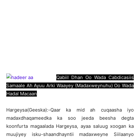
Qabiil Dhan Oo Wada Cabdicasiis
Samaale Ah Ayuu Arki Waayey (Madaxweynuhu) Oo Wada
Hadal Macaan
H
argeysa(Geeska):-Qaar ka mid ah cuqaasha iyo
madaxdhaqameedka ka soo jeeda beesha degta
koonfurta magaalada Hargeysa, ayaa saluug xoogan ka
muujiyey isku-shaandhayntii madaxweyne Siilaanyo