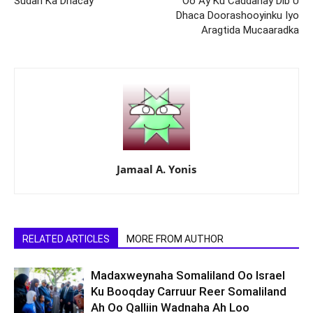
Sudan Ka Dhacay
Oo Ay Ku Caddahay Dib U
Dhaca Doorashooyinku Iyo
Aragtida Mucaaradka
Jamaal A. Yonis
RELATED ARTICLES
MORE FROM AUTHOR
Madaxweynaha Somaliland Oo Israel
Ku Booqday Carruur Reer Somaliland
Ah Oo Qalliin Wadnaha Ah Loo