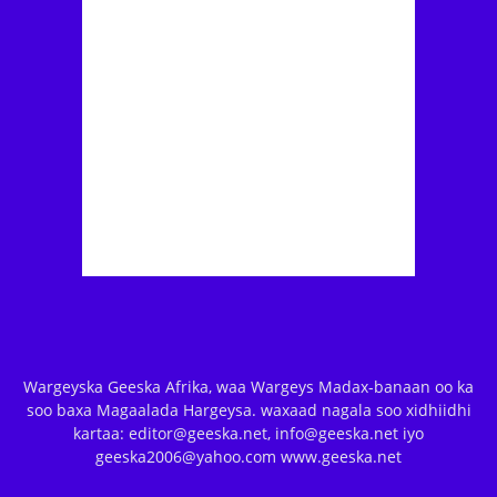
Wargeyska Geeska Afrika, waa Wargeys Madax-banaan oo ka
soo baxa Magaalada Hargeysa. waxaad nagala soo xidhiidhi
kartaa: editor@geeska.net, info@geeska.net iyo
geeska2006@yahoo.com www.geeska.net