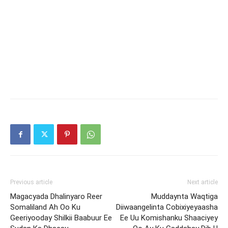
Previous article
Next article
Magacyada Dhalinyaro Reer
Muddaynta Waqtiga
Somaliland Ah Oo Ku
Diiwaangelinta Cobixiyeyaasha
Geeriyooday Shilkii Baabuur Ee
Ee Uu Komishanku Shaaciyey