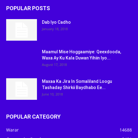
POPULAR POSTS
Dab Iyo Cadho
January 18, 2018
Maamul Mise Hoggaamiye: Qeexdooda,
Waxa Ay Ku Kala Duwan Yihiin Iyo...
August 17, 2018
Maxaa Ka Jira In Somaliland Loogu
Tashaday Shirkii Baydhabo Ee...
June 10, 2018
POPULAR CATEGORY
Warar
14688