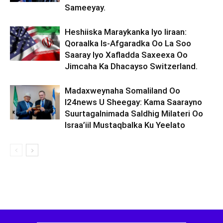
Sameeyay.
Heshiiska Maraykanka Iyo Iiraan:
Qoraalka Is-Afgaradka Oo La Soo
Saaray Iyo Xafladda Saxeexa Oo
Jimcaha Ka Dhacayso Switzerland.
Madaxweynaha Somaliland Oo
I24news U Sheegay: Kama Saarayno
Suurtagalnimada Saldhig Milateri Oo
Israa’iil Mustaqbalka Ku Yeelato