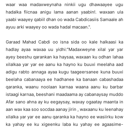
waar waa madaxweynaha ninkii ugu dhawaayee ugu
hadalka fiicnaa anigu lama aanan yaabin!. waxaan ula
yaabi waayey qabiil dhan oo wada Cabdicasiis Samaale ah
ayuu arki waayey oo wada hadal macaan.".
Garaad Mahad Cabdi oo isna sida oo kale halkaasi ka
hadlay ayaa waxaa uu yidhi:"Madaxweyne xilal yar yar
ayey beeshu qarankan ka haysaa, waxaan ku odhan lahaa
xilalkaa yar yar ee aanu ka hayno ku buuxi meelaha aad
adigu rabto annaga ayaa kugu taageersanee kuna buuxi
beelaha cabanaaya ee hadhanee ka banaan cabashadaa
qaranka, waanu noolaan karnaa waana aanu ku barbar
istaagi karnaa, beeshani maadaama ay cabanaysay muddo
Afar sano ahna ay ku eegaysay, waxay ogaatay maanta in
aan wax kaa soo socdaa aanay jirin , waxaanu ku leenahay
xilalka yar yar ee aanu qaranka ka hayno ee wasiirku kow
ka yahay ee ku xigeenku laba ku yahay ee agaasime-