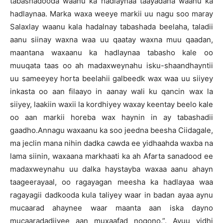
tabashadooda waanu ka hadlaynaa taayadana waanu ka
hadlaynaa. Marka waxa weeye markii uu nagu soo maray
Salaxlay waanu kala hadalnay tabashada beelaha, taladii
aanu siinay waxna waa uu qaatay waxna muu qaadan,
maantana waxaanu ka hadlaynaa tabasho kale oo
muuqata taas oo ah madaxweynahu isku-shaandhayntii
uu sameeyey horta beelahii galbeedk wax waa uu siiyey
inkasta oo aan filaayo in aanay wali ku qancin wax la
siiyey, laakiin waxii la kordhiyey waxay keentay beelo kale
oo aan markii horeba wax haynin in ay tabashadii
gaadho.Annagu waxaanu ka soo jeedna beesha Ciidagale,
ma jeclin mana nihin dadka cawda ee yidhaahda waxba na
lama siinin, waxaana markhaati ka ah Afarta sanadood ee
madaxweynahu uu dalka haystayba waxaa aanu ahayn
taageerayaal, oo ragayagan meesha ka hadlayaa waa
ragayagii dadkooda kula taliyey waar in badan ayaa aynu
mucaarad ahaynee waar maanta aan iska dayno
mucaaradadiiyee aan muxaafad noqono.”. Ayuu yidhi