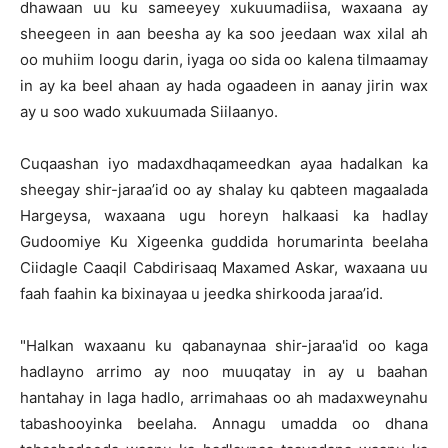
dhawaan uu ku sameeyey xukuumadiisa, waxaana ay
sheegeen in aan beesha ay ka soo jeedaan wax xilal ah
oo muhiim loogu darin, iyaga oo sida oo kalena tilmaamay
in ay ka beel ahaan ay hada ogaadeen in aanay jirin wax
ay u soo wado xukuumada Siilaanyo.
Cuqaashan iyo madaxdhaqameedkan ayaa hadalkan ka
sheegay shir-jaraa’id oo ay shalay ku qabteen magaalada
Hargeysa, waxaana ugu horeyn halkaasi ka hadlay
Gudoomiye Ku Xigeenka guddida horumarinta beelaha
Ciidagle Caaqil Cabdirisaaq Maxamed Askar, waxaana uu
faah faahin ka bixinayaa u jeedka shirkooda jaraa’id.
"Halkan waxaanu ku qabanaynaa shir-jaraa'id oo kaga
hadlayno arrimo ay noo muuqatay in ay u baahan
hantahay in laga hadlo, arrimahaas oo ah madaxweynahu
tabashooyinka beelaha. Annagu umadda oo dhana