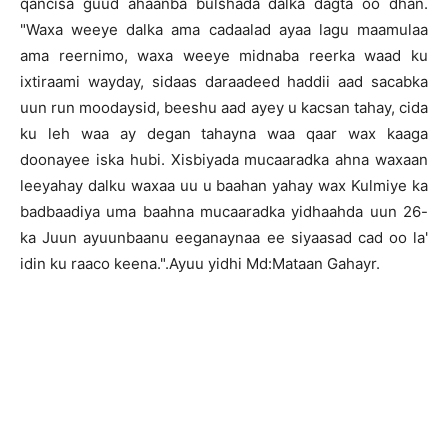
qancisa guud ahaanba bulshada dalka dagta oo dhan.
"Waxa weeye dalka ama cadaalad ayaa lagu maamulaa
ama reernimo, waxa weeye midnaba reerka waad ku
ixtiraami wayday, sidaas daraadeed haddii aad sacabka
uun run moodaysid, beeshu aad ayey u kacsan tahay, cida
ku leh waa ay degan tahayna waa qaar wax kaaga
doonayee iska hubi. Xisbiyada mucaaradka ahna waxaan
leeyahay dalku waxaa uu u baahan yahay wax Kulmiye ka
badbaadiya uma baahna mucaaradka yidhaahda uun 26-
ka Juun ayuunbaanu eeganaynaa ee siyaasad cad oo la'
idin ku raaco keena.".Ayuu yidhi Md:Mataan Gahayr.