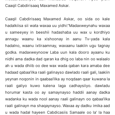
Caaqil Cabdirisaaq Maxamed Askar.
Caaqil Cabdirisaaq Maxamed Askar, oo sida oo kale
hadalkiisa sii wata waxaa uu yidhi:“Madaxweynahu waxaa
u sameeyey in beeshii hadashaba uu wax u kordhiyo
annagu waanu ka xishoonay in aanu Tv-yada kala
hadalno, waanu ixtiraamnay, waxaanu laakiin ugu tagnay
godka. madaxweynoow Laba uun kala dooro ayaanu ku
nidhi ama dadka dad qaran ka dhig oo laba nin oo walaalo
ah u wada dhiib oo dee wax wada qaban kara amaba dee
hadaad qabaa'ilka raali galinayso dawlado raali gali, laakiin
yeynan noqonin in qaabaa'ilka ay noqdaan qaar kuwana la
raali galiyo kuwo kalena laga cadhaysiiyo. dawladu
horumar kasta oo ay samaynayso haddii aanay dadka
wadanka ku wada nool aanay raali galinayn oo qabaa'ilka
raali galinayn ma shaqaynayso. Waxaa ay dadku imika aad
u wada hadal hayeen Cabdicasiis Samaale oo la' la haa