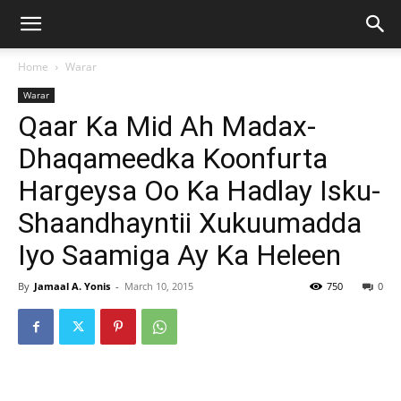
Home
Warar
Warar
Qaar Ka Mid Ah Madax-
Dhaqameedka Koonfurta
Hargeysa Oo Ka Hadlay Isku-
Shaandhayntii Xukuumadda
Iyo Saamiga Ay Ka Heleen
By
Jamaal A. Yonis
-
March 10, 2015
750
0