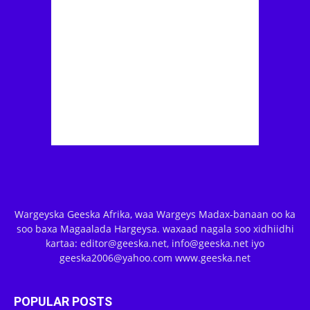
Wargeyska Geeska Afrika, waa Wargeys Madax-banaan oo ka
soo baxa Magaalada Hargeysa. waxaad nagala soo xidhiidhi
kartaa: editor@geeska.net, info@geeska.net iyo
geeska2006@yahoo.com www.geeska.net
POPULAR POSTS