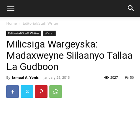
Home
Editorial/Staff Writer
Editorial/Staff Writer
Warar
Milicsiga Wargeyska:
Madaxweyne Siilaanyo Tallaa
La Gudboon
By
Jamaal A. Yonis
-
January 29, 2013
2027
50