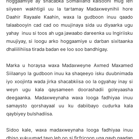
hoggaamiye ay shacabka Somaliland kalsooni mug leh
siiyeen wakhtigii uu la tartamay Madaxweynihii hore
Daahir Rayaale Kaahin, waxa la gudboon inuu qaado
talaabooyin cad cad oo muujinaya sida uu diyaarka ugu
yahay inuu si toos ah uga jawaabo dareenka uu Ingiriisku
muujiyay, si loogu arko hoggaamiye u darban sixitaanka
dhaliilihiisa tirada badan ee loo soo bandhigay.
Marka u horaysa waxa Madaxweyne Axmed Maxamed
Siilaanyo la gudboon inuu ka shaqeeyo isku duubnimada
iyo xoojinta wada jirka shacabkiisa oo la ogyahay inay si
weyn ugu kala qaysameen doorashadii goleyaasha
deegaanka. Madaxweynaha waxa looga fadhiyaa inuu
samaysto qorshayaal uu ku dabiibayo cudurka kala
qaybiyey bulshadiisa.
Sidoo kale, waxa madaxweynaha looga fadhiyaa inuu
dhiso xukuumad tayo leh oo si firfricoon uga qayb qaadan