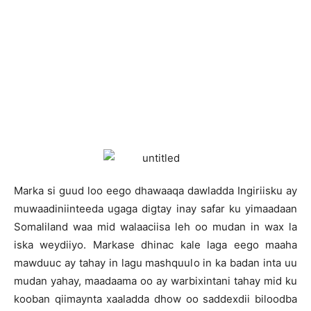
Marka si guud loo eego dhawaaqa dawladda Ingiriisku ay
muwaadiniinteeda ugaga digtay inay safar ku yimaadaan
Somaliland waa mid walaaciisa leh oo mudan in wax la
iska weydiiyo. Markase dhinac kale laga eego maaha
mawduuc ay tahay in lagu mashquulo in ka badan inta uu
mudan yahay, maadaama oo ay warbixintani tahay mid ku
kooban qiimaynta xaaladda dhow oo saddexdii biloodba