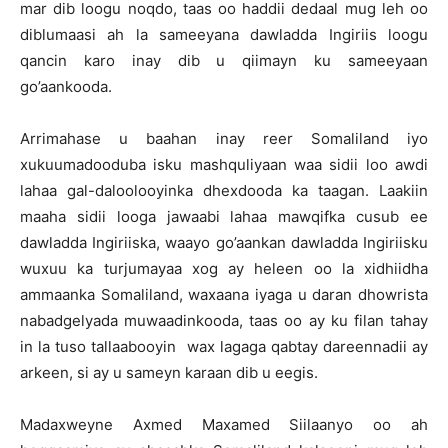
mar dib loogu noqdo, taas oo haddii dedaal mug leh oo
diblumaasi ah la sameeyana dawladda Ingiriis loogu
qancin karo inay dib u qiimayn ku sameeyaan
go’aankooda.
Arrimahase u baahan inay reer Somaliland iyo
xukuumadooduba isku mashquliyaan waa sidii loo awdi
lahaa gal-daloolooyinka dhexdooda ka taagan. Laakiin
maaha sidii looga jawaabi lahaa mawqifka cusub ee
dawladda Ingiriiska, waayo go’aankan dawladda Ingiriisku
wuxuu ka turjumayaa xog ay heleen oo la xidhiidha
ammaanka Somaliland, waxaana iyaga u daran dhowrista
nabadgelyada muwaadinkooda, taas oo ay ku filan tahay
in la tuso tallaabooyin wax lagaga qabtay dareennadii ay
arkeen, si ay u sameyn karaan dib u eegis.
Madaxweyne Axmed Maxamed Siilaanyo oo ah