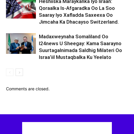
Heshiiska Maraykanka Iyo Iiraan:
Qoraalka Is-Afgaradka Oo La Soo
Saaray Iyo Xafladda Saxeexa Oo
Jimcaha Ka Dhacayso Switzerland.
Madaxweynaha Somaliland Oo
I24news U Sheegay: Kama Saarayno
Suurtagalnimada Saldhig Milateri Oo
Israa’iil Mustaqbalka Ku Yeelato
Comments are closed.