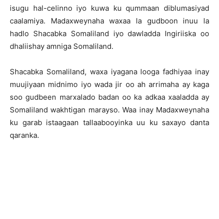
isugu hal-celinno iyo kuwa ku qummaan diblumasiyad
caalamiya. Madaxweynaha waxaa la gudboon inuu la
hadlo Shacabka Somaliland iyo dawladda Ingiriiska oo
dhaliishay amniga Somaliland.
Shacabka Somaliland, waxa iyagana looga fadhiyaa inay
muujiyaan midnimo iyo wada jir oo ah arrimaha ay kaga
soo gudbeen marxalado badan oo ka adkaa xaaladda ay
Somaliland wakhtigan marayso. Waa inay Madaxweynaha
ku garab istaagaan tallaabooyinka uu ku saxayo danta
qaranka.