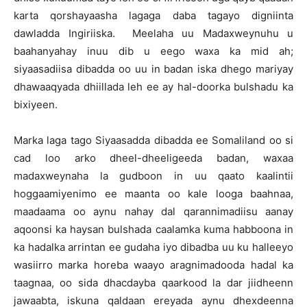
karta qorshayaasha lagaga daba tagayo digniinta
dawladda Ingiriiska. Meelaha uu Madaxweynuhu u
baahanyahay inuu dib u eego waxa ka mid ah;
siyaasadiisa dibadda oo uu in badan iska dhego mariyay
dhawaaqyada dhiillada leh ee ay hal-doorka bulshadu ka
bixiyeen.
Marka laga tago Siyaasadda dibadda ee Somaliland oo si
cad loo arko dheel-dheeligeeda badan, waxaa
madaxweynaha la gudboon in uu qaato kaalintii
hoggaamiyenimo ee maanta oo kale looga baahnaa,
maadaama oo aynu nahay dal qarannimadiisu aanay
aqoonsi ka haysan bulshada caalamka kuma habboona in
ka hadalka arrintan ee gudaha iyo dibadba uu ku halleeyo
wasiirro marka horeba waayo aragnimadooda hadal ka
taagnaa, oo sida dhacdayba qaarkood la dar jiidheenn
jawaabta, iskuna qaldaan ereyada aynu dhexdeenna