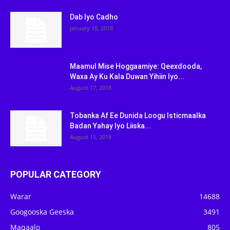
Dab Iyo Cadho
January 18, 2018
Maamul Mise Hoggaamiye: Qeexdooda,
Waxa Ay Ku Kala Duwan Yihiin Iyo...
August 17, 2018
Tobanka Af Ee Dunida Loogu Isticmaalka
Badan Yahay Iyo Liiska...
August 15, 2018
POPULAR CATEGORY
Warar
14688
Googooska Geeska
3491
Maqaalo
805