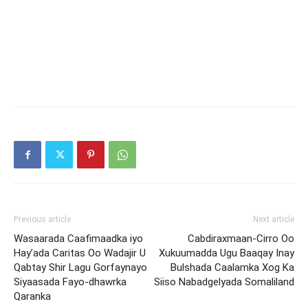
Previous article
Next article
Wasaarada Caafimaadka iyo
Cabdiraxmaan-Cirro Oo
Hay’ada Caritas Oo Wadajir U
Xukuumadda Ugu Baaqay Inay
Qabtay Shir Lagu Gorfaynayo
Bulshada Caalamka Xog Ka
Siyaasada Fayo-dhawrka
Siiso Nabadgelyada Somaliland
Qaranka