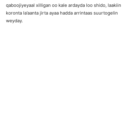
qaboojiyeyaal xilligan oo kale ardayda loo shido, laakiin
koronta la’aanta jirta ayaa hadda arrintaas suurtogelin
weyday.