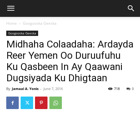
Home
Googooska Geeska
Googooska Geeska
Midhaha Colaadaha: Ardayda
Reer Yemen Oo Duruufuhu
Ku Qasbeen In Ay Qaawani
Dugsiyada Ku Dhigtaan
By
Jamaal A. Yonis
-
June 7, 2016
718
0