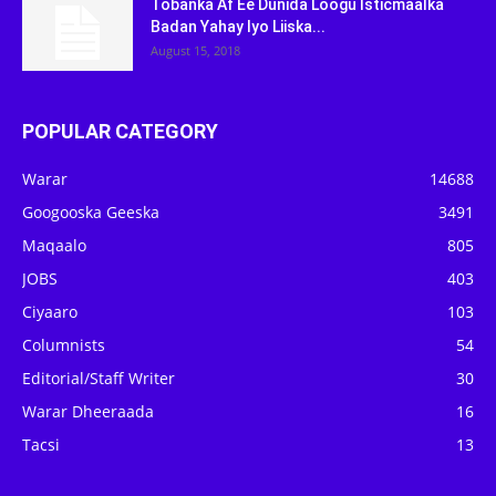
Tobanka Af Ee Dunida Loogu Isticmaalka
Badan Yahay Iyo Liiska...
August 15, 2018
POPULAR CATEGORY
Warar
14688
Googooska Geeska
3491
Maqaalo
805
JOBS
403
Ciyaaro
103
Columnists
54
Editorial/Staff Writer
30
Warar Dheeraada
16
Tacsi
13