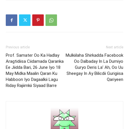
Previous article
Next article
Prof. Samater Oo Ka Hadlay
Mulkiilaha Shirkadda Facebook
Aragtidiisa Ciidamada Qaranka
Oo Dalbaday In La Dumiyo
Ee Jiidda Bari, 26 June Iyo 18
Guryo Deris La’ Ah, Oo Uu
May Midka Maalin Qaran Ku
Sheegay In Ay Bilicdii Gurigiisa
Habboon Iyo Dagaalkii Lagu
Qariyeen
Riday Rajiimkii Siyaad Barre