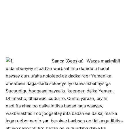
Sanca (Geeska)- Waxaa maalmihii
u dambeeyey si aad ah warbaahinta dunidu u hadal
haysay duruufaha nololeed ee dadka reer Yemen ka
dheefeen dagaallada sokeeye iyo kuwa isbahaysiga
Sucuudigu hoggaaminayaa ku keeneen dalka Yemen.
Dhimasho, dhaawac, cudurro, Cunto yaraan, biyihii
nadiifta ahaa oo dalka intiisa badan laga waayey,
waxbarashadii oo joogsatay inta badan ee dalka, marka
laga reebo meelo yar, barokac baahsan oo dalka gudihiisa
ah iyo qaxoonti tiro badan oo xuduudaha dalka ka