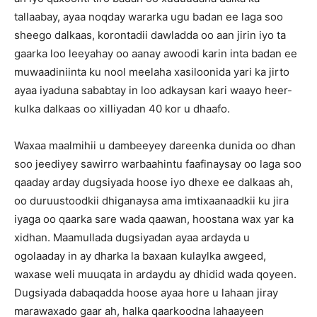
tallaabay, ayaa noqday wararka ugu badan ee laga soo
sheego dalkaas, korontadii dawladda oo aan jirin iyo ta
gaarka loo leeyahay oo aanay awoodi karin inta badan ee
muwaadiniinta ku nool meelaha xasiloonida yari ka jirto
ayaa iyaduna sababtay in loo adkaysan kari waayo heer-
kulka dalkaas oo xilliyadan 40 kor u dhaafo.
Waxaa maalmihii u dambeeyey dareenka dunida oo dhan
soo jeediyey sawirro warbaahintu faafinaysay oo laga soo
qaaday arday dugsiyada hoose iyo dhexe ee dalkaas ah,
oo duruustoodkii dhiganaysa ama imtixaanaadkii ku jira
iyaga oo qaarka sare wada qaawan, hoostana wax yar ka
xidhan. Maamullada dugsiyadan ayaa ardayda u
ogolaaday in ay dharka la baxaan kulaylka awgeed,
waxase weli muuqata in ardaydu ay dhidid wada qoyeen.
Dugsiyada dabaqadda hoose ayaa hore u lahaan jiray
marawaxado gaar ah, halka qaarkoodna lahaayeen