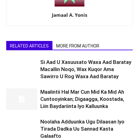
Jamaal A. Yonis
RELATED ARTICLES
MORE FROM AUTHOR
Si Aad U Xasuusato Waxa Aad Baratay
Macallin Noqo, Wax Kuqor Ama
Sawirro U Rog Waxa Aad Baratay
Maalintii Hal Mar Cun Mid Ka Mid Ah
Cuntooyinkan; Digaagga, Koostada,
Liin Baydariinta Iyo Kalluunka
Noolaha Adduunka Ugu Dilaasan Iyo
Tirada Dadka Uu Sannad Kasta
Galaafto