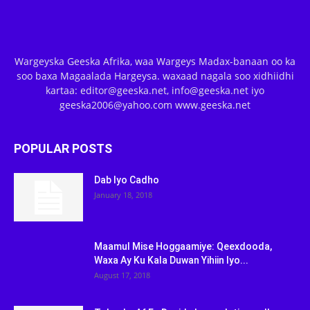
Wargeyska Geeska Afrika, waa Wargeys Madax-banaan oo ka
soo baxa Magaalada Hargeysa. waxaad nagala soo xidhiidhi
kartaa: editor@geeska.net, info@geeska.net iyo
geeska2006@yahoo.com www.geeska.net
POPULAR POSTS
Dab Iyo Cadho
January 18, 2018
Maamul Mise Hoggaamiye: Qeexdooda,
Waxa Ay Ku Kala Duwan Yihiin Iyo...
August 17, 2018