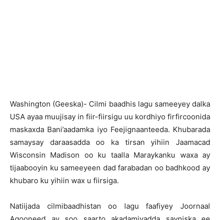
Washington (Geeska)- Cilmi baadhis lagu sameeyey dalka
USA ayaa muujisay in fiir-fiirsigu uu kordhiyo firfircoonida
maskaxda Bani’aadamka iyo Feejignaanteeda. Khubarada
samaysay daraasadda oo ka tirsan yihiin Jaamacad
Wisconsin Madison oo ku taalla Maraykanku waxa ay
tijaabooyin ku sameeyeen dad farabadan oo badhkood ay
khubaro ku yihiin wax u fiirsiga.
Natiijada cilmibaadhistan oo lagu faafiyey Joornaal
Aqooneed ay soo saarto akadamiyadda sayniska ee