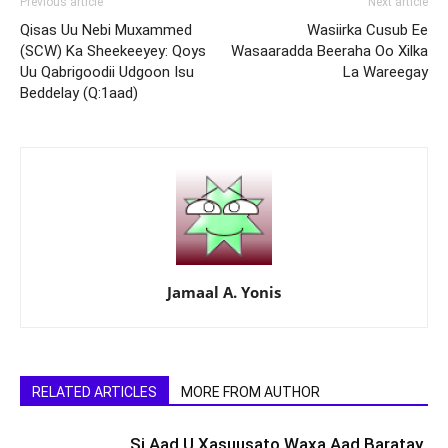
Previous article
Next article
Qisas Uu Nebi Muxammed
Wasiirka Cusub Ee
(SCW) Ka Sheekeeyey: Qoys
Wasaaradda Beeraha Oo Xilka
Uu Qabrigoodii Udgoon Isu
La Wareegay
Beddelay (Q:1aad)
Jamaal A. Yonis
RELATED ARTICLES
MORE FROM AUTHOR
Si Aad U Xasuusato Waxa Aad Baratay