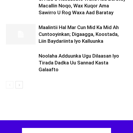
Macallin Noqo, Wax Kuqor Ama
Sawirro U Rog Waxa Aad Baratay
Maalintii Hal Mar Cun Mid Ka Mid Ah
Cuntooyinkan; Digaagga, Koostada,
Liin Baydariinta Iyo Kalluunka
Noolaha Adduunka Ugu Dilaasan Iyo
Tirada Dadka Uu Sannad Kasta
Galaafto