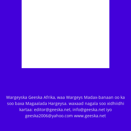
Wargeyska Geeska Afrika, waa Wargeys Madax-banaan oo ka
soo baxa Magaalada Hargeysa. waxaad nagala soo xidhiidhi
kartaa: editor@geeska.net, info@geeska.net iyo
geeska2006@yahoo.com www.geeska.net