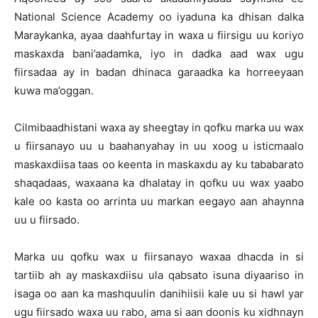
National Science Academy oo iyaduna ka dhisan dalka
Maraykanka, ayaa daahfurtay in waxa u fiirsigu uu koriyo
maskaxda bani’aadamka, iyo in dadka aad wax ugu
fiirsadaa ay in badan dhinaca garaadka ka horreeyaan
kuwa ma’oggan.
Cilmibaadhistani waxa ay sheegtay in qofku marka uu wax
u fiirsanayo uu u baahanyahay in uu xoog u isticmaalo
maskaxdiisa taas oo keenta in maskaxdu ay ku tababarato
shaqadaas, waxaana ka dhalatay in qofku uu wax yaabo
kale oo kasta oo arrinta uu markan eegayo aan ahaynna
uu u fiirsado.
Marka uu qofku wax u fiirsanayo waxaa dhacda in si
tartiib ah ay maskaxdiisu ula qabsato isuna diyaariso in
isaga oo aan ka mashquulin danihiisii kale uu si hawl yar
ugu fiirsado waxa uu rabo, ama si aan doonis ku xidhnayn