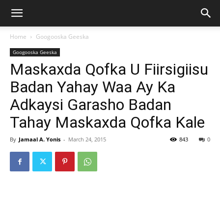
Home
Googooska Geeska
Googooska Geeska
Maskaxda Qofka U Fiirsigiisu
Badan Yahay Waa Ay Ka
Adkaysi Garasho Badan
Tahay Maskaxda Qofka Kale
By
Jamaal A. Yonis
-
March 24, 2015
843
0