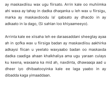
ay maskaxdiisu wax ugu fiirsato. Arrin kale oo muhiimka
ahi waxa ay tahay in dadka dhaqanka u leh wax u fiirsigu,
marka ay maskaxdoodu la’ qabsato ay dhacdo in ay
adkaato in la dago, (Si sahlan loo khiyaameeyo).
Arrinta kale ee xiisaha leh ee daraasaddani sheegtay ayaa
ah in qofka wax u fiirsiga badan ay maskaxdiisu aakhirka
adkaysi fiican u yeelato waxyaabo badan oo maskaxda
dadka caadiga ahaan khalkhaliya ama ugu yaraan culays
ku keena, waxaana ka mid ah, naxdinta, dhawaaqa aad u
dheer iyo dhibaatooyinka kale ee laga yaabo in ay
dibadda kaga yimaaddaan.