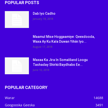
POPULAR POSTS
Dab Iyo Cadho
January 18, 2018
Maamul Mise Hoggaamiye: Qeexdooda,
Waxa Ay Ku Kala Duwan Yihiin Iyo...
August 17, 2018
Maxaa Ka Jira In Somaliland Loogu
Tashaday Shirkii Baydhabo Ee...
June 10, 2018
POPULAR CATEGORY
Warar
14688
Googooska Geeska
3491