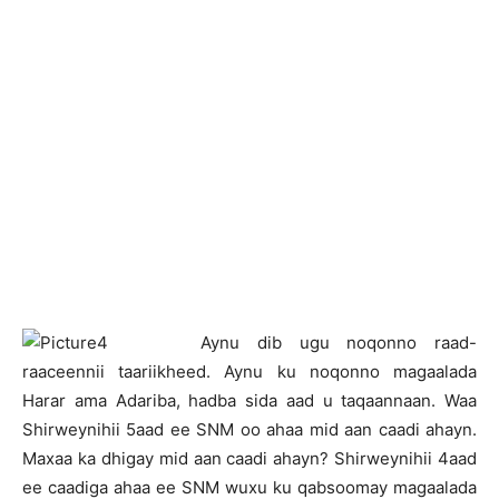
A
ynu dib ugu noqonno raad-
raaceennii taariikheed. Aynu ku noqonno magaalada
Harar ama Adariba, hadba sida aad u taqaannaan. Waa
Shirweynihii 5aad ee SNM oo ahaa mid aan caadi ahayn.
Maxaa ka dhigay mid aan caadi ahayn? Shirweynihii 4aad
ee caadiga ahaa ee SNM wuxu ku qabsoomay magaalada