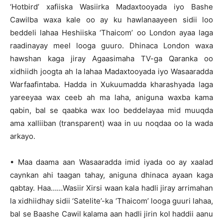
‘Hotbird’ xafiiska Wasiirka Madaxtooyada iyo Bashe
Cawilba waxa kale oo ay ku hawlanaayeen sidii loo
beddeli lahaa Heshiiska ‘Thaicom’ oo London ayaa laga
raadinayay meel looga guuro. Dhinaca London waxa
hawshan kaga jiray Agaasimaha TV-ga Qaranka oo
xidhiidh joogta ah la lahaa Madaxtooyada iyo Wasaaradda
Warfaafintaba. Hadda in Xukuumadda kharashyada laga
yareeyaa wax ceeb ah ma laha, aniguna waxba kama
qabin, bal se qaabka wax loo beddelayaa mid muuqda
ama xalliiban (transparent) waa in uu noqdaa oo la wada
arkayo.
• Maa daama aan Wasaaradda imid iyada oo ay xaalad
caynkan ahi taagan tahay, aniguna dhinaca ayaan kaga
qabtay. Haa……Wasiir Xirsi waan kala hadli jiray arrimahan
la xidhiidhay sidii ‘Satelite’-ka ‘Thaicom’ looga guuri lahaa,
bal se Baashe Cawil kalama aan hadli jirin kol haddii aanu