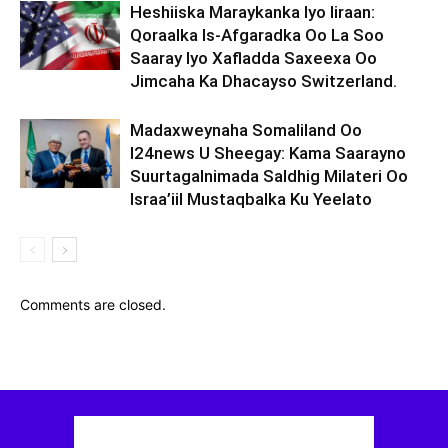
Heshiiska Maraykanka Iyo Iiraan:
Qoraalka Is-Afgaradka Oo La Soo
Saaray Iyo Xafladda Saxeexa Oo
Jimcaha Ka Dhacayso Switzerland.
Madaxweynaha Somaliland Oo
I24news U Sheegay: Kama Saarayno
Suurtagalnimada Saldhig Milateri Oo
Israa’iil Mustaqbalka Ku Yeelato
Comments are closed.