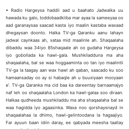
• Radio Hargeysa haddii aad u baahato Jadwalka uu
hawada ku galo, toddobaadkiiba mar ayaa la sameeyaa oo
aad garanaysaa saacad kasta iyo maalin kastaba waxaad
dhegaysan doonto. Halka TV-ga Qaranku aanu lahayn
jadwal caynkaas ah, xataa mid maalinle ah. Shaqaalaha
dibaddu waa 34iyo 85shaqaale ah oo gudaha Hargeysa
iyo gobollada ka hawl-gala. Mushkiladduna ma aha
shaqaalaha, bal se waa hoggaaminta oo tan iyo maalintii
TV-ga la taagay aan wax hawl ah qaban, saacado ku soo
hamaansaday oo ay si habaqle ah u buuxiyaan mooyaan
e’. TV-ga Qaranka ma cid baa ka dareentay barnaamajyo
naf leh oo shaqaalaha London ka hawl-galaa soo diraan.
Halkaa qudheeda mushkiladdu ma aha shaqaalaha bal se
waa hagidda iyo agaasinka. Waxa noo qorshaysnayd in
shaqaalahaa la dhimo, hawl-gelintoodana la hagaajiyo.
Far ayuun baan idiin daray, ee qabyada meesha taallay