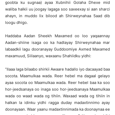
goobta ku sugnaa) ayaa Xubnihii Golaha Dhexe mid
waliba halkii uu joogay lagaga soo saxeexay si aan sharci
ahayn, in muddo lix bilood ah Shirweynahaa 5aad dib
loogu dhigo.
Haddaba Aadan Sheekh Maxamed oo loo yaqaannay
Aadan-shiine isaga oo ka hadlayay Shirweynahaa mar
labaadkii lagu dooranayay Guddoomiye Axmed Maxamed
maxamuud, Siilaanyo, waxaanu Shahiidku yidhi:
”Ilaaa laga bilaabo shirkii Awaare hadallo iyo dacaayad baa
socota. Maamulkaa wada. Reer hebel ma dagaal gelayo
ayaa socota oo Maamulkaa wada. Reer hebel baa ka soo
hor-jeedsanaya oo inaga soo hor-jeedsanaya Maamulkaa
wada oo waad wada og tihiin. Waxaad wada og tihiin in
halkan la idinku yidhi ragga duday madaxtinnimo ayay
doonayaan. Waar yaanu madaxtinnimada ka doonaynaa ee