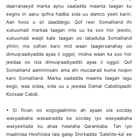
daarranaeyd marka aynu xaaladda maanta taagan ku
eegno in aanu qofna hadba sida uu damco yeeli karin.
Aan hoos u sii daaddego. Qof reer Somaliland ihi
xukuumad markaa taagan inta uu ka soo hor jeesto,
xukuumad waqti kale taagan oo labaduba Somaliland
yihiin; ma odhan karo mid waan taagersanahay oo
dimuqraadiyadda ayaa ii oggol, midna waan ka soo hor
jeedaa oo isla dimuqraadiyaddii ayaa ii oggol. Qof
Somaliland aamminsani ama ahi mucaarad kuma noqon
karo Somaliland. Marka xaaladda maanta taagan lagu
eego, waa sidaa, sida uu u jeedaa Damal Cabdilqaadir
Koosaar Cabdi.
• Si fiican oo xogogaalnimo ah ayaan ula socday
waxyaabaha wasaaradda ka socday iyo waxyaabaha
waxyeellada ku ahaa hawlaha Qarankaba. Tan iyo
maalintaa Heshiiska lala galay Shirkadda ‘Satelite-ka’ ee