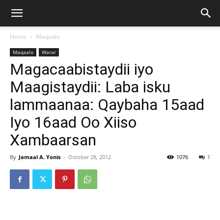
Home
Maqaalo
Maqaalo
Warar
Magacaabistaydii iyo
Maagistaydii: Laba isku
lammaanaa: Qaybaha 15aad
Iyo 16aad Oo Xiiso
Xambaarsan
By
Jamaal A. Yonis
-
October 28, 2012
1076
1