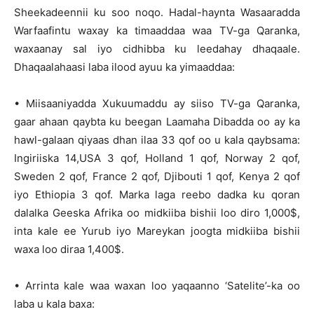
Sheekadeennii ku soo noqo. Hadal-haynta Wasaaradda
Warfaafintu waxay ka timaaddaa waa TV-ga Qaranka,
waxaanay sal iyo cidhibba ku leedahay dhaqaale.
Dhaqaalahaasi laba ilood ayuu ka yimaaddaa:
• Miisaaniyadda Xukuumaddu ay siiso TV-ga Qaranka,
gaar ahaan qaybta ku beegan Laamaha Dibadda oo ay ka
hawl-galaan qiyaas dhan ilaa 33 qof oo u kala qaybsama:
Ingiriiska 14,USA 3 qof, Holland 1 qof, Norway 2 qof,
Sweden 2 qof, France 2 qof, Djibouti 1 qof, Kenya 2 qof
iyo Ethiopia 3 qof. Marka laga reebo dadka ku qoran
dalalka Geeska Afrika oo midkiiba bishii loo diro 1,000$,
inta kale ee Yurub iyo Mareykan joogta midkiiba bishii
waxa loo diraa 1,400$.
• Arrinta kale waa waxan loo yaqaanno ‘Satelite’-ka oo
laba u kala baxa: