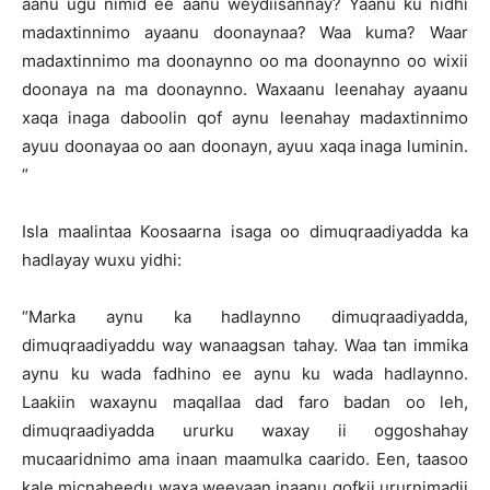
aanu ugu nimid ee aanu weydiisannay? Yaanu ku nidhi
madaxtinnimo ayaanu doonaynaa? Waa kuma? Waar
madaxtinnimo ma doonaynno oo ma doonaynno oo wixii
doonaya na ma doonaynno. Waxaanu leenahay ayaanu
xaqa inaga daboolin qof aynu leenahay madaxtinnimo
ayuu doonayaa oo aan doonayn, ayuu xaqa inaga luminin.
“
Isla maalintaa Koosaarna isaga oo dimuqraadiyadda ka
hadlayay wuxu yidhi:
“Marka aynu ka hadlaynno dimuqraadiyadda,
dimuqraadiyaddu way wanaagsan tahay. Waa tan immika
aynu ku wada fadhino ee aynu ku wada hadlaynno.
Laakiin waxaynu maqallaa dad faro badan oo leh,
dimuqraadiyadda ururku waxay ii oggoshahay
mucaaridnimo ama inaan maamulka caarido. Een, taasoo
kale micnaheedu waxa weeyaan inaanu qofkii ururnimadii