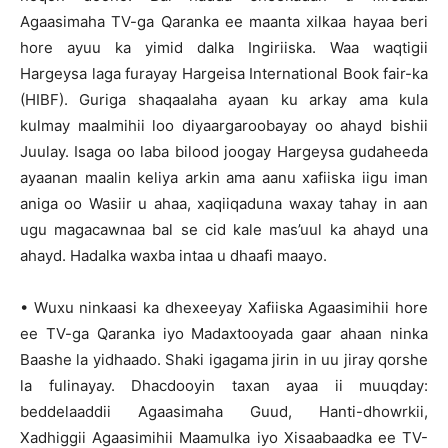
Agaasimaha TV-ga Qaranka ee maanta xilkaa hayaa beri
hore ayuu ka yimid dalka Ingiriiska. Waa waqtigii
Hargeysa laga furayay Hargeisa International Book fair-ka
(HIBF). Guriga shaqaalaha ayaan ku arkay ama kula
kulmay maalmihii loo diyaargaroobayay oo ahayd bishii
Juulay. Isaga oo laba bilood joogay Hargeysa gudaheeda
ayaanan maalin keliya arkin ama aanu xafiiska iigu iman
aniga oo Wasiir u ahaa, xaqiiqaduna waxay tahay in aan
ugu magacawnaa bal se cid kale mas’uul ka ahayd una
ahayd. Hadalka waxba intaa u dhaafi maayo.
• Wuxu ninkaasi ka dhexeeyay Xafiiska Agaasimihii hore
ee TV-ga Qaranka iyo Madaxtooyada gaar ahaan ninka
Baashe la yidhaado. Shaki igagama jirin in uu jiray qorshe
la fulinayay. Dhacdooyin taxan ayaa ii muuqday:
beddelaaddii Agaasimaha Guud, Hanti-dhowrkii,
Xadhiggii Agaasimihii Maamulka iyo Xisaabaadka ee TV-