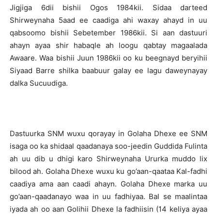
Jigjiga 6dii bishii Ogos 1984kii. Sidaa darteed
Shirweynaha 5aad ee caadiga ahi waxay ahayd in uu
qabsoomo bishii Sebetember 1986kii. Si aan dastuuri
ahayn ayaa shir habaqle ah loogu qabtay magaalada
Awaare. Waa bishii Juun 1986kii oo ku beegnayd beryihii
Siyaad Barre shilka baabuur galay ee lagu daweynayay
dalka Sucuudiga.
Dastuurka SNM wuxu qorayay in Golaha Dhexe ee SNM
isaga oo ka shidaal qaadanaya soo-jeedin Guddida Fulinta
ah uu dib u dhigi karo Shirweynaha Ururka muddo lix
bilood ah. Golaha Dhexe wuxu ku go’aan-qaataa Kal-fadhi
caadiya ama aan caadi ahayn. Golaha Dhexe marka uu
go’aan-qaadanayo waa in uu fadhiyaa. Bal se maalintaa
iyada ah oo aan Golihii Dhexe la fadhiisin (14 keliya ayaa