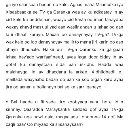
ga iyo saansaan badan oo kale. Agaasimaha Maamulka iyo
Xisaabaadka ee TV-ga Qaranka waa ay ku adkaatay in ay
cid kale ku beddelaan, waayo cid kasta oo iman lahaydba
waxay ahayd mas’uuliyad aan wasiir ahaan u lahaa oo aan
la ii dhaafi karayn. Maxaa loo danaynayay TV-ga? TV-ga
wax kale oo loo danaynayay ma jirto mana jiri karin oo aan
ahayn dhaqaale. Halkii uu TV-ga Qaranku ka gargaari
lahaa hay’ado warfaafineed, ayaa laga door-biday in ay
qofaf ku danaystaan sida aan is-idhi. Hadda waa
malahayga, in ay dhacdana la arkee. Xidhiidhadii e-
maillada waxyaabo badan oo aan ka soo xigan karo ayaa
jira oo aanan u hollanayn bal se ka sarriiganayo.
• Bal hadda u fiirsada tiro-koobyada aanu hore idiin
siinnay. Qaaradda Maraykanka saddex qof ayaa TV-ga
Qaranka uga hawl-gala, magaalada Londonna 14 qof. Ma
caqli baa? Oo miyaad ka siisanaysaan?