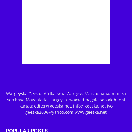
Wargeyska Geeska Afrika, waa Wargeys Madax-banaan oo ka
soo baxa Magaalada Hargeysa. waxaad nagala soo xidhiidhi
kartaa: editor@geeska.net, info@geeska.net iyo
geeska2006@yahoo.com www.geeska.net
POPULAR POSTS