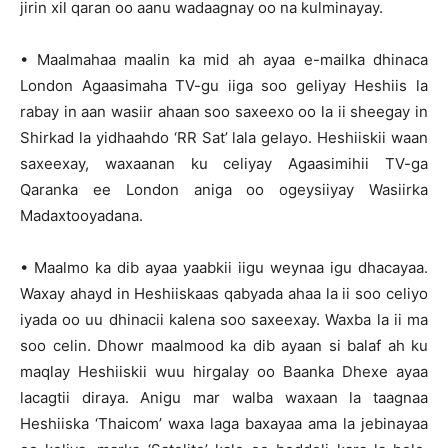
jirin xil qaran oo aanu wadaagnay oo na kulminayay.
• Maalmahaa maalin ka mid ah ayaa e-mailka dhinaca
London Agaasimaha TV-gu iiga soo geliyay Heshiis la
rabay in aan wasiir ahaan soo saxeexo oo la ii sheegay in
Shirkad la yidhaahdo ‘RR Sat’ lala gelayo. Heshiiskii waan
saxeexay, waxaanan ku celiyay Agaasimihii TV-ga
Qaranka ee London aniga oo ogeysiiyay Wasiirka
Madaxtooyadana.
• Maalmo ka dib ayaa yaabkii iigu weynaa igu dhacayaa.
Waxay ahayd in Heshiiskaas qabyada ahaa la ii soo celiyo
iyada oo uu dhinacii kalena soo saxeexay. Waxba la ii ma
soo celin. Dhowr maalmood ka dib ayaan si balaf ah ku
maqlay Heshiiskii wuu hirgalay oo Baanka Dhexe ayaa
lacagtii diraya. Anigu mar walba waxaan la taagnaa
Heshiiska ‘Thaicom’ waxa laga baxayaa ama la jebinayaa