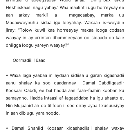
Heshiiskaasi nagu yahay.” Waa maalintii ugu horreysay ee
aan arkay markii la I magacaabay, marka uu
Madaxweynuhu sidaa igu leeyahay. Waxaan is-weydiin
jiray: “Tolow kuwii kaa horreeyay maxaa looga codsan
waayay in ay arrintan dhammeeyaan oo sidaada oo kale
dhiigga loogu yareyn waayay?”
Qormadii: 16aad
• Waxa laga yaabaa in aydaan sidiisa u garan xigashadii
aanu shalay ka soo qaadannay Damal Cabdilqaadir
Koosaar Cabdi, ee bal hadda aan faah-faahin kooban ku
samaynno. Hadda intaasi af-lagaaddaba ha igu ahaato e’.
Nin Mujaahid ah oo tilifoon ii soo diray ayaa I xusuusiyay
in aan dib ugu yara noqdo.
• Damal Shahiid Koosaar xigashadiisii shalay waxay