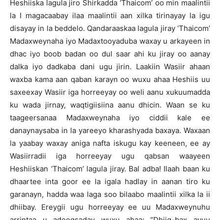
Heshiiska lagula jiro Shirkadda ‘Thaicom’ oo min maalintii
la I magacaabay ilaa maalintii aan xilka tirinayay la igu
disayay in la beddelo. Qandaraaskaa lagula jiray ‘Thaicom’
Madaxweynaha iyo Madaxtooyaduba waxay u arkayeen in
dhac iyo boob badan oo dul saar ahi ku jiray oo aanay
dalka iyo dadkaba dani ugu jirin. Laakiin Wasiir ahaan
waxba kama aan qaban karayn oo wuxu ahaa Heshiis uu
saxeexay Wasiir iga horreeyay oo weli aanu xukuumadda
ku wada jirnay, waqtigiisiina aanu dhicin. Waan se ku
taageersanaa Madaxweynaha iyo ciddii kale ee
danaynaysaba in la yareeyo kharashyada baxaya. Waxaan
la yaabay waxay aniga nafta iskugu kay keeneen, ee ay
Wasiirradii iga horreeyay ugu qabsan waayeen
Heshiiskan ‘Thaicom’ lagula jiray. Bal adba! Ilaah baan ku
dhaartee inta goor ee la igala hadlay in aanan tiro ku
garanayn, hadda waa laga soo bilaabo maalintii xilka la ii
dhiibay. Ereygii ugu horreeyay ee uu Madaxweynuhu
arrintaa u adeegsaday wuxu ahaa: “Dhiig-bax ayuu