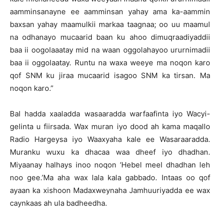
aamminsanayne ee aamminsan yahay ama ka-aammin
baxsan yahay maamulkii markaa taagnaa; oo uu maamul
na odhanayo mucaarid baan ku ahoo dimuqraadiyaddii
baa ii oogolaaatay mid na waan oggolahayoo ururnimadii
baa ii oggolaatay. Runtu na waxa weeye ma noqon karo
qof SNM ku jiraa mucaarid isagoo SNM ka tirsan. Ma
noqon karo.”
Bal hadda xaaladda wasaaradda warfaafinta iyo Wacyi-
gelinta u fiirsada. Wax muran iyo dood ah kama maqallo
Radio Hargeysa iyo Waaxyaha kale ee Wasaraaradda.
Muranku wuxu ka dhacaa waa dheef iyo dhadhan.
Miyaanay halhays inoo noqon ‘Hebel meel dhadhan leh
noo gee.’Ma aha wax lala kala gabbado. Intaas oo qof
ayaan ka xishoon Madaxweynaha Jamhuuriyadda ee wax
caynkaas ah ula badheedha.