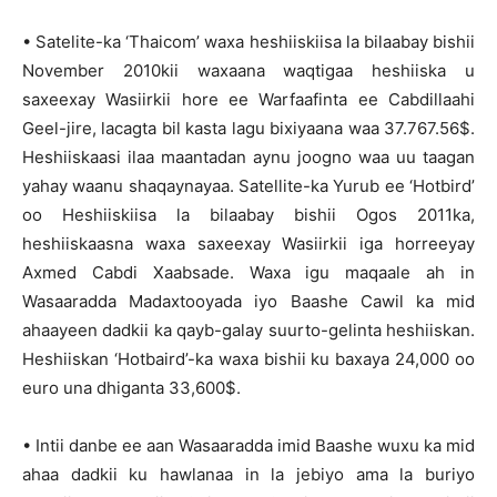
• Satelite-ka ‘Thaicom’ waxa heshiiskiisa la bilaabay bishii
November 2010kii waxaana waqtigaa heshiiska u
saxeexay Wasiirkii hore ee Warfaafinta ee Cabdillaahi
Geel-jire, lacagta bil kasta lagu bixiyaana waa 37.767.56$.
Heshiiskaasi ilaa maantadan aynu joogno waa uu taagan
yahay waanu shaqaynayaa. Satellite-ka Yurub ee ‘Hotbird’
oo Heshiiskiisa la bilaabay bishii Ogos 2011ka,
heshiiskaasna waxa saxeexay Wasiirkii iga horreeyay
Axmed Cabdi Xaabsade. Waxa igu maqaale ah in
Wasaaradda Madaxtooyada iyo Baashe Cawil ka mid
ahaayeen dadkii ka qayb-galay suurto-gelinta heshiiskan.
Heshiiskan ‘Hotbaird’-ka waxa bishii ku baxaya 24,000 oo
euro una dhiganta 33,600$.
• Intii danbe ee aan Wasaaradda imid Baashe wuxu ka mid
ahaa dadkii ku hawlanaa in la jebiyo ama la buriyo