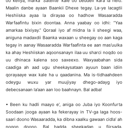
oo keliya, marka ‘Satelite’ kale oo beddeli kara la helo.
Maalin danbe ayaan Baankii Dhexe tegay. La-ye lacagtii
Heshiiska ayaa la dirayaa oo hadhow Wasaaradda
Warfaafintu bixin doontaa. Anna yaabay oo idhi: “Yaa
amarkaa bixiyay.” Qoraal iyo af midna la ii sheegi waa,
aniguna madaxdii Baanka waxaan u sheegay oo aan kaga
tegay in aanay Wasaaradda Warfaafinta ee aan mas’uulka
ka ahay Heshiiskan aqoonsanayn ilaa uu sharci noqdo oo
uu dhinaca kalena soo saxeexo. Waxyaabahan sida
caadiga ah aad ugu sheekaysataan ayuun baan idiin
qorayaaye wax kale ha u qaadanina. Ma is-tidhaahdeen
odeygu wuxu yar muujiyay dhego-adayg iyo
debecsanaan la’aan aan loo baahnayn. Bal adba!
• Been ku hadli maayo e’, aniga oo Juba iyo Koonfurta
Soodaan jooga ayaan ka fekerayay in TV-ga laga hoos-
saari doono Wasaaradda, ka dibna xaalku gawaan cidla’ ah
noqon doono. Bal hadda sheekadan u fiirsada.