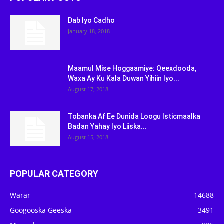
Dab Iyo Cadho
January 18, 2018
Maamul Mise Hoggaamiye: Qeexdooda,
Waxa Ay Ku Kala Duwan Yihiin Iyo...
August 17, 2018
Tobanka Af Ee Dunida Loogu Isticmaalka
Badan Yahay Iyo Liiska...
August 15, 2018
POPULAR CATEGORY
Warar
14688
Googooska Geeska
3491