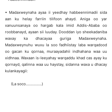
• Madaxweynaha ayaa ii yeedhay habbeennimadii sida
aan ku helay farriin tilifoon ahayd. Aniga oo yar
xanuunsanaya oo hargab kala imid Addis-Ababa oo
roobbanayd, ayaan sii luuday. Dooddan iyo sheekadaniba
waxay ka dhacayaa guriga Madaxweynaha.
Madaxweynuhu wuxu la soo fadhiistay laba warqadood
oo gacan ku qornaa, muraayadahii indhahana waa uu
xidhnaa. Waxaan is-leeyahay warqaddu khad cas ayay ku
qornayd, qalinna waa uu haystay, sidanna waxa u dhacay
kulankayagii:
(La soco…………….)