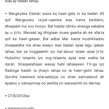
waa ay badan tahay.
• Wargeyska Dawan waxa ka hawl-gala in ka badan 45
qof. Wargeysku ra’yal-caamka wax kama beddelo,
dhaqaale ma soo hooyo. Bal hadda idinku sheega sababta
ay u jirto. Waxaad ag dhigtaan kuwa gaarka ah ee afarta
qof ka hawl-galaan. Bal adba! Mar kasta mushkiladdu
shaqaalaha ma ahaa waayo wax badan ayaa lagu qaban
lahaa, bal se hoggaamin iyo hal-abuur la’aan ayaa jirta.
Hubsiino la’aanta iyo xog-la’aanta ayaa wax walba ka
daran. Shaqaalahaasi waxay habi lahaayeen TV-ga iyo
Radioga haddii la jihayn lahaa oo la hawl-gelin lahaa.
Qorshe hawleed istaraatejiya oo shan sannadood ah
ayaanu u samaynnay oo weliba xil-wareejintii ku darnay.
• 27/8/2012ka:
• Habeennimadii: