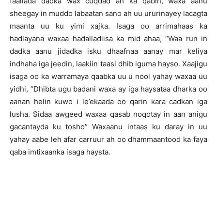
faallada dadka wax cuqdad ah ka qabin, waxa aanu
sheegay in muddo labaatan sano ah uu ururinayey lacagta
maanta uu ku yimi xajka. Isaga oo arrimahaas ka
hadlayana waxaa hadalladiisa ka mid ahaa, “Waa run in
dadka aanu jidadka isku dhaafnaa aanay mar keliya
indhaha iga jeedin, laakiin taasi dhib iguma hayso. Xaajigu
isaga oo ka warramaya qaabka uu u nool yahay waxaa uu
yidhi, “Dhibta ugu badani waxa ay iga haysataa dharka oo
aanan helin kuwo i le’ekaada oo qarin kara cadkan iga
lusha. Sidaa awgeed waxaa qasab noqotay in aan anigu
gacantayda ku tosho” Waxaanu intaas ku daray in uu
yahay aabe leh afar carruur ah oo dhammaantood ka faya
qaba imtixaanka isaga haysta.