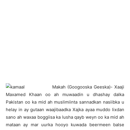
M
akah (Googooska Geeska)- Xaaji
Maxamed Khaan oo ah muwaadin u dhashay dalka
Pakistan oo ka mid ah muslimiinta sannadkan nasiibka u
helay in ay gutaan waajibaadka Xajka ayaa muddo lixdan
sano ah waxaa boggiisa ka lusha qayb weyn oo ka mid ah
mataan ay mar uurka hooyo kuwada beermeen balse