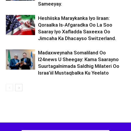
Sameeyay.
Heshiiska Maraykanka Iyo Iiraan:
Qoraalka Is-Afgaradka Oo La Soo
Saaray Iyo Xafladda Saxeexa Oo
Jimcaha Ka Dhacayso Switzerland.
Madaxweynaha Somaliland Oo
I24news U Sheegay: Kama Saarayno
Suurtagalnimada Saldhig Milateri Oo
Israa’iil Mustaqbalka Ku Yeelato