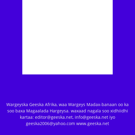
Wargeyska Geeska Afrika, waa Wargeys Madax-banaan oo ka
soo baxa Magaalada Hargeysa. waxaad nagala soo xidhiidhi
kartaa: editor@geeska.net, info@geeska.net iyo
geeska2006@yahoo.com www.geeska.net