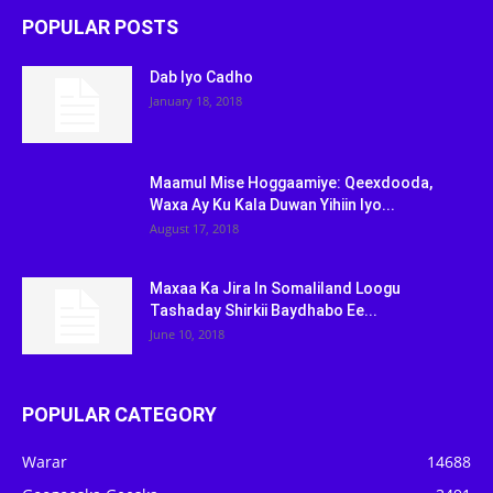
POPULAR POSTS
Dab Iyo Cadho
January 18, 2018
Maamul Mise Hoggaamiye: Qeexdooda,
Waxa Ay Ku Kala Duwan Yihiin Iyo...
August 17, 2018
Maxaa Ka Jira In Somaliland Loogu
Tashaday Shirkii Baydhabo Ee...
June 10, 2018
POPULAR CATEGORY
Warar
14688