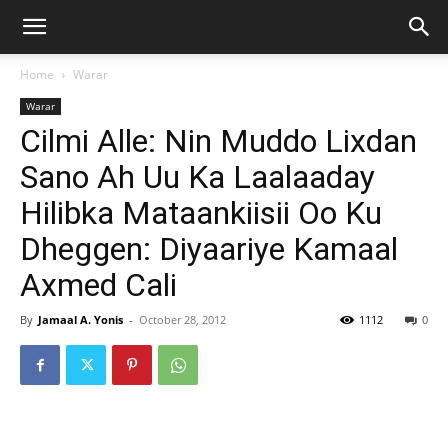
Home
Warar
Warar
Cilmi Alle: Nin Muddo Lixdan
Sano Ah Uu Ka Laalaaday
Hilibka Mataankiisii Oo Ku
Dheggen: Diyaariye Kamaal
Axmed Cali
By
Jamaal A. Yonis
-
October 28, 2012
1112
0