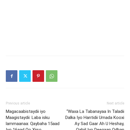
Previous article
Next article
Magacaabistaydii iyo
“Waxa La Tabanayaa In Taladii
Maagistaydii: Laba isku
Dalka Iyo Hantidii Umada Kooxi
lammaanaa: Qaybaha 15aad
Ay Sad Gaar Ah U Heshay,
Iyo 16aad Oo Xiiso
Qabiil Iyo Deegaan Odhan