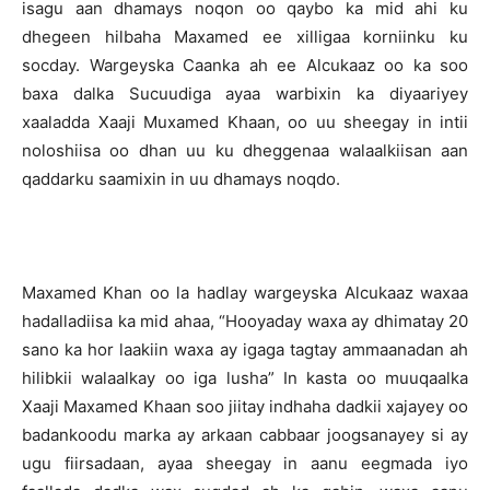
isagu aan dhamays noqon oo qaybo ka mid ahi ku
dhegeen hilbaha Maxamed ee xilligaa korniinku ku
socday. Wargeyska Caanka ah ee Alcukaaz oo ka soo
baxa dalka Sucuudiga ayaa warbixin ka diyaariyey
xaaladda Xaaji Muxamed Khaan, oo uu sheegay in intii
noloshiisa oo dhan uu ku dheggenaa walaalkiisan aan
qaddarku saamixin in uu dhamays noqdo.
Maxamed Khan oo la hadlay wargeyska Alcukaaz waxaa
hadalladiisa ka mid ahaa, “Hooyaday waxa ay dhimatay 20
sano ka hor laakiin waxa ay igaga tagtay ammaanadan ah
hilibkii walaalkay oo iga lusha” In kasta oo muuqaalka
Xaaji Maxamed Khaan soo jiitay indhaha dadkii xajayey oo
badankoodu marka ay arkaan cabbaar joogsanayey si ay
ugu fiirsadaan, ayaa sheegay in aanu eegmada iyo