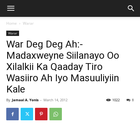
Home
Warar
Warar
War Deg Deg Ah:-
Madaxweyne Siilanayo Oo
Xilalkii Ka Qaaday Tiro
Wasiiro Ah Iyo Masuuliyiin
Kale
By
Jamaal A. Yonis
-
March 14, 2012
1022
8