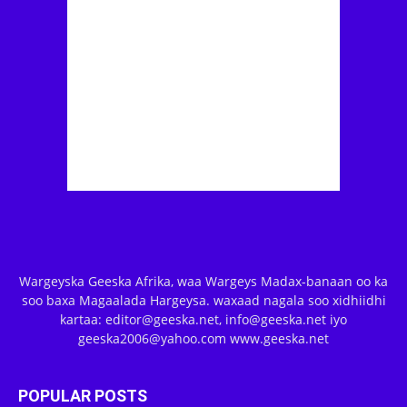
Wargeyska Geeska Afrika, waa Wargeys Madax-banaan oo ka
soo baxa Magaalada Hargeysa. waxaad nagala soo xidhiidhi
kartaa: editor@geeska.net, info@geeska.net iyo
geeska2006@yahoo.com www.geeska.net
POPULAR POSTS