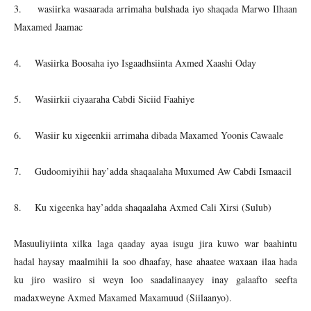
3. wasiirka wasaarada arrimaha bulshada iyo shaqada Marwo Ilhaan
Maxamed Jaamac
4. Wasiirka Boosaha iyo Isgaadhsiinta Axmed Xaashi Oday
5. Wasiirkii ciyaaraha Cabdi Siciid Faahiye
6. Wasiir ku xigeenkii arrimaha dibada Maxamed Yoonis Cawaale
7. Gudoomiyihii hay’adda shaqaalaha Muxumed Aw Cabdi Ismaacil
8. Ku xigeenka hay’adda shaqaalaha Axmed Cali Xirsi (Sulub)
Masuuliyiinta xilka laga qaaday ayaa isugu jira kuwo war baahintu
hadal haysay maalmihii la soo dhaafay, hase ahaatee waxaan ilaa hada
ku jiro wasiiro si weyn loo saadalinaayey inay galaafto seefta
madaxweyne Axmed Maxamed Maxamuud (Siilaanyo).