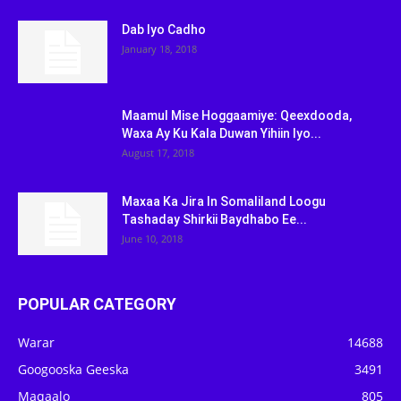
Dab Iyo Cadho
January 18, 2018
Maamul Mise Hoggaamiye: Qeexdooda,
Waxa Ay Ku Kala Duwan Yihiin Iyo...
August 17, 2018
Maxaa Ka Jira In Somaliland Loogu
Tashaday Shirkii Baydhabo Ee...
June 10, 2018
POPULAR CATEGORY
Warar
14688
Googooska Geeska
3491
Maqaalo
805