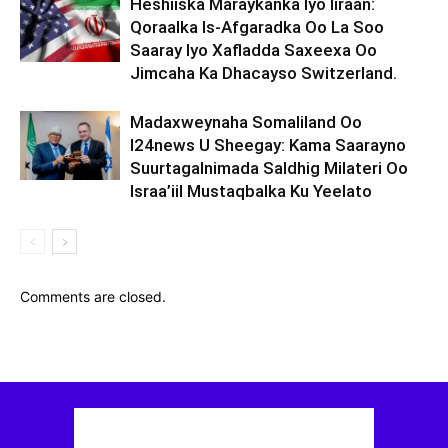
Heshiiska Maraykanka Iyo Iiraan:
Qoraalka Is-Afgaradka Oo La Soo
Saaray Iyo Xafladda Saxeexa Oo
Jimcaha Ka Dhacayso Switzerland.
Madaxweynaha Somaliland Oo
I24news U Sheegay: Kama Saarayno
Suurtagalnimada Saldhig Milateri Oo
Israa’iil Mustaqbalka Ku Yeelato
Comments are closed.