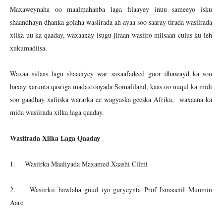
Maxaweynaha oo maalmahanba laga filaayey inuu sameeyo isku
shaandhayn dhanka golaha wasiirada ah ayaa soo saaray tirada wasiirada
xilka uu ka qaaday, waxaanay isugu jiraan wasiiro miisaan culus ku leh
xukumadiisa.
Waxaa sidaas lagu shaaciyey war saxaafadeed goor dhawayd ka soo
baxay xarunta qasriga madaxtooyada Somaliland, kaas oo nuqul ka midi
soo gaadhay xafiiska wararka ee wagyaska geeska Afrika, waxaana ka
mida wasiirada xilka laga qaaday.
Wasiirada Xilka Laga Qaaday
1. Wasiirka Maaliyada Maxamed Xaashi Cilmi
2. Wasiirkii hawlaha guud iyo guryeynta Prof Ismaaciil Muumin
Aare