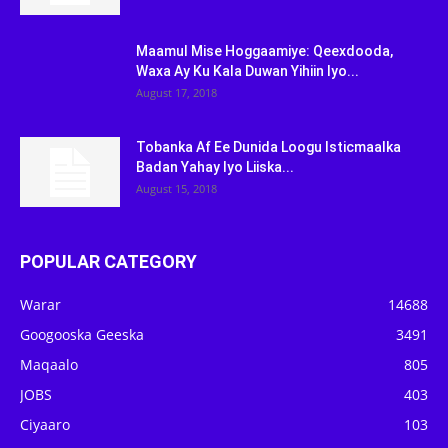
Maamul Mise Hoggaamiye: Qeexdooda,
Waxa Ay Ku Kala Duwan Yihiin Iyo...
August 17, 2018
Tobanka Af Ee Dunida Loogu Isticmaalka
Badan Yahay Iyo Liiska...
August 15, 2018
POPULAR CATEGORY
Warar
14688
Googooska Geeska
3491
Maqaalo
805
JOBS
403
Ciyaaro
103