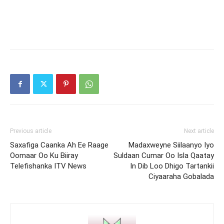
Previous article
Next article
Saxafiga Caanka Ah Ee Raage
Madaxweyne Siilaanyo Iyo
Oomaar Oo Ku Biiray
Suldaan Cumar Oo Isla Qaatay
Telefishanka ITV News
In Dib Loo Dhigo Tartankii
Ciyaaraha Gobalada