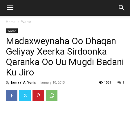
Home
Warar
Warar
Madaxweynaha Oo Dhaqan
Geliyay Xeerka Sirdoonka
Qaranka Oo Uu Mugdi Badani
Ku Jiro
By
Jamaal A. Yonis
-
January 10, 2013
1559
1