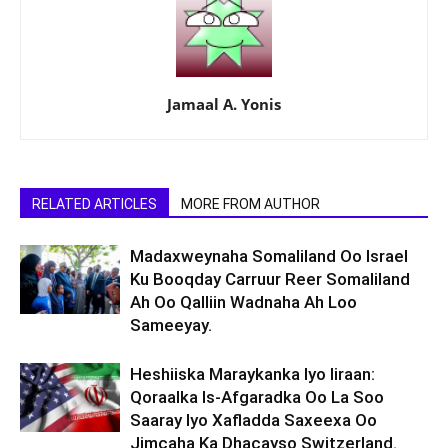
Jamaal A. Yonis
RELATED ARTICLES
MORE FROM AUTHOR
Madaxweynaha Somaliland Oo Israel
Ku Booqday Carruur Reer Somaliland
Ah Oo Qalliin Wadnaha Ah Loo
Sameeyay.
Heshiiska Maraykanka Iyo Iiraan:
Qoraalka Is-Afgaradka Oo La Soo
Saaray Iyo Xafladda Saxeexa Oo
Jimcaha Ka Dhacayso Switzerland.