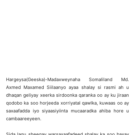
H
argeysa(Geeska)-Madaxweynaha Somaliland Md.
Axmed Maxamed Siilaanyo ayaa shalay si rasmi ah u
dhaqan geliyay xeerka sirdoonka qaranka oo ay ku jiraan
qodobo ka soo horjeeda xorriyatal qawlka, kuwaas oo ay
saxaafadda iyo siyaasiyiinta mucaaradka ahiba hore u
cambaareeyeen.
Sida lagu sheegay warsaxaafadeed shalay ka soo baxay