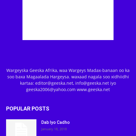
Wargeyska Geeska Afrika, waa Wargeys Madax-banaan oo ka
soo baxa Magaalada Hargeysa. waxaad nagala soo xidhiidhi
kartaa: editor@geeska.net, info@geeska.net iyo
geeska2006@yahoo.com www.geeska.net
POPULAR POSTS
Dab Iyo Cadho
January 18, 2018