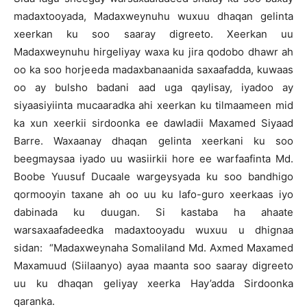
madaxtooyada, Madaxweynuhu wuxuu dhaqan gelinta
xeerkan ku soo saaray digreeto. Xeerkan uu
Madaxweynuhu hirgeliyay waxa ku jira qodobo dhawr ah
oo ka soo horjeeda madaxbanaanida saxaafadda, kuwaas
oo ay bulsho badani aad uga qaylisay, iyadoo ay
siyaasiyiinta mucaaradka ahi xeerkan ku tilmaameen mid
ka xun xeerkii sirdoonka ee dawladii Maxamed Siyaad
Barre. Waxaanay dhaqan gelinta xeerkani ku soo
beegmaysaa iyado uu wasiirkii hore ee warfaafinta Md.
Boobe Yuusuf Ducaale wargeysyada ku soo bandhigo
qormooyin taxane ah oo uu ku lafo-guro xeerkaas iyo
dabinada ku duugan. Si kastaba ha ahaate
warsaxaafadeedka madaxtooyadu wuxuu u dhignaa
sidan: “Madaxweynaha Somaliland Md. Axmed Maxamed
Maxamuud (Siilaanyo) ayaa maanta soo saaray digreeto
uu ku dhaqan geliyay xeerka Hay’adda Sirdoonka
qaranka.