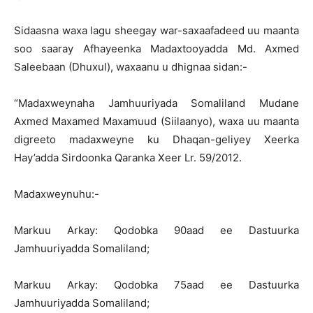
Sidaasna waxa lagu sheegay war-saxaafadeed uu maanta
soo saaray Afhayeenka Madaxtooyadda Md. Axmed
Saleebaan (Dhuxul), waxaanu u dhignaa sidan:-
“Madaxweynaha Jamhuuriyada Somaliland Mudane
Axmed Maxamed Maxamuud (Siilaanyo), waxa uu maanta
digreeto madaxweyne ku Dhaqan-geliyey Xeerka
Hay’adda Sirdoonka Qaranka Xeer Lr. 59/2012.
Madaxweynuhu:-
Markuu Arkay: Qodobka 90aad ee Dastuurka
Jamhuuriyadda Somaliland;
Markuu Arkay: Qodobka 75aad ee Dastuurka
Jamhuuriyadda Somaliland;