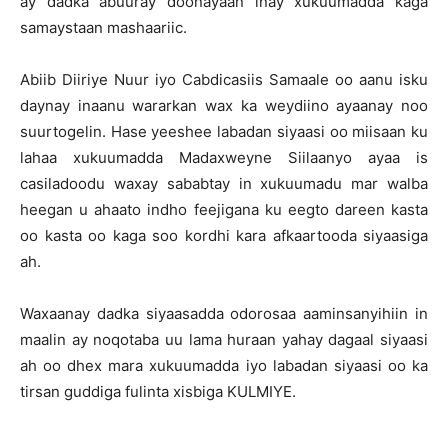
ay dadka abuuray doonayaan inay xukuumadda kaga
samaystaan mashaariic.
Abiib Diiriye Nuur iyo Cabdicasiis Samaale oo aanu isku
daynay inaanu wararkan wax ka weydiino ayaanay noo
suurtogelin. Hase yeeshee labadan siyaasi oo miisaan ku
lahaa xukuumadda Madaxweyne Siilaanyo ayaa is
casiladoodu waxay sababtay in xukuumadu mar walba
heegan u ahaato indho feejigana ku eegto dareen kasta
oo kasta oo kaga soo kordhi kara afkaartooda siyaasiga
ah.
Waxaanay dadka siyaasadda odorosaa aaminsanyihiin in
maalin ay noqotaba uu lama huraan yahay dagaal siyaasi
ah oo dhex mara xukuumadda iyo labadan siyaasi oo ka
tirsan guddiga fulinta xisbiga KULMIYE.