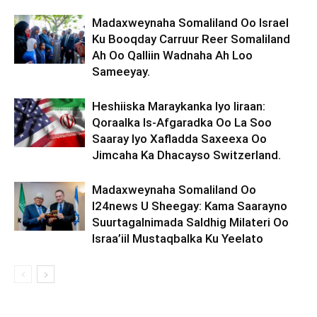
Madaxweynaha Somaliland Oo Israel
Ku Booqday Carruur Reer Somaliland
Ah Oo Qalliin Wadnaha Ah Loo
Sameeyay.
Heshiiska Maraykanka Iyo Iiraan:
Qoraalka Is-Afgaradka Oo La Soo
Saaray Iyo Xafladda Saxeexa Oo
Jimcaha Ka Dhacayso Switzerland.
Madaxweynaha Somaliland Oo
I24news U Sheegay: Kama Saarayno
Suurtagalnimada Saldhig Milateri Oo
Israa’iil Mustaqbalka Ku Yeelato