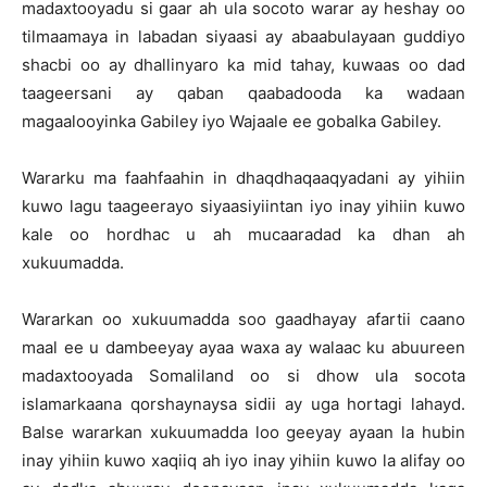
madaxtooyadu si gaar ah ula socoto warar ay heshay oo
tilmaamaya in labadan siyaasi ay abaabulayaan guddiyo
shacbi oo ay dhallinyaro ka mid tahay, kuwaas oo dad
taageersani ay qaban qaabadooda ka wadaan
magaalooyinka Gabiley iyo Wajaale ee gobalka Gabiley.
Wararku ma faahfaahin in dhaqdhaqaaqyadani ay yihiin
kuwo lagu taageerayo siyaasiyiintan iyo inay yihiin kuwo
kale oo hordhac u ah mucaaradad ka dhan ah
xukuumadda.
Wararkan oo xukuumadda soo gaadhayay afartii caano
maal ee u dambeeyay ayaa waxa ay walaac ku abuureen
madaxtooyada Somaliland oo si dhow ula socota
islamarkaana qorshaynaysa sidii ay uga hortagi lahayd.
Balse wararkan xukuumadda loo geeyay ayaan la hubin
inay yihiin kuwo xaqiiq ah iyo inay yihiin kuwo la alifay oo