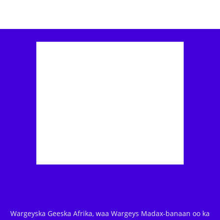
Wargeyska Geeska Afrika, waa Wargeys Madax-banaan oo ka