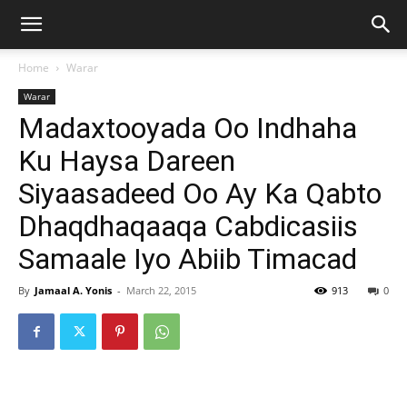
Home
Warar
Warar
Madaxtooyada Oo Indhaha
Ku Haysa Dareen
Siyaasadeed Oo Ay Ka Qabto
Dhaqdhaqaaqa Cabdicasiis
Samaale Iyo Abiib Timacad
By
Jamaal A. Yonis
-
March 22, 2015
913
0