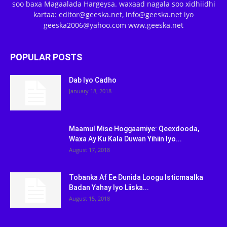
soo baxa Magaalada Hargeysa. waxaad nagala soo xidhiidhi
kartaa: editor@geeska.net, info@geeska.net iyo
geeska2006@yahoo.com www.geeska.net
POPULAR POSTS
Dab Iyo Cadho
January 18, 2018
Maamul Mise Hoggaamiye: Qeexdooda,
Waxa Ay Ku Kala Duwan Yihiin Iyo...
August 17, 2018
Tobanka Af Ee Dunida Loogu Isticmaalka
Badan Yahay Iyo Liiska...
August 15, 2018