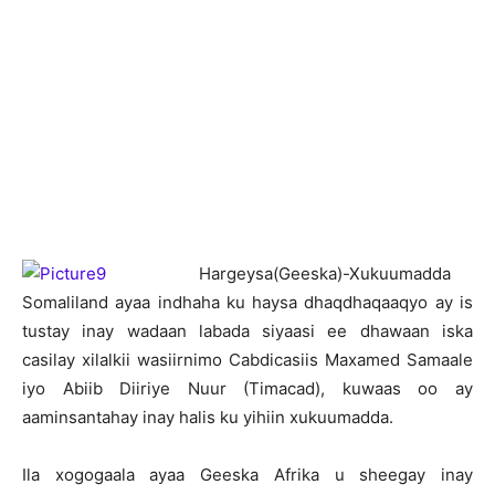
H
argeysa(Geeska)-Xukuumadda
Somaliland ayaa indhaha ku haysa dhaqdhaqaaqyo ay is
tustay inay wadaan labada siyaasi ee dhawaan iska
casilay xilalkii wasiirnimo Cabdicasiis Maxamed Samaale
iyo Abiib Diiriye Nuur (Timacad), kuwaas oo ay
aaminsantahay inay halis ku yihiin xukuumadda.
Ila xogogaala ayaa Geeska Afrika u sheegay inay