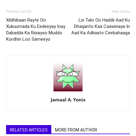
Previous article
Next article
Xildhibaan Rayte Oo
Lix Talo Oo Haddii Aad Ku
Xukuumada Ku Eedeeyay Inay
Dhaqanto Kaa Caawinaya In
Dabadda Ka Riixayso Muddo
Aad Ka Adkaato Ceebahaaga
Kordhin Loo Sameeyo
Jamaal A. Yonis
RELATED ARTICLES
MORE FROM AUTHOR