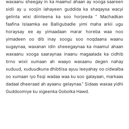
waxaanu sheegay in ka maamul ahaan ay xooga saareen
sidii ay u xoojin lahayeen guddida ka shaqaysa wacyi
gelinta wixi diinteena ka soo horjeeda “ Machadkan
faafina Islaamka ee Balligubadle yimi maha arkii ugu
horaysay ee ay yimaadaan marar horeba waa noo
yimadeen oo dib inay soogu soo noqdaana waanu
sugaynaa, waxanan idin sheeegaynaa ka maamul ahaan
waxaanu xooga saaraynaa inaanu magaalada ka cidhib
tirno wixii xumaan ah waayo waxaanu degen nahay
xuduud, xuduudkuna dhibtiisa ayuu leeyahay oo cidwalba
oo xumaan iyo fisqi wadaa waa ku soo galayaan, markaas
dadaal dheeraad ah ayaanu gelaynaa.” Sidaas waxaa yidhi
Guddoomiye ku xigeenka Gobolka Hawd.