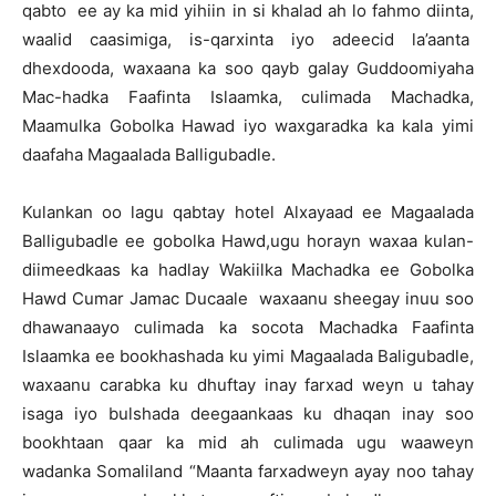
qabto ee ay ka mid yihiin in si khalad ah lo fahmo diinta,
waalid caasimiga, is-qarxinta iyo adeecid la’aanta
dhexdooda, waxaana ka soo qayb galay Guddoomiyaha
Mac-hadka Faafinta Islaamka, culimada Machadka,
Maamulka Gobolka Hawad iyo waxgaradka ka kala yimi
daafaha Magaalada Balligubadle.
Kulankan oo lagu qabtay hotel Alxayaad ee Magaalada
Balligubadle ee gobolka Hawd,ugu horayn waxaa kulan-
diimeedkaas ka hadlay Wakiilka Machadka ee Gobolka
Hawd Cumar Jamac Ducaale waxaanu sheegay inuu soo
dhawanaayo culimada ka socota Machadka Faafinta
Islaamka ee bookhashada ku yimi Magaalada Baligubadle,
waxaanu carabka ku dhuftay inay farxad weyn u tahay
isaga iyo bulshada deegaankaas ku dhaqan inay soo
bookhtaan qaar ka mid ah culimada ugu waaweyn
wadanka Somaliland “Maanta farxadweyn ayay noo tahay