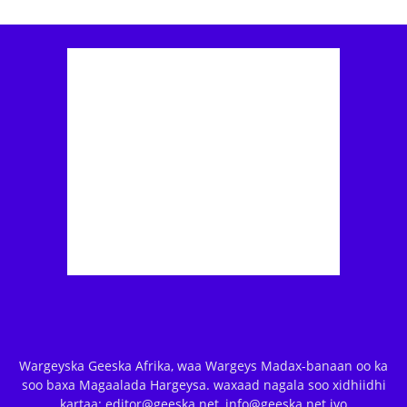
Wargeyska Geeska Afrika, waa Wargeys Madax-banaan oo ka
soo baxa Magaalada Hargeysa. waxaad nagala soo xidhiidhi
kartaa: editor@geeska.net, info@geeska.net iyo