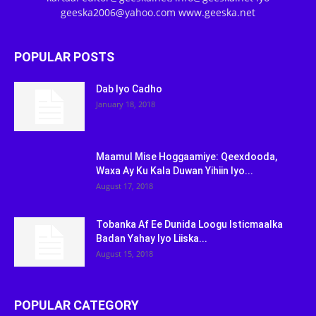
geeska2006@yahoo.com www.geeska.net
POPULAR POSTS
Dab Iyo Cadho
January 18, 2018
Maamul Mise Hoggaamiye: Qeexdooda,
Waxa Ay Ku Kala Duwan Yihiin Iyo...
August 17, 2018
Tobanka Af Ee Dunida Loogu Isticmaalka
Badan Yahay Iyo Liiska...
August 15, 2018
POPULAR CATEGORY