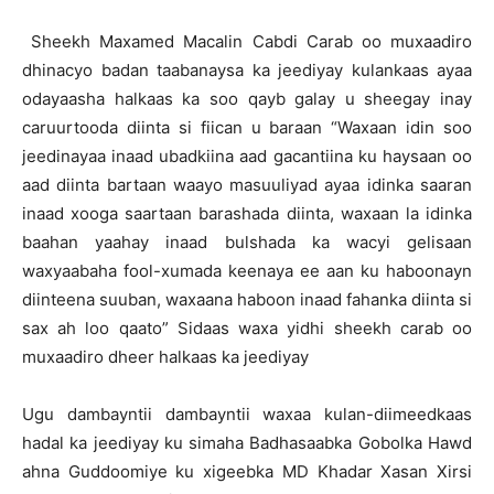
Sheekh Maxamed Macalin Cabdi Carab oo muxaadiro
dhinacyo badan taabanaysa ka jeediyay kulankaas ayaa
odayaasha halkaas ka soo qayb galay u sheegay inay
caruurtooda diinta si fiican u baraan “Waxaan idin soo
jeedinayaa inaad ubadkiina aad gacantiina ku haysaan oo
aad diinta bartaan waayo masuuliyad ayaa idinka saaran
inaad xooga saartaan barashada diinta, waxaan la idinka
baahan yaahay inaad bulshada ka wacyi gelisaan
waxyaabaha fool-xumada keenaya ee aan ku haboonayn
diinteena suuban, waxaana haboon inaad fahanka diinta si
sax ah loo qaato” Sidaas waxa yidhi sheekh carab oo
muxaadiro dheer halkaas ka jeediyay
Ugu dambayntii dambayntii waxaa kulan-diimeedkaas
hadal ka jeediyay ku simaha Badhasaabka Gobolka Hawd
ahna Guddoomiye ku xigeebka MD Khadar Xasan Xirsi