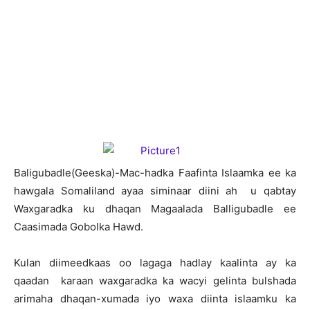
B
aligubadle(Geeska)-Mac-hadka Faafinta Islaamka ee ka
hawgala Somaliland ayaa siminaar diini ah u qabtay
Waxgaradka ku dhaqan Magaalada Balligubadle ee
Caasimada Gobolka Hawd.
Kulan diimeedkaas oo lagaga hadlay kaalinta ay ka
qaadan karaan waxgaradka ka wacyi gelinta bulshada
arimaha dhaqan-xumada iyo waxa diinta islaamku ka