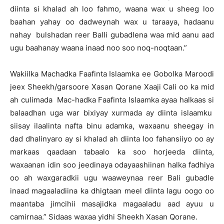
diinta si khalad ah loo fahmo, waana wax u sheeg loo
baahan yahay oo dadweynah wax u taraaya, hadaanu
nahay bulshadan reer Balli gubadlena waa mid aanu aad
ugu baahanay waana inaad noo soo noq-noqtaan.”
Wakiilka Machadka Faafinta Islaamka ee Gobolka Maroodi
jeex Sheekh/garsoore Xasan Qorane Xaaji Cali oo ka mid
ah culimada Mac-hadka Faafinta Islaamka ayaa halkaas si
balaadhan uga war bixiyay xurmada ay diinta islaamku
siisay ilaalinta nafta binu adamka, waxaanu sheegay in
dad dhalinyaro ay si khalad ah diinta loo fahansiiyo oo ay
markaas qaadaan tabaalo ka soo horjeeda diinta,
waxaanan idin soo jeedinaya odayaashiinan halka fadhiya
oo ah waxgaradkii ugu waaweynaa reer Bali gubadle
inaad magaaladiina ka dhigtaan meel diinta lagu oogo oo
maantaba jimcihii masajidka magaaladu aad ayuu u
camirnaa.” Sidaas waxaa yidhi Sheekh Xasan Qorane.