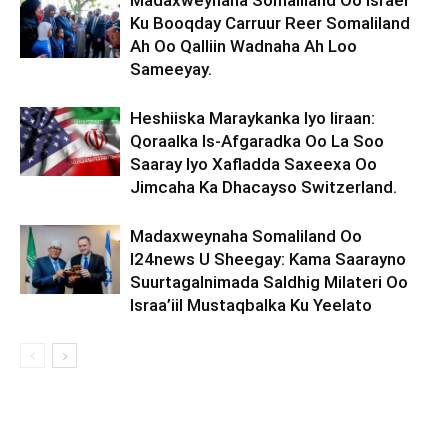
Madaxweynaha Somaliland Oo Israel
Ku Booqday Carruur Reer Somaliland
Ah Oo Qalliin Wadnaha Ah Loo
Sameeyay.
Heshiiska Maraykanka Iyo Iiraan:
Qoraalka Is-Afgaradka Oo La Soo
Saaray Iyo Xafladda Saxeexa Oo
Jimcaha Ka Dhacayso Switzerland.
Madaxweynaha Somaliland Oo
I24news U Sheegay: Kama Saarayno
Suurtagalnimada Saldhig Milateri Oo
Israa’iil Mustaqbalka Ku Yeelato