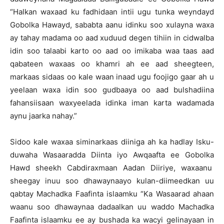
“Halkan waxaad ku fadhidaan intii ugu tunka weyndayd
Gobolka Hawayd, sababta aanu idinku soo xulayna waxa
ay tahay madama oo aad xuduud degen tihiin in cidwalba
idin soo talaabi karto oo aad oo imikaba waa taas aad
qabateen waxaas oo khamri ah ee aad sheegteen,
markaas sidaas oo kale waan inaad ugu foojigo gaar ah u
yeelaan waxa idin soo gudbaaya oo aad bulshadiina
fahansiisaan waxyeelada idinka iman karta wadamada
aynu jaarka nahay.”
Sidoo kale waxaa siminarkaas diiniga ah ka hadlay Isku-
duwaha Wasaaradda Diinta iyo Awqaafta ee Gobolka
Hawd sheekh Cabdiraxmaan Aadan Diiriye, waxaanu
sheegay inuu soo dhawaynaayo kulan-diimeedkan uu
qabtay Machadka Faafinta islaamku “Ka Wasaarad ahaan
waanu soo dhawaynaa dadaalkan uu waddo Machadka
Faafinta islaamku ee ay bushada ka wacyi gelinayaan in