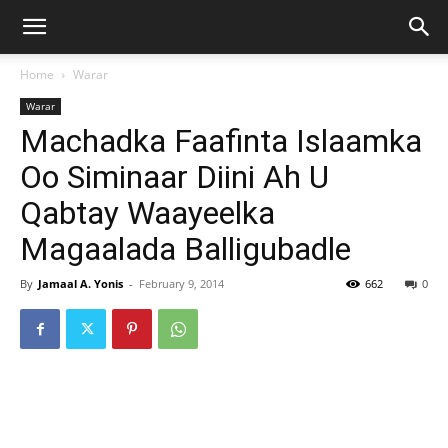
Home
Warar
Warar
Machadka Faafinta Islaamka
Oo Siminaar Diini Ah U
Qabtay Waayeelka
Magaalada Balligubadle
By
Jamaal A. Yonis
-
February 9, 2014
662
0