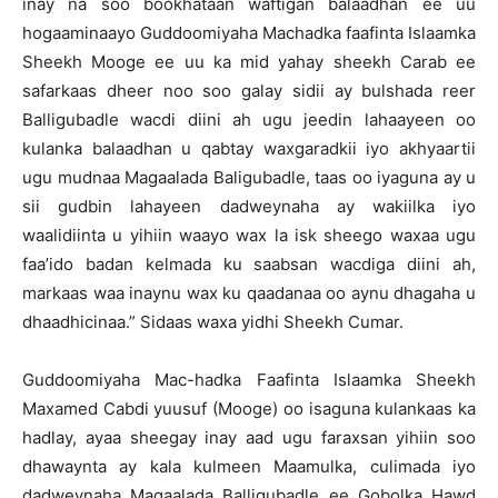
inay na soo bookhataan waftigan balaadhan ee uu
hogaaminaayo Guddoomiyaha Machadka faafinta Islaamka
Sheekh Mooge ee uu ka mid yahay sheekh Carab ee
safarkaas dheer noo soo galay sidii ay bulshada reer
Balligubadle wacdi diini ah ugu jeedin lahaayeen oo
kulanka balaadhan u qabtay waxgaradkii iyo akhyaartii
ugu mudnaa Magaalada Baligubadle, taas oo iyaguna ay u
sii gudbin lahayeen dadweynaha ay wakiilka iyo
waalidiinta u yihiin waayo wax la isk sheego waxaa ugu
faa’ido badan kelmada ku saabsan wacdiga diini ah,
markaas waa inaynu wax ku qaadanaa oo aynu dhagaha u
dhaadhicinaa.” Sidaas waxa yidhi Sheekh Cumar.
Guddoomiyaha Mac-hadka Faafinta Islaamka Sheekh
Maxamed Cabdi yuusuf (Mooge) oo isaguna kulankaas ka
hadlay, ayaa sheegay inay aad ugu faraxsan yihiin soo
dhawaynta ay kala kulmeen Maamulka, culimada iyo
dadweynaha Magaalada Balligubadle ee Gobolka Hawd