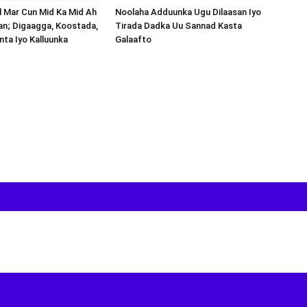
al Mar Cun Mid Ka Mid Ah
Noolaha Adduunka Ugu Dilaasan Iyo
an; Digaagga, Koostada,
Tirada Dadka Uu Sannad Kasta
inta Iyo Kalluunka
Galaafto