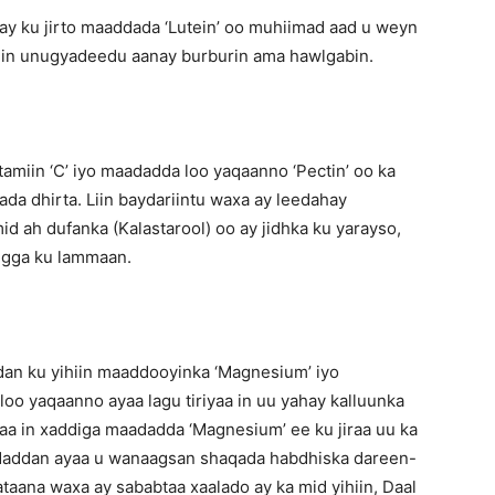
 ay ku jirto maaddada ‘Lutein’ oo muhiimad aad u weyn
 in unugyadeedu aanay burburin ama hawlgabin.
tamiin ‘C’ iyo maadadda loo yaqaanno ‘Pectin’ oo ka
da dhirta. Liin baydariintu waxa ay leedahay
id ah dufanka (Kalastarool) oo ay jidhka ku yarayso,
igga ku lammaan.
an ku yihiin maaddooyinka ‘Magnesium’ iyo
loo yaqaanno ayaa lagu tiriyaa in uu yahay kalluunka
aa in xaddiga maadadda ‘Magnesium’ ee ku jiraa uu ka
daddan ayaa u wanaagsan shaqada habdhiska dareen-
taana waxa ay sababtaa xaalado ay ka mid yihiin, Daal