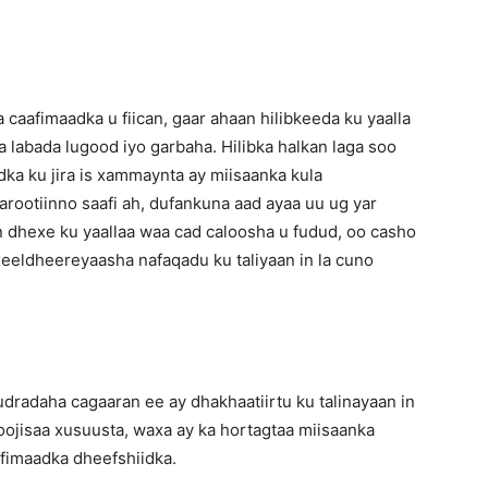
caafimaadka u fiican, gaar ahaan hilibkeeda ku yaalla
 labada lugood iyo garbaha. Hilibka halkan laga soo
adka ku jira is xammaynta ay miisaanka kula
ootiinno saafi ah, dufankuna aad ayaa uu ug yar
an dhexe ku yaallaa waa cad caloosha u fudud, oo casho
eeldheereyaasha nafaqadu ku taliyaan in la cuno
dradaha cagaaran ee ay dhakhaatiirtu ku talinayaan in
oojisaa xusuusta, waxa ay ka hortagtaa miisaanka
fimaadka dheefshiidka.