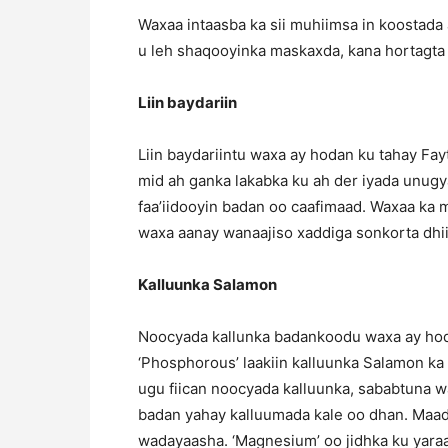
Waxaa intaasba ka sii muhiimsa in koostada
u leh shaqooyinka maskaxda, kana hortagta
Liin baydariin
Liin baydariintu waxa ay hodan ku tahay Fay
mid ah ganka lakabka ku ah der iyada unugya
faa’iidooyin badan oo caafimaad. Waxaa ka m
waxa aanay wanaajiso xaddiga sonkorta dhi
Kalluunka Salamon
Noocyada kallunka badankoodu waxa ay hod
‘Phosphorous’ laakiin kalluunka Salamon ka 
ugu fiican noocyada kalluunka, sababtuna w
badan yahay kalluumada kale oo dhan. Maa
wadayaasha. ‘Magnesium’ oo jidhka ku yaraa