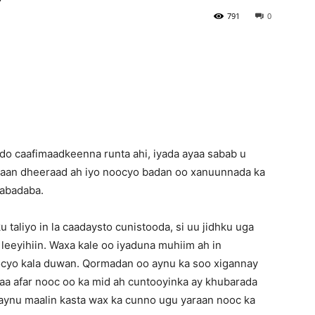
791
0
Newspaper
do caafimaadkeenna runta ahi, iyada ayaa sabab u
isaan dheeraad ah iyo noocyo badan oo xanuunnada ka
labadaba.
u taliyo in la caadaysto cunistooda, si uu jidhku uga
 leeyihiin. Waxa kale oo iyaduna muhiim ah in
cyo kala duwan. Qormadan oo aynu ka soo xigannay
a afar nooc oo ka mid ah cuntooyinka ay khubarada
 aynu maalin kasta wax ka cunno ugu yaraan nooc ka