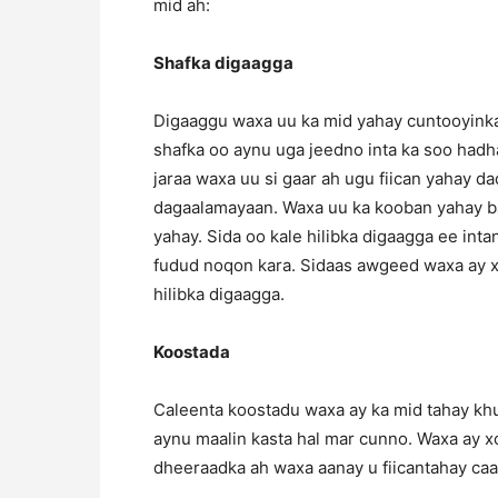
mid ah:
Shafka digaagga
Digaaggu waxa uu ka mid yahay cuntooyinka 
shafka oo aynu uga jeedno inta ka soo hadha
jaraa waxa uu si gaar ah ugu fiican yahay d
dagaalamayaan. Waxa uu ka kooban yahay bar
yahay. Sida oo kale hilibka digaagga ee int
fudud noqon kara. Sidaas awgeed waxa ay x
hilibka digaagga.
Koostada
Caleenta koostadu waxa ay ka mid tahay khu
aynu maalin kasta hal mar cunno. Waxa ay x
dheeraadka ah waxa aanay u fiicantahay caa