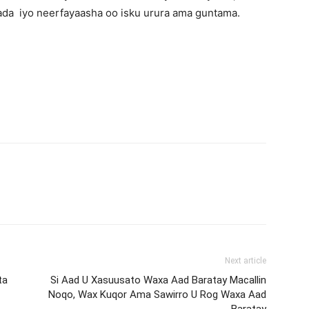
yada iyo neerfayaasha oo isku urura ama guntama.
Next article
ta
Si Aad U Xasuusato Waxa Aad Baratay Macallin
Noqo, Wax Kuqor Ama Sawirro U Rog Waxa Aad
Baratay