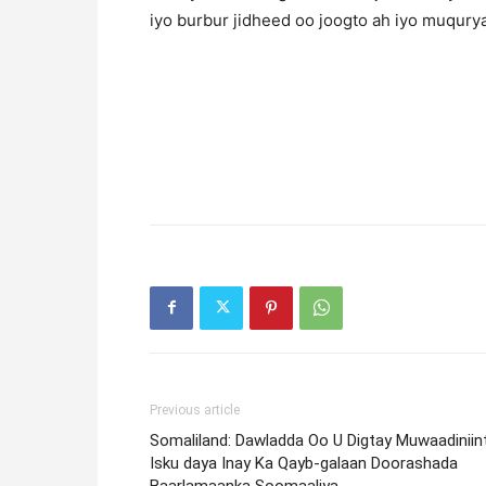
iyo burbur jidheed oo joogto ah iyo muqur
Previous article
Somaliland: Dawladda Oo U Digtay Muwaadiniin
Isku daya Inay Ka Qayb-galaan Doorashada
Baarlamaanka Soomaaliya