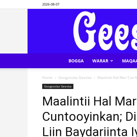
2026-08-07
BOGGA
WARAR
MAQA
Home
Googooska Geeska
Maalintii Hal Mar Cun M
Googooska Geeska
Maalintii Hal Ma
Cuntooyinkan; D
Liin Baydariinta 