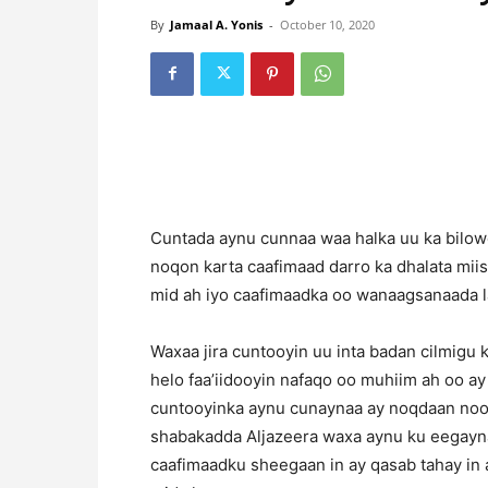
By
Jamaal A. Yonis
-
October 10, 2020
Cuntada aynu cunnaa waa halka uu ka bilow
noqon karta caafimaad darro ka dhalata mi
mid ah iyo caafimaadka oo wanaagsanaada 
Waxaa jira cuntooyin uu inta badan cilmigu k
helo faa’iidooyin nafaqo oo muhiim ah oo ay
cuntooyinka aynu cunaynaa ay noqdaan noo
shabakadda Aljazeera waxa aynu ku eegayna
caafimaadku sheegaan in ay qasab tahay in