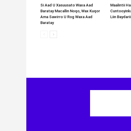
Si Aad U Xasuusato Waxa Aad
Maalintii H
Baratay Macallin Noqo, Wax Kuqor
Cuntooyink
Ama Sawirro U Rog Waxa Aad
Liin Baydari
Baratay