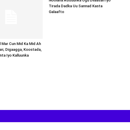
Noolaha Adduunka Ugu Dilaasan Iyo
Tirada Dadka Uu Sannad Kasta
Galaafto
al Mar Cun Mid Ka Mid Ah
an; Digaagga, Koostada,
inta Iyo Kalluunka