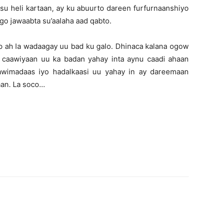
su heli kartaan, ay ku abuurto dareen furfurnaanshiyo
ego jawaabta su’aalaha aad qabto.
b ah la wadaagay uu bad ku galo. Dhinaca kalana ogow
a caawiyaan uu ka badan yahay inta aynu caadi ahaan
caawimadaas iyo hadalkaasi uu yahay in ay dareemaan
aan. La soco…