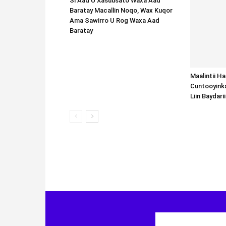
Si Aad U Xasuusato Waxa Aad
Baratay Macallin Noqo, Wax Kuqor
Ama Sawirro U Rog Waxa Aad
Baratay
Maalintii H
Cuntooyink
Liin Baydari