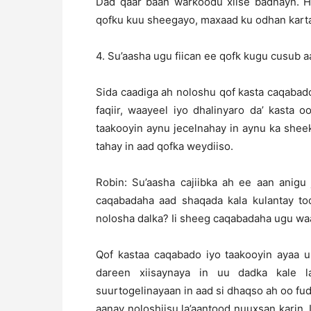
Dad qaar baan warkoodu xiise badnayn. H
qofku kuu sheegayo, maxaad ku odhan kart
4. Su’aasha ugu fiican ee qofk kugu cusub a
Sida caadiga ah noloshu qof kasta caqabad
faqiir, waayeel iyo dhalinyaro da’ kasta
taakooyin aynu jecelnahay in aynu ka she
tahay in aad qofka weydiiso.
Robin: Su’aasha cajiibka ah ee aan anig
caqabadaha aad shaqada kala kulantay t
nolosha dalka? Ii sheeg caqabadaha ugu wa
Qof kastaa caqabado iyo taakooyin ayaa u
dareen xiisaynaya in uu dadka kale l
suurtogelinayaan in aad si dhaqso ah oo f
aanay noloshiisu la’aantood nuuxsan karin. I