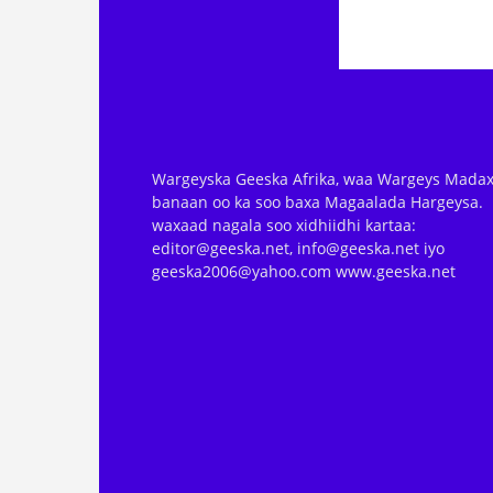
Wargeyska Geeska Afrika, waa Wargeys Madax
banaan oo ka soo baxa Magaalada Hargeysa.
waxaad nagala soo xidhiidhi kartaa:
editor@geeska.net, info@geeska.net iyo
geeska2006@yahoo.com www.geeska.net