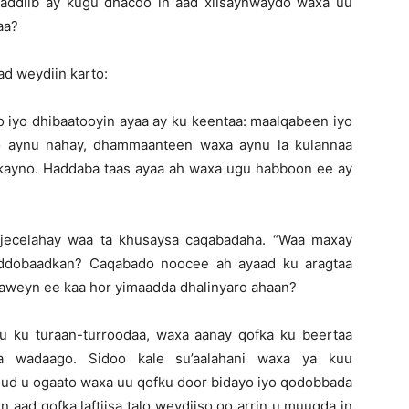
addiib ay kugu dhacdo in aad xiisaynwaydo waxa uu
aa?
ad weydiin karto:
o iyo dhibaatooyin ayaa ay ku keentaa: maalqabeen iyo
 oo aynu nahay, dhammaanteen waxa aynu la kulannaa
ekayno. Haddaba taas ayaa ah waxa ugu habboon ee ay
u jecelahay waa ta khusaysa caqabadaha. “Waa maxay
oddobaadkan? Caqabado noocee ah ayaad ku aragtaa
aweyn ee kaa hor yimaadda dhalinyaro ahaan?
u ku turaan-turroodaa, waxa aanay qofka ku beertaa
a wadaago. Sidoo kale su’aalahani waxa ya kuu
udud u ogaato waxa uu qofku door bidayo iyo qodobbada
n aad qofka laftiisa talo weydiiso oo arrin u muuqda in