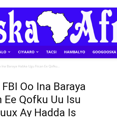
ALO
CIYAARO
TACSI
HAMBALYO
GOOGOOSKA 
Geeska
o Ina Baraya Habka Ugu Fiican Ee Qofku...
 FBI Oo Ina Baraya
 Ee Qofku Uu Isu
Afrika
Ruux Ay Hadda Is