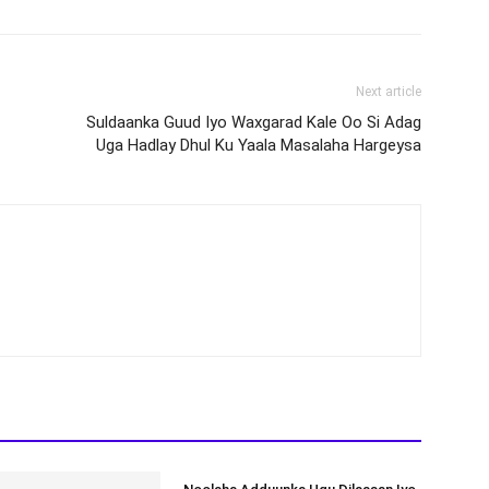
Next article
Suldaanka Guud Iyo Waxgarad Kale Oo Si Adag
Uga Hadlay Dhul Ku Yaala Masalaha Hargeysa