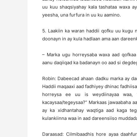
uu kuu shaqsiyahay kala tashataa waxa a
yeesha, una furfura in uu ku aamino.
5. Laakiin ka waran haddii qofku uu kugu
doonayn in ay kula hadlaan ama aan dareen
– Marka ugu horreysaba waxa aad qofkaa 
aanu daqiiqad ka badanayn oo aad si degde
Robin: Dabeecad ahaan dadku marka ay dar
Haddii maqaaxi aad fadhiyey dhinac fadhiis
horreysa ee uu is weydiinayaa waa,
kacaysaa/tegeysaa?” Markaas jawaabaha aa
ay ka xidhantahay waqtiga aad kaga teg
kulankiinna waa in aad dareensiiso muddada
Daraasad: Cilmibaadhis hore ayaa daahfur