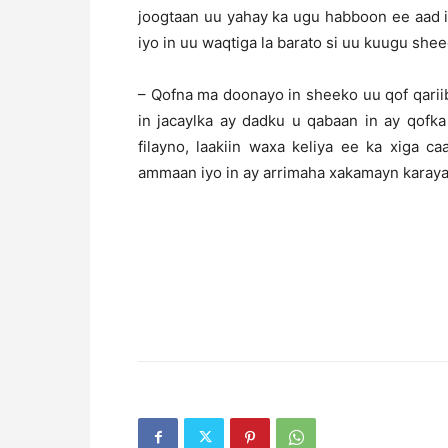
joogtaan uu yahay ka ugu habboon ee aad i
iyo in uu waqtiga la barato si uu kuugu she
– Qofna ma doonayo in sheeko uu qof qarii
in jacaylka ay dadku u qabaan in ay qofk
filayno, laakiin waxa keliya ee ka xiga 
ammaan iyo in ay arrimaha xakamayn karay