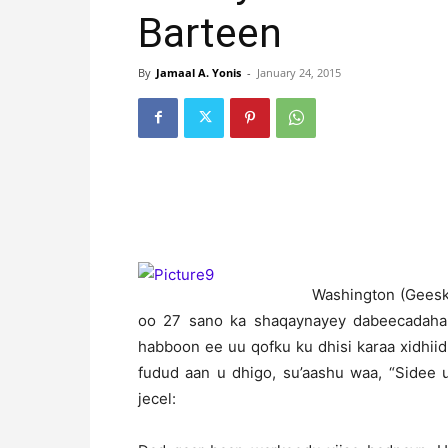
Barteen
By
Jamaal A. Yonis
-
January 24, 2015
Washington (Geesk
oo 27 sano ka shaqaynayey dabeecadaha 
habboon ee uu qofku ku dhisi karaa xidhii
fudud aan u dhigo, su’aashu waa, “Sidee
jecel: