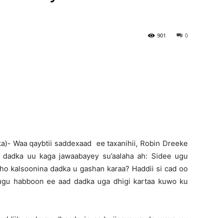
Newspaper
901
0
a)- Waa qaybtii saddexaad ee taxanihii, Robin Dreeke
dadka uu kaga jawaabayey su’aalaha ah: Sidee ugu
dho kalsoonina dadka u gashan karaa? Haddii si cad oo
 ugu habboon ee aad dadka uga dhigi kartaa kuwo ku