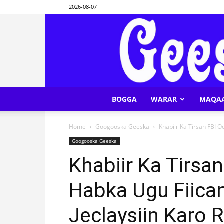
2026-08-07
BOGGA
WARAR
MAQA
Home
Googooska Geeska
Khabiir Ka Tirsan FBI O
Googooska Geeska
Khabiir Ka Tirsan
Habka Ugu Fiican
Jeclaysiin Karo 