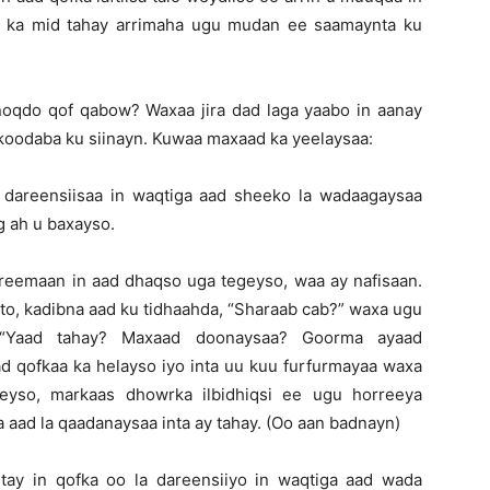
y ka mid tahay arrimaha ugu mudan ee saamaynta ku
 noqdo qof qabow? Waxaa jira dad laga yaabo in aanay
koodaba ku siinayn. Kuwaa maxaad ka yeelaysaa:
dareensiisaa in waqtiga aad sheeko la wadaagaysaa
g ah u baxayso.
eemaan in aad dhaqso uga tegeyso, waa ay nafisaan.
ato, kadibna aad ku tidhaahda, “Sharaab cab?” waxa ugu
 “Yaad tahay? Maxaad doonaysaa? Goorma ayaad
d qofkaa ka helayso iyo inta uu kuu furfurmayaa waxa
eyso, markaas dhowrka ilbidhiqsi ee ugu horreeya
 aad la qaadanaysaa inta ay tahay. (Oo aan badnayn)
tay in qofka oo la dareensiiyo in waqtiga aad wada