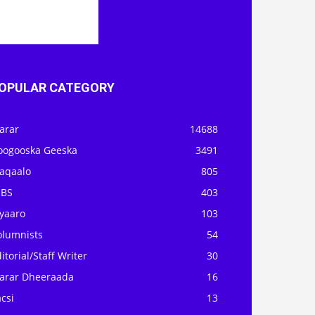
OPULAR CATEGORY
arar
14688
oogooska Geeska
3491
aqaalo
805
OBS
403
iyaaro
103
olumnists
54
itorial/Staff Writer
30
arar Dheeraada
16
csi
13