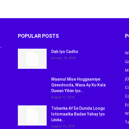
POPULAR POSTS
P
-
Dab Iyo Cadho
W
January 18, 2018
G
M
J
Maamul Mise Hoggaamiye:
Qeexdooda, Waxa Ay Ku Kala
C
Duwan Yihiin Iyo...
C
August 17, 2018
Ed
Tobanka Af Ee Dunida Loogu
W
Isticmaalka Badan Yahay Iyo
Liiska...
Ta
August 15, 2018