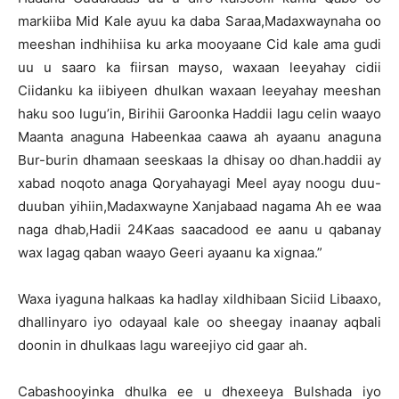
markiiba Mid Kale ayuu ka daba Saraa,Madaxwaynaha oo
meeshan indhihiisa ku arka mooyaane Cid kale ama gudi
uu u saaro ka fiirsan mayso, waxaan leeyahay cidii
Ciidanku ka iibiyeen dhulkan waxaan leeyahay meeshan
haku soo lugu’in, Birihii Garoonka Haddii lagu celin waayo
Maanta anaguna Habeenkaa caawa ah ayaanu anaguna
Bur-burin dhamaan seeskaas la dhisay oo dhan.haddii ay
xabad noqoto anaga Qoryahayagi Meel ayay noogu duu-
duuban yihiin,Madaxwayne Xanjabaad nagama Ah ee waa
naga dhab,Hadii 24Kaas saacadood ee aanu u qabanay
wax lagag qaban waayo Geeri ayaanu ka xignaa.”
Waxa iyaguna halkaas ka hadlay xildhibaan Siciid Libaaxo,
dhallinyaro iyo odayaal kale oo sheegay inaanay aqbali
doonin in dhulkaas lagu wareejiyo cid gaar ah.
Cabashooyinka dhulka ee u dhexeeya Bulshada iyo