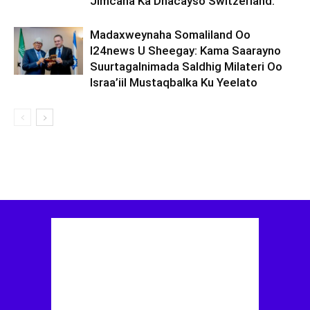
Jimcaha Ka Dhacayso Switzerland.
Madaxweynaha Somaliland Oo
I24news U Sheegay: Kama Saarayno
Suurtagalnimada Saldhig Milateri Oo
Israa’iil Mustaqbalka Ku Yeelato