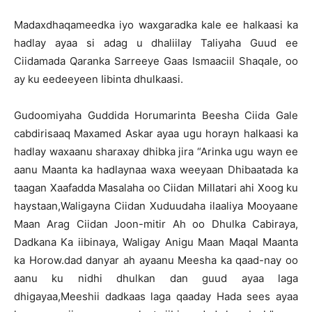
Madaxdhaqameedka iyo waxgaradka kale ee halkaasi ka
hadlay ayaa si adag u dhaliilay Taliyaha Guud ee
Ciidamada Qaranka Sarreeye Gaas Ismaaciil Shaqale, oo
ay ku eedeeyeen Iibinta dhulkaasi.
Gudoomiyaha Guddida Horumarinta Beesha Ciida Gale
cabdirisaaq Maxamed Askar ayaa ugu horayn halkaasi ka
hadlay waxaanu sharaxay dhibka jira “Arinka ugu wayn ee
aanu Maanta ka hadlaynaa waxa weeyaan Dhibaatada ka
taagan Xaafadda Masalaha oo Ciidan Millatari ahi Xoog ku
haystaan,Waligayna Ciidan Xuduudaha ilaaliya Mooyaane
Maan Arag Ciidan Joon-mitir Ah oo Dhulka Cabiraya,
Dadkana Ka iibinaya, Waligay Anigu Maan Maqal Maanta
ka Horow.dad danyar ah ayaanu Meesha ka qaad-nay oo
aanu ku nidhi dhulkan dan guud ayaa laga
dhigayaa,Meeshii dadkaas laga qaaday Hada sees ayaa