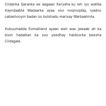
Ciidanka Qaranka ee aagaasi Xeryaha ku leh iyo waliba
Xayndaabta Madaarka ayaa soo noqnoqday, iyadoo
cabashooyin badan oo bulshadu marisay Warbaahinta.
Xukuumadda Somaliland ayaan weli wax jawaab ah ka
bixin hadalkan ka soo yeedhay haldoorka beesha
Ciidagale.