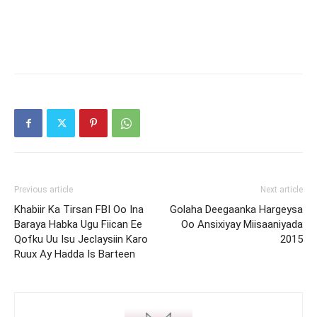
Previous article
Next article
Khabiir Ka Tirsan FBI Oo Ina
Golaha Deegaanka Hargeysa
Baraya Habka Ugu Fiican Ee
Oo Ansixiyay Miisaaniyada
Qofku Uu Isu Jeclaysiin Karo
2015
Ruux Ay Hadda Is Barteen