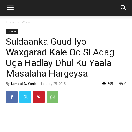
Home
Warar
Warar
Suldaanka Guud Iyo
Waxgarad Kale Oo Si Adag
Uga Hadlay Dhul Ku Yaala
Masalaha Hargeysa
By
Jamaal A. Yonis
-
January 25, 2015
805
0