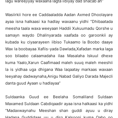
lagu wareejiyay waxaana lagta iibiyay dad shacab ah”
Wasiirkii hore ee Caddaaladda Aadan Axmed Dhoolayare
ayaa isna halkaasi ka hadlay waxaanu yidhi “Dhibaatada
meesha taala waxa weeyaan Haddii Xukuumadu Qorshe u
samayn waydo Dhalinyarada xaafada oo garoonkii ay
kubada ku ciyaarayeen iibiso Tukaamo la Boobo daaye
Wax la boobayaa Xafiis-yada Dawlada,Xafadan marka laga
soo bilaabo calaamadaha ilaa Masalaha Iskuul dhexe
kuma Yaalo,Xarun Caafimaad maleh suuq maleh meeshii
la is yidhaa uga dhigana Waa laqaatay markaas waxaan
leeyahay dadwaynaha,Anigu Nabad Galiyo Darada Majecli
danta guud Ayaan u hadlayaa”
Suldaanka Guud ee Beelaha Somaliland Suldaan
Maxamed Suldaan Cabdiqaadir ayaa isna halkaasi ka yidhi
“Madaxwaynahu Meeshan shan guddi ayuu u diray
Hadana Guddidaas uu u diro Kalsooni kuma Qabo oo