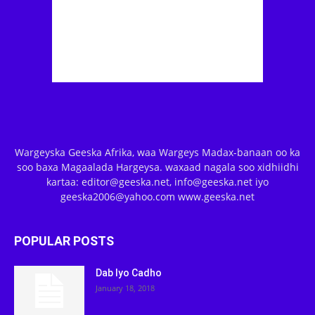
Wargeyska Geeska Afrika, waa Wargeys Madax-banaan oo ka
soo baxa Magaalada Hargeysa. waxaad nagala soo xidhiidhi
kartaa: editor@geeska.net, info@geeska.net iyo
geeska2006@yahoo.com www.geeska.net
POPULAR POSTS
Dab Iyo Cadho
January 18, 2018