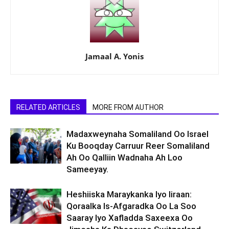
Jamaal A. Yonis
RELATED ARTICLES
MORE FROM AUTHOR
Madaxweynaha Somaliland Oo Israel
Ku Booqday Carruur Reer Somaliland
Ah Oo Qalliin Wadnaha Ah Loo
Sameeyay.
Heshiiska Maraykanka Iyo Iiraan:
Qoraalka Is-Afgaradka Oo La Soo
Saaray Iyo Xafladda Saxeexa Oo