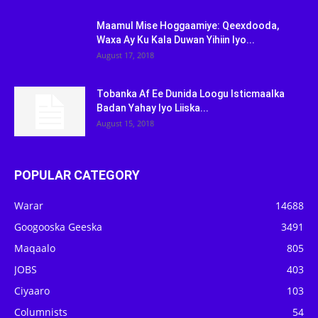
Maamul Mise Hoggaamiye: Qeexdooda,
Waxa Ay Ku Kala Duwan Yihiin Iyo...
August 17, 2018
Tobanka Af Ee Dunida Loogu Isticmaalka
Badan Yahay Iyo Liiska...
August 15, 2018
POPULAR CATEGORY
Warar
14688
Googooska Geeska
3491
Maqaalo
805
JOBS
403
Ciyaaro
103
Columnists
54