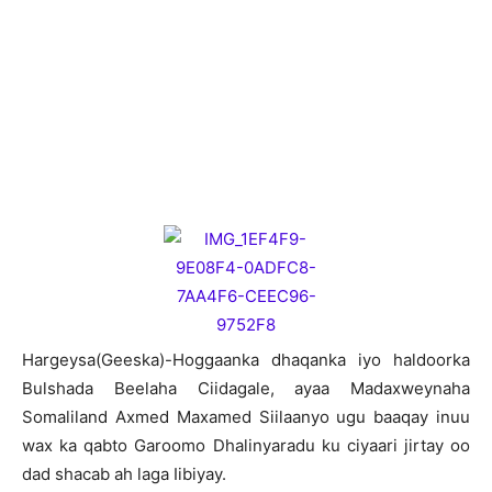
H
argeysa(Geeska)-Hoggaanka dhaqanka iyo haldoorka
Bulshada Beelaha Ciidagale, ayaa Madaxweynaha
Somaliland Axmed Maxamed Siilaanyo ugu baaqay inuu
wax ka qabto Garoomo Dhalinyaradu ku ciyaari jirtay oo
dad shacab ah laga Iibiyay.