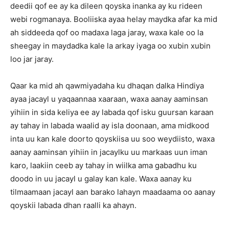
deedii qof ee ay ka dileen qoyska inanka ay ku rideen
webi rogmanaya. Booliiska ayaa helay maydka afar ka mid
ah siddeeda qof oo madaxa laga jaray, waxa kale oo la
sheegay in maydadka kale la arkay iyaga oo xubin xubin
loo jar jaray.
Qaar ka mid ah qawmiyadaha ku dhaqan dalka Hindiya
ayaa jacayl u yaqaannaa xaaraan, waxa aanay aaminsan
yihiin in sida keliya ee ay labada qof isku guursan karaan
ay tahay in labada waalid ay isla doonaan, ama midkood
inta uu kan kale doorto qoyskiisa uu soo weydiisto, waxa
aanay aaminsan yihiin in jacaylku uu markaas uun iman
karo, laakiin ceeb ay tahay in wiilka ama gabadhu ku
doodo in uu jacayl u galay kan kale. Waxa aanay ku
tilmaamaan jacayl aan barako lahayn maadaama oo aanay
qoyskii labada dhan raalli ka ahayn.