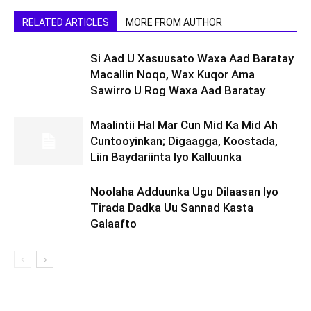
RELATED ARTICLES
MORE FROM AUTHOR
Si Aad U Xasuusato Waxa Aad Baratay
Macallin Noqo, Wax Kuqor Ama
Sawirro U Rog Waxa Aad Baratay
Maalintii Hal Mar Cun Mid Ka Mid Ah
Cuntooyinkan; Digaagga, Koostada,
Liin Baydariinta Iyo Kalluunka
Noolaha Adduunka Ugu Dilaasan Iyo
Tirada Dadka Uu Sannad Kasta
Galaafto