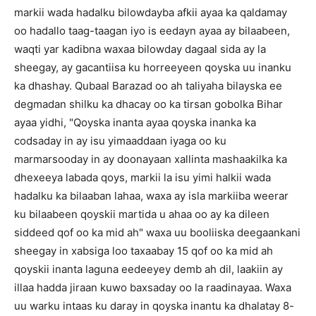
markii wada hadalku bilowdayba afkii ayaa ka qaldamay
oo hadallo taag-taagan iyo is eedayn ayaa ay bilaabeen,
waqti yar kadibna waxaa bilowday dagaal sida ay la
sheegay, ay gacantiisa ku horreeyeen qoyska uu inanku
ka dhashay. Qubaal Barazad oo ah taliyaha bilayska ee
degmadan shilku ka dhacay oo ka tirsan gobolka Bihar
ayaa yidhi, "Qoyska inanta ayaa qoyska inanka ka
codsaday in ay isu yimaaddaan iyaga oo ku
marmarsooday in ay doonayaan xallinta mashaakilka ka
dhexeeya labada qoys, markii la isu yimi halkii wada
hadalku ka bilaaban lahaa, waxa ay isla markiiba weerar
ku bilaabeen qoyskii martida u ahaa oo ay ka dileen
siddeed qof oo ka mid ah" waxa uu booliiska deegaankani
sheegay in xabsiga loo taxaabay 15 qof oo ka mid ah
qoyskii inanta laguna eedeeyey demb ah dil, laakiin ay
illaa hadda jiraan kuwo baxsaday oo la raadinayaa. Waxa
uu warku intaas ku daray in qoyska inantu ka dhalatay 8-