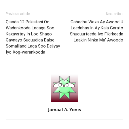
Previous article
Next article
Qisada 12 Pakistani Oo
Gabadhu Waxa Ay Awood U
Wadankooda Lagaga Soo
Leedahay In Ay Kala Garato
Kaxaystay In Loo Shaqo
Shucuurteeda Iyo Fikirkeeda
Gaynayo Sucuudiga Balse
Laakiin Ninka Ma’ Awoodo
Somaliland Laga Soo Dejiyay
Iyo Xog-warankooda
Jamaal A. Yonis