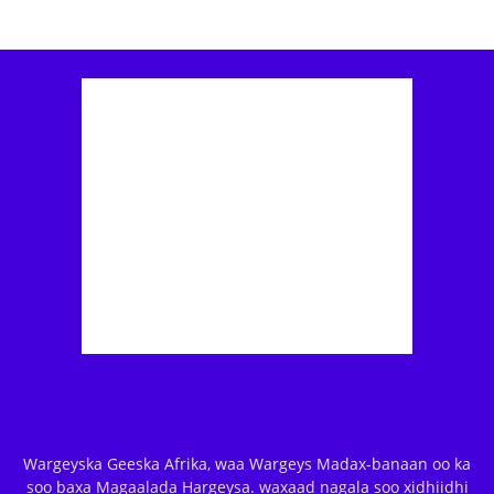
Wargeyska Geeska Afrika, waa Wargeys Madax-banaan oo ka
soo baxa Magaalada Hargeysa. waxaad nagala soo xidhiidhi