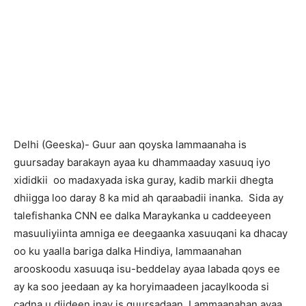
Delhi (Geeska)- Guur aan qoyska lammaanaha is
guursaday barakayn ayaa ku dhammaaday xasuuq iyo
xididkii oo madaxyada iska guray, kadib markii dhegta
dhiigga loo daray 8 ka mid ah qaraabadii inanka. Sida ay
talefishanka CNN ee dalka Maraykanka u caddeeyeen
masuuliyiinta amniga ee deegaanka xasuuqani ka dhacay
oo ku yaalla bariga dalka Hindiya, lammaanahan
arooskoodu xasuuqa isu-beddelay ayaa labada qoys ee
ay ka soo jeedaan ay ka horyimaadeen jacaylkooda si
cadna u diideen inay is guursadaan. Lammaanahan ayaa