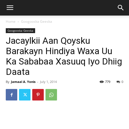
Home
Googooska Geeska
Googooska Geeska
Jacaylkii Aan Qoysku
Barakayn Hindiya Waxa Uu
Ka Sababaa Xasuuq Iyo Dhiig
Daata
By
Jamaal A. Yonis
-
July 1, 2014
779
0