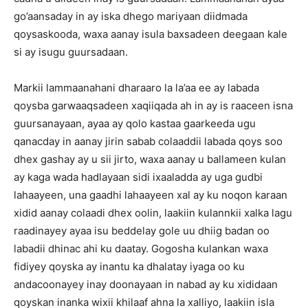
go’aansaday in ay iska dhego mariyaan diidmada
qoysaskooda, waxa aanay isula baxsadeen deegaan kale
si ay isugu guursadaan.
Markii lammaanahani dharaaro la la’aa ee ay labada
qoysba garwaaqsadeen xaqiiqada ah in ay is raaceen isna
guursanayaan, ayaa ay qolo kastaa gaarkeeda ugu
qanacday in aanay jirin sabab colaaddii labada qoys soo
dhex gashay ay u sii jirto, waxa aanay u ballameen kulan
ay kaga wada hadlayaan sidi ixaaladda ay uga gudbi
lahaayeen, una gaadhi lahaayeen xal ay ku noqon karaan
xidid aanay colaadi dhex oolin, laakiin kulannkii xalka lagu
raadinayey ayaa isu beddelay gole uu dhiig badan oo
labadii dhinac ahi ku daatay. Gogosha kulankan waxa
fidiyey qoyska ay inantu ka dhalatay iyaga oo ku
andacoonayey inay doonayaan in nabad ay ku xididaan
qoyskan inanka wixii khilaaf ahna la xalliyo, laakiin isla