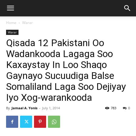
Home
Warar
Warar
Qisada 12 Pakistani Oo
Wadankooda Lagaga Soo
Kaxaystay In Loo Shaqo
Gaynayo Sucuudiga Balse
Somaliland Laga Soo Dejiyay
Iyo Xog-warankooda
By
Jamaal A. Yonis
-
July 1, 2014
783
0