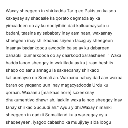
Waxay sheegeen in shirkadda Tariq ee Pakistan ka soo
kaxaysay ay shaqaale ka qorato degmada ay ka
yimaadeen oo ay ku noolyihiin dad kalluumaysato u
badani, taasina ay sababtay inay aaminaan, waxaanay
sheegeen inay shirkadaas siiyeen lacag ay sheegeen
inaanay badankoodu awoodin balse ay ku dabareen
dahabkii dumarkooda oo ay qaarkood xaraasheen, “ Waxa
hadda lanoo sheegay in wakiiladu ay ku jiraan heshiis
shaqo oo aanu annagu la saxeexanay shirkado
kalluumayso oo Somali ah. Waxaanu nahay dad aan waxba
baran oo yaqaano uun inay magacyadooda Urdu ku
qoraan. Waxaanu [markaas hore] saxeexnay
dhukumentiyo dhawr ah, laakiin waxa la noo sheegay inay
tahay shirkad Sucuudi ah.” Ayuu yidhi.Waxay nimanki
sheegeen in dadkii Somaliland kula wareegay ay u
shaqeeyeen, iyagoo cabasho ka muujiyay sida loogu