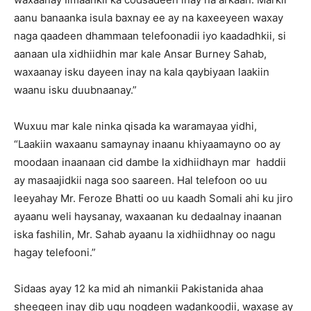
aanu banaanka isula baxnay ee ay na kaxeeyeen waxay
naga qaadeen dhammaan telefoonadii iyo kaadadhkii, si
aanaan ula xidhiidhin mar kale Ansar Burney Sahab,
waxaanay isku dayeen inay na kala qaybiyaan laakiin
waanu isku duubnaanay.”
Wuxuu mar kale ninka qisada ka waramayaa yidhi,
“Laakiin waxaanu samaynay inaanu khiyaamayno oo ay
moodaan inaanaan cid dambe la xidhiidhayn mar haddii
ay masaajidkii naga soo saareen. Hal telefoon oo uu
leeyahay Mr. Feroze Bhatti oo uu kaadh Somali ahi ku jiro
ayaanu weli haysanay, waxaanan ku dedaalnay inaanan
iska fashilin, Mr. Sahab ayaanu la xidhiidhnay oo nagu
hagay telefooni.”
Sidaas ayay 12 ka mid ah nimankii Pakistanida ahaa
sheegeen inay dib ugu noqdeen wadankoodii, waxase ay