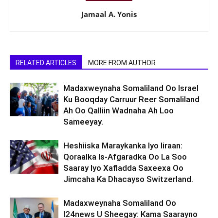
Jamaal A. Yonis
RELATED ARTICLES
MORE FROM AUTHOR
Madaxweynaha Somaliland Oo Israel
Ku Booqday Carruur Reer Somaliland
Ah Oo Qalliin Wadnaha Ah Loo
Sameeyay.
Heshiiska Maraykanka Iyo Iiraan:
Qoraalka Is-Afgaradka Oo La Soo
Saaray Iyo Xafladda Saxeexa Oo
Jimcaha Ka Dhacayso Switzerland.
Madaxweynaha Somaliland Oo
I24news U Sheegay: Kama Saarayno