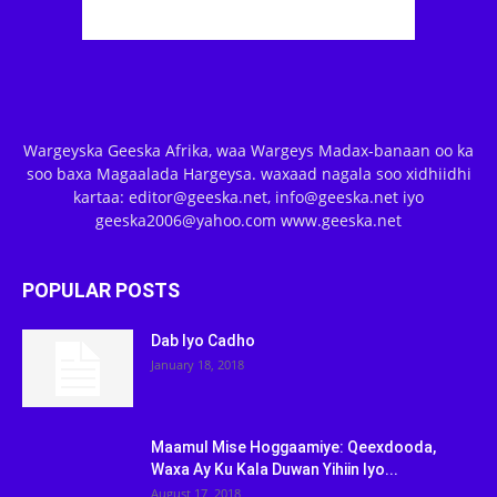
Wargeyska Geeska Afrika, waa Wargeys Madax-banaan oo ka
soo baxa Magaalada Hargeysa. waxaad nagala soo xidhiidhi
kartaa: editor@geeska.net, info@geeska.net iyo
geeska2006@yahoo.com www.geeska.net
POPULAR POSTS
Dab Iyo Cadho
January 18, 2018
Maamul Mise Hoggaamiye: Qeexdooda,
Waxa Ay Ku Kala Duwan Yihiin Iyo...
August 17, 2018