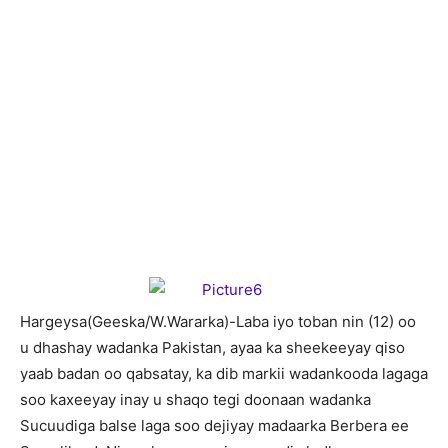
H
argeysa(Geeska/W.Wararka)-Laba iyo toban nin (12) oo
u dhashay wadanka Pakistan, ayaa ka sheekeeyay qiso
yaab badan oo qabsatay, ka dib markii wadankooda lagaga
soo kaxeeyay inay u shaqo tegi doonaan wadanka
Sucuudiga balse laga soo dejiyay madaarka Berbera ee