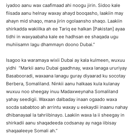
iyadoo aanu wax caafimaad ahi noogu jirin. Sidoo kale
fiisada aanu helnay waxay ahayd booqasho, laakiin may
ahayn mid shaqo, mana jirin ogolaansho shaqo. Laakiin
shirkadda wakiilka ah ee Tariq ee halkan [Pakistan] ayaa
tidhi in waxyaabaha kale ee hadhsan ee shaqada ugu
muhiisamn lagu dhammayn doono Dubai.”
Isagoo ka waramaya wixii Dubai ay kala kulmeen, wuxuu
yidhi “Markii aanu Dubai gaadhnay, waxa lanaga ururiyay
Basabooradi, waxaana lanagu guray diyaarad ku socotay
Berbera, Somaliland. Ninkii aanu halkaas kula kulanay
wuxuu noo sheegay inuu Madaxweynaha Somaliland
yahay seedigii. Waxaan dalbaday inaan ogaado waxa
socda sababtoo ah arrintu waxay u eekaydii inaanu nahay
dhibanayaal la tahriibinayo. Laakiin waxa la ii sheegay in
shirkadii aanu shaqadeeda codsanay ay naga iibisay
shaqaaleeye Somali ah.”