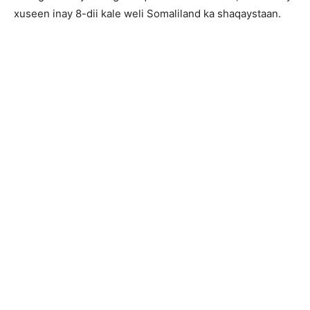
xuseen inay 8-dii kale weli Somaliland ka shaqaystaan.