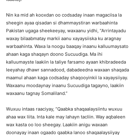
Nin ka mid ah kooxdan oo codsaday inaan magaciisa la
sheegin ayaa qisadan si dhammaystiran warbaahinta
Pakistan ugaga sheekeeyay, waxaanu yidhi, “Arrintayadu
waxay bilaabmatay markii aanu xayaysiiska ku aragnay
warbaahinta. Waxa la noogu baaqay inaanu kalluumaysato
ahaan kaga shaqayn doono Sucuudiga. Ma ihi
kalluumayste laakiin la taliye farsamo ayaan khibradeeda
leeyahay dhawr sannadood, dabadeedna waxaan shaqada
maamul ahaan kaga codsaday shaqooyinkii la xayaysiiyay.
Waxaanu moodaynay inaanu Sucuudiga tagayno, laakiin
waxaanu tagnay Somaliland.”
Wuxuu intaas raaciyay, “Qaabka shaqaalaysiintu wuxuu
ahaa wax liita. Inta kale may lahayn tacliin. Way aqbaleen
wax kasta oo loo sheegay. Laakiin anigu waxaan
doonayay inaan ogaado qaabka lanoo shaqaalaysiiyay