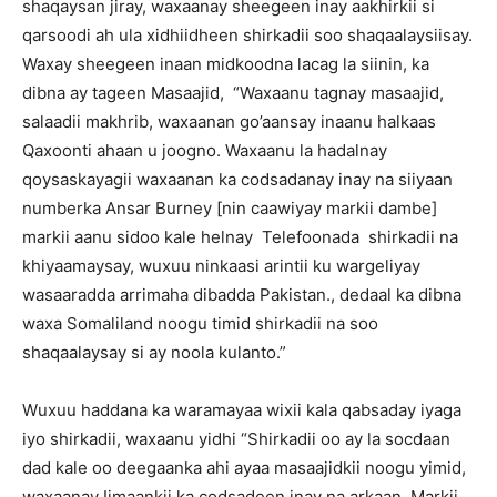
shaqaysan jiray, waxaanay sheegeen inay aakhirkii si
qarsoodi ah ula xidhiidheen shirkadii soo shaqaalaysiisay.
Waxay sheegeen inaan midkoodna lacag la siinin, ka
dibna ay tageen Masaajid, “Waxaanu tagnay masaajid,
salaadii makhrib, waxaanan go’aansay inaanu halkaas
Qaxoonti ahaan u joogno. Waxaanu la hadalnay
qoysaskayagii waxaanan ka codsadanay inay na siiyaan
numberka Ansar Burney [nin caawiyay markii dambe]
markii aanu sidoo kale helnay Telefoonada shirkadii na
khiyaamaysay, wuxuu ninkaasi arintii ku wargeliyay
wasaaradda arrimaha dibadda Pakistan., dedaal ka dibna
waxa Somaliland noogu timid shirkadii na soo
shaqaalaysay si ay noola kulanto.”
Wuxuu haddana ka waramayaa wixii kala qabsaday iyaga
iyo shirkadii, waxaanu yidhi “Shirkadii oo ay la socdaan
dad kale oo deegaanka ahi ayaa masaajidkii noogu yimid,
waxaanay Iimaankii ka codsadeen inay na arkaan. Markii