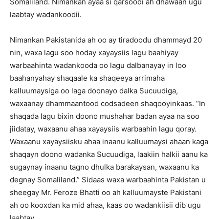
Somaliland. Nimankan ayaa si qarsoodi ah dhawaan ugu
laabtay wadankoodii.
Nimankan Pakistanida ah oo ay tiradoodu dhammayd 20
nin, waxa lagu soo hoday xayaysiis lagu baahiyay
warbaahinta wadankooda oo lagu dalbanayay in loo
baahanyahay shaqaale ka shaqeeya arrimaha
kalluumaysiga oo laga doonayo dalka Sucuudiga,
waxaanay dhammaantood codsadeen shaqooyinkaas. “In
shaqada lagu bixin doono mushahar badan ayaa na soo
jiidatay, waxaanu ahaa xayaysiis warbaahin lagu qoray.
Waxaanu xayaysiisku ahaa inaanu kalluumaysi ahaan kaga
shaqayn doono wadanka Sucuudiga, laakiin halkii aanu ka
sugaynay inaanu tagno dhulka barakaysan, waxaanu ka
degnay Somaliland.” Sidaas waxa warbaahinta Pakistan u
sheegay Mr. Feroze Bhatti oo ah kalluumayste Pakistani
ah oo kooxdan ka mid ahaa, kaas oo wadankiisii dib ugu
laabtay.