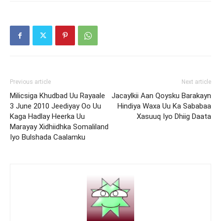
Previous article
Next article
Milicsiga Khudbad Uu Rayaale
Jacaylkii Aan Qoysku Barakayn
3 June 2010 Jeediyay Oo Uu
Hindiya Waxa Uu Ka Sababaa
Kaga Hadlay Heerka Uu
Xasuuq Iyo Dhiig Daata
Marayay Xidhiidhka Somaliland
Iyo Bulshada Caalamku