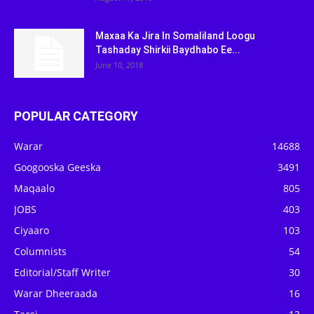
Maxaa Ka Jira In Somaliland Loogu
Tashaday Shirkii Baydhabo Ee...
June 10, 2018
POPULAR CATEGORY
Warar
14688
Googooska Geeska
3491
Maqaalo
805
JOBS
403
Ciyaaro
103
Columnists
54
Editorial/Staff Writer
30
Warar Dheeraada
16