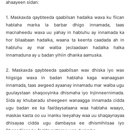
ahaayeen sidan:
1. Maskaxda qaybteeda qaabilsan hadalka waxa ku fiican
hablaha marka la barbar dhigo innamada, taas
macnaheedu waxa uu yahay in habluhu ay innamada ka
hor bilaabaan hadalka, waana ta keenta caadada ah in
habluhu ay mar walba jeclaadaan hadalka halka
innamaduna ay u badan yihiin dhanka aamuska.
2. Maskaxda qaybteeda qaabilsan wax dhiska iyo wax
hiigsiga waxa in badan hablaha kaga wanaagsan
innamada, taas awgeed ayaanay innamadu mar walba ugu
guulaystaan shaqooyinka dhismaha iyo Injinneernimada.
Sida ay khubaradu sheegeen wanaagga innamada cidda
ugu badan ee ka faa’daysataana waa hablaha waayo,
maskax kasta oo uu inanku leeyahay waa uu shaqaynayaa
dhisayaa cidda ugu dambaysa ee dhismihiisaa iyo