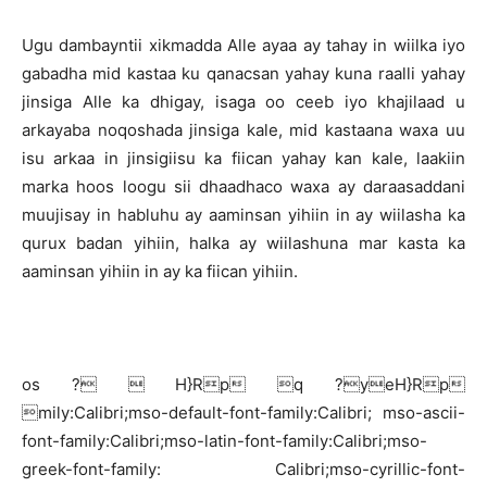
Ugu dambayntii xikmadda Alle ayaa ay tahay in wiilka iyo
gabadha mid kastaa ku qanacsan yahay kuna raalli yahay
jinsiga Alle ka dhigay, isaga oo ceeb iyo khajilaad u
arkayaba noqoshada jinsiga kale, mid kastaana waxa uu
isu arkaa in jinsigiisu ka fiican yahay kan kale, laakiin
marka hoos loogu sii dhaadhaco waxa ay daraasaddani
muujisay in habluhu ay aaminsan yihiin in ay wiilasha ka
qurux badan yihiin, halka ay wiilashuna mar kasta ka
aaminsan yihiin in ay ka fiican yihiin.
os ?  H}Rp q ?yeH}Rp
mily:Calibri;mso-default-font-family:Calibri; mso-ascii-
font-family:Calibri;mso-latin-font-family:Calibri;mso-
greek-font-family: Calibri;mso-cyrillic-font-