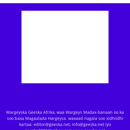
Wargeyska Geeska Afrika, waa Wargeys Madax-banaan oo ka
soo baxa Magaalada Hargeysa. waxaad nagala soo xidhiidhi
kartaa: editor@geeska.net, info@geeska.net iyo