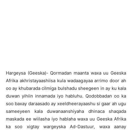
Hargeysa (Geeska)- Qormadan maanta waxa uu Geeska
Afrika akhristayaashiisa kula wadaagayaa arrimo door ah
oo ay khubarada cilmiga bulshadu sheegeen in ay ku kala
duwan yihiin innamada iyo habluhu. Qodobbadan oo ka
soo baxay daraasado ay xeeldheerayaashu si gaar ah ugu
sameeyeen kala duwanaanshiyaha dhinaca shaqada
maskada ee wiilasha iyo hablaha waxa uu Geeska Afrika
ka soo xigtay wargeyska Ad-Dastuur, waxa aanay