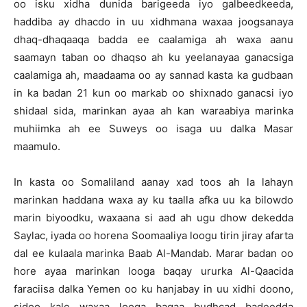
oo isku xidha dunida barigeeda iyo galbeedkeeda,
haddiba ay dhacdo in uu xidhmana waxaa joogsanaya
dhaq-dhaqaaqa badda ee caalamiga ah waxa aanu
saamayn taban oo dhaqso ah ku yeelanayaa ganacsiga
caalamiga ah, maadaama oo ay sannad kasta ka gudbaan
in ka badan 21 kun oo markab oo shixnado ganacsi iyo
shidaal sida, marinkan ayaa ah kan waraabiya marinka
muhiimka ah ee Suweys oo isaga uu dalka Masar
maamulo.
In kasta oo Somaliland aanay xad toos ah la lahayn
marinkan haddana waxa ay ku taalla afka uu ka bilowdo
marin biyoodku, waxaana si aad ah ugu dhow dekedda
Saylac, iyada oo horena Soomaaliya loogu tirin jiray afarta
dal ee kulaala marinka Baab Al-Mandab. Marar badan oo
hore ayaa marinkan looga baqay ururka Al-Qaacida
faraciisa dalka Yemen oo ku hanjabay in uu xidhi doono,
sidoo kale waxaa looga baqaa budhcad badeedda