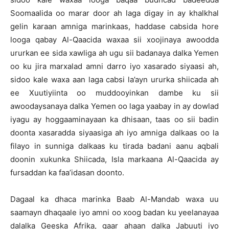
Soomaalida oo marar door ah laga digay in ay khalkhal
gelin karaan amniga marinkaas, haddase cabsida hore
looga qabay Al-Qaacida waxaa sii xoojinaya awoodda
ururkan ee sida xawliga ah ugu sii badanaya dalka Yemen
oo ku jira marxalad amni darro iyo xasarado siyaasi ah,
sidoo kale waxa aan laga cabsi la’ayn ururka shiicada ah
ee Xuutiyiinta oo muddooyinkan dambe ku sii
awoodaysanaya dalka Yemen oo laga yaabay in ay dowlad
iyagu ay hoggaaminayaan ka dhisaan, taas oo sii badin
doonta xasaradda siyaasiga ah iyo amniga dalkaas oo la
filayo in sunniga dalkaas ku tirada badani aanu aqbali
doonin xukunka Shiicada, Isla markaana Al-Qaacida ay
fursaddan ka faa’idasan doonto.
Dagaal ka dhaca marinka Baab Al-Mandab waxa uu
saamayn dhaqaale iyo amni oo xoog badan ku yeelanayaa
dalalka Geeska Afrika, gaar ahaan dalka Jabuuti iyo