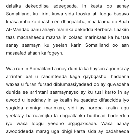
dalalka dekeddiisa adeegsada, in kasta oo aanay
Somaliland, ku jirin, kuwa sida tooska ah looga baqayo
khasaaraha ka dhasha ee dhaqaalaha, maadaama oo Baab
Al-Mandab aanu ahayn marinka dekedda Berbera. Laakiin
taas macnaheedu ma’aha in colaad marinkaas ka hurtaa
aanay saamayn ku yeelan karin Somaliland oo aan
masaafad ahaan ka fogeyn.
Waa run in Somaliland aanay dunida ka haysan aqoonsi ay
arrintan xal u raadinteeda kaga qaybgasho, haddana
waxaa u furan fursad diblumaasiyadeed oo ay quwadaha
dunida ee arrintani saamaynayso ay ku tusi karto in ay
awood u leedahay in ay kaalin ka qaadato difaacidda iyo
sugidda amniga marinkan, sidii ay horeba kaalin ugu
yeelatay barnaamijka la dagaallanka budhcad badeedda
iyo waxa loogu yeedho argagaxisada. Waxa aanay
awooddeeda marag uga dhigi karta sida ay badaheeda