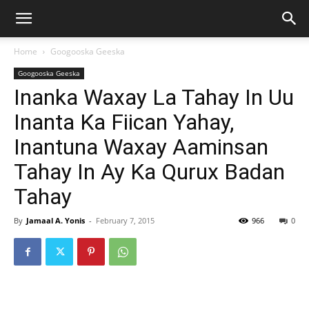
Home
Googooska Geeska
Googooska Geeska
Inanka Waxay La Tahay In Uu
Inanta Ka Fiican Yahay,
Inantuna Waxay Aaminsan
Tahay In Ay Ka Qurux Badan
Tahay
By
Jamaal A. Yonis
-
February 7, 2015
966
0