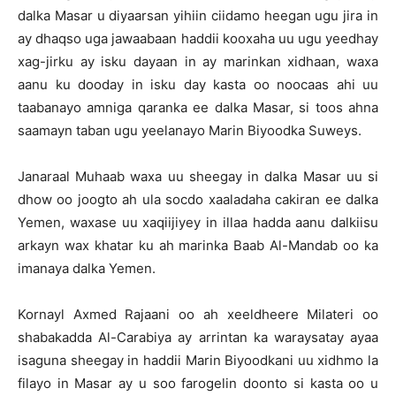
dalka Masar u diyaarsan yihiin ciidamo heegan ugu jira in
ay dhaqso uga jawaabaan haddii kooxaha uu ugu yeedhay
xag-jirku ay isku dayaan in ay marinkan xidhaan, waxa
aanu ku dooday in isku day kasta oo noocaas ahi uu
taabanayo amniga qaranka ee dalka Masar, si toos ahna
saamayn taban ugu yeelanayo Marin Biyoodka Suweys.
Janaraal Muhaab waxa uu sheegay in dalka Masar uu si
dhow oo joogto ah ula socdo xaaladaha cakiran ee dalka
Yemen, waxase uu xaqiijiyey in illaa hadda aanu dalkiisu
arkayn wax khatar ku ah marinka Baab Al-Mandab oo ka
imanaya dalka Yemen.
Kornayl Axmed Rajaani oo ah xeeldheere Milateri oo
shabakadda Al-Carabiya ay arrintan ka waraysatay ayaa
isaguna sheegay in haddii Marin Biyoodkani uu xidhmo la
filayo in Masar ay u soo farogelin doonto si kasta oo u