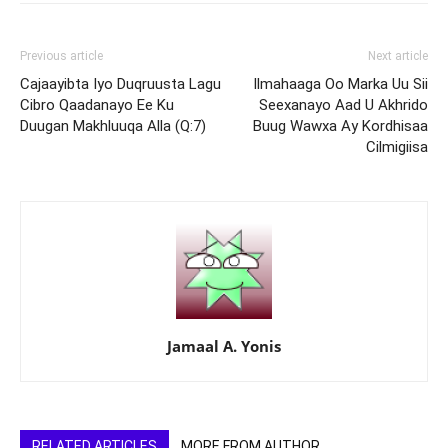
Previous article
Next article
Cajaayibta Iyo Duqruusta Lagu
Ilmahaaga Oo Marka Uu Sii
Cibro Qaadanayo Ee Ku
Seexanayo Aad U Akhrido
Duugan Makhluuqa Alla (Q:7)
Buug Wawxa Ay Kordhisaa
Cilmigiisa
Jamaal A. Yonis
RELATED ARTICLES
MORE FROM AUTHOR