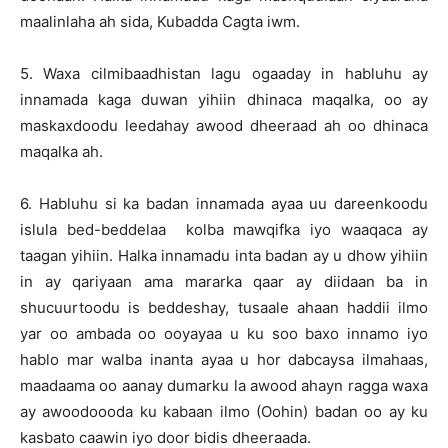
maalinlaha ah sida, Kubadda Cagta iwm.
5. Waxa cilmibaadhistan lagu ogaaday in habluhu ay
innamada kaga duwan yihiin dhinaca maqalka, oo ay
maskaxdoodu leedahay awood dheeraad ah oo dhinaca
maqalka ah.
6. Habluhu si ka badan innamada ayaa uu dareenkoodu
islula bed-beddelaa kolba mawqifka iyo waaqaca ay
taagan yihiin. Halka innamadu inta badan ay u dhow yihiin
in ay qariyaan ama mararka qaar ay diidaan ba in
shucuurtoodu is beddeshay, tusaale ahaan haddii ilmo
yar oo ambada oo ooyayaa u ku soo baxo innamo iyo
hablo mar walba inanta ayaa u hor dabcaysa ilmahaas,
maadaama oo aanay dumarku la awood ahayn ragga waxa
ay awoodoooda ku kabaan ilmo (Oohin) badan oo ay ku
kasbato caawin iyo door bidis dheeraada.