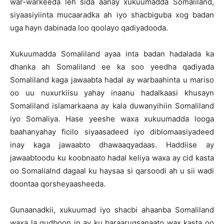
war-warkeeda leh sida aanay xukuumadda Somaliland,
siyaasiyiinta mucaaradka ah iyo shacbiguba xog badan
uga hayn dabinada loo qoolayo qadiyadooda.
Xukuumadda Somaliland ayaa inta badan hadalada ka
dhanka ah Somaliland ee ka soo yeedha qadiyada
Somaliland kaga jawaabta hadal ay warbaahinta u mariso
oo uu nuxurkiisu yahay inaanu hadalkaasi khusayn
Somaliland islamarkaana ay kala duwanyihiin Somaliland
iyo Somaliya. Hase yeeshe waxa xukuumadda looga
baahanyahay ficilo siyaasadeed iyo diblomaasiyadeed
inay kaga jawaabto dhawaaqyadaas. Haddiise ay
jawaabtoodu ku koobnaato hadal keliya waxa ay cid kasta
oo Somalialnd dagaal ku haysaa si qarsoodi ah u sii wadi
doontaa qorsheyaasheeda.
Gunaanadkii, xukuumad iyo shacbi ahaanba Somaliland
waxa la gudboon in ay ku baraarugsanaato wax kasta oo