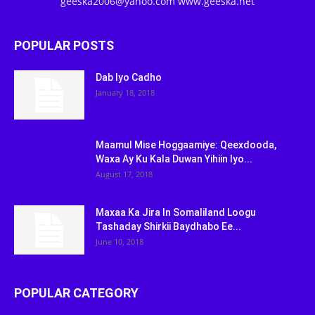
geeska2006@yahoo.com www.geeska.net
POPULAR POSTS
Dab Iyo Cadho
January 18, 2018
Maamul Mise Hoggaamiye: Qeexdooda,
Waxa Ay Ku Kala Duwan Yihiin Iyo...
August 17, 2018
Maxaa Ka Jira In Somaliland Loogu
Tashaday Shirkii Baydhabo Ee...
June 10, 2018
POPULAR CATEGORY