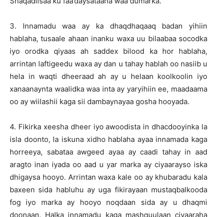
Shaqadiisaa ku faa’daysataana waa dumarka.
3. Innamadu waa ay ka dhaqdhaqaaq badan yihiin
hablaha, tusaale ahaan inanku waxa uu bilaabaa socodka
iyo orodka qiyaas ah saddex bilood ka hor hablaha,
arrintan laftigeedu waxa ay dan u tahay hablah oo nasiib u
hela in waqti dheeraad ah ay u helaan koolkoolin iyo
xanaanaynta waalidka waa inta ay yaryihiin ee, maadaama
oo ay wiilashii kaga sii dambaynayaa gosha hooyada.
4. Fikirka xeesha dheer iyo awoodista in dhacdooyinka la
isla doonto, la iskuna xidho hablaha ayaa innamada kaga
horreeya, sabataa awgeed ayaa ay caadi tahay in aad
aragto inan iyada oo aad u yar marka ay ciyaarayso iska
dhigaysa hooyo. Arrintan waxa kale oo ay khubaradu kala
baxeen sida habluhu ay uga fikirayaan mustaqbalkooda
fog iyo marka ay hooyo noqdaan sida ay u dhaqmi
doonaan. Halka innamadu kaga mashquulaan ciyaaraha