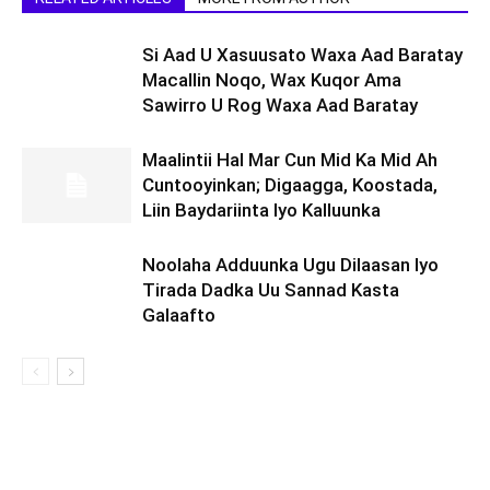
Si Aad U Xasuusato Waxa Aad Baratay
Macallin Noqo, Wax Kuqor Ama
Sawirro U Rog Waxa Aad Baratay
Maalintii Hal Mar Cun Mid Ka Mid Ah
Cuntooyinkan; Digaagga, Koostada,
Liin Baydariinta Iyo Kalluunka
Noolaha Adduunka Ugu Dilaasan Iyo
Tirada Dadka Uu Sannad Kasta
Galaafto