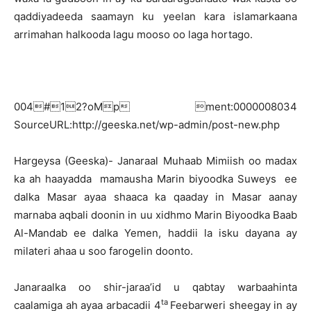
qaddiyadeeda saamayn ku yeelan kara islamarkaana
arrimahan halkooda lagu mooso oo laga hortago.
004#12?oMp ment:0000008034
SourceURL:http://geeska.net/wp-admin/post-new.php
H
argeysa (Geeska)- Janaraal Muhaab Mimiish oo madax
ka ah haayadda mamausha Marin biyoodka Suweys ee
dalka Masar ayaa shaaca ka qaaday in Masar aanay
marnaba aqbali doonin in uu xidhmo Marin Biyoodka Baab
Al-Mandab ee dalka Yemen, haddii la isku dayana ay
milateri ahaa u soo farogelin doonto.
Janaraalka oo shir-jaraa’id u qabtay warbaahinta
ta
caalamiga ah ayaa arbacadii 4
Feebarweri sheegay in ay