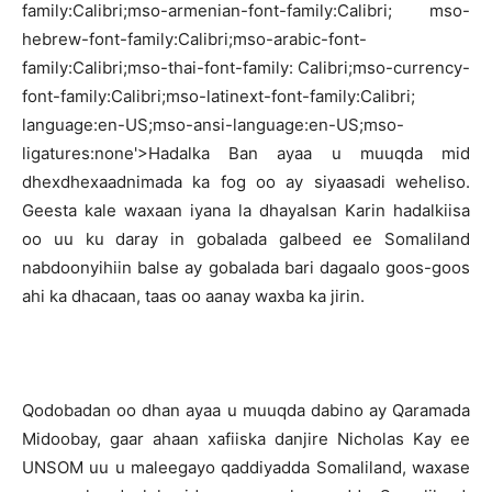
family:Calibri;mso-armenian-font-family:Calibri; mso-
hebrew-font-family:Calibri;mso-arabic-font-
family:Calibri;mso-thai-font-family: Calibri;mso-currency-
font-family:Calibri;mso-latinext-font-family:Calibri;
language:en-US;mso-ansi-language:en-US;mso-
ligatures:none'>Hadalka Ban ayaa u muuqda mid
dhexdhexaadnimada ka fog oo ay siyaasadi weheliso.
Geesta kale waxaan iyana la dhayalsan Karin hadalkiisa
oo uu ku daray in gobalada galbeed ee Somaliland
nabdoonyihiin balse ay gobalada bari dagaalo goos-goos
ahi ka dhacaan, taas oo aanay waxba ka jirin.
Qodobadan oo dhan ayaa u muuqda dabino ay Qaramada
Midoobay, gaar ahaan xafiiska danjire Nicholas Kay ee
UNSOM uu u maleegayo qaddiyadda Somaliland, waxase