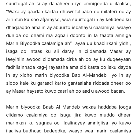
suurtogal ah si ay danaheeda iyo amnigeeda u ilaaliso,
“Waxa ay qaadan kartaa dhowr tallaabo oo milateri oo ay
arrintan ku soo afjarayso, waa suurtogal in ay kelideed ku
dhaqaaqdo ama in ay abuurto isbahaysi caalamiya, waayo
dunida oo dhami ma aqbali doonto in la taabta amniga
Marin Biyoodka caalamiga ah” ayaa uu khabiirkani yidhi,
isaga oo intaas ku sii daray in ciidamada Masar ay
leeyihiin awood ciidamada cirka ah oo ay ku duqeeyaan
fadhiisinnada xag-jirayaasha ama cid kasta oo isku dayda
in ay xidho marin biyoodka Bab Al-Mandeb, iyo in ay
sidoo kale ku garaaci karto gantaalaha riddada dheer oo
ay Masar haysato kuwo casri ah oo aad u awood badan.
Marin biyoodka Baab Al-Mandeb waxaa haddaba jooga
ciidamo caalamiya oo isugu jira kuwo muddo dheer
marinkan ku sugnaa oo ilaalinayey amnigiisa iyo kuwo
ilaaliya budhcad badeedka, waayo waa marin caalamiya