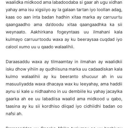
waalidka midkood ama labadoodaba si gaar ah ugu xidhan
yahay ama isu xigsiiyo ay la galaan tartan iyo loollan adag,
kaas oo aan inta badan hadhin xitaa marka ay carruurtu
qaangaadho ama da’doodu xitaa qaangaadhka ka sii
weynaato. Aakhirkana fogeyntaas uu ilmahani kala
kulmayo carruurtoodu waxa ay ku beeraysaa cuqdad iyo
calool xumo uu u qaado walaalihii.
Daraasaddu waxa ay tilmaamtay in ilmahan ay waalidkii
isku dhow yihiin ay qudhiisuna marka uu cadaadiskan kala
kulmo walaalihii ay ku beeranto shucuur ah in uu
masuuliyadda waxa dhacaya wax ku leeyahay, ama haddii
aynu si kale u nidhaahno in uu dembiile ku yahay jacaylka
gaarka ah ee uu labadiisa waalid ama midkood u qabo,
taasina ay ku sii kordhiso diiqad iyo cidhiidhi badan oo
nafsi ah.