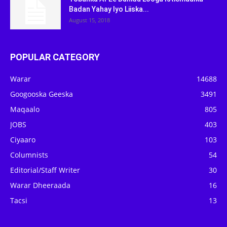
Badan Yahay Iyo Liiska...
August 15, 2018
POPULAR CATEGORY
Warar
14688
Googooska Geeska
3491
Maqaalo
805
JOBS
403
Ciyaaro
103
Columnists
54
Editorial/Staff Writer
30
Warar Dheeraada
16
Tacsi
13