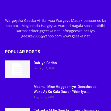
Wargeyska Geeska Afrika, waa Wargeys Madax-banaan oo ka
soo baxa Magaalada Hargeysa. waxaad nagala soo xidhiidhi
kartaa: editor@geeska.net, info@geeska.net iyo
geeska2006@yahoo.com www.geeska.net
POPULAR POSTS
Dab Iyo Cadho
January 18, 2018
Maamul Mise Hoggaamiye: Qeexdooda,
Waxa Ay Ku Kala Duwan Yihiin Iyo...
August 17, 2018
Tobanka Af Ee Dunida Loogu Isticmaalka