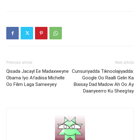
Previous article
Next article
Qisada Jacayl Ee Madaxweyne
Cunsuriyadda Tiknoolajiyadda:
Obama Iyo Afadiisa Michelle
Google Oo Raalli Gelin Ka
Oo Filim Laga Sameeyey
Bixisay Dad Madow Ah Oo Ay
Daanyeerro Ku Sheegtay