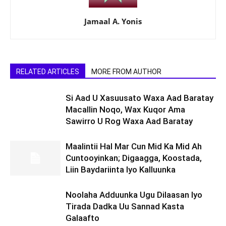
Jamaal A. Yonis
RELATED ARTICLES
MORE FROM AUTHOR
Si Aad U Xasuusato Waxa Aad Baratay
Macallin Noqo, Wax Kuqor Ama
Sawirro U Rog Waxa Aad Baratay
Maalintii Hal Mar Cun Mid Ka Mid Ah
Cuntooyinkan; Digaagga, Koostada,
Liin Baydariinta Iyo Kalluunka
Noolaha Adduunka Ugu Dilaasan Iyo
Tirada Dadka Uu Sannad Kasta
Galaafto