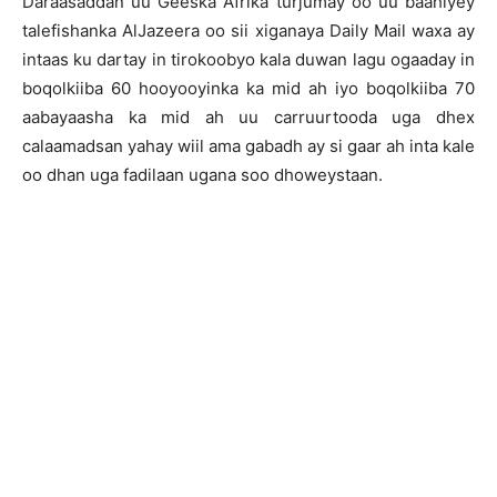
Daraasaddan uu Geeska Afrika turjumay oo uu baahiyey
talefishanka AlJazeera oo sii xiganaya Daily Mail waxa ay
intaas ku dartay in tirokoobyo kala duwan lagu ogaaday in
boqolkiiba 60 hooyooyinka ka mid ah iyo boqolkiiba 70
aabayaasha ka mid ah uu carruurtooda uga dhex
calaamadsan yahay wiil ama gabadh ay si gaar ah inta kale
oo dhan uga fadilaan ugana soo dhoweystaan.