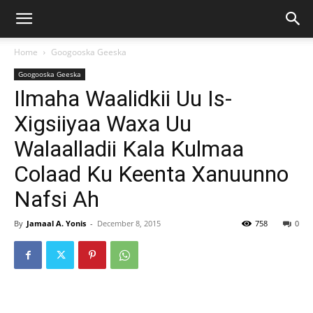
Home
Googooska Geeska
Googooska Geeska
Ilmaha Waalidkii Uu Is-
Xigsiiyaa Waxa Uu
Walaalladii Kala Kulmaa
Colaad Ku Keenta Xanuunno
Nafsi Ah
By
Jamaal A. Yonis
-
December 8, 2015
758
0