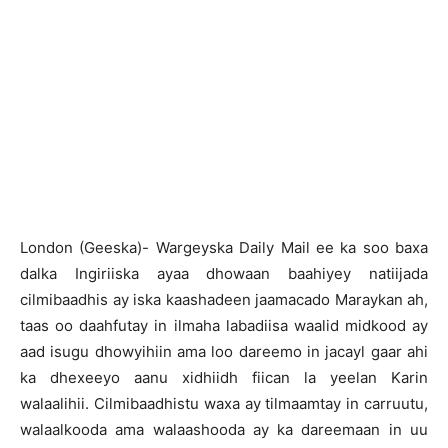
London (Geeska)- Wargeyska Daily Mail ee ka soo baxa
dalka Ingiriiska ayaa dhowaan baahiyey natiijada
cilmibaadhis ay iska kaashadeen jaamacado Maraykan ah,
taas oo daahfutay in ilmaha labadiisa waalid midkood ay
aad isugu dhowyihiin ama loo dareemo in jacayl gaar ahi
ka dhexeeyo aanu xidhiidh fiican la yeelan Karin
walaalihii. Cilmibaadhistu waxa ay tilmaamtay in carruutu,
walaalkooda ama walaashooda ay ka dareemaan in uu