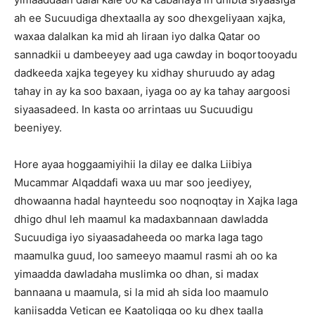
ah ee Sucuudiga dhextaalla ay soo dhexgeliyaan xajka,
waxaa dalalkan ka mid ah Iiraan iyo dalka Qatar oo
sannadkii u dambeeyey aad uga cawday in boqortooyadu
dadkeeda xajka tegeyey ku xidhay shuruudo ay adag
tahay in ay ka soo baxaan, iyaga oo ay ka tahay aargoosi
siyaasadeed. In kasta oo arrintaas uu Sucuudigu
beeniyey.
Hore ayaa hoggaamiyihii la dilay ee dalka Liibiya
Mucammar Alqaddafi waxa uu mar soo jeediyey,
dhowaanna hadal haynteedu soo noqnoqtay in Xajka laga
dhigo dhul leh maamul ka madaxbannaan dawladda
Sucuudiga iyo siyaasadaheeda oo marka laga tago
maamulka guud, loo sameeyo maamul rasmi ah oo ka
yimaadda dawladaha muslimka oo dhan, si madax
bannaana u maamula, si la mid ah sida loo maamulo
kaniisadda Vetican ee Kaatoligga oo ku dhex taalla