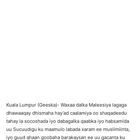
Kuala Lumpur (Geeska)- Waxaa dalka Maleesiya lagaga
dhawaaqay dhismaha hay’ad caalamiya oo shaqadeedu
tahay la socoshada iyo dabagalka qaabka iyo habsamida
uu Sucuudigu ku maamulo labada xaram ee muslimiinta,
iyo guud ahaan goobaha barakaysan ee uu gacanta ku