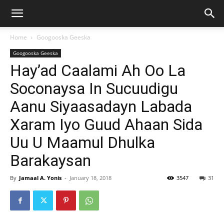
Home
Googooska Geeska
Googooska Geeska
Hay’ad Caalami Ah Oo La
Soconaysa In Sucuudigu
Aanu Siyaasadayn Labada
Xaram Iyo Guud Ahaan Sida
Uu U Maamul Dhulka
Barakaysan
By
Jamaal A. Yonis
-
January 18, 2018
3547
31