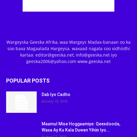
Wargeyska Geeska Afrika, waa Wargeys Madax-banaan oo ka
soo baxa Magaalada Hargeysa. waxaad nagala soo xidhiidhi
kartaa: editor@geeska.net, info@geeska.net iyo
geeska2006@yahoo.com www.geeska.net
POPULAR POSTS
Dab Iyo Cadho
January 18, 2018
Maamul Mise Hoggaamiye: Qeexdooda,
Waxa Ay Ku Kala Duwan Yihiin Iyo...
August 17, 2018