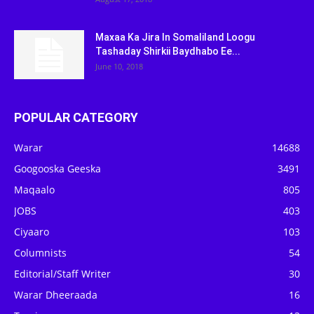
Maxaa Ka Jira In Somaliland Loogu
Tashaday Shirkii Baydhabo Ee...
June 10, 2018
POPULAR CATEGORY
Warar
14688
Googooska Geeska
3491
Maqaalo
805
JOBS
403
Ciyaaro
103
Columnists
54
Editorial/Staff Writer
30
Warar Dheeraada
16