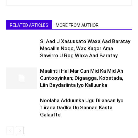
RELATED ARTICLES
MORE FROM AUTHOR
Si Aad U Xasuusato Waxa Aad Baratay
Macallin Noqo, Wax Kuqor Ama
Sawirro U Rog Waxa Aad Baratay
Maalintii Hal Mar Cun Mid Ka Mid Ah
Cuntooyinkan; Digaagga, Koostada,
Liin Baydariinta Iyo Kalluunka
Noolaha Adduunka Ugu Dilaasan Iyo
Tirada Dadka Uu Sannad Kasta
Galaafto