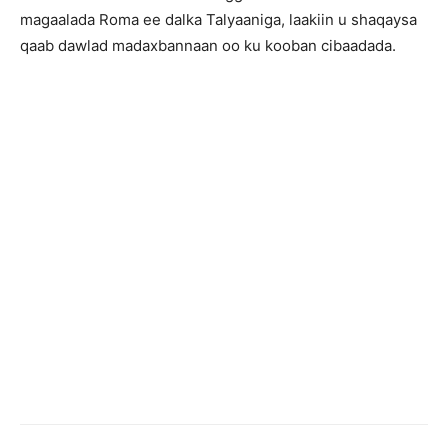
magaalada Roma ee dalka Talyaaniga, laakiin u shaqaysa
qaab dawlad madaxbannaan oo ku kooban cibaadada.