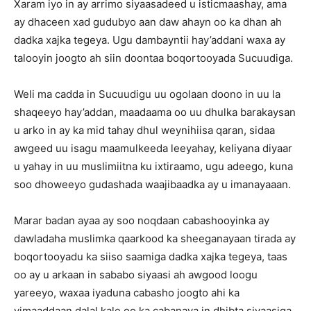
Xaram iyo in ay arrimo siyaasadeed u isticmaashay, ama
ay dhaceen xad gudubyo aan daw ahayn oo ka dhan ah
dadka xajka tegeya. Ugu dambayntii hay’addani waxa ay
talooyin joogto ah siin doontaa boqortooyada Sucuudiga.
Weli ma cadda in Sucuudigu uu ogolaan doono in uu la
shaqeeyo hay’addan, maadaama oo uu dhulka barakaysan
u arko in ay ka mid tahay dhul weynihiisa qaran, sidaa
awgeed uu isagu maamulkeeda leeyahay, keliyana diyaar
u yahay in uu muslimiitna ku ixtiraamo, ugu adeego, kuna
soo dhoweeyo gudashada waajibaadka ay u imanayaaan.
Marar badan ayaa ay soo noqdaan cabashooyinka ay
dawladaha muslimka qaarkood ka sheeganayaan tirada ay
boqortooyadu ka siiso saamiga dadka xajka tegeya, taas
oo ay u arkaan in sababo siyaasi ah awgood loogu
yareeyo, waxaa iyaduna cabasho joogto ahi ka
yimaaddaan dalal kale oo ka cabanaya in dhibta siyaasiga