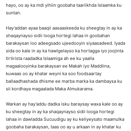
hayo, oo ay ka mdi yihiin goobaha taariikhda Islaamka ku
suntan.
Hay’addan ayaa baaqii aasaaskeeda ku sheegtay in ay ka
shaqaynayso sidii looga hortegi lahaa in goobahan
barakaysan loo adeegsado ujeedooyin siyaasadeed. Iyada
sida oo kale in ay ka hawlgelayso ka hortagga iyo joojinta
tirtirista raadadka Islaamiga ah ee ku yaalla
magaalooyinka barakaysan ee Makah iyo Maddiina,
kuwaas oo ay khatar weyni ka soo foodsaartay
ballaadhashada dhisme ee marba marka ka dambaysa ku
sii kordhaya magaalada Maka Almukarama.
Warkan ay hay’addu dadka isku baraysay waxa kale oo ay
ku sheegtay in ay ka shaqaynayso sidii looga hortegi
lahaa in dawladda Sucuudigu ay ku keliyeysato maamulka
goobaha barakaysan, taas oo ay u arkaan in ay khatar ku