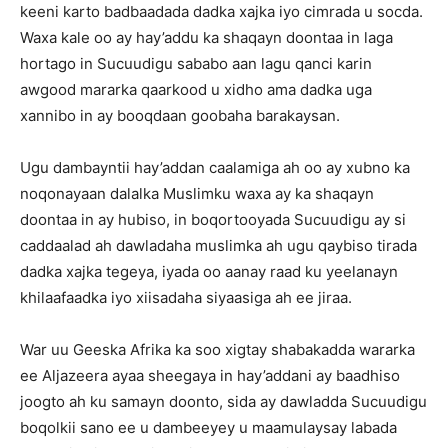
keeni karto badbaadada dadka xajka iyo cimrada u socda.
Waxa kale oo ay hay’addu ka shaqayn doontaa in laga
hortago in Sucuudigu sababo aan lagu qanci karin
awgood mararka qaarkood u xidho ama dadka uga
xannibo in ay booqdaan goobaha barakaysan.
Ugu dambayntii hay’addan caalamiga ah oo ay xubno ka
noqonayaan dalalka Muslimku waxa ay ka shaqayn
doontaa in ay hubiso, in boqortooyada Sucuudigu ay si
caddaalad ah dawladaha muslimka ah ugu qaybiso tirada
dadka xajka tegeya, iyada oo aanay raad ku yeelanayn
khilaafaadka iyo xiisadaha siyaasiga ah ee jiraa.
War uu Geeska Afrika ka soo xigtay shabakadda wararka
ee Aljazeera ayaa sheegaya in hay’addani ay baadhiso
joogto ah ku samayn doonto, sida ay dawladda Sucuudigu
boqolkii sano ee u dambeeyey u maamulaysay labada