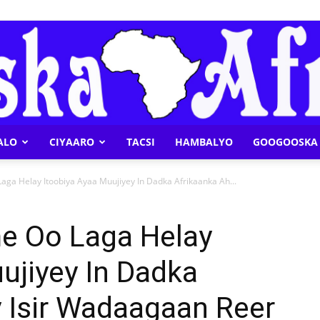
ALO
CIYAARO
TACSI
HAMBALYO
GOOGOOSKA 
Geeska
ga Helay Itoobiya Ayaa Muujiyey In Dadka Afrikaanka Ah...
e Oo Laga Helay
ujiyey In Dadka
Afrika
 Isir Wadaagaan Reer