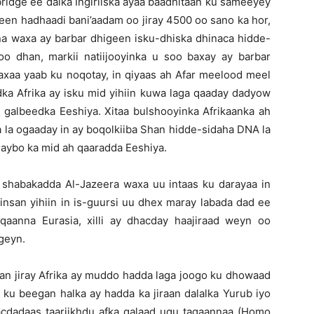
ridge ee dalka Ingiriiska ayaa baadhitaan ku sameeyey
een hadhaadi bani’aadam oo jiray 4500 oo sano ka hor,
bna waxa ay barbar dhigeen isku-dhiska dhinaca hidde-
o dhan, markii natiijooyinka u soo baxay ay barbar
waxaa yaab ku noqotay, in qiyaas ah Afar meelood meel
a Afrika ay isku mid yihiin kuwa laga qaaday dadyow
e galbeedka Eeshiya. Xitaa bulshooyinka Afrikaanka ah
a la ogaaday in ay boqolkiiba Shan hidde-sidaha DNA la
aybo ka mid ah qaaradda Eeshiya.
 shabakadda Al-Jazeera waxa uu intaas ku darayaa in
nsan yihiin in is-guursi uu dhex maray labada dad ee
aqaanna Eurasia, xilli ay dhacday haajiraad weyn oo
geyn.
aan jiray Afrika ay muddo hadda laga joogo ku dhowaad
ku beegan halka ay hadda ka jiraan dalalka Yurub iyo
cdadaas taariikhdu afka qalaad ugu taqaannaa (Homo