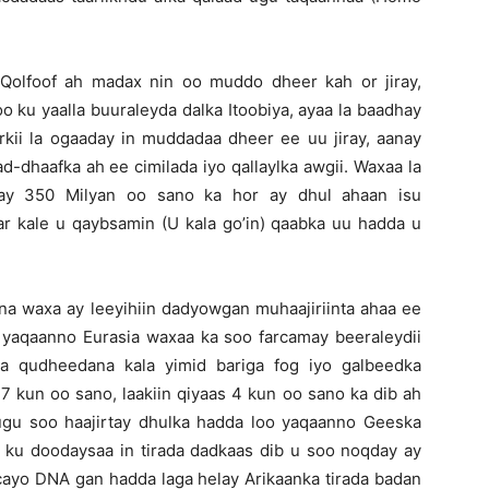
Qolfoof ah madax nin oo muddo dheer kah or jiray,
o ku yaalla buuraleyda dalka Itoobiya, ayaa la baadhay
rkii la ogaaday in muddadaa dheer ee uu jiray, aanay
dhaafka ah ee cimilada iyo qallaylka awgii. Waxaa la
 ay 350 Milyan oo sano ka hor ay dhul ahaan isu
ar kale u qaybsamin (U kala go’in) qaabka uu hadda u
 waxa ay leeyihiin dadyowgan muhaajiriinta ahaa ee
 yaqaanno Eurasia waxaa ka soo farcamay beeraleydii
a qudheedana kala yimid bariga fog iyo galbeedka
7 kun oo sano, laakiin qiyaas 4 kun oo sano ka dib ah
b ugu soo haajirtay dhulka hadda loo yaqaanno Geeska
y ku doodaysaa in tirada dadkaas dib u soo noqday ay
cayo DNA gan hadda laga helay Arikaanka tirada badan