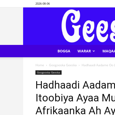
2026-08-06
BOGGA
WARAR
MAQA
Home
Googooska Geeska
Hadhaadi Aadame Oo La
Googooska Geeska
Hadhaadi Aadam
Itoobiya Ayaa Mu
Afrikaanka Ah Ay