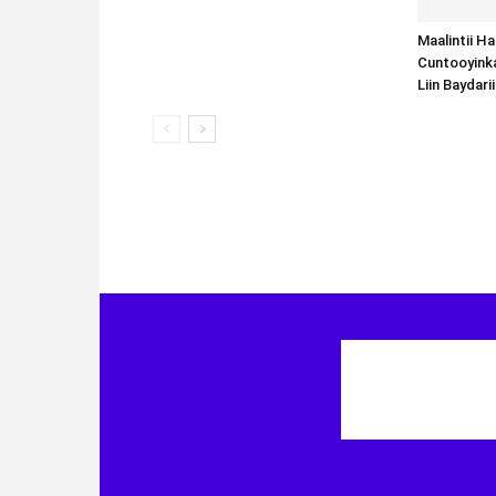
Maalintii H
Cuntooyink
Liin Baydari