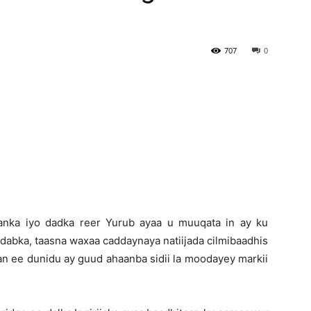
Newspaper
707
0
anka iyo dadka reer Yurub ayaa u muuqata in ay ku
abka, taasna waxaa caddaynaya natiijada cilmibaadhis
n ee dunidu ay guud ahaanba sidii la moodayey markii