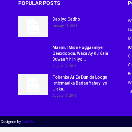
POPULAR POSTS
P
-
Dab Iyo Cadho
W
January 18, 2018
G
M
J
Maamul Mise Hoggaamiye:
Qeexdooda, Waxa Ay Ku Kala
C
Duwan Yihiin Iyo...
C
August 17, 2018
Ed
Tobanka Af Ee Dunida Loogu
W
Isticmaalka Badan Yahay Iyo
Liiska...
Ta
August 15, 2018
| Designed by
SomSite