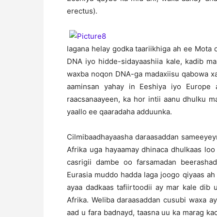
erectus).
lagana helay godka taariikhiga ah ee Mota o
DNA iyo hidde-sidayaashiia kale, kadib ma
waxba noqon DNA-ga madaxiisu qabowa xad-
aaminsan yahay in Eeshiya iyo Europe
raacsanaayeen, ka hor intii aanu dhulku m
yaallo ee qaaradaha adduunka.
Cilmibaadhayaasha daraasaddan sameeyeyna
Afrika uga hayaamay dhinaca dhulkaas loo
casrigii dambe oo farsamadan beerashad
Eurasia muddo hadda laga joogo qiyaas ah 
ayaa dadkaas tafiirtoodii ay mar kale di
Afrika. Weliba daraasaddan cusubi waxa a
aad u fara badnayd, taasna uu ka marag ka