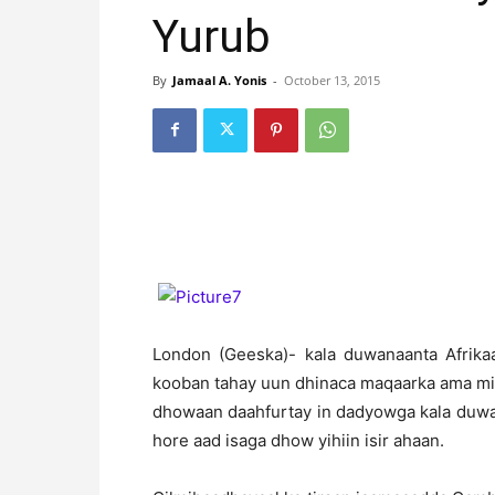
Yurub
By
Jamaal A. Yonis
-
October 13, 2015
London (Geeska)- kala duwanaanta Afrika
kooban tahay uun dhinaca maqaarka ama mid
dhowaan daahfurtay in dadyowga kala duwa
hore aad isaga dhow yihiin isir ahaan.