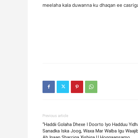
meelaha kala duwanna ku dhaqan ee casrig
Previous article
“Haddii Golaha Dhexe I Doorto Iyo Hadduu Yid
Sanadka Iska Joog, Waxa Mar Walba Igu Waaji
Ah Inaan Sharciga Xisbiga U Hoggaansamo,