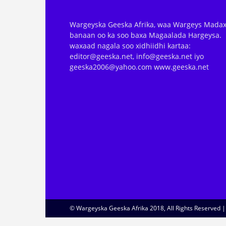
Wargeyska Geeska Afrika, waa Wargeys Madax
banaan oo ka soo baxa Magaalada Hargeysa.
waxaad nagala soo xidhiidhi kartaa:
editor@geeska.net, info@geeska.net iyo
geeska2006@yahoo.com www.geeska.net
© Wargeyska Geeska Afrika 2018, All Rights Reserved 