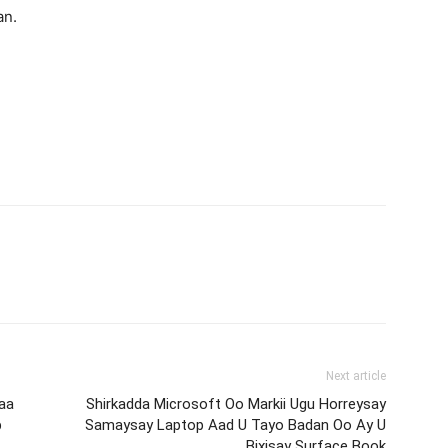
an.
Next article
haa
Shirkadda Microsoft Oo Markii Ugu Horreysay
b
Samaysay Laptop Aad U Tayo Badan Oo Ay U
Bixisay Surface Book