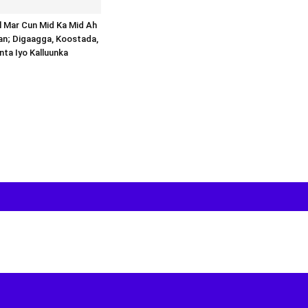
al Mar Cun Mid Ka Mid Ah
an; Digaagga, Koostada,
inta Iyo Kalluunka