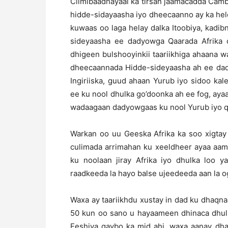
Cilmibaadhayaal ka tirsan jaamacadda Camb
hidde-sidayaasha iyo dheecaanno ay ka hel
kuwaas oo laga helay dalka Itoobiya, kadi
sideyaasha ee dadyowga Qaarada Afrika o
dhigeen bulshooyinkii taariikhiga ahaana 
dheecaannada Hidde-sideyaasha ah ee dadk
Ingiriiska, guud ahaan Yurub iyo sidoo kal
ee ku nool dhulka go’doonka ah ee fog, aya
wadaagaan dadyowgaas ku nool Yurub iyo q
Warkan oo uu Geeska Afrika ka soo xigtay
culimada arrimahan ku xeeldheer ayaa aami
ku noolaan jiray Afrika iyo dhulka loo y
raadkeeda la hayo balse ujeedeeda aan la o
Waxa ay taariikhdu xustay in dad ku dhaqn
50 kun oo sano u hayaameen dhinaca dhul 
Eeshiya qaybo ka mid ahi, waxa aanay dha