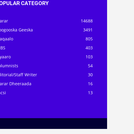
OPULAR CATEGORY
arar
14688
oogooska Geeska
3491
aqaalo
805
OBS
403
iyaaro
103
olumnists
54
itorial/Staff Writer
30
arar Dheeraada
16
csi
13