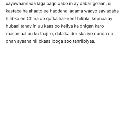
xayawaannada laga baqo qabo in ay dabar go’aan, si
kastaba ha ahaato ee haddana lagama waayo sayladaha
hilibka ee China oo qofka hal-neef hilibkii keenaa ay
hubaal tahay in uu kaas oo keliya ka dhigan karo
raasamaal uu ku taajiro, dalalka deriska iyo dunda oo
dhan ayaana hilibkaas looga soo tahriibiyaa.