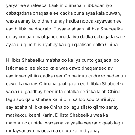
yaryar ee shafeeca. Laakiin qiimaha hilibbadan iyo
dabaqadaha dhaqaale ee dadka cuna ayaa kala duwan,
waxa aanay ku xidhan tahay hadba nooca xayawaan ee
aad hilibkiisa doorato. Tusaale ahaan hilibka Shabeelka
oo ay cunaan maalqabeennada iyo dadka dabaqada sare
ayaa uu qiimihiisu yahay ka ugu qaalisan dalka China.
Hilibka Shabeelku ma'aha oo keliya cunto gaajada loo
isticmaalo, ee sidoo kale waa dawo dhaqameed ay
aaminsan yihiin dadka reer China inuu cudurro badan uu
dawo ka yahay. Qiimaha qaaliga ah ee hilibka Shabeelku
waxa uu gaadhay heer inta dalalka deriska la ah China
lagu soo qalo shabeelka hilbihiisa loo soo tahriibiyo
sayladaha hilibka ee China oo lagu siisto qiimo aanay
maskaxdu keeni Karin. Dilista Shabeelku waa ka
mamnuuc dunida, waxaana ka yaalla xeerar ciqaab lagu
mutaysanayo maadaama oo uu ka mid yahay