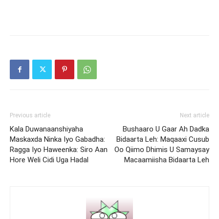
Previous article
Next article
Kala Duwanaanshiyaha
Bushaaro U Gaar Ah Dadka
Maskaxda Ninka Iyo Gabadha:
Bidaarta Leh: Maqaaxi Cusub
Ragga Iyo Haweenka: Siro Aan
Oo Qiimo Dhimis U Samaysay
Hore Weli Cidi Uga Hadal
Macaamiisha Bidaarta Leh