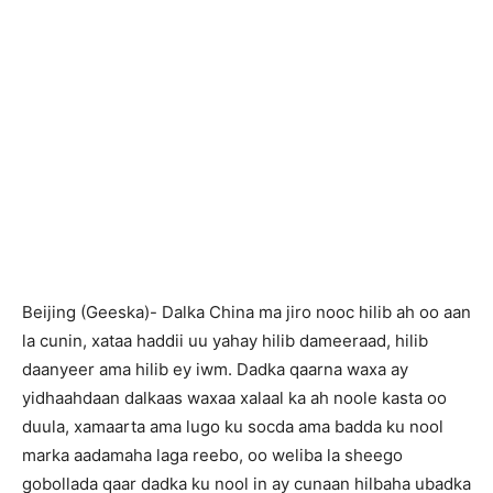
Beijing (Geeska)- Dalka China ma jiro nooc hilib ah oo aan
la cunin, xataa haddii uu yahay hilib dameeraad, hilib
daanyeer ama hilib ey iwm. Dadka qaarna waxa ay
yidhaahdaan dalkaas waxaa xalaal ka ah noole kasta oo
duula, xamaarta ama lugo ku socda ama badda ku nool
marka aadamaha laga reebo, oo weliba la sheego
gobollada qaar dadka ku nool in ay cunaan hilbaha ubadka