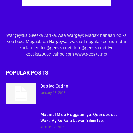
Wargeyska Geeska Afrika, waa Wargeys Madax-banaan oo ka
soo baxa Magaalada Hargeysa. waxaad nagala soo xidhiidhi
kartaa: editor@geeska.net, info@geeska.net iyo
geeska2006@yahoo.com www.geeska.net
POPULAR POSTS
Dab Iyo Cadho
January 18, 2018
Maamul Mise Hoggaamiye: Qeexdooda,
Waxa Ay Ku Kala Duwan Yihiin Iyo...
August 17, 2018