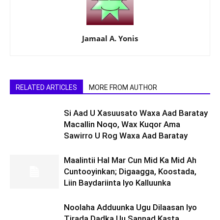
Jamaal A. Yonis
RELATED ARTICLES
MORE FROM AUTHOR
Si Aad U Xasuusato Waxa Aad Baratay
Macallin Noqo, Wax Kuqor Ama
Sawirro U Rog Waxa Aad Baratay
Maalintii Hal Mar Cun Mid Ka Mid Ah
Cuntooyinkan; Digaagga, Koostada,
Liin Baydariinta Iyo Kalluunka
Noolaha Adduunka Ugu Dilaasan Iyo
Tirada Dadka Uu Sannad Kasta