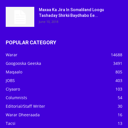
Maxaa Ka Jira In Somaliland Loogu
Tashaday Shirkii Baydhabo Ee...
June 10, 2018
POPULAR CATEGORY
Warar
14688
Googooska Geeska
3491
Maqaalo
805
JOBS
403
Ciyaaro
103
Columnists
54
Editorial/Staff Writer
30
Warar Dheeraada
16
Tacsi
13