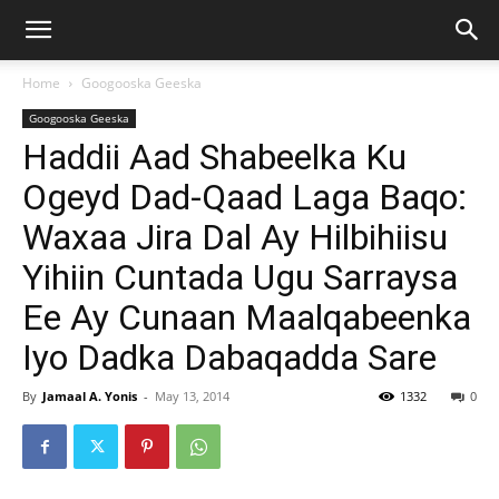
Home
Googooska Geeska
Googooska Geeska
Haddii Aad Shabeelka Ku
Ogeyd Dad-Qaad Laga Baqo:
Waxaa Jira Dal Ay Hilbihiisu
Yihiin Cuntada Ugu Sarraysa
Ee Ay Cunaan Maalqabeenka
Iyo Dadka Dabaqadda Sare
By
Jamaal A. Yonis
-
May 13, 2014
1332
0