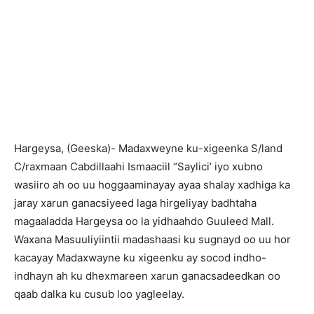
H
argeysa, (Geeska)- Madaxweyne ku-xigeenka S/land
C/raxmaan Cabdillaahi Ismaaciil “Saylici’ iyo xubno
wasiiro ah oo uu hoggaaminayay ayaa shalay xadhiga ka
jaray xarun ganacsiyeed laga hirgeliyay badhtaha
magaaladda Hargeysa oo la yidhaahdo Guuleed Mall.
Waxana Masuuliyiintii madashaasi ku sugnayd oo uu hor
kacayay Madaxwayne ku xigeenku ay socod indho-
indhayn ah ku dhexmareen xarun ganacsadeedkan oo
qaab dalka ku cusub loo yagleelay.