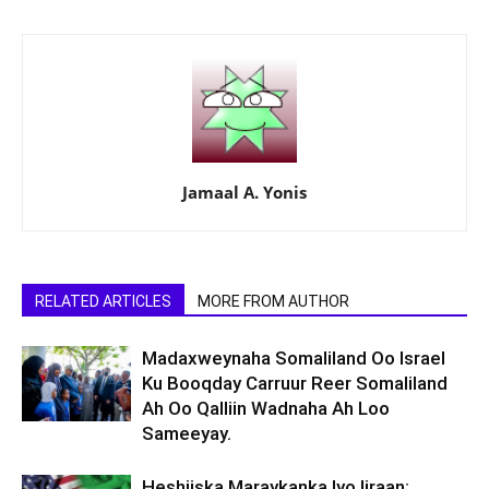
Jamaal A. Yonis
RELATED ARTICLES
MORE FROM AUTHOR
Madaxweynaha Somaliland Oo Israel
Ku Booqday Carruur Reer Somaliland
Ah Oo Qalliin Wadnaha Ah Loo
Sameeyay.
Heshiiska Maraykanka Iyo Iiraan: