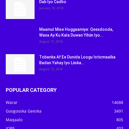
Dab Iyo Cadho
January 18, 2018
Maamul Mise Hoggaamiye: Qeexdooda,
Waxa Ay Ku Kala Duwan Yihiin Iyo...
August 17, 2018
Tobanka Af Ee Dunida Loogu Isticmaalka
Badan Yahay Iyo Liiska...
August 15, 2018
POPULAR CATEGORY
Warar
14688
Googooska Geeska
3491
Maqaalo
805
JOBS
403