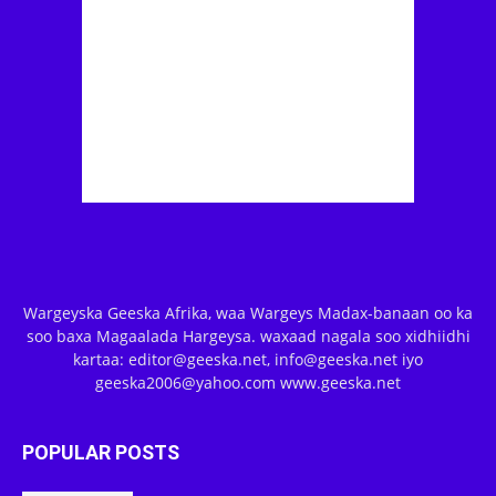
Wargeyska Geeska Afrika, waa Wargeys Madax-banaan oo ka
soo baxa Magaalada Hargeysa. waxaad nagala soo xidhiidhi
kartaa: editor@geeska.net, info@geeska.net iyo
geeska2006@yahoo.com www.geeska.net
POPULAR POSTS