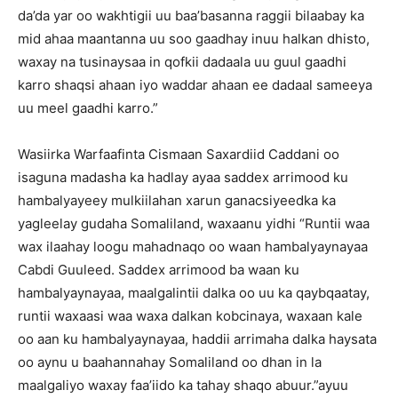
da’da yar oo wakhtigii uu baa’basanna raggii bilaabay ka
mid ahaa maantanna uu soo gaadhay inuu halkan dhisto,
waxay na tusinaysaa in qofkii dadaala uu guul gaadhi
karro shaqsi ahaan iyo waddar ahaan ee dadaal sameeya
uu meel gaadhi karro.”
Wasiirka Warfaafinta Cismaan Saxardiid Caddani oo
isaguna madasha ka hadlay ayaa saddex arrimood ku
hambalyayeey mulkiilahan xarun ganacsiyeedka ka
yagleelay gudaha Somaliland, waxaanu yidhi “Runtii waa
wax ilaahay loogu mahadnaqo oo waan hambalyaynayaa
Cabdi Guuleed. Saddex arrimood ba waan ku
hambalyaynayaa, maalgalintii dalka oo uu ka qaybqaatay,
runtii waxaasi waa waxa dalkan kobcinaya, waxaan kale
oo aan ku hambalyaynayaa, haddii arrimaha dalka haysata
oo aynu u baahannahay Somaliland oo dhan in la
maalgaliyo waxay faa’iido ka tahay shaqo abuur.”ayuu