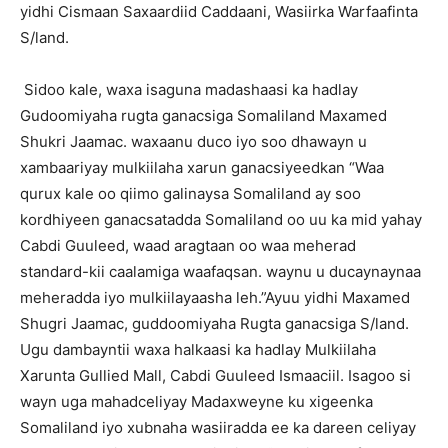
yidhi Cismaan Saxaardiid Caddaani, Wasiirka Warfaafinta
S/land.
Sidoo kale, waxa isaguna madashaasi ka hadlay
Gudoomiyaha rugta ganacsiga Somaliland Maxamed
Shukri Jaamac. waxaanu duco iyo soo dhawayn u
xambaariyay mulkiilaha xarun ganacsiyeedkan “Waa
qurux kale oo qiimo galinaysa Somaliland ay soo
kordhiyeen ganacsatadda Somaliland oo uu ka mid yahay
Cabdi Guuleed, waad aragtaan oo waa meherad
standard-kii caalamiga waafaqsan. waynu u ducaynaynaa
meheradda iyo mulkiilayaasha leh.”Ayuu yidhi Maxamed
Shugri Jaamac, guddoomiyaha Rugta ganacsiga S/land.
Ugu dambayntii waxa halkaasi ka hadlay Mulkiilaha
Xarunta Gullied Mall, Cabdi Guuleed Ismaaciil. Isagoo si
wayn uga mahadceliyay Madaxweyne ku xigeenka
Somaliland iyo xubnaha wasiiradda ee ka dareen celiyay