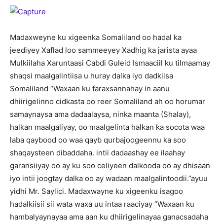
Madaxweyne ku xigeenka Somaliland oo hadal ka
jeediyey Xaflad loo sammeeyey Xadhig ka jarista ayaa
Mulkiilaha Xaruntaasi Cabdi Guleid Ismaaciil ku tilmaamay
shaqsi maalgalintiisa u huray dalka iyo dadkiisa
Somaliland “Waxaan ku faraxsannahay in aanu
dhiirigelinno cidkasta oo reer Somaliland ah oo horumar
samaynaysa ama dadaalaysa, ninka maanta (Shalay),
halkan maalgaliyay, oo maalgelinta halkan ka socota waa
laba qaybood oo waa qayb qurbajoogeennu ka soo
shaqaysteen dibaddaha. intii dadaashay ee ilaahay
garansiiyay oo ay ku soo celiyeen dalkooda oo ay dhisaan
iyo intii joogtay dalka oo ay wadaan maalgalintoodii.”ayuu
yidhi Mr. Saylici. Madaxwayne ku xigeenku isagoo
hadalkiisii sii wata waxa uu intaa raaciyay “Waxaan ku
hambalyaynayaa ama aan ku dhiirigelinayaa ganacsadaha