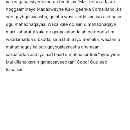
xarun ganacsiyeedkan uu hindisay “Marti-sharafta uu
hoggaaminayo Madaxweyne Ku-xigeenka Somaliland, ka
soo qaybgalayaasha, golaha wasiiradda aad iyo aad baan
ugu mahadnaqayaa. Waxa kale oo aan u mahadnaqaya
marti-sharafta kale ee ganacsatadda ah ee nooga timi
waddamadda dibadda, sida Dubia iyo Somalia, waxaan u
mahadnaqay ka soo qaybgalayaasha dhamaan,
saxaafadda aad iyo aad baad u mahadsantihii.”ayuu yidhi
Mulkiilaha xarun ganacsayeedkani Cabdi Guuleed
Ismaaciil.