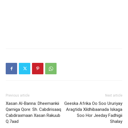
Previous article
Next article
Xasan Al-Banna: Dheemankii
Geeska Afrika Oo Soo Ururiyay
Qarniga Qore: Sh. Cabdirisaaq
Aragtida Xildhibaanada Iskaga
Cabdiraxmaan Xasan Rakuub
Soo Hor Jeeday Fadhigii
Q.7aad
Shalay