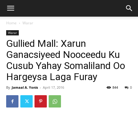
Home
Warar
Warar
Gullied Mall: Xarun
Ganacsiyeed Nooceedu Ku
Cusub Yahay Somaliland Oo
Hargeysa Laga Furay
By
Jamaal A. Yonis
-
April 17, 2016
844
0