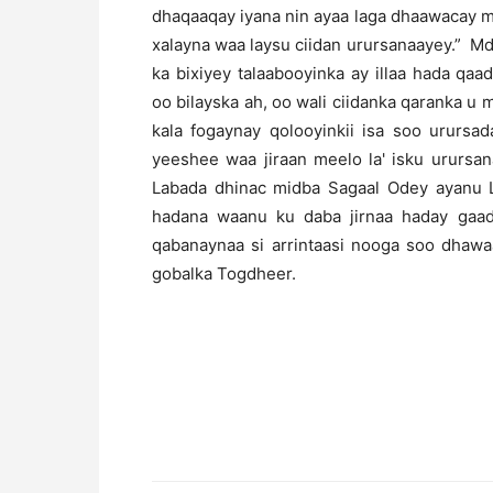
dhaqaaqay iyana nin ayaa laga dhaawacay ma
xalayna waa laysu ciidan urursanaayey.” M
ka bixiyey talaabooyinka ay illaa hada q
oo bilayska ah, oo wali ciidanka qaranka u
kala fogaynay qolooyinkii isa soo urursa
yeeshee waa jiraan meelo la' isku urursa
Labada dhinac midba Sagaal Odey ayanu La
hadana waanu ku daba jirnaa haday gaa
qabanaynaa si arrintaasi nooga soo dhawa
gobalka Togdheer.