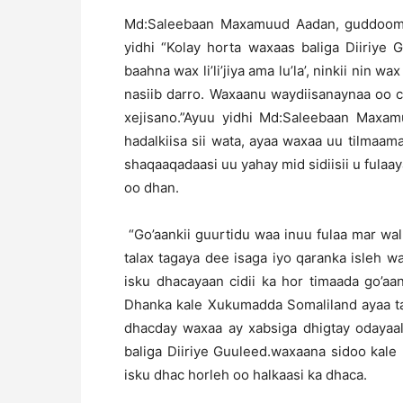
Md:Saleebaan Maxamuud Aadan, guddoomiy
yidhi “Kolay horta waxaas baliga Diiriye
baahna wax li’li’jiya ama lu’la’, ninkii nin
nasiib darro. Waxaanu waydiisanaynaa oo
xejisano.”Ayuu yidhi Md:Saleebaan Maxa
hadalkiisa sii wata, ayaa waxaa uu tilmaam
shaqaaqadaasi uu yahay mid sidiisii u fulaay
oo dhan.
“Go’aankii guurtidu waa inuu fulaa mar walb
talax tagaya dee isaga iyo qaranka isleh 
isku dhacayaan cidii ka hor timaada go’a
Dhanka kale Xukumadda Somaliland ayaa ta
dhacday waxaa ay xabsiga dhigtay odayaa
baliga Diiriye Guuleed.waxaana sidoo kale 
isku dhac horleh oo halkaasi ka dhaca.