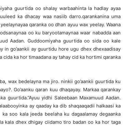
aha guurtida oo shalay warbaahinta la hadlay ayaa
 Guuleed ka dhacay waa nasiib darro.qarankanina uma
 wax yeelaynayaa qaranka oo dhan ayuu wax yeelay. Waana
 codsanaynaa oo ku baryootamaynaa waar nabadda aan
muud Aadan. Guddoomiyaha guurtida oo sida oo kale
ay in go’aankii ay guurtidu hore ugu dhex dhexaadisay
a cida ka hor timaadana ay tahay cid ka hortimi qaranka
a, wax bedelayna ma jiro. ninkii go’aankii guurtida ku
waayo?. Go’aanku qaran kuu dhaqayay. Markaa qarankay
anka guurtida.”Ayuu yidhi Saleebaan Maxamuud Aadan.
laabooyinka ay qaaday ka dib shaqaaqadii halkaasi ka
l ka soo kala jeeda beelaha ku dagaalamay degaanka
la kala dhex dhigay ciidamo tiro badan oo ka hor taga