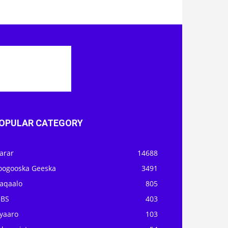
OPULAR CATEGORY
arar
14688
oogooska Geeska
3491
aqaalo
805
OBS
403
iyaaro
103