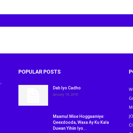
POPULAR POSTS
P
-
Dab Iyo Cadho
W
January 18, 2018
G
M
J
Maamul Mise Hoggaamiye:
Qeexdooda, Waxa Ay Ku Kala
C
Duwan Yihiin Iyo...