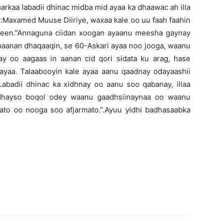
rkaa labadii dhinac midba mid ayaa ka dhaawac ah illa
d:Maxamed Muuse Diiriye, waxaa kale oo uu faah faahin
aadeen."Annaguna ciidan xoogan ayaanu meesha gaynay
 maanan dhaqaaqin, se 60-Askari ayaa noo jooga, waanu
day oo aagaas in aanan cid qori sidata ku arag, hase
nayaa. Talaabooyin kale ayaa aanu qaadnay odayaashii
badii dhinac ka xidhnay oo aanu soo qabanay, illaa
dhayso boqol odey waanu gaadhsiinaynaa oo waanu
ato oo nooga soo afjarmato.”.Ayuu yidhi badhasaabka