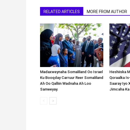
RELATED ARTICLES
MORE FROM AUTHOR
Madaxweynaha Somaliland Oo Israel
Heshiiska M
Ku Booqday Carruur Reer Somaliland
Qoraalka I
Ah Oo Qalliin Wadnaha Ah Loo
Saaray Iyo 
Sameeyay.
Jimcaha Ka