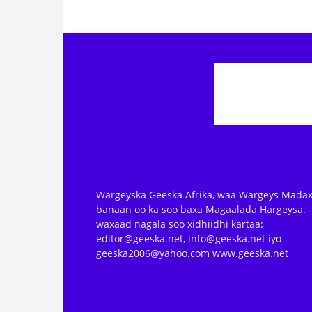
Wargeyska Geeska Afrika, waa Wargeys Madax
banaan oo ka soo baxa Magaalada Hargeysa.
waxaad nagala soo xidhiidhi kartaa:
editor@geeska.net, info@geeska.net iyo
geeska2006@yahoo.com www.geeska.net