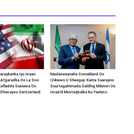
araykanka Iyo Iiraan:
Madaxweynaha Somaliland Oo
s-Afgaradka Oo La Soo
I24news U Sheegay: Kama Saarayno
Xafladda Saxeexa Oo
Suurtagalnimada Saldhig Milateri Oo
 Dhacayso Switzerland.
Israa’iil Mustaqbalka Ku Yeelato