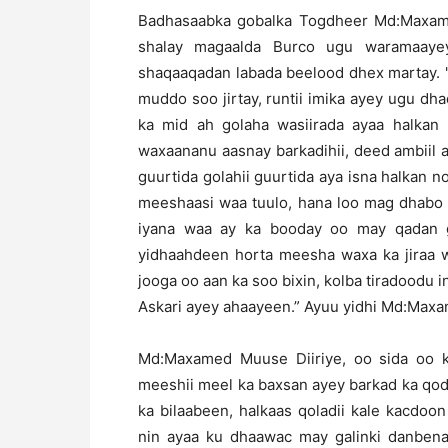
Badhasaabka gobalka Togdheer Md:Maxame
shalay magaalda Burco ugu waramaayey
shaqaaqadan labada beelood dhex martay. "A
muddo soo jirtay, runtii imika ayey ugu d
ka mid ah golaha wasiirada ayaa halkan 
waxaananu aasnay barkadihii, deed ambiil
guurtida golahii guurtida aya isna halkan n
meeshaasi waa tuulo, hana loo mag dhabo 
iyana waa ay ka booday oo may qadan g
yidhaahdeen horta meesha waxa ka jiraa wa
jooga oo aan ka soo bixin, kolba tiradoodu 
Askari ayey ahaayeen.” Ayuu yidhi Md:Maxa
Md:Maxamed Muuse Diiriye, oo sida oo ka
meeshii meel ka baxsan ayey barkad ka qod
ka bilaabeen, halkaas qoladii kale kacdo
nin ayaa ku dhaawac may galinki danbena 