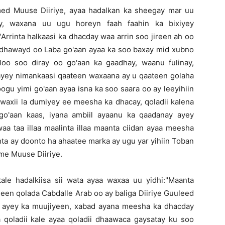
d Muuse Diiriye, ayaa hadalkan ka sheegay mar uu
, waxana uu ugu horeyn faah faahin ka bixiyey
rrinta halkaasi ka dhacday waa arrin soo jireen ah oo
hadhawayd oo Laba go'aan ayaa ka soo baxay mid xubno
loo soo diray oo go'aan ka gaadhay, waanu fulinay,
 ayey nimankaasi qaateen waxaana ay u qaateen golaha
oogu yimi go'aan ayaa isna ka soo saara oo ay leeyihiin
waxii la dumiyey ee meesha ka dhacay, qoladii kalena
o'aan kaas, iyana ambiil ayaanu ka qaadanay ayey
a taa illaa maalinta illaa maanta ciidan ayaa meesha
inta ay doonto ha ahaatee marka ay ugu yar yihiin Toban
me Muuse Diiriye.
le hadalkiisa sii wata ayaa waxaa uu yidhi:"Maanta
een qolada Cabdalle Arab oo ay baliga Diiriye Guuleed
on ayey ka muujiyeen, xabad ayana meesha ka dhacday
qoladii kale ayaa qoladii dhaawaca gaysatay ku soo