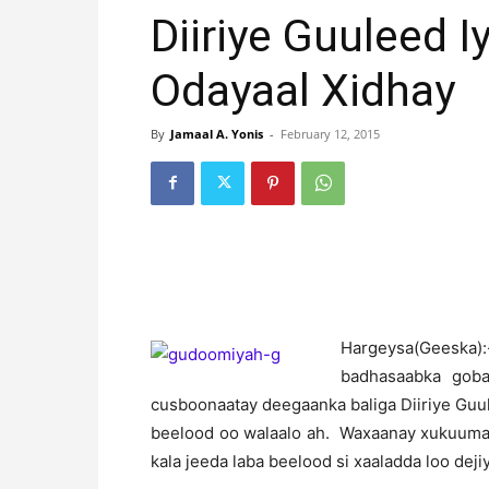
Diiriye Guuleed
Odayaal Xidhay
By
Jamaal A. Yonis
-
February 12, 2015
H
argeysa(Geeska):
badhasaabka goba
cusboonaatay deegaanka baliga Diiriye Guu
beelood oo walaalo ah. Waxaanay xukuumad
kala jeeda laba beelood si xaaladda loo deji