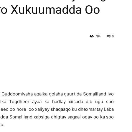
 Iyo Xukuumadda Oo
Newspaper
784
0
-Guddoomiyaha aqalka golaha guurtida Somaliland iyo
lka Togdheer ayaa ka hadlay xiisada dib ugu soo
leed oo hore loo xaliyey shaqaaqo ku dhexmartay Laba
da Somaliland xabsiga dhigtay sagaal oday oo ka soo
yo.