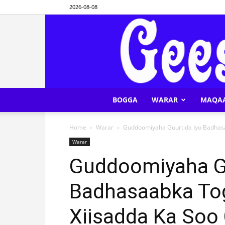
2026-08-08
BOGGA
WARAR
MAQA
Home
Warar
Guddoomiyaha Guurtida Iyo Badhasa
Warar
Guddoomiyaha Gu
Badhasaabka To
Xiisadda Ka Soo