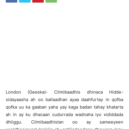
London (Geeska)- Cilmibaadhis dhinaca Hidde-
sidayaasha ah oo ballaadhan ayaa daahfurtay in qofba
qofka uu ka gaaban yaha yay kaga badan tahay khatarta
ah in ay ku dhacaan cudurrada wadnaha iyo xididdada
dhiiggu. Cilmibaadhistan oo ay sameeyeen