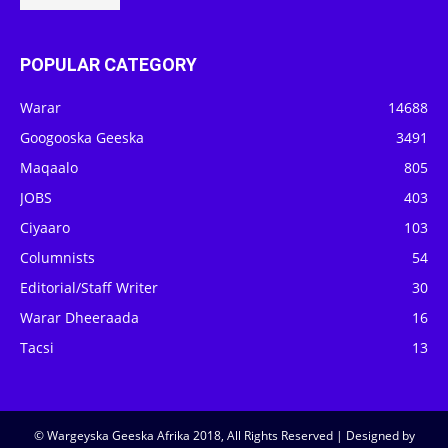
POPULAR CATEGORY
Warar
14688
Googooska Geeska
3491
Maqaalo
805
JOBS
403
Ciyaaro
103
Columnists
54
Editorial/Staff Writer
30
Warar Dheeraada
16
Tacsi
13
© Wargeyska Geeska Afrika 2018, All Rights Reserved | Designed by