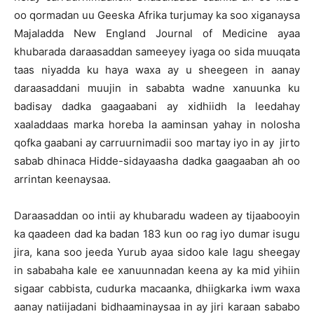
oo qormadan uu Geeska Afrika turjumay ka soo xiganaysa
Majaladda New England Journal of Medicine ayaa
khubarada daraasaddan sameeyey iyaga oo sida muuqata
taas niyadda ku haya waxa ay u sheegeen in aanay
daraasaddani muujin in sababta wadne xanuunka ku
badisay dadka gaagaabani ay xidhiidh la leedahay
xaaladdaas marka horeba la aaminsan yahay in nolosha
qofka gaabani ay carruurnimadii soo martay iyo in ay jirto
sabab dhinaca Hidde-sidayaasha dadka gaagaaban ah oo
arrintan keenaysaa.
Daraasaddan oo intii ay khubaradu wadeen ay tijaabooyin
ka qaadeen dad ka badan 183 kun oo rag iyo dumar isugu
jira, kana soo jeeda Yurub ayaa sidoo kale lagu sheegay
in sababaha kale ee xanuunnadan keena ay ka mid yihiin
sigaar cabbista, cudurka macaanka, dhiigkarka iwm waxa
aanay natiijadani bidhaaminaysaa in ay jiri karaan sababo