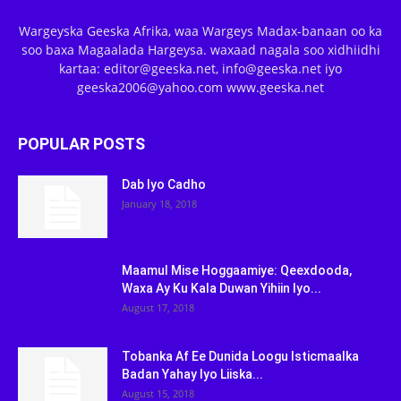
Wargeyska Geeska Afrika, waa Wargeys Madax-banaan oo ka
soo baxa Magaalada Hargeysa. waxaad nagala soo xidhiidhi
kartaa: editor@geeska.net, info@geeska.net iyo
geeska2006@yahoo.com www.geeska.net
POPULAR POSTS
Dab Iyo Cadho
January 18, 2018
Maamul Mise Hoggaamiye: Qeexdooda,
Waxa Ay Ku Kala Duwan Yihiin Iyo...
August 17, 2018
Tobanka Af Ee Dunida Loogu Isticmaalka
Badan Yahay Iyo Liiska...
August 15, 2018