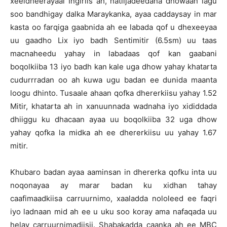
xeeldheerayaal Ingiriis ah, natiijadeedana dhowaan lagu
soo bandhigay dalka Maraykanka, ayaa caddaysay in mar
kasta oo farqiga gaabnida ah ee labada qof u dhexeeyaa
uu gaadho Lix iyo badh Sentimitir (6.5sm) uu taas
macnaheedu yahay in labadaas qof kan gaabani
boqolkiiba 13 iyo badh kan kale uga dhow yahay khatarta
cudurrradan oo ah kuwa ugu badan ee dunida maanta
loogu dhinto. Tusaale ahaan qofka dhererkiisu yahay 1.52
Mitir, khatarta ah in xanuunnada wadnaha iyo xididdada
dhiiggu ku dhacaan ayaa uu boqolkiiba 32 uga dhow
yahay qofka la midka ah ee dhererkiisu uu yahay 1.67
mitir.
Khubaro badan ayaa aaminsan in dhererka qofku inta uu
noqonayaa ay marar badan ku xidhan tahay
caafimaadkiisa carruurnimo, xaaladda nololeed ee faqri
iyo ladnaan mid ah ee u uku soo koray ama nafaqada uu
helay carruurnimadiisii. Shabakadda caanka ah ee MBC