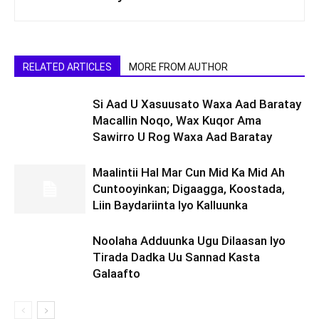
RELATED ARTICLES
MORE FROM AUTHOR
Si Aad U Xasuusato Waxa Aad Baratay
Macallin Noqo, Wax Kuqor Ama
Sawirro U Rog Waxa Aad Baratay
Maalintii Hal Mar Cun Mid Ka Mid Ah
Cuntooyinkan; Digaagga, Koostada,
Liin Baydariinta Iyo Kalluunka
Noolaha Adduunka Ugu Dilaasan Iyo
Tirada Dadka Uu Sannad Kasta
Galaafto