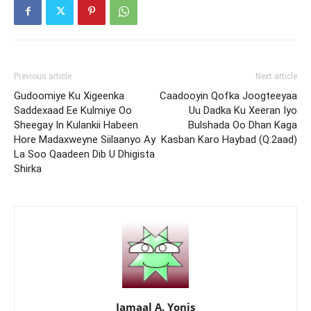
Previous article
Next article
Gudoomiye Ku Xigeenka
Caadooyin Qofka Joogteeyaa
Saddexaad Ee Kulmiye Oo
Uu Dadka Ku Xeeran Iyo
Sheegay In Kulankii Habeen
Bulshada Oo Dhan Kaga
Hore Madaxweyne Siilaanyo Ay
Kasban Karo Haybad (Q:2aad)
La Soo Qaadeen Dib U Dhigista
Shirka
Jamaal A. Yonis