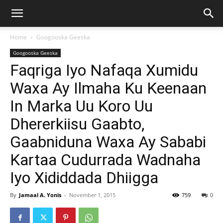
Home
Googooska Geeska
Googooska Geeska
Faqriga Iyo Nafaqa Xumidu
Waxa Ay Ilmaha Ku Keenaan
In Marka Uu Koro Uu
Dhererkiisu Gaabto,
Gaabniduna Waxa Ay Sababi
Kartaa Cudurrada Wadnaha
Iyo Xididdada Dhiigga
By
Jamaal A. Yonis
-
November 1, 2015
759
0