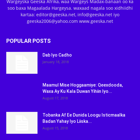
Wargeyska Geeska Afrika, waa Wargeys Madax-banaan oo ka
soo baxa Magaalada Hargeysa. waxaad nagala soo xidhiidhi
kartaa: editor@geeska.net, info@geeska.net iyo
geeska2006@yahoo.com www.geeska.net
POPULAR POSTS
Dab Iyo Cadho
January 18, 2018
Maamul Mise Hoggaamiye: Qeexdooda,
Waxa Ay Ku Kala Duwan Yihiin Iyo...
August 17, 2018
Tobanka Af Ee Dunida Loogu Isticmaalka
Badan Yahay Iyo Liiska...
August 15, 2018