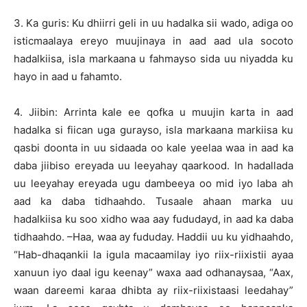
3. Ka guris: Ku dhiirri geli in uu hadalka sii wado, adiga oo
isticmaalaya ereyo muujinaya in aad aad ula socoto
hadalkiisa, isla markaana u fahmayso sida uu niyadda ku
hayo in aad u fahamto.
4. Jiibin: Arrinta kale ee qofka u muujin karta in aad
hadalka si fiican uga gurayso, isla markaana markiisa ku
qasbi doonta in uu sidaada oo kale yeelaa waa in aad ka
daba jiibiso ereyada uu leeyahay qaarkood. In hadallada
uu leeyahay ereyada ugu dambeeya oo mid iyo laba ah
aad ka daba tidhaahdo. Tusaale ahaan marka uu
hadalkiisa ku soo xidho waa aay fududayd, in aad ka daba
tidhaahdo. –Haa, waa ay fududay. Haddii uu ku yidhaahdo,
“Hab-dhaqankii la igula macaamilay iyo riix-riixistii ayaa
xanuun iyo daal igu keenay” waxa aad odhanaysaa, “Aax,
waan dareemi karaa dhibta ay riix-riixistaasi leedahay”