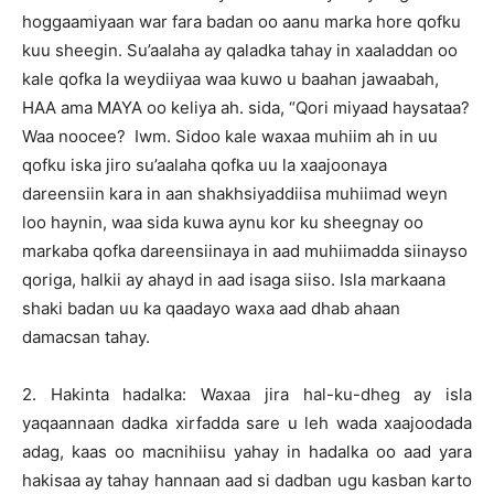
hoggaamiyaan war fara badan oo aanu marka hore qofku
kuu sheegin. Su’aalaha ay qaladka tahay in xaaladdan oo
kale qofka la weydiiyaa waa kuwo u baahan jawaabah,
HAA ama MAYA oo keliya ah. sida, “Qori miyaad haysataa?
Waa noocee? Iwm. Sidoo kale waxaa muhiim ah in uu
qofku iska jiro su’aalaha qofka uu la xaajoonaya
dareensiin kara in aan shakhsiyaddiisa muhiimad weyn
loo haynin, waa sida kuwa aynu kor ku sheegnay oo
markaba qofka dareensiinaya in aad muhiimadda siinayso
qoriga, halkii ay ahayd in aad isaga siiso. Isla markaana
shaki badan uu ka qaadayo waxa aad dhab ahaan
damacsan tahay.
2. Hakinta hadalka: Waxaa jira hal-ku-dheg ay isla
yaqaannaan dadka xirfadda sare u leh wada xaajoodada
adag, kaas oo macnihiisu yahay in hadalka oo aad yara
hakisaa ay tahay hannaan aad si dadban ugu kasban karto