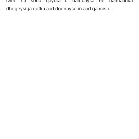
iwm. La soco qaybta u dambaysa ee hannaanka
dhegeysiga qofka aad doonayso in aad qanciso…