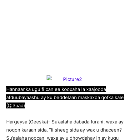
Hannaanka ugu fiican ee kooxaha la xaajooda
afduubayaashu ay ku beddelaan maskaxda qofka kale
(Q:3aad)
Hargeysa (Geeska)- Su’aalaha dabada furani, waxa ay
noqon karaan sida, “Ii sheeg sida ay wax u dhaceen?
Su’aalaha noocani waxa ay u dhowdahay in ay kugu