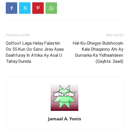
Previous article
Next article
Qolfoof Laga Helay Falastiin
Hal-Ku-Dhegyo Bulshooyin
Oo 55 Kun Oo Sano Jiray Ayaa
Kala Dhaqanno Ahi Ay
Daahfuray In Afrika Ay Asal U
Dumarka Ka Yidhaahdeen
Tahay Dunida
(Qaybta: 3aad)
Jamaal A. Yonis