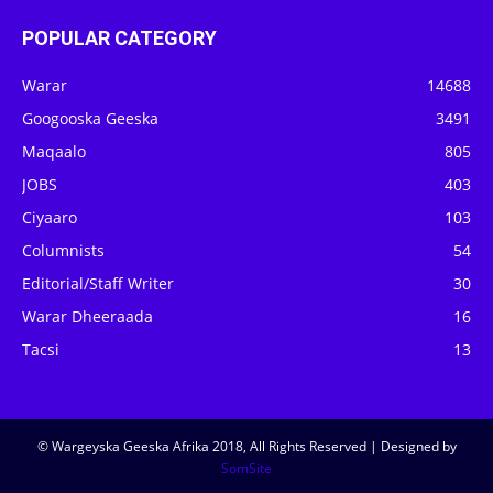
POPULAR CATEGORY
Warar
14688
Googooska Geeska
3491
Maqaalo
805
JOBS
403
Ciyaaro
103
Columnists
54
Editorial/Staff Writer
30
Warar Dheeraada
16
Tacsi
13
© Wargeyska Geeska Afrika 2018, All Rights Reserved | Designed by
SomSite