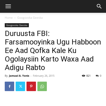
Home
Googooska Geeska
Googooska Geeska
Duruusta FBI:
Farsamooyinka Ugu Habboon
Ee Aad Qofka Kale Ku
Ogolaysiin Karto Waxa Aad
Adigu Rabto
By
Jamaal A. Yonis
-
February 26, 2015
821
0