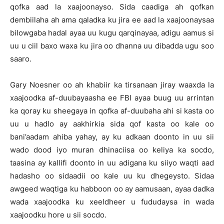
qofka aad la xaajoonayso. Sida caadiga ah qofkan
dembiilaha ah ama qaladka ku jira ee aad la xaajoonaysaa
bilowgaba hadal ayaa uu kugu qarqinayaa, adigu aamus si
uu u ciil baxo waxa ku jira oo dhanna uu dibadda ugu soo
saaro.
Gary Noesner oo ah khabiir ka tirsanaan jiray waaxda la
xaajoodka af-duubayaasha ee FBI ayaa buug uu arrintan
ka qoray ku sheegaya in qofka af-duubaha ahi si kasta oo
uu u hadlo ay aakhirkia sida qof kasta oo kale oo
bani’aadam ahiba yahay, ay ku adkaan doonto in uu sii
wado dood iyo muran dhinaciisa oo keliya ka socdo,
taasina ay kallifi doonto in uu adigana ku siiyo waqti aad
hadasho oo sidaadii oo kale uu ku dhegeysto. Sidaa
awgeed waqtiga ku habboon oo ay aamusaan, ayaa dadka
wada xaajoodka ku xeeldheer u fududaysa in wada
xaajoodku hore u sii socdo.