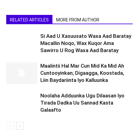
RELATED ARTICLES
MORE FROM AUTHOR
Si Aad U Xasuusato Waxa Aad Baratay
Macallin Noqo, Wax Kuqor Ama
Sawirro U Rog Waxa Aad Baratay
Maalintii Hal Mar Cun Mid Ka Mid Ah
Cuntooyinkan; Digaagga, Koostada,
Liin Baydariinta Iyo Kalluunka
Noolaha Adduunka Ugu Dilaasan Iyo
Tirada Dadka Uu Sannad Kasta
Galaafto