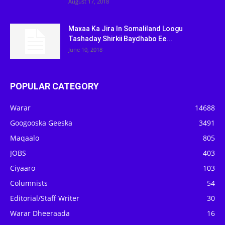
August 17, 2018
Maxaa Ka Jira In Somaliland Loogu
Tashaday Shirkii Baydhabo Ee...
June 10, 2018
POPULAR CATEGORY
Warar
14688
Googooska Geeska
3491
Maqaalo
805
JOBS
403
Ciyaaro
103
Columnists
54
Editorial/Staff Writer
30
Warar Dheeraada
16