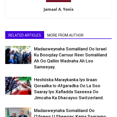
Jamaal A. Yonis
RELATED ARTICLES
MORE FROM AUTHOR
Madaxweynaha Somaliland Oo Israel
Ku Booqday Carruur Reer Somaliland
Ah Oo Qalliin Wadnaha Ah Loo
Sameeyay.
Heshiiska Maraykanka Iyo Iiraan:
Qoraalka Is-Afgaradka Oo La Soo
Saaray Iyo Xafladda Saxeexa Oo
Jimcaha Ka Dhacayso Switzerland.
Madaxweynaha Somaliland Oo
I24news U Sheegay: Kama Saarayno