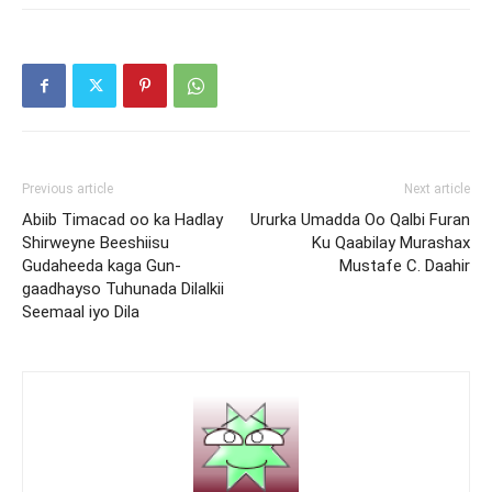
Previous article
Next article
Abiib Timacad oo ka Hadlay
Ururka Umadda Oo Qalbi Furan
Shirweyne Beeshiisu
Ku Qaabilay Murashax
Gudaheeda kaga Gun-
Mustafe C. Daahir
gaadhayso Tuhunada Dilalkii
Seemaal iyo Dila