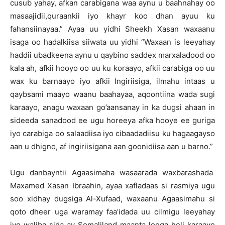
cusub yahay, afkan carabigana waa aynu u baahnahay oo
masaajidii,quraankii iyo khayr koo dhan ayuu ku
fahansiinayaa.” Ayaa uu yidhi Sheekh Xasan waxaanu
isaga oo hadalkiisa siiwata uu yidhi “Waxaan is leeyahay
haddii ubadkeena aynu u qaybino saddex marxaladood oo
kala ah, afkii hooyo oo uu ku koraayo, afkii carabiga oo uu
wax ku barnaayo iyo afkii Ingiriisiga, ilmahu intaas u
qaybsami maayo waanu baahayaa, aqoontiina wada sugi
karaayo, anagu waxaan go’aansanay in ka dugsi ahaan in
sideeda sanadood ee ugu horeeya afka hooye ee guriga
iyo carabiga oo salaadiisa iyo cibaadadiisu ku hagaagayso
aan u dhigno, af ingiriisigana aan goonidiisa aan u barno.”
Ugu danbayntii Agaasimaha wasaarada waxbarashada
Maxamed Xasan Ibraahin, ayaa xafladaas si rasmiya ugu
soo xidhay dugsiga Al-Xufaad, waxaanu Agaasimahu si
qoto dheer uga waramay faa’idada uu cilmigu leeyahay
iyo waliba sida ay Somaliland maanta looga heli karaayo