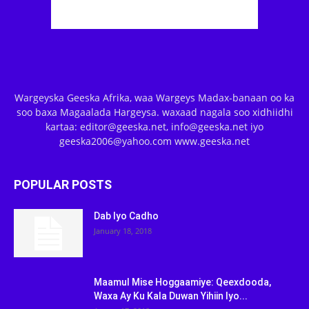
Wargeyska Geeska Afrika, waa Wargeys Madax-banaan oo ka
soo baxa Magaalada Hargeysa. waxaad nagala soo xidhiidhi
kartaa: editor@geeska.net, info@geeska.net iyo
geeska2006@yahoo.com www.geeska.net
POPULAR POSTS
Dab Iyo Cadho
January 18, 2018
Maamul Mise Hoggaamiye: Qeexdooda,
Waxa Ay Ku Kala Duwan Yihiin Iyo...