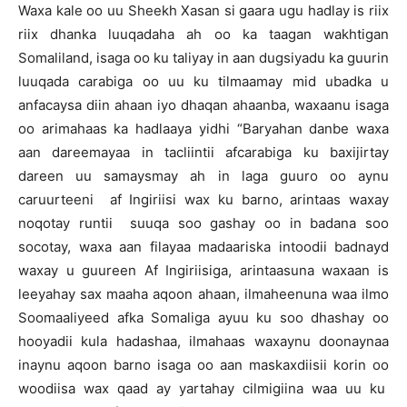
Waxa kale oo uu Sheekh Xasan si gaara ugu hadlay is riix
riix dhanka luuqadaha ah oo ka taagan wakhtigan
Somaliland, isaga oo ku taliyay in aan dugsiyadu ka guurin
luuqada carabiga oo uu ku tilmaamay mid ubadka u
anfacaysa diin ahaan iyo dhaqan ahaanba, waxaanu isaga
oo arimahaas ka hadlaaya yidhi “Baryahan danbe waxa
aan dareemayaa in tacliintii afcarabiga ku baxijirtay
dareen uu samaysmay ah in laga guuro oo aynu
caruurteeni af Ingiriisi wax ku barno, arintaas waxay
noqotay runtii suuqa soo gashay oo in badana soo
socotay, waxa aan filayaa madaariska intoodii badnayd
waxay u guureen Af Ingiriisiga, arintaasuna waxaan is
leeyahay sax maaha aqoon ahaan, ilmaheenuna waa ilmo
Soomaaliyeed afka Somaliga ayuu ku soo dhashay oo
hooyadii kula hadashaa, ilmahaas waxaynu doonaynaa
inaynu aqoon barno isaga oo aan maskaxdiisii korin oo
woodiisa wax qaad ay yartahay cilmigiina waa uu ku