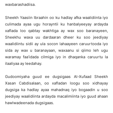
waxbarashadiisa.
Sheekh Yaasiin Ibraahin oo ku hadlay afka waalidiinta iyo
culimada ayaa ugu horayntii ku hanbalyeeyay ardayda
xaflada loo qabtay wakhtiga ay wax soo baranayeen,
Sheekhu waxa uu dardaaran dheer ku soo jeediyay
waalidiintu sidii ay ula socon lahaayeen caruurtooda iyo
sida ay wax u baranayaan, waxaanu si qiimo leh ugu
waramay faa’idada cilmiga iyo in dhaqanka caruurtu la
ilaaliyaa ay leedahay.
Gudoomiyaha guud ee dugsigaas Al-Xufaad Sheekh
Xasan Cabdisalaan, oo xafladan loogu soo xidhayay
dugsiga ka hadlay ayaa mahadnaq iyo bogaadin u soo
jeediyay waalidiinta ardayda macalimiinta iyo guud ahaan
hawlwadeenada dugsigaas.