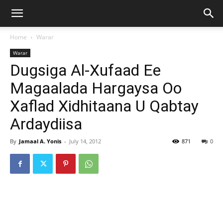
Home
Warar
Warar
Dugsiga Al-Xufaad Ee
Magaalada Hargaysa Oo
Xaflad Xidhitaana U Qabtay
Ardaydiisa
By
Jamaal A. Yonis
-
July 14, 2012
871
0