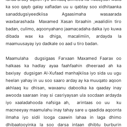
ka soo qayb galay xafladan uu u qabtay soo xidhitaanka
sanaddugsiyeedkiisa Agaasimaha wasaarada
waxbarashada Maxamed Xasan Ibraahin ,waalidiin tiro
badan, culimo, aqoonyahano jaamacadaha dalka iyo kuwa
dibada wax ka dhiga, macalimiin, ardayda la
maamuusayay iyo dadkale oo aad u tiro badan.
Maamulaha dugsigaas Farxaan Maxamed Faarax oo
halkaas ka hadlay ayaa faahfaahin dheeraad ah ka
baxiyay dugsigan Al-Xufaad manhajkiisa iyo sida uu ugu
heelan yahay in uu soo saaro arday ay ka muuqato aqoon
akhlaaq ku dhisan, waxaanu daboolka ka qaaday inay
awooda saaraan inay si casriyaysan ula socdaan ardayda
iyo xaaladahooda nafsiga ah, arintaas oo uu ku
macneeyay maamulahu inay tahay sare u qaadida aqoonta
ilmaha iyo sidii looga caawin lahaa in laga dhimo
dhibaatooyinka la soo darsa intaan dhibtu burburin