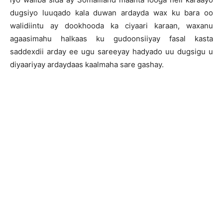
dugsiyo luuqado kala duwan ardayda wax ku bara oo
walidiintu ay dookhooda ka ciyaari karaan, waxanu
agaasimahu halkaas ku gudoonsiiyay fasal kasta
saddexdii arday ee ugu sareeyay hadyado uu dugsigu u
diyaariyay ardaydaas kaalmaha sare gashay.