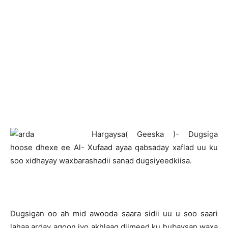
H
argaysa( Geeska )- Dugsiga
hoose dhexe ee Al- Xufaad ayaa qabsaday xaflad uu ku
soo xidhayay waxbarashadii sanad dugsiyeedkiisa.
Dugsigan oo ah mid awooda saara sidii uu u soo saari
lahaa arday aqoon iyo akhlaaq diimeed ku hubaysan waxa