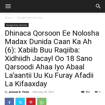
Home
Googooska Geeska
Googooska Geeska
Dhinaca Qorsoon Ee Nolosha
Madax Dunida Caan Ka Ah
(6): Xabiib Buu Raqiiba:
Xidhiidh Jacayl Oo 18 Sano
Qarsoodi Ahaa Iyo Abaal
La’aantii Uu Ku Furay Afadii
La Kifaaxday
By
Jamaal A. Yonis
-
February 28, 2016
952
0