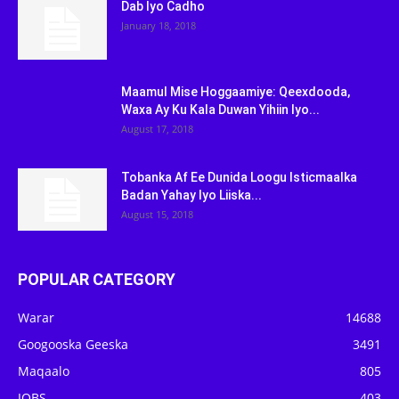
Dab Iyo Cadho
January 18, 2018
Maamul Mise Hoggaamiye: Qeexdooda,
Waxa Ay Ku Kala Duwan Yihiin Iyo...
August 17, 2018
Tobanka Af Ee Dunida Loogu Isticmaalka
Badan Yahay Iyo Liiska...
August 15, 2018
POPULAR CATEGORY
Warar
14688
Googooska Geeska
3491
Maqaalo
805
JOBS
403