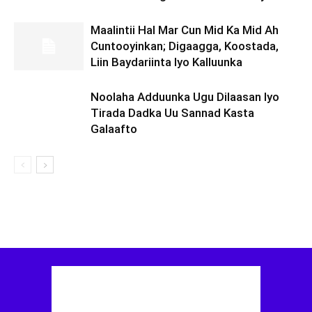
Maalintii Hal Mar Cun Mid Ka Mid Ah
Cuntooyinkan; Digaagga, Koostada,
Liin Baydariinta Iyo Kalluunka
Noolaha Adduunka Ugu Dilaasan Iyo
Tirada Dadka Uu Sannad Kasta
Galaafto