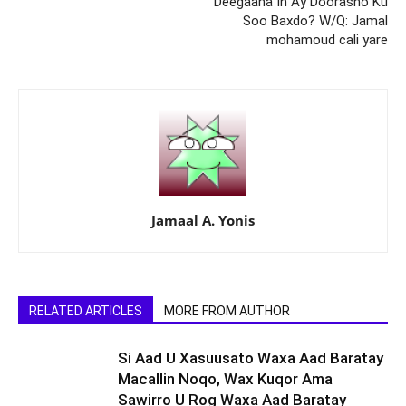
Deegaana In Ay Doorasho Ku
Soo Baxdo? W/Q: Jamal
mohamoud cali yare
Jamaal A. Yonis
RELATED ARTICLES
MORE FROM AUTHOR
Si Aad U Xasuusato Waxa Aad Baratay
Macallin Noqo, Wax Kuqor Ama
Sawirro U Rog Waxa Aad Baratay