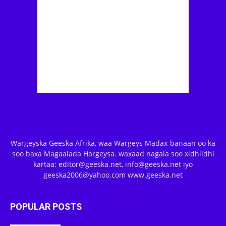
Wargeyska Geeska Afrika, waa Wargeys Madax-banaan oo ka
soo baxa Magaalada Hargeysa. waxaad nagala soo xidhiidhi
kartaa: editor@geeska.net, info@geeska.net iyo
geeska2006@yahoo.com www.geeska.net
POPULAR POSTS