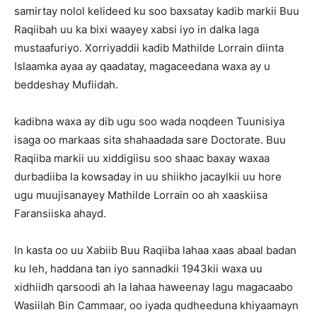
samirtay nolol kelideed ku soo baxsatay kadib markii Buu
Raqiibah uu ka bixi waayey xabsi iyo in dalka laga
mustaafuriyo. Xorriyaddii kadib Mathilde Lorrain diinta
Islaamka ayaa ay qaadatay, magaceedana waxa ay u
beddeshay Mufiidah.
kadibna waxa ay dib ugu soo wada noqdeen Tuunisiya
isaga oo markaas sita shahaadada sare Doctorate. Buu
Raqiiba markii uu xiddigiisu soo shaac baxay waxaa
durbadiiba la kowsaday in uu shiikho jacaylkii uu hore
ugu muujisanayey Mathilde Lorrain oo ah xaaskiisa
Faransiiska ahayd.
In kasta oo uu Xabiib Buu Raqiiba lahaa xaas abaal badan
ku leh, haddana tan iyo sannadkii 1943kii waxa uu
xidhiidh qarsoodi ah la lahaa haweenay lagu magacaabo
Wasiilah Bin Cammaar, oo iyada qudheeduna khiyaamayn