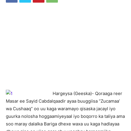
Hargeysa (Geeska)- Qoraaga reer
Masar ee Sayid Cabdalqaadir ayaa buuggiisa “Zucamaa’
wa Cushaaq” oo uu kaga waramayo qisaska jacayl iyo
guurka nolosha hoggaamiyeyaal iyo boqorro ka taliya ama
soo maray dalalka Bariga dhexe waxa uu kaga hadlayaa