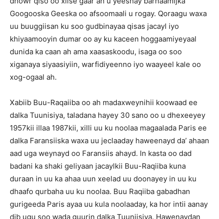
dhowr qiso oo xiise gaar ah u yeeshay barnaamijka
Googooska Geeska oo afsoomaali u rogay. Qoraagu waxa
uu buuggiisan ku soo gudbinayaa qisas jacayl iyo
khiyaamooyin dumar oo ay ku kaceen hoggaamiyeyaal
dunida ka caan ah ama xaasaskoodu, isaga oo soo
xiganaya siyaasiyiin, warfidiyeenno iyo waayeel kale oo
xog-ogaal ah.
Xabiib Buu-Raqaiiba oo ah madaxweynihii koowaad ee
dalka Tuunisiya, taladana hayey 30 sano oo u dhexeeyey
1957kii illaa 1987kii, xilli uu ku noolaa magaalada Paris ee
dalka Faransiiska waxa uu jeclaaday haweenayd da’ ahaan
aad uga weynayd oo Faransiis ahayd. In kasta oo dad
badani ka shaki geliyaan jacaylkii Buu-Raqiiba kuna
duraan in uu ka ahaa uun xeelad uu doonayey in uu ku
dhaafo qurbaha uu ku noolaa. Buu Raqiiba gabadhan
gurigeeda Paris ayaa uu kula noolaaday, ka hor intii aanay
dib ugu soo wada guurin dalka Tuuniisiya. Hawenaydan