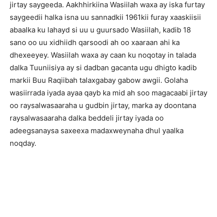
jirtay saygeeda. Aakhhirkiina Wasiilah waxa ay iska furtay
saygeedii halka isna uu sannadkii 1961kii furay xaaskiisii
abaalka ku lahayd si uu u guursado Wasiilah, kadib 18
sano oo uu xidhiidh qarsoodi ah oo xaaraan ahi ka
dhexeeyey. Wasiilah waxa ay caan ku noqotay in talada
dalka Tuuniisiya ay si dadban gacanta ugu dhigto kadib
markii Buu Raqiibah talaxgabay gabow awgii. Golaha
wasiirrada iyada ayaa qayb ka mid ah soo magacaabi jirtay
oo raysalwasaaraha u gudbin jirtay, marka ay doontana
raysalwasaaraha dalka beddeli jirtay iyada oo
adeegsanaysa saxeexa madaxweynaha dhul yaalka
noqday.