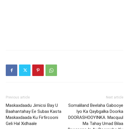
Previous article
Next article
Maskaxdaadu Jimicsi Bay U
Somaliland Beelaha Gabooye
Baahantahay Ee Subax Kasta
Iyo Ka Qaybgalka Doorka
Maskaxdaada Ku Firfircooni
DOORASHOOYINKA. Macquul
Geli Hal Xidhaale
Ma Tahay Umad Bilaa