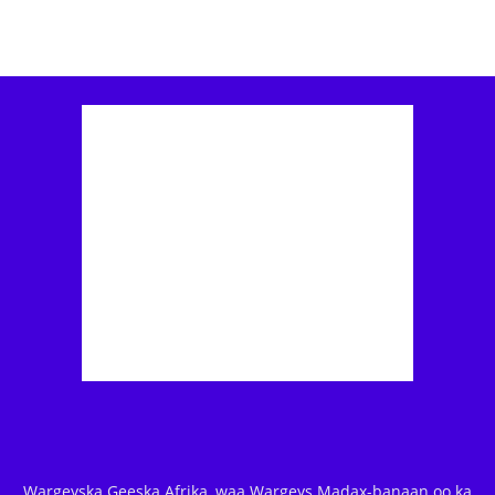
Wargeyska Geeska Afrika, waa Wargeys Madax-banaan oo ka