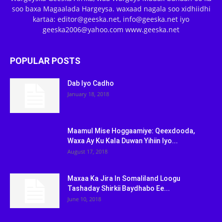
soo baxa Magaalada Hargeysa. waxaad nagala soo xidhiidhi
kartaa: editor@geeska.net, info@geeska.net iyo
geeska2006@yahoo.com www.geeska.net
POPULAR POSTS
Dab Iyo Cadho
January 18, 2018
Maamul Mise Hoggaamiye: Qeexdooda,
Waxa Ay Ku Kala Duwan Yihiin Iyo...
August 17, 2018
Maxaa Ka Jira In Somaliland Loogu
Tashaday Shirkii Baydhabo Ee...
June 10, 2018