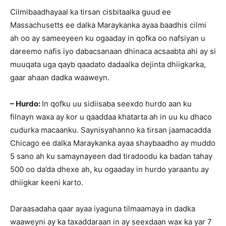
Cilmibaadhayaal ka tirsan cisbitaalka guud ee
Massachusetts ee dalka Maraykanka ayaa baadhis cilmi
ah oo ay sameeyeen ku ogaaday in qofka oo nafsiyan u
dareemo nafis iyo dabacsanaan dhinaca acsaabta ahi ay si
muuqata uga qayb qaadato dadaalka dejinta dhiigkarka,
gaar ahaan dadka waaweyn.
– Hurdo:
In qofku uu sidiisaba seexdo hurdo aan ku
filnayn waxa ay kor u qaaddaa khatarta ah in uu ku dhaco
cudurka macaanku. Saynisyahanno ka tirsan jaamacadda
Chicago ee dalka Maraykanka ayaa shaybaadho ay muddo
5 sano ah ku samaynayeen dad tiradoodu ka badan tahay
500 oo da’da dhexe ah, ku ogaaday in hurdo yaraantu ay
dhiigkar keeni karto.
Daraasadaha qaar ayaa iyaguna tilmaamaya in dadka
waaweyni ay ka taxaddaraan in ay seexdaan wax ka yar 7