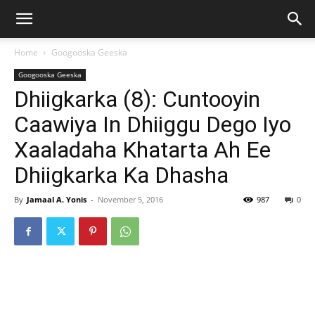
Home
Googooska Geeska
Googooska Geeska
Dhiigkarka (8): Cuntooyin
Caawiya In Dhiiggu Dego Iyo
Xaaladaha Khatarta Ah Ee
Dhiigkarka Ka Dhasha
By
Jamaal A. Yonis
-
November 5, 2016
987
0