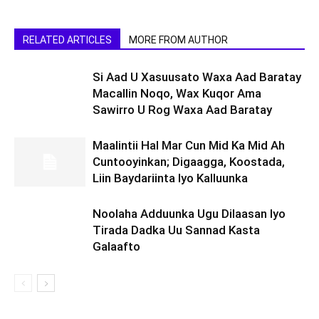
RELATED ARTICLES
MORE FROM AUTHOR
Si Aad U Xasuusato Waxa Aad Baratay
Macallin Noqo, Wax Kuqor Ama
Sawirro U Rog Waxa Aad Baratay
Maalintii Hal Mar Cun Mid Ka Mid Ah
Cuntooyinkan; Digaagga, Koostada,
Liin Baydariinta Iyo Kalluunka
Noolaha Adduunka Ugu Dilaasan Iyo
Tirada Dadka Uu Sannad Kasta
Galaafto