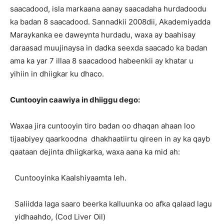
saacadood, isla markaana aanay saacadaha hurdadoodu
ka badan 8 saacadood. Sannadkii 2008dii, Akademiyadda
Maraykanka ee daweynta hurdadu, waxa ay baahisay
daraasad muujinaysa in dadka seexda saacado ka badan
ama ka yar 7 illaa 8 saacadood habeenkii ay khatar u
yihiin in dhiigkar ku dhaco.
Cuntooyin caawiya in dhiiggu dego:
Waxaa jira cuntooyin tiro badan oo dhaqan ahaan loo
tijaabiyey qaarkoodna dhakhaatiirtu qireen in ay ka qayb
qaataan dejinta dhiigkarka, waxa aana ka mid ah:
Cuntooyinka Kaalshiyaamta leh.
Saliidda laga saaro beerka kalluunka oo afka qalaad lagu
yidhaahdo, (Cod Liver Oil)