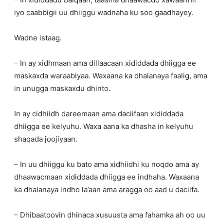
iyo caabbigii uu dhiiggu wadnaha ku soo gaadhayey.
Wadne istaag.
– In ay xidhmaan ama dillaacaan xididdada dhiigga ee
maskaxda waraabiyaa. Waxaana ka dhalanaya faalig, ama
in unugga maskaxdu dhinto.
In ay cidhiidh dareemaan ama daciifaan xididdada
dhiigga ee kelyuhu. Waxa aana ka dhasha in kelyuhu
shaqada joojiyaan.
– In uu dhiiggu ku bato ama xidhiidhi ku noqdo ama ay
dhaawacmaan xididdada dhiigga ee indhaha. Waxaana
ka dhalanaya indho la’aan ama aragga oo aad u daciifa.
– Dhibaatooyin dhinaca xusuusta ama fahamka ah oo uu