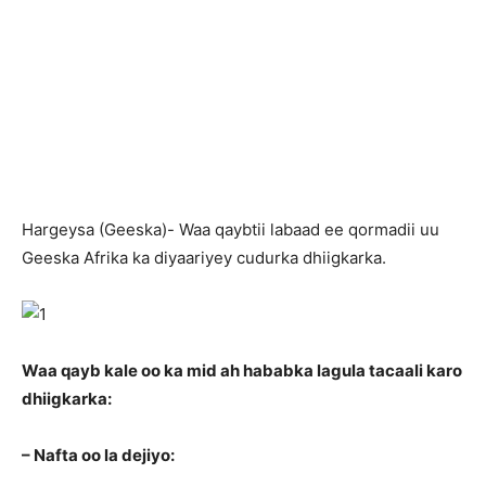
Hargeysa (Geeska)- Waa qaybtii labaad ee qormadii uu
Geeska Afrika ka diyaariyey cudurka dhiigkarka.
Waa qayb kale oo ka mid ah hababka lagula tacaali karo
dhiigkarka:
– Nafta oo la dejiyo: