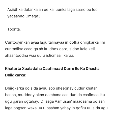
Asiidhka dufanka ah ee kalluunka laga saaro oo loo
yaqaanno Omega3
Toonta.
Cuntooyinkan ayaa lagu talinayaa in qofka dhiigkarka lihi
cuntadiisa caadiga ah ku dhex daro, sidoo kale keli
ahaantoodna waa uu u isticmaali karaa.
Khatarta Xaaladaha Caafimaad Darro Ee Ka Dhasha
Dhiigkarka:
Dhiigkarka oo sida aynu soo sheegnay cudur khatar
badan, muddooyinkan dambana aad dunida caafimaadku
ugu garan ogtahay, ‘Dilaaga Aamusan’ maadaama oo aan
laga bogsan waxa uu u baahan yahay in qofku uu sida ugu