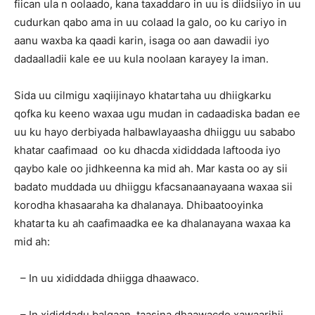
fiican ula n oolaado, kana taxaddaro in uu is diidsiiyo in uu
cudurkan qabo ama in uu colaad la galo, oo ku cariyo in
aanu waxba ka qaadi karin, isaga oo aan dawadii iyo
dadaalladii kale ee uu kula noolaan karayey la iman.
Sida uu cilmigu xaqiijinayo khatartaha uu dhiigkarku
qofka ku keeno waxaa ugu mudan in cadaadiska badan ee
uu ku hayo derbiyada halbawlayaasha dhiiggu uu sababo
khatar caafimaad oo ku dhacda xididdada laftooda iyo
qaybo kale oo jidhkeenna ka mid ah. Mar kasta oo ay sii
badato muddada uu dhiiggu kfacsanaanayaana waxaa sii
korodha khasaaraha ka dhalanaya. Dhibaatooyinka
khatarta ku ah caafimaadka ee ka dhalanayana waxaa ka
mid ah:
– In uu xididdada dhiigga dhaawaco.
– In xididdadu balqaan, taasina dhaawacdo xawaarihii