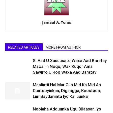
Jamaal A. Yonis
RELATED ARTICLES
MORE FROM AUTHOR
Si Aad U Xasuusato Waxa Aad Baratay
Macallin Noqo, Wax Kuqor Ama
Sawirro U Rog Waxa Aad Baratay
Maalintii Hal Mar Cun Mid Ka Mid Ah
Cuntooyinkan; Digaagga, Koostada,
Liin Baydariinta Iyo Kalluunka
Noolaha Adduunka Ugu Dilaasan Iyo