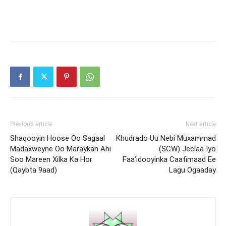
Previous article
Next article
Shaqooyin Hoose Oo Sagaal
Khudrado Uu Nebi Muxammad
Madaxweyne Oo Maraykan Ahi
(SCW) Jeclaa Iyo
Soo Mareen Xilka Ka Hor
Faa’idooyinka Caafimaad Ee
(Qaybta 9aad)
Lagu Ogaaday