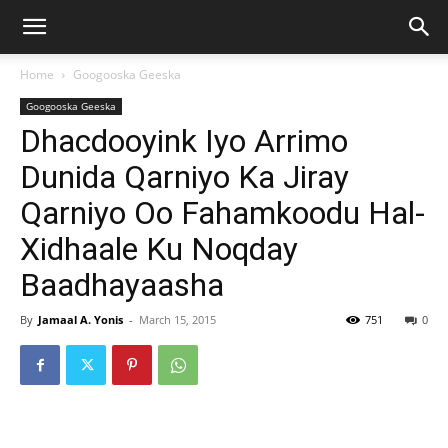
Home
Googooska Geeska
Googooska Geeska
Dhacdooyink Iyo Arrimo
Dunida Qarniyo Ka Jiray
Qarniyo Oo Fahamkoodu Hal-
Xidhaale Ku Noqday
Baadhayaasha
By
Jamaal A. Yonis
-
March 15, 2015
751
0