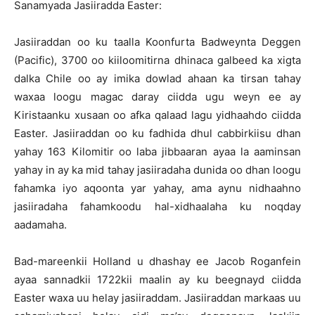
Sanamyada Jasiiradda Easter:
Jasiiraddan oo ku taalla Koonfurta Badweynta Deggen
(Pacific), 3700 oo kiiloomitirna dhinaca galbeed ka xigta
dalka Chile oo ay imika dowlad ahaan ka tirsan tahay
waxaa loogu magac daray ciidda ugu weyn ee ay
Kiristaanku xusaan oo afka qalaad lagu yidhaahdo ciidda
Easter. Jasiiraddan oo ku fadhida dhul cabbirkiisu dhan
yahay 163 Kilomitir oo laba jibbaaran ayaa la aaminsan
yahay in ay ka mid tahay jasiiradaha dunida oo dhan loogu
fahamka iyo aqoonta yar yahay, ama aynu nidhaahno
jasiiradaha fahamkoodu hal-xidhaalaha ku noqday
aadamaha.
Bad-mareenkii Holland u dhashay ee Jacob Roganfein
ayaa sannadkii 1722kii maalin ay ku beegnayd ciidda
Easter waxa uu helay jasiiraddam. Jasiiraddan markaas uu