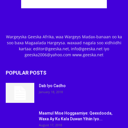
Wargeyska Geeska Afrika, waa Wargeys Madax-banaan oo ka
soo baxa Magaalada Hargeysa. waxaad nagala soo xidhiidhi
kartaa: editor@geeska.net, info@geeska.net iyo
geeska2006@yahoo.com www.geeska.net
POPULAR POSTS
Dab Iyo Cadho
January 18, 2018
Maamul Mise Hoggaamiye: Qeexdooda,
Waxa Ay Ku Kala Duwan Yihiin Iyo...
August 17, 2018