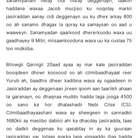
sahamiyahani helay cidi ma’ay deggenayn, laakiin
haddana waxaa Jacob mucjiso ku noqotay markii
jasiiraddan aanay cidi deggenayn uu ku dhex arkay 800
oo ah sanamo dhagax la qoray ka samaysan oo aad u
waaweyn. Sanamyadan qaarkood dhererkoodu waxa uu
gaadhayey 9 Mitir, miisaankooduna waxa uu ka cuslaa 75
ton midkiiba.
Bilowgii Qarnigii 20aad ayaa ay mar kale jasiiraddan
booqdeen dhowr kooxood oo ah cilmibaadhayaal reer
Yurub ah, baadhis dheer kadibna waxa ay ogaadeen in
Jasiiraddan ay deggenaan jireen qoom aan taariikh ahaan
la garanayn, oo dhaqnaa muddo hadda laga jooga 4500
oo sano ka hor dhalashadii Nebi Ciise (CS).
Cilmibaadhayaashani waxa ay sheegeen in sannadkii
1680kii ay masiibo dabiici ahi ka dhacday jasiiradda, taas
oo dadkii deggenaa ku qasabtay in ay ka guuraan
jasiiraddan yar. Intaas marka laga yimaaddo illaa hadda