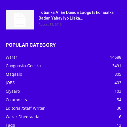
Tobanka Af Ee Dunida Loogu Isticmaalka
Badan Yahay Iyo Liiska...
August 15, 2018
POPULAR CATEGORY
Warar
14688
Googooska Geeska
3491
Maqaalo
805
JOBS
403
Ciyaaro
103
Columnists
54
Editorial/Staff Writer
30
Warar Dheeraada
16
Tacsi
13