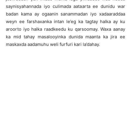
saynisyahannada iyo culimada aataarta ee dunidu war
badan kama ay ogaanin sanammadan iyo xadaaraddaa
weyn ee farshaxanka intan le’eg ka tagtay halka ay ku
aroorto iyo halka raadkeedu ku qarsoomay. Waxa aanay
ka mid tahay masalooyinka dunida maanta ka jira ee
maskaxda aadamuhu weli furfuri kari la’dahay.