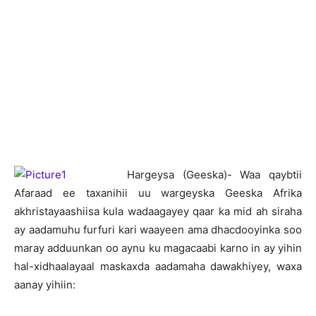
Hargeysa (Geeska)- Waa qaybtii
Afaraad ee taxanihii uu wargeyska Geeska Afrika
akhristayaashiisa kula wadaagayey qaar ka mid ah siraha
ay aadamuhu furfuri kari waayeen ama dhacdooyinka soo
maray adduunkan oo aynu ku magacaabi karno in ay yihin
hal-xidhaalayaal maskaxda aadamaha dawakhiyey, waxa
aanay yihiin: