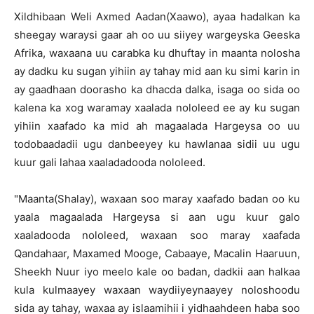
Xildhibaan Weli Axmed Aadan(Xaawo), ayaa hadalkan ka
sheegay waraysi gaar ah oo uu siiyey wargeyska Geeska
Afrika, waxaana uu carabka ku dhuftay in maanta nolosha
ay dadku ku sugan yihiin ay tahay mid aan ku simi karin in
ay gaadhaan doorasho ka dhacda dalka, isaga oo sida oo
kalena ka xog waramay xaalada nololeed ee ay ku sugan
yihiin xaafado ka mid ah magaalada Hargeysa oo uu
todobaadadii ugu danbeeyey ku hawlanaa sidii uu ugu
kuur gali lahaa xaaladadooda nololeed.
"Maanta(Shalay), waxaan soo maray xaafado badan oo ku
yaala magaalada Hargeysa si aan ugu kuur galo
xaaladooda nololeed, waxaan soo maray xaafada
Qandahaar, Maxamed Mooge, Cabaaye, Macalin Haaruun,
Sheekh Nuur iyo meelo kale oo badan, dadkii aan halkaa
kula kulmaayey waxaan waydiiyeynaayey noloshoodu
sida ay tahay, waxaa ay islaamihii i yidhaahdeen haba soo