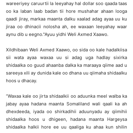
wareeriyey caruurtii la leeyahay hal dollar soo qaada taas
oo ka laban laab badan tii hore mushahar ahaan looga
qaadi jiray, markaa maanta dalku xaalad adag ayaa uu ku
jiraa oo dhinacii nolosha ah, ee waxaan leeyahay waar
aynu dib u eegno."Ayuu yidhi Weli Axmed Xaawo.
Xildhibaan Weli Axmed Xaawo, oo sida oo kale hadalkiisa
sii wata ayaa waxaa uu si adag uga hadlay sixirka
shidaalka oo guud ahaanba dalka ka maraaya qiime aad u
sareeya xili ay dunida kale oo dhana uu qiimaha shidaalku
hoos u dhacay.
“Waxaa kale oo jirta shidaalkii oo aduunka meel walba ka
jabay ayaa hadana maanta Somaliland wali qaali ka ah
dhexdeeda, iyada oo shirkadihii aduunyadu ay qiimihii
shidaalka hoos u dhigeen, hadana maanta Hargeysa
shidaalka halkii hore ee uu qaaliga ku ahaa kun shilin