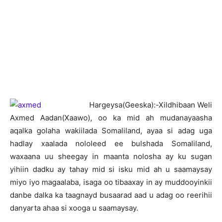
H
argeysa(Geeska):-Xildhibaan Weli
Axmed Aadan(Xaawo), oo ka mid ah mudanayaasha
aqalka golaha wakiilada Somaliland, ayaa si adag uga
hadlay xaalada nololeed ee bulshada Somaliland,
waxaana uu sheegay in maanta nolosha ay ku sugan
yihiin dadku ay tahay mid si isku mid ah u saamaysay
miyo iyo magaalaba, isaga oo tibaaxay in ay muddooyinkii
danbe dalka ka taagnayd busaarad aad u adag oo reerihii
danyarta ahaa si xooga u saamaysay.