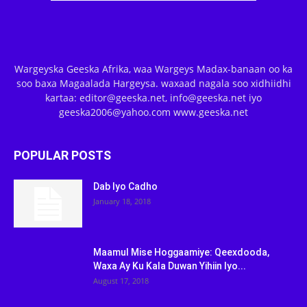
Wargeyska Geeska Afrika, waa Wargeys Madax-banaan oo ka
soo baxa Magaalada Hargeysa. waxaad nagala soo xidhiidhi
kartaa: editor@geeska.net, info@geeska.net iyo
geeska2006@yahoo.com www.geeska.net
POPULAR POSTS
Dab Iyo Cadho
January 18, 2018
Maamul Mise Hoggaamiye: Qeexdooda,
Waxa Ay Ku Kala Duwan Yihiin Iyo...
August 17, 2018