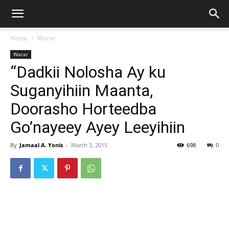
Home
Warar
Warar
“Dadkii Nolosha Ay ku
Suganyihiin Maanta,
Doorasho Horteedba
Go’nayeey Ayey Leeyihiin
By
Jamaal A. Yonis
-
March 3, 2015
698
0