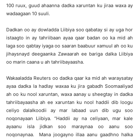
100 ruux, guud ahaanna dadka xaruntan ku jiraa waxa ay
wadaagaan 10 suuli.
Dadkan oo ay dowladda Liibiya soo qabatay si ay uga hor
istaagto in ay tahriibaan ayaa qaar badan oo ka mid ah
laga soo qabtay iyaga oo saaran baabuur xamuul ah oo ku
jihaysnayd deegaanka Zawaarah ee bariga dalka Liibiya
oo marin caana u ah tahriibayaasha.
Wakaaladda Reuters oo dadka qaar ka mid ah waraysatay
ayaa dadka la hadlay waxaa ku jira gabadh Soomaaliyad
ah oo ku nool xaruntan, waxa aanay u sheegtay in dadka
tahriibayaasha ah ee xaruntan ku nool haddii dib loogu
celiyo dalalkoodii ay mar labaad uun dib ugu soo
noqonayaan Liibiya. “Haddii ay na celiyaan, mar kale
ayaanu isla jidkan soo maraynaa oo aanu soo
noqonaynaa. Mana joogayno illaa aanu gaadhno halka