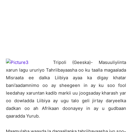
T
ripoli (Geeska)- Masuuliyiinta
xarun lagu ururiyo Tahriibayaasha oo ku taalla magaalada
Misraata ee dalka Liibiya ayaa ka digay khatar
bani’aadamnimo oo ay sheegeen in ay ku soo fool
leedahay xaruntan kadib markii uu joogsaday kharash yar
oo dowladda Liibiya ay ugu talo geli jirtay daryeelka
dadkan oo ah Afrikaan doonayey in ay u gudbaan
qaaradda Yurub.
Maamulaha waaxda la dagaallanka tahriibayaasha iyo soo-