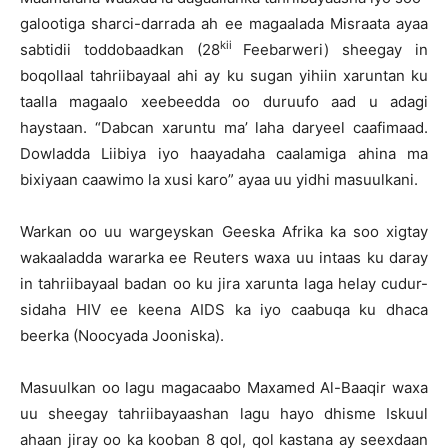
galootiga sharci-darrada ah ee magaalada Misraata ayaa
kii
sabtidii toddobaadkan (28
Feebarweri) sheegay in
boqollaal tahriibayaal ahi ay ku sugan yihiin xaruntan ku
taalla magaalo xeebeedda oo duruufo aad u adagi
haystaan. “Dabcan xaruntu ma’ laha daryeel caafimaad.
Dowladda Liibiya iyo haayadaha caalamiga ahina ma
bixiyaan caawimo la xusi karo” ayaa uu yidhi masuulkani.
Warkan oo uu wargeyskan Geeska Afrika ka soo xigtay
wakaaladda wararka ee Reuters waxa uu intaas ku daray
in tahriibayaal badan oo ku jira xarunta laga helay cudur-
sidaha HIV ee keena AIDS ka iyo caabuqa ku dhaca
beerka (Noocyada Jooniska).
Masuulkan oo lagu magacaabo Maxamed Al-Baaqir waxa
uu sheegay tahriibayaashan lagu hayo dhisme Iskuul
ahaan jiray oo ka kooban 8 qol, qol kastana ay seexdaan