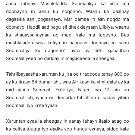
aanu rabnay. Mushkiladda Soomaaliya ka jirta ma
doonayno in aanu ku noqonno. Waanu ka daalnay
dagaalka aan joogsanayn. Mar dambe in aan noqdo ma
doonayo. Haddii aad nagu sii dhex deysaan Liibiya, waanu
ka shaqaysanaynaa oo meel kale ma tegeyno. Bes
mushkiladdu waa keliya in aannaan doonayn in aanu
Soomaaliya ku noqonno” ayaa ay tidhi gabadhan
Soomaaliyeed oo diidday in magaceeda la sheegaa.
Tahriibayaasha xaruntan ku jira oo tiradoodu tahay 800 oo
ay ku jiraan 64 dumar ahi, waa Afrikaan ka yimi dalal ay ka
mid yihiin Senegal, Eriteriya, Niger, iyo 17 nin oo
Soomaali ah, iyada oo dumarka 64 ahina u badan yihiin
Soomaali iyo Eriteriyaan.
Xaruntan ayaa la sheegay in aanay lahayn ilaalo adag oo
ka celisa tuugta iyo dadka soo hunguraynaya, sidoo kale