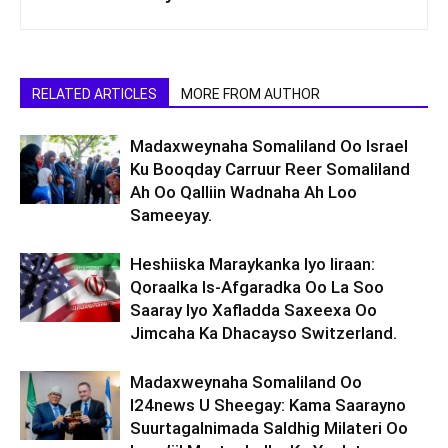
RELATED ARTICLES
MORE FROM AUTHOR
Madaxweynaha Somaliland Oo Israel
Ku Booqday Carruur Reer Somaliland
Ah Oo Qalliin Wadnaha Ah Loo
Sameeyay.
Heshiiska Maraykanka Iyo Iiraan:
Qoraalka Is-Afgaradka Oo La Soo
Saaray Iyo Xafladda Saxeexa Oo
Jimcaha Ka Dhacayso Switzerland.
Madaxweynaha Somaliland Oo
I24news U Sheegay: Kama Saarayno
Suurtagalnimada Saldhig Milateri Oo