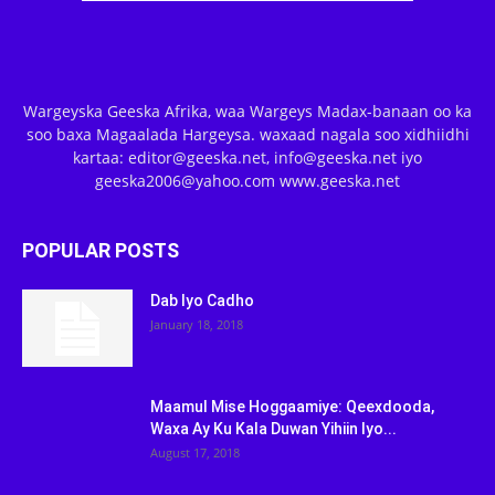
Wargeyska Geeska Afrika, waa Wargeys Madax-banaan oo ka
soo baxa Magaalada Hargeysa. waxaad nagala soo xidhiidhi
kartaa: editor@geeska.net, info@geeska.net iyo
geeska2006@yahoo.com www.geeska.net
POPULAR POSTS
Dab Iyo Cadho
January 18, 2018
Maamul Mise Hoggaamiye: Qeexdooda,
Waxa Ay Ku Kala Duwan Yihiin Iyo...
August 17, 2018