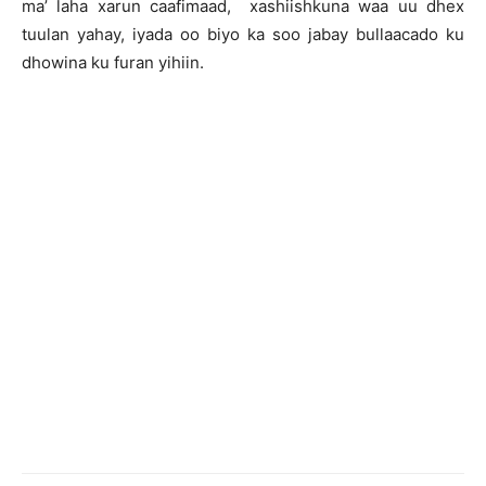
ma’ laha xarun caafimaad, xashiishkuna waa uu dhex
tuulan yahay, iyada oo biyo ka soo jabay bullaacado ku
dhowina ku furan yihiin.