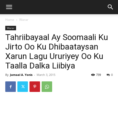
Home
Warar
Warar
Tahriibayaal Ay Soomaali Ku
Jirto Oo Ku Dhibaataysan
Xarun Lagu Ururiyey Oo Ku
Taalla Dalka Liibiya
By
Jamaal A. Yonis
-
March 3, 2015
739
0