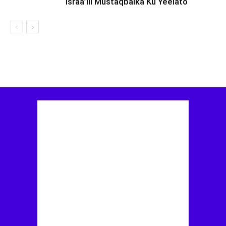
Israa’iil Mustaqbalka Ku Yeelato