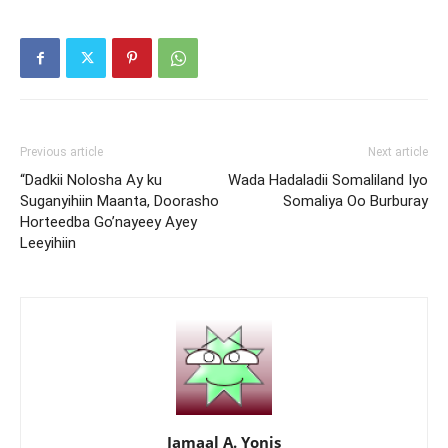
Previous article
Next article
“Dadkii Nolosha Ay ku
Wada Hadaladii Somaliland Iyo
Suganyihiin Maanta, Doorasho
Somaliya Oo Burburay
Horteedba Go’nayeey Ayey
Leeyihiin
Jamaal A. Yonis