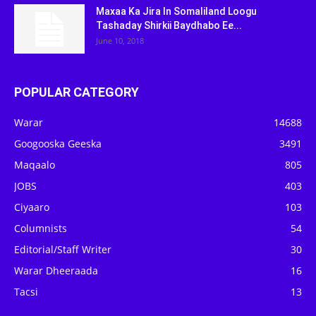
Maxaa Ka Jira In Somaliland Loogu
Tashaday Shirkii Baydhabo Ee...
June 10, 2018
POPULAR CATEGORY
Warar
14688
Googooska Geeska
3491
Maqaalo
805
JOBS
403
Ciyaaro
103
Columnists
54
Editorial/Staff Writer
30
Warar Dheeraada
16
Tacsi
13