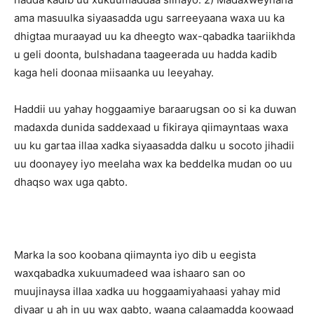
ama masuulka siyaasadda ugu sarreeyaana waxa uu ka
dhigtaa muraayad uu ka dheegto wax-qabadka taariikhda
u geli doonta, bulshadana taageerada uu hadda kadib
kaga heli doonaa miisaanka uu leeyahay.
Haddii uu yahay hoggaamiye baraarugsan oo si ka duwan
madaxda dunida saddexaad u fikiraya qiimayntaas waxa
uu ku gartaa illaa xadka siyaasadda dalku u socoto jihadii
uu doonayey iyo meelaha wax ka beddelka mudan oo uu
dhaqso wax uga qabto.
Marka la soo koobana qiimaynta iyo dib u eegista
waxqabadka xukuumadeed waa ishaaro san oo
muujinaysa illaa xadka uu hoggaamiyahaasi yahay mid
diyaar u ah in uu wax qabto, waana calaamadda koowaad