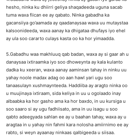
hesho, ninka ku dhiirri geliya shaqadeeda uguna sacab
tuma waxa fiican ee ay qabato. Ninka gabadha ka
gacansiiya go’aamada ay qaadanaysaa waxa uu mutaystaa
kalsoonideeda, waxa aanay ka dhigataa dhufays iyo ehel
ay ula soo cararto culays kasta oo ka hor yimaadda.
5.Gabadhu waa makhluuq qab badan, waxa ay si gaar ah u
danaysaa ixtiraamka iyo soo dhoweynta ay kala kulanto
dadka ku xeeran, waxa aanay aaminsan tahay in ninku uu
yahay noole madax adag oo aan hawl yari ugu soo
tanaasulayn xushmaynteeda. Haddiiba ay aragto ninka oo
u muujinaya ixtiraam, sida keliya in uu u ogolaado inay
albaabka ka hor gasho ama ka hor baxdo, in uu kursiga u
soo saaro si ay ugu fadhiisato, ama in uu isagu u soo
qabto adeegyada sahlan ee ay u baahan tahay, waxa ay u
aragtaa in u yahay nin fahmi kara nolosha amiirnimo ee ay
rabto, si weyn ayaanay ninkaas qalbigeeda u siisaa.