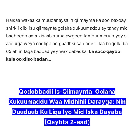
Halkaa waxaa ka muuqanaysa in qiimaynta ka soo baxday
shirkii dib-isu qiimaynta golaha xukuumaddu ay tahay mid
badheedh ama xisaab xumo awgeed loo buun buuniyey si
aad uga weyn caqliga oo gaadhsiisan heer illaa boqolkiiba
65 ah in laga badbadiyey wax qabadka.
La soco qaybo
kale oo xiiso badan…
Qodobbadii Is-Qiimaynta Golaha
Xukuumaddu Waa
Midhihii Darayga: Nin
Duuduub Ku Liqa Iyo Mid Iska
Dayaba
(Qaybta 2-aad)