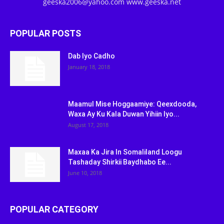
geeska2006@yahoo.com www.geeska.net
POPULAR POSTS
Dab Iyo Cadho
January 18, 2018
Maamul Mise Hoggaamiye: Qeexdooda,
Waxa Ay Ku Kala Duwan Yihiin Iyo...
August 17, 2018
Maxaa Ka Jira In Somaliland Loogu
Tashaday Shirkii Baydhabo Ee...
June 10, 2018
POPULAR CATEGORY