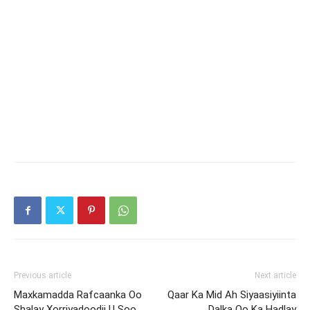
Previous article
Next article
Maxkamadda Rafcaanka Oo
Qaar Ka Mid Ah Siyaasiyiinta
Shalay Xorriyadoodii U Soo
Dalka Oo Ka Hadlay