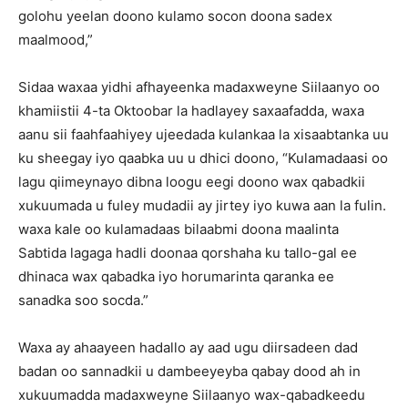
golohu yeelan doono kulamo socon doona sadex
maalmood,”
Sidaa waxaa yidhi afhayeenka madaxweyne Siilaanyo oo
khamiistii 4-ta Oktoobar la hadlayey saxaafadda, waxa
aanu sii faahfaahiyey ujeedada kulankaa la xisaabtanka uu
ku sheegay iyo qaabka uu u dhici doono, “Kulamadaasi oo
lagu qiimeynayo dibna loogu eegi doono wax qabadkii
xukuumada u fuley mudadii ay jirtey iyo kuwa aan la fulin.
waxa kale oo kulamadaas bilaabmi doona maalinta
Sabtida lagaga hadli doonaa qorshaha ku tallo-gal ee
dhinaca wax qabadka iyo horumarinta qaranka ee
sanadka soo socda.”
Waxa ay ahaayeen hadallo ay aad ugu diirsadeen dad
badan oo sannadkii u dambeeyeyba qabay dood ah in
xukuumadda madaxweyne Siilaanyo wax-qabadkeedu