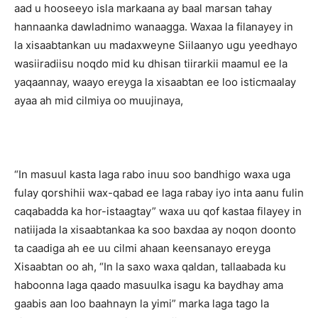
aad u hooseeyo isla markaana ay baal marsan tahay
hannaanka dawladnimo wanaagga. Waxaa la filanayey in
la xisaabtankan uu madaxweyne Siilaanyo ugu yeedhayo
wasiiradiisu noqdo mid ku dhisan tiirarkii maamul ee la
yaqaannay, waayo ereyga la xisaabtan ee loo isticmaalay
ayaa ah mid cilmiya oo muujinaya,
“In masuul kasta laga rabo inuu soo bandhigo waxa uga
fulay qorshihii wax-qabad ee laga rabay iyo inta aanu fulin
caqabadda ka hor-istaagtay” waxa uu qof kastaa filayey in
natiijada la xisaabtankaa ka soo baxdaa ay noqon doonto
ta caadiga ah ee uu cilmi ahaan keensanayo ereyga
Xisaabtan oo ah, “In la saxo waxa qaldan, tallaabada ku
haboonna laga qaado masuulka isagu ka baydhay ama
gaabis aan loo baahnayn la yimi” marka laga tago la