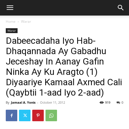
Home
Warar
Warar
Dabeecadaha Iyo Hab-
Dhaqannada Ay Gabadhu
Jeceshay In Aanay Gafin
Ninka Ay Ku Aragto (1)
Diyaariye Kamaal Axmed Cali
(Qaybtii 1-aad Iyo 2-aad)
By
Jamaal A. Yonis
-
October 11, 2012
919
0