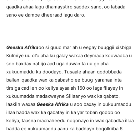
qaadka ahaa lagu dhamaystiro saddex sano, oo labada
sano ee dambe dheeraad lagu daro.
Geeska Afrika
oo si guud mar ah u eegay buuggii xisbiga
Kulmiye uu ol’olaha ku galay waxaa deymada koowadba u
soo baxday natiijo aad uga duwan ta uu golaha
xukuumaddu ku doodayo. Tusaale ahaan qodobbada
ballan-qaadka wax ka qabasho ee buug-yarahaa inta
tirsiga cad leh oo keliya ayaa ah 160 oo laga filayey in
xukuumadda madaxweyne Siilaanyo wax ka qabato,
laakiin waxaa
Geeska Afrika
u soo baxay in xukuumaddu
illaa hadda wax ka qabatay in ka yar toban qodob oo
keliya, taasna macnaheedu noqonayo in wax qabadka illaa
hadda ee xukuumaddu aanu ka badnayn boqolkiiba 6.