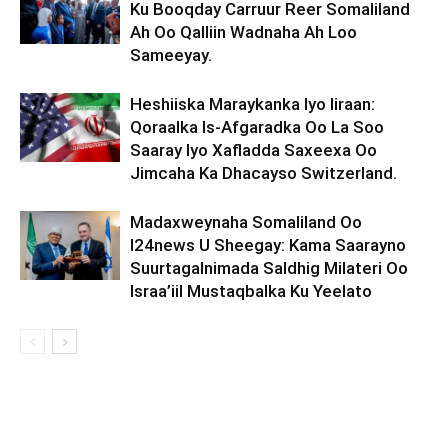
Ku Booqday Carruur Reer Somaliland
Ah Oo Qalliin Wadnaha Ah Loo
Sameeyay.
Heshiiska Maraykanka Iyo Iiraan:
Qoraalka Is-Afgaradka Oo La Soo
Saaray Iyo Xafladda Saxeexa Oo
Jimcaha Ka Dhacayso Switzerland.
Madaxweynaha Somaliland Oo
I24news U Sheegay: Kama Saarayno
Suurtagalnimada Saldhig Milateri Oo
Israa’iil Mustaqbalka Ku Yeelato