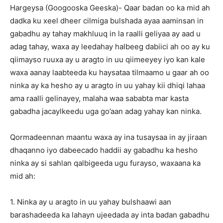
Hargeysa (Googooska Geeska)- Qaar badan oo ka mid ah
dadka ku xeel dheer cilmiga bulshada ayaa aaminsan in
gabadhu ay tahay makhluuq in la raalli geliyaa ay aad u
adag tahay, waxa ay leedahay halbeeg dabiici ah oo ay ku
qiimayso ruuxa ay u aragto in uu qiimeeyey iyo kan kale
waxa aanay laabteeda ku haysataa tilmaamo u gaar ah oo
ninka ay ka hesho ay u aragto in uu yahay kii dhiqi lahaa
ama raalli gelinayey, malaha waa sababta mar kasta
gabadha jacaylkeedu uga go’aan adag yahay kan ninka.
Qormadeennan maantu waxa ay ina tusaysaa in ay jiraan
dhaqanno iyo dabeecado haddii ay gabadhu ka hesho
ninka ay si sahlan qalbigeeda ugu furayso, waxaana ka
mid ah:
1. Ninka ay u aragto in uu yahay bulshaawi aan
barashadeeda ka lahayn ujeedada ay inta badan gabadhu