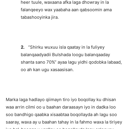
heer tuule, waxaana afka laga dhowray in la
falanqeeyo wax yaabaha aan qabsoomin ama
tabashooyinka jira.
2.
“Shirku wuxuu isla qaatay in la fuliyey
balanqaadyadii Bulshada loogu balanqaaday
shanta sano 70%” ayaa lagu yidhi qodobka labaad,
oo ah kan ugu xasaasisan.
Marka laga hadlayo qiimayn tiro iyo boqollay ku dhisan
waa arrin cilmi oo u baahan daraasayn iyo in dadka loo
soo bandhigo qaabka xisaabtaa boqollayda ah lagu soo
saaray, waxa ay u baahan tahay in la fahmo waxa la tiriyey