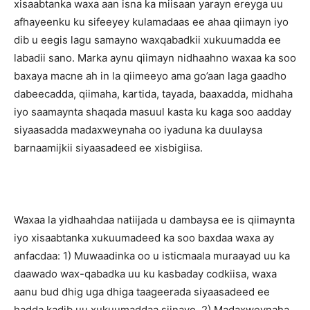
xisaabtanka waxa aan isna ka miisaan yarayn ereyga uu
afhayeenku ku sifeeyey kulamadaas ee ahaa qiimayn iyo
dib u eegis lagu samayno waxqabadkii xukuumadda ee
labadii sano. Marka aynu qiimayn nidhaahno waxaa ka soo
baxaya macne ah in la qiimeeyo ama go’aan laga gaadho
dabeecadda, qiimaha, kartida, tayada, baaxadda, midhaha
iyo saamaynta shaqada masuul kasta ku kaga soo aadday
siyaasadda madaxweynaha oo iyaduna ka duulaysa
barnaamijkii siyaasadeed ee xisbigiisa.
Waxaa la yidhaahdaa natiijada u dambaysa ee is qiimaynta
iyo xisaabtanka xukuumadeed ka soo baxdaa waxa ay
anfacdaa: 1) Muwaadinka oo u isticmaala muraayad uu ka
daawado wax-qabadka uu ku kasbaday codkiisa, waxa
aanu bud dhig uga dhiga taageerada siyaasadeed ee
hadda kadib uu xukuumaddaa siinayo. 2) Madaxweynaha