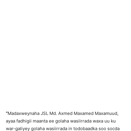
“
Madaxweynaha JSL Md. Axmed Maxamed Maxamuud,
ayaa fadhigii maanta ee golaha wasiirrada waxa uu ku
war-galiyey golaha wasiirrada in todobaadka soo socda