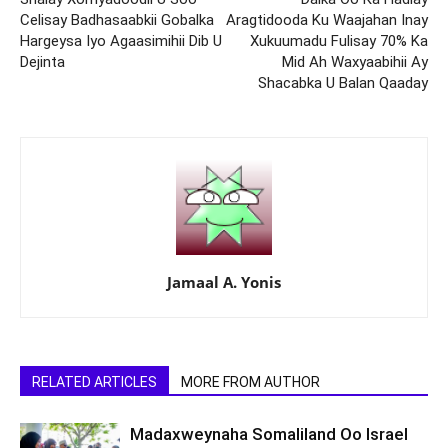
Celisay Badhasaabkii Gobalka
Aragtidooda Ku Waajahan Inay
Hargeysa Iyo Agaasimihii Dib U
Xukuumadu Fulisay 70% Ka
Dejinta
Mid Ah Waxyaabihii Ay
Shacabka U Balan Qaaday
Jamaal A. Yonis
RELATED ARTICLES
MORE FROM AUTHOR
Madaxweynaha Somaliland Oo Israel