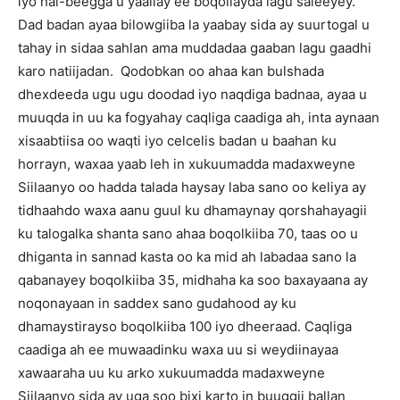
iyo hal-beegga u yaallay ee boqollayda lagu saleeyey.
Dad badan ayaa bilowgiiba la yaabay sida ay suurtogal u
tahay in sidaa sahlan ama muddadaa gaaban lagu gaadhi
karo natiijadan. Qodobkan oo ahaa kan bulshada
dhexdeeda ugu ugu doodad iyo naqdiga badnaa, ayaa u
muuqda in uu ka fogyahay caqliga caadiga ah, inta aynaan
xisaabtiisa oo waqti iyo celcelis badan u baahan ku
horrayn, waxaa yaab leh in xukuumadda madaxweyne
Siilaanyo oo hadda talada haysay laba sano oo keliya ay
tidhaahdo waxa aanu guul ku dhamaynay qorshahayagii
ku talogalka shanta sano ahaa boqolkiiba 70, taas oo u
dhiganta in sannad kasta oo ka mid ah labadaa sano la
qabanayey boqolkiiba 35, midhaha ka soo baxayaana ay
noqonayaan in saddex sano gudahood ay ku
dhamaystirayso boqolkiiba 100 iyo dheeraad. Caqliga
caadiga ah ee muwaadinku waxa uu si weydiinayaa
xawaaraha uu ku arko xukuumadda madaxweyne
Siilaanyo sida ay uga soo bixi karto in buuggii ballan