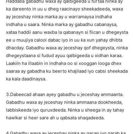
Haddaba gabadhu waxa ay qalbigeeda u furtaa ninka ay
ka dareento in uu u dheg raacinayo sheekadeeda, waxa
ay jeceshay ninka marka ay u warramaysa indhaha
indhaha u saara. Ninka marka ay gabadhu cabanaysa,
xataa haddii aanu waxba la qabanayn si fiican u dhegeysta
ee u muujiya calool dabac iyo in uu ka xun yahay dhibta
dhacday. Gabadhu waxa ay jeceshay qof dhegeysta, ninka
dhegeystaana si fudud ayuu qalbigeeda u xidhan karaa.
Laakiin ha illaabin in indhaha oo si xooggan looga dhex
saaraa ay gabadha ku beerto khajilaad iyo cabsi sheekada
ka kala daadinaysa.
3.Dabeecad ahaan ayey gabadhu u jeceshay ammaanta.
Gabadhu waxa ay jeceshay ninka ammaana dookheeda,
labbiskeeda iyo quruxdeeda. Ninka u sheega in ay tahay
hawlkar si heer sare ah u qabsata shaqadeeda.
4.Gabadhu waxa ay jeceshay ninka ay gacan iyo garab ka