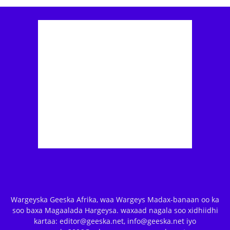
Wargeyska Geeska Afrika, waa Wargeys Madax-banaan oo ka
soo baxa Magaalada Hargeysa. waxaad nagala soo xidhiidhi
kartaa: editor@geeska.net, info@geeska.net iyo