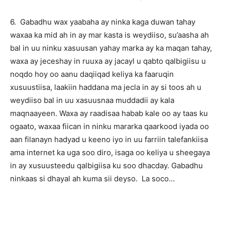
6. Gabadhu wax yaabaha ay ninka kaga duwan tahay
waxaa ka mid ah in ay mar kasta is weydiiso, su’aasha ah
bal in uu ninku xasuusan yahay marka ay ka maqan tahay,
waxa ay jeceshay in ruuxa ay jacayl u qabto qalbigiisu u
noqdo hoy oo aanu daqiiqad keliya ka faaruqin
xusuustiisa, laakiin haddana ma jecla in ay si toos ah u
weydiiso bal in uu xasuusnaa muddadii ay kala
maqnaayeen. Waxa ay raadisaa habab kale oo ay taas ku
ogaato, waxaa fiican in ninku mararka qaarkood iyada oo
aan filanayn hadyad u keeno iyo in uu farriin talefankiisa
ama internet ka uga soo diro, isaga oo keliya u sheegaya
in ay xusuusteedu qalbigiisa ku soo dhacday. Gabadhu
ninkaas si dhayal ah kuma sii deyso. La soco…