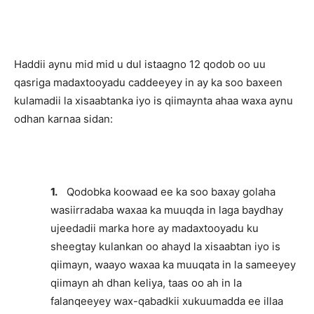
Haddii aynu mid mid u dul istaagno 12 qodob oo uu
qasriga madaxtooyadu caddeeyey in ay ka soo baxeen
kulamadii la xisaabtanka iyo is qiimaynta ahaa waxa aynu
odhan karnaa sidan:
1.
Qodobka koowaad ee ka soo baxay golaha
wasiirradaba waxaa ka muuqda in laga baydhay
ujeedadii marka hore ay madaxtooyadu ku
sheegtay kulankan oo ahayd la xisaabtan iyo is
qiimayn, waayo waxaa ka muuqata in la sameeyey
qiimayn ah dhan keliya, taas oo ah in la
falanqeeyey wax-qabadkii xukuumadda ee illaa