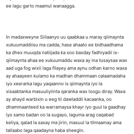
ee lagu garto maamul wanaagga.
In madaxweyne Siilaanyo uu qaabkaa u maray qiimaynta
xukuumaddiisu ma cadda, hase ahaato ee bidhaadhama
ka dhex muuqda natiijada ka soo baxday fadhiyadii is-
qiimaynta ahaa ee xukuumaddu waxa ay ina tusaysaa wax
aad uga fog wixii laga filayey ama aynu odhan karno waxa
ay ahaayeen kulamo ka madhan dhammaan calaamadaha
iyo xeerarka lagu yaqaanno is qiimaynta iyo la
xisaabtanka masuuliyiinta qaranka wax loogu diray. Waxa
ay ahayd warbixin u eeg tii dawladdii kacaanka, oo
dhammaanteed ka warramaysa khayr iyo guul la gaadhay
iyo samo badan oo la sugayo, laguma arag caqabad
keliya, qalad la saxay ma jirin, masuul la tilmaamay ama
tallaabo laga qaadayna haba sheegin.