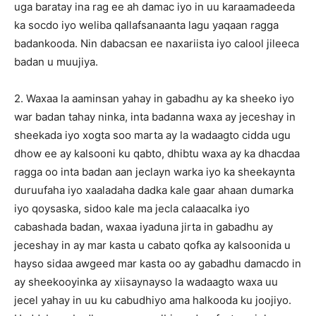
uga baratay ina rag ee ah damac iyo in uu karaamadeeda
ka socdo iyo weliba qallafsanaanta lagu yaqaan ragga
badankooda. Nin dabacsan ee naxariista iyo calool jileeca
badan u muujiya.
2. Waxaa la aaminsan yahay in gabadhu ay ka sheeko iyo
war badan tahay ninka, inta badanna waxa ay jeceshay in
sheekada iyo xogta soo marta ay la wadaagto cidda ugu
dhow ee ay kalsooni ku qabto, dhibtu waxa ay ka dhacdaa
ragga oo inta badan aan jeclayn warka iyo ka sheekaynta
duruufaha iyo xaaladaha dadka kale gaar ahaan dumarka
iyo qoysaska, sidoo kale ma jecla calaacalka iyo
cabashada badan, waxaa iyaduna jirta in gabadhu ay
jeceshay in ay mar kasta u cabato qofka ay kalsoonida u
hayso sidaa awgeed mar kasta oo ay gabadhu damacdo in
ay sheekooyinka ay xiisaynayso la wadaagto waxa uu
jecel yahay in uu ku cabudhiyo ama halkooda ku joojiyo.