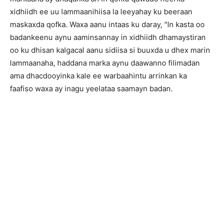
xidhiidh ee uu lammaanihiisa la leeyahay ku beeraan
maskaxda qofka. Waxa aanu intaas ku daray, "In kasta oo
badankeenu aynu aaminsannay in xidhiidh dhamaystiran
oo ku dhisan kalgacal aanu sidiisa si buuxda u dhex marin
lammaanaha, haddana marka aynu daawanno filimadan
ama dhacdooyinka kale ee warbaahintu arrinkan ka
faafiso waxa ay inagu yeelataa saamayn badan.