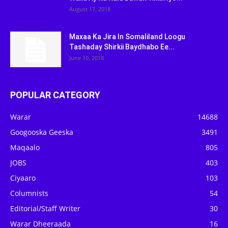
August 17, 2018
Maxaa Ka Jira In Somaliland Loogu
Tashaday Shirkii Baydhabo Ee...
June 10, 2018
POPULAR CATEGORY
Warar
14688
Googooska Geeska
3491
Maqaalo
805
JOBS
403
Ciyaaro
103
Columnists
54
Editorial/Staff Writer
30
Warar Dheeraada
16