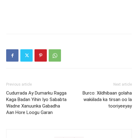
Previous article
Next article
Cudurrada Ay Dumarku Ragga
Burco: Xildhibaan golaha
Kaga Badan Yihin Iyo Sababta
wakiilada ka tirsan oo la
Wadne Xanuunka Gabadha
tooriyeeyay
Aan Hore Loogu Garan