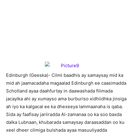
E
dinburgh (Geeska)- Cilmi baadhis ay samaysay mid ka
mid ah jaamacadaha magaalad Edinburgh ee caasimadda
Schotland ayaa daahfurtay in daawashada filimada
jacaylka ahi ay xumayso ama burburiso xidhiidhka jinsiga
ah iyo ka kalgacal ee ka dhexeeya lammaanaha is qaba.
Sida ay faafisay jariiradda Al-zamanaa oo ka soo baxda
dalka Lubnaan, khubarada samaysay daraasaddan oo ku
xeel dheer cilmiga bulshada ayaa masuuliyadda