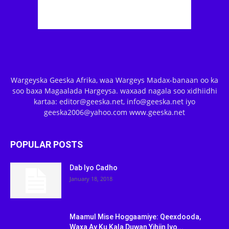
Wargeyska Geeska Afrika, waa Wargeys Madax-banaan oo ka
soo baxa Magaalada Hargeysa. waxaad nagala soo xidhiidhi
kartaa: editor@geeska.net, info@geeska.net iyo
geeska2006@yahoo.com www.geeska.net
POPULAR POSTS
Dab Iyo Cadho
January 18, 2018
Maamul Mise Hoggaamiye: Qeexdooda,
Waxa Ay Ku Kala Duwan Yihiin Iyo...