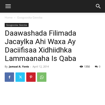
Home
Googooska Geeska
Googooska Geeska
Daawashada Filimada
Jacaylka Ahi Waxa Ay
Daciifisaa Xidhiidhka
Lammaanaha Is Qaba
By
Jamaal A. Yonis
-
April 12, 2014
1350
0