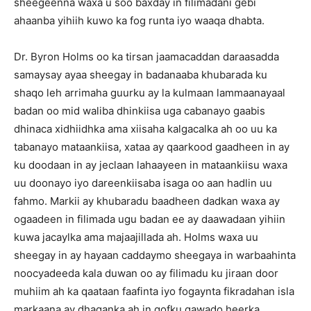
sheegeenna waxa u soo baxday in filimadani gebi
ahaanba yihiih kuwo ka fog runta iyo waaqa dhabta.
Dr. Byron Holms oo ka tirsan jaamacaddan daraasadda
samaysay ayaa sheegay in badanaaba khubarada ku
shaqo leh arrimaha guurku ay la kulmaan lammaanayaal
badan oo mid waliba dhinkiisa uga cabanayo gaabis
dhinaca xidhiidhka ama xiisaha kalgacalka ah oo uu ka
tabanayo mataankiisa, xataa ay qaarkood gaadheen in ay
ku doodaan in ay jeclaan lahaayeen in mataankiisu waxa
uu doonayo iyo dareenkiisaba isaga oo aan hadlin uu
fahmo. Markii ay khubaradu baadheen dadkan waxa ay
ogaadeen in filimada ugu badan ee ay daawadaan yihiin
kuwa jacaylka ama majaajillada ah. Holms waxa uu
sheegay in ay hayaan caddaymo sheegaya in warbaahinta
noocyadeeda kala duwan oo ay filimadu ku jiraan door
muhiim ah ka qaataan faafinta iyo fogaynta fikradahan isla
markaana ay dhaqanka ah in qofku qawado heerka