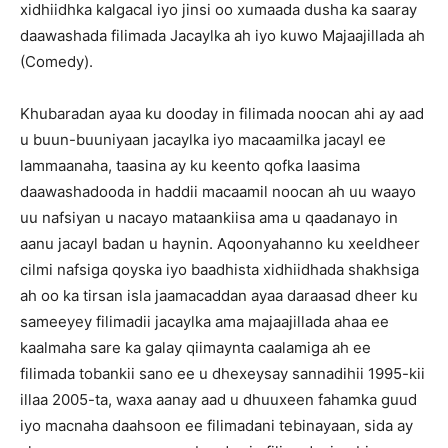
xidhiidhka kalgacal iyo jinsi oo xumaada dusha ka saaray
daawashada filimada Jacaylka ah iyo kuwo Majaajillada ah
(Comedy).
Khubaradan ayaa ku dooday in filimada noocan ahi ay aad
u buun-buuniyaan jacaylka iyo macaamilka jacayl ee
lammaanaha, taasina ay ku keento qofka laasima
daawashadooda in haddii macaamil noocan ah uu waayo
uu nafsiyan u nacayo mataankiisa ama u qaadanayo in
aanu jacayl badan u haynin. Aqoonyahanno ku xeeldheer
cilmi nafsiga qoyska iyo baadhista xidhiidhada shakhsiga
ah oo ka tirsan isla jaamacaddan ayaa daraasad dheer ku
sameeyey filimadii jacaylka ama majaajillada ahaa ee
kaalmaha sare ka galay qiimaynta caalamiga ah ee
filimada tobankii sano ee u dhexeysay sannadihii 1995-kii
illaa 2005-ta, waxa aanay aad u dhuuxeen fahamka guud
iyo macnaha daahsoon ee filimadani tebinayaan, sida ay