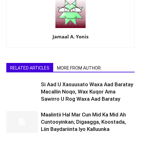
Jamaal A. Yonis
RELATED ARTICLES
MORE FROM AUTHOR
Si Aad U Xasuusato Waxa Aad Baratay
Macallin Noqo, Wax Kuqor Ama
Sawirro U Rog Waxa Aad Baratay
Maalintii Hal Mar Cun Mid Ka Mid Ah
Cuntooyinkan; Digaagga, Koostada,
Liin Baydariinta Iyo Kalluunka