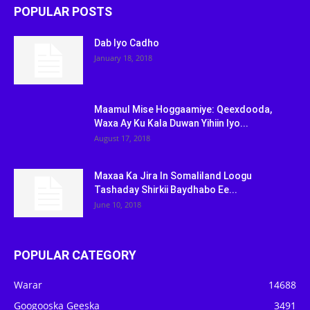
POPULAR POSTS
Dab Iyo Cadho
January 18, 2018
Maamul Mise Hoggaamiye: Qeexdooda,
Waxa Ay Ku Kala Duwan Yihiin Iyo...
August 17, 2018
Maxaa Ka Jira In Somaliland Loogu
Tashaday Shirkii Baydhabo Ee...
June 10, 2018
POPULAR CATEGORY
Warar
14688
Googooska Geeska
3491