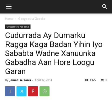
Home
Googooska Geeska
Googooska Geeska
Cudurrada Ay Dumarku
Ragga Kaga Badan Yihin Iyo
Sababta Wadne Xanuunka
Gabadha Aan Hore Loogu
Garan
By
Jamaal A. Yonis
-
April 12, 2014
1375
0