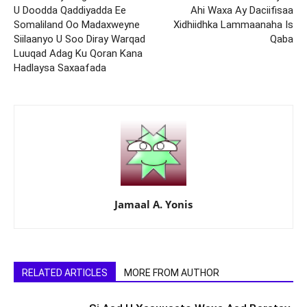
U Doodda Qaddiyadda Ee
Ahi Waxa Ay Daciifisaa
Somaliland Oo Madaxweyne
Xidhiidhka Lammaanaha Is
Siilaanyo U Soo Diray Warqad
Qaba
Luuqad Adag Ku Qoran Kana
Hadlaysa Saxaafada
Jamaal A. Yonis
RELATED ARTICLES
MORE FROM AUTHOR