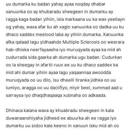
uu dumarka ku badan yahay ayaa noqday dhabar
xanuunka oo ay khubaradu sheegeen in dumarku ay
ragga kaga badan yihiin, isla markaana uu ka wax yeellayn
og yahay, waxa afar ku ah xaglo xanuunka oo dadka uu ku
dhaco saddex meelood laba ay yihiin dumarka. Xanuunka
afka qalaad lagu yidhaahdo Multiple Sclerosis oo weerara
hab-dhiska neerfayaasha iyo muruqyada ayaa ka mid ah
cudurrada sida gaarka ah dumarka ugu badan. Cudurkan
oo la sheegay in afartii ruux ee uu ku dhaco saddex ka
mid ahi dumar yihiin ayaa lagu yaqaannaa awoodda
muruqyada oo uu dilo, isu dheelli tiranka jidhka oo uu
lumiyo, aragga oo uu daciifiyo, miyir beel, xummad aad u
sarraysa iyo dhaqdhaqaaqa xubnaha oo adkaada.
Dhinaca kalana waxa ay khuabradu sheegeen in kala
duwanaanshiyaha jidheed ee abuurka ah ee ragga iyo
dumarku uu sidoo kale keeno in xanuun isku mid ah oo