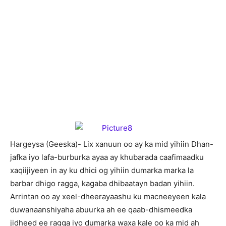
H
argeysa (Geeska)- Lix xanuun oo ay ka mid yihiin Dhan-
jafka iyo lafa-burburka ayaa ay khubarada caafimaadku
xaqiijiyeen in ay ku dhici og yihiin dumarka marka la
barbar dhigo ragga, kagaba dhibaatayn badan yihiin.
Arrintan oo ay xeel-dheerayaashu ku macneeyeen kala
duwanaanshiyaha abuurka ah ee qaab-dhismeedka
jidheed ee ragga iyo dumarka waxa kale oo ka mid ah