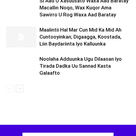
Si Aad U Xasuusato Waxa Aad Baratay
Macallin Noqo, Wax Kuqor Ama
Sawirro U Rog Waxa Aad Baratay
Maalintii Hal Mar Cun Mid Ka Mid Ah
Cuntooyinkan; Digaagga, Koostada,
Liin Baydariinta Iyo Kalluunka
Noolaha Adduunka Ugu Dilaasan Iyo
Tirada Dadka Uu Sannad Kasta
Galaafto