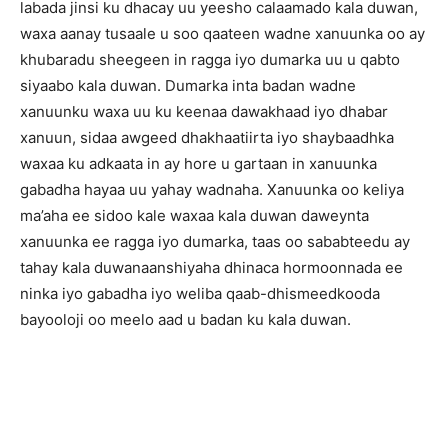
labada jinsi ku dhacay uu yeesho calaamado kala duwan,
waxa aanay tusaale u soo qaateen wadne xanuunka oo ay
khubaradu sheegeen in ragga iyo dumarka uu u qabto
siyaabo kala duwan. Dumarka inta badan wadne
xanuunku waxa uu ku keenaa dawakhaad iyo dhabar
xanuun, sidaa awgeed dhakhaatiirta iyo shaybaadhka
waxaa ku adkaata in ay hore u gartaan in xanuunka
gabadha hayaa uu yahay wadnaha. Xanuunka oo keliya
ma’aha ee sidoo kale waxaa kala duwan daweynta
xanuunka ee ragga iyo dumarka, taas oo sababteedu ay
tahay kala duwanaanshiyaha dhinaca hormoonnada ee
ninka iyo gabadha iyo weliba qaab-dhismeedkooda
bayooloji oo meelo aad u badan ku kala duwan.