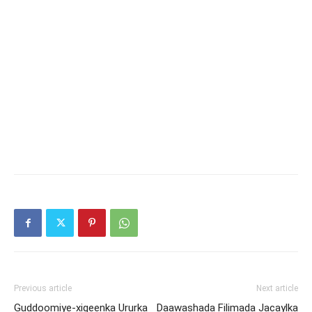
Previous article
Next article
Guddoomiye-xigeenka Ururka
Daawashada Filimada Jacaylka