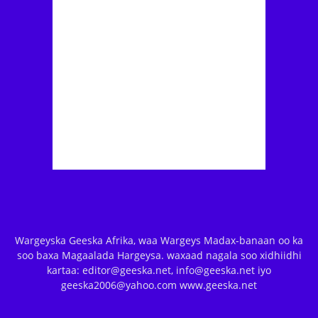
Wargeyska Geeska Afrika, waa Wargeys Madax-banaan oo ka
soo baxa Magaalada Hargeysa. waxaad nagala soo xidhiidhi
kartaa: editor@geeska.net, info@geeska.net iyo
geeska2006@yahoo.com www.geeska.net