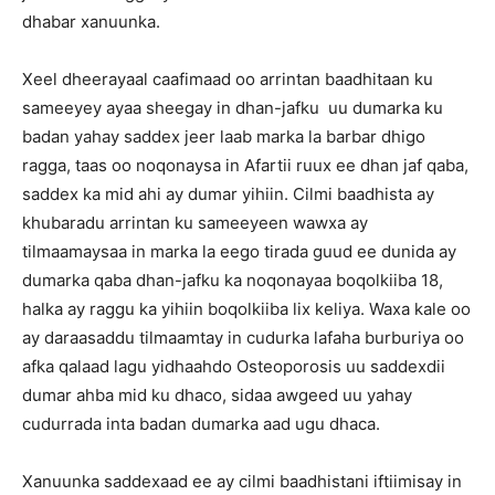
dhabar xanuunka.
Xeel dheerayaal caafimaad oo arrintan baadhitaan ku
sameeyey ayaa sheegay in dhan-jafku uu dumarka ku
badan yahay saddex jeer laab marka la barbar dhigo
ragga, taas oo noqonaysa in Afartii ruux ee dhan jaf qaba,
saddex ka mid ahi ay dumar yihiin. Cilmi baadhista ay
khubaradu arrintan ku sameeyeen wawxa ay
tilmaamaysaa in marka la eego tirada guud ee dunida ay
dumarka qaba dhan-jafku ka noqonayaa boqolkiiba 18,
halka ay raggu ka yihiin boqolkiiba lix keliya. Waxa kale oo
ay daraasaddu tilmaamtay in cudurka lafaha burburiya oo
afka qalaad lagu yidhaahdo Osteoporosis uu saddexdii
dumar ahba mid ku dhaco, sidaa awgeed uu yahay
cudurrada inta badan dumarka aad ugu dhaca.
Xanuunka saddexaad ee ay cilmi baadhistani iftiimisay in