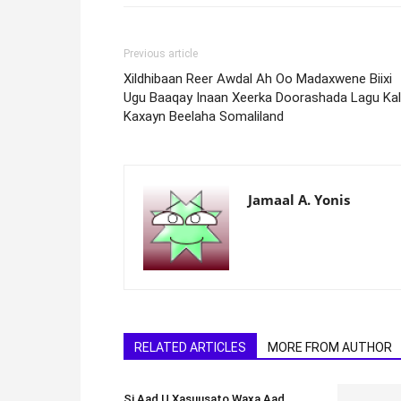
Previous article
Xildhibaan Reer Awdal Ah Oo Madaxwene Biixi
Ugu Baaqay Inaan Xeerka Doorashada Lagu Ka
Kaxayn Beelaha Somaliland
Jamaal A. Yonis
RELATED ARTICLES
MORE FROM AUTHOR
Si Aad U Xasuusato Waxa Aad