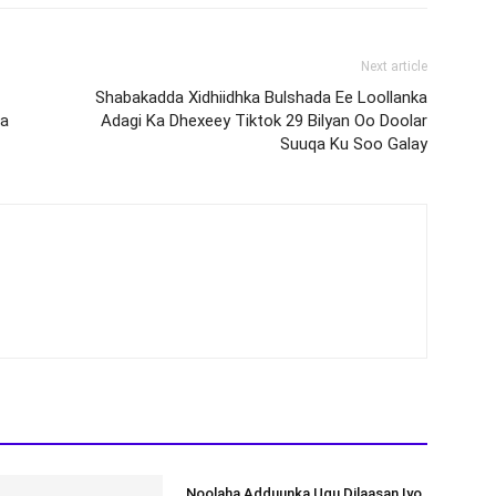
Next article
Shabakadda Xidhiidhka Bulshada Ee Loollanka
la
Adagi Ka Dhexeey Tiktok 29 Bilyan Oo Doolar
Suuqa Ku Soo Galay
Noolaha Adduunka Ugu Dilaasan Iyo