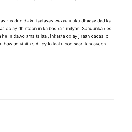
avirus dunida ku faafayey waxaa u uku dhacay dad ka
as oo ay dhinteen in ka badna 1 milyan. Xanuunkan oo
 helin dawo ama tallaal, inkasta oo ay jiraan dadaallo
hawlan yihiin sidii ay tallaal u soo saari lahaayeen.