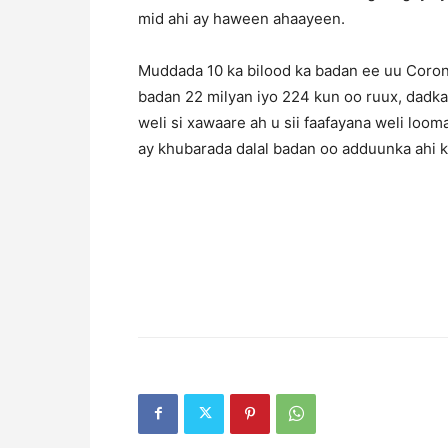
mid ahi ay haween ahaayeen.
Muddada 10 ka bilood ka badan ee uu Coron
badan 22 milyan iyo 224 kun oo ruux, dadka
weli si xawaare ah u sii faafayana weli looma
ay khubarada dalal badan oo adduunka ahi ku 