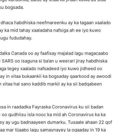
ku bogsada.
ku dhaca habdhiska neefmareenku ay ka tagaan xaalado
y ka mid tahay xaaladaha nafsiga ah ee iyo kuwo
i ugu fududahay.
dalka Canada oo ay faafisay majalad lagu magacaabo
SARS oo isaguna si ba’an u weerari jiray habdhiska
kaga tegey xaalado nafsadeed iyo kuwo jidheed oo
ay in xitaa bukaankii ka bogsaday qaarkood ay awoodi
xitaa hal sano kaddib markii ay ka sii badqabeen
aysa in raadadka Fayraska Coronavirus ku sii badan
oo qudhiisu isla nooc ka mid ah Coronavirus ka ka
gey ay ugu badnaayeen dumarku. Tusaale ahaan 22 qof
aa mar tijaabo lagu samaynayey la ogaaday in 19 ka