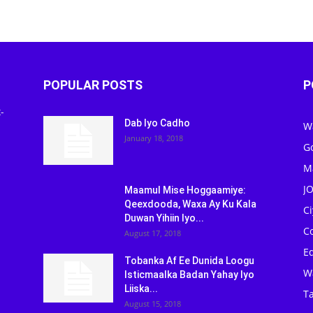
POPULAR POSTS
P
-
Dab Iyo Cadho
W
January 18, 2018
G
M
J
Maamul Mise Hoggaamiye:
Qeexdooda, Waxa Ay Ku Kala
C
Duwan Yihiin Iyo...
C
August 17, 2018
Ed
Tobanka Af Ee Dunida Loogu
W
Isticmaalka Badan Yahay Iyo
Liiska...
Ta
August 15, 2018