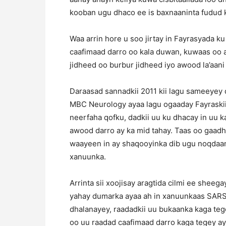
kooban ugu dhaco ee is baxnaaninta fudud 
Waa arrin hore u soo jirtay in Fayrasyada 
caafimaad darro oo kala duwan, kuwaas oo a
jidheed oo burbur jidheed iyo awood la’aan
Daraasad sannadkii 2011 kii lagu sameeyey 
MBC Neurology ayaa lagu ogaaday Fayraskii 
neerfaha qofku, dadkii uu ku dhacay in uu 
awood darro ay ka mid tahay. Taas oo gaadh
waayeen in ay shaqooyinka dib ugu noqdaan 
xanuunka.
Arrinta sii xoojisay aragtida cilmi ee sheeg
yahay dumarka ayaa ah in xanuunkaas SARS 
dhalanayey, raadadkii uu bukaanka kaga te
oo uu raadad caafimaad darro kaga tegey ay