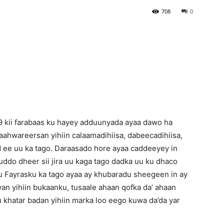
708
0
Newspaper
19 kii farabaas ku hayey adduunyada ayaa dawo ha
aahwareersan yihiin calaamadihiisa, dabeecadihiisa,
d ee uu ka tago. Daraasado hore ayaa caddeeyey in
ddo dheer sii jira uu kaga tago dadka uu ku dhaco
u Fayrasku ka tago ayaa ay khubaradu sheegeen in ay
wan yihiin bukaanku, tusaale ahaan qofka da’ ahaan
khatar badan yihiin marka loo eego kuwa da’da yar