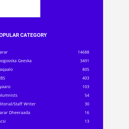
OPULAR CATEGORY
arar
14688
oogooska Geeska
3491
aqaalo
805
OBS
403
iyaaro
103
olumnists
54
itorial/Staff Writer
30
arar Dheeraada
16
csi
13