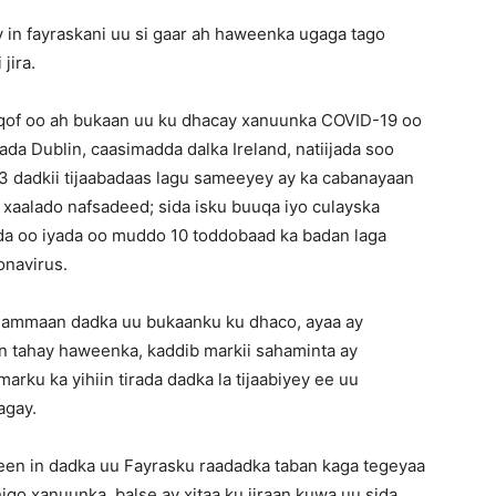
 in fayraskani uu si gaar ah haweenka ugaga tago
jira.
 qof oo ah bukaan uu ku dhacay xanuunka COVID-19 oo
da Dublin, caasimadda dalka Ireland, natiijada soo
3 dadkii tijaabadaas lagu sameeyey ay ka cabanayaan
, xaalado nafsadeed; sida isku buuqa iyo culayska
iyada oo iyada oo muddo 10 toddobaad ka badan laga
onavirus.
dhammaan dadka uu bukaanku ku dhaco, ayaa ay
n tahay haweenka, kaddib markii sahaminta ay
rku ka yihiin tirada dadka la tijaabiyey ee uu
agay.
en in dadka uu Fayrasku raadadka taban kaga tegeyaa
igo xanuunka, balse ay xitaa ku jiraan kuwa uu sida