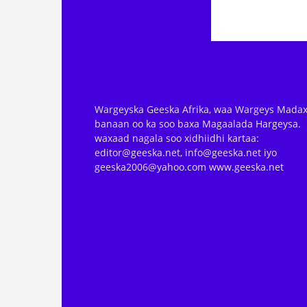
Wargeyska Geeska Afrika, waa Wargeys Madax
banaan oo ka soo baxa Magaalada Hargeysa.
waxaad nagala soo xidhiidhi kartaa:
editor@geeska.net, info@geeska.net iyo
geeska2006@yahoo.com www.geeska.net