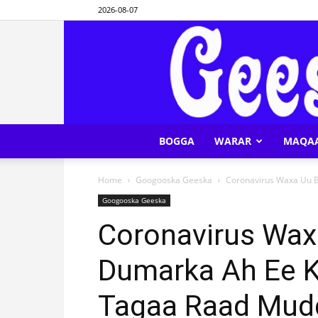
2026-08-07
BOGGA
WARAR
MAQA
Home
Googooska Geeska
Coronavirus Waxa Uu 
Googooska Geeska
Coronavirus Wa
Dumarka Ah Ee 
Tagaa Raad Mudd