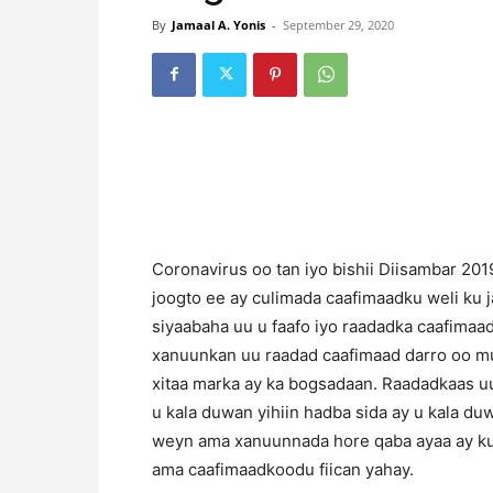
By
Jamaal A. Yonis
-
September 29, 2020
Coronavirus oo tan iyo bishii Diisambar 20
joogto ee ay culimada caafimaadku weli ku j
siyaabaha uu u faafo iyo raadadka caafimaa
xanuunkan uu raadad caafimaad darro oo mu
xitaa marka ay ka bogsadaan. Raadadkaas u
u kala duwan yihiin hadba sida ay u kala du
weyn ama xanuunnada hore qaba ayaa ay ku 
ama caafimaadkoodu fiican yahay.