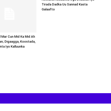
Tirada Dadka Uu Sannad Kasta
Galaafto
al Mar Cun Mid Ka Mid Ah
an; Digaagga, Koostada,
inta Iyo Kalluunka