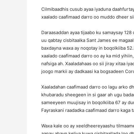
Cilmibaadhis cusub ayaa iyaduna daahfurtay
xaalado caafimaad darro oo muddo dheer sii 
Daraasaddan ayaa tijaabo ku samaysay 128
uu qabtay cisbitaalka Sant James ee magaala
baxdayna waxa ay noqotay in boqolkiiba 52.
xaalado caafimaad darro oo ay ka mid yihiin
nafsiga ah. Xaaladahaas oo sii jiray xitaa 
joogo markii ay dadkaasi ka bogsadeen Cor
Xaaladahan caafimaad darro oo lagu arko 
khubaradu sheegeen in si gaar ah ugu bada
sameeyeen muujisay in boqolkiiba 67 ay duma
Fayraskani raadadka caafimaad darro kaga t
Waxa kale oo ay xeeldheereyaashu tilmaame
aanay ahayn keliya kuwa cisbitaallada loo dh