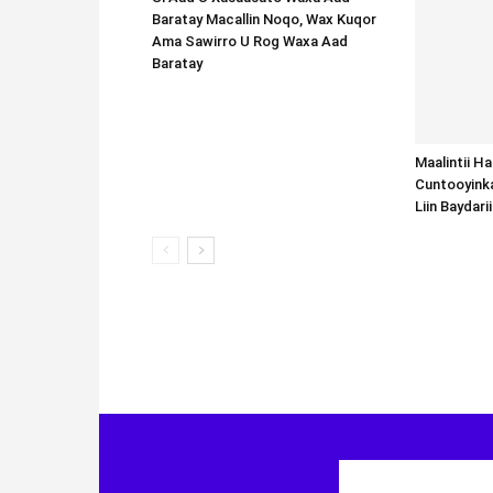
Baratay Macallin Noqo, Wax Kuqor
Ama Sawirro U Rog Waxa Aad
Baratay
Maalintii H
Cuntooyink
Liin Baydari