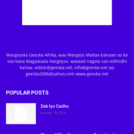
Wargeyska Geeska Afrika, waa Wargeys Madax-banaan oo ka
soo baxa Magaalada Hargeysa. waxaad nagala soo xidhiidhi
kartaa: editor@geeska.net, info@geeska.net iyo
geeska2006@yahoo.com www.geeska.net
POPULAR POSTS
Dab Iyo Cadho
January 18, 2018