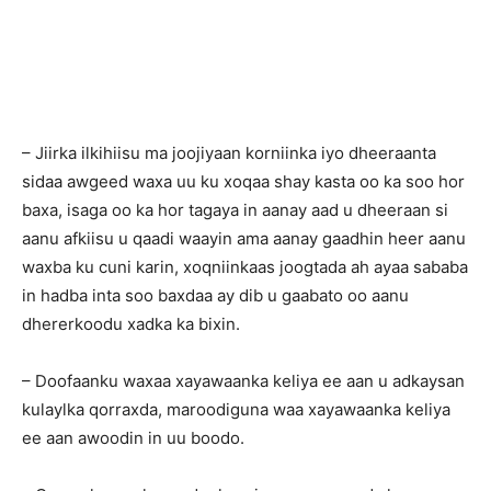
– Jiirka ilkihiisu ma joojiyaan korniinka iyo dheeraanta
sidaa awgeed waxa uu ku xoqaa shay kasta oo ka soo hor
baxa, isaga oo ka hor tagaya in aanay aad u dheeraan si
aanu afkiisu u qaadi waayin ama aanay gaadhin heer aanu
waxba ku cuni karin, xoqniinkaas joogtada ah ayaa sababa
in hadba inta soo baxdaa ay dib u gaabato oo aanu
dhererkoodu xadka ka bixin.
– Doofaanku waxaa xayawaanka keliya ee aan u adkaysan
kulaylka qorraxda, maroodiguna waa xayawaanka keliya
ee aan awoodin in uu boodo.