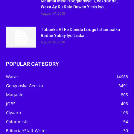
Maamul Mise Hoggaamiye: Qeexdooda,
Waxa Ay Ku Kala Duwan Yihiin Iyo...
August 17, 2018
Tobanka Af Ee Dunida Loogu Isticmaalka
Badan Yahay Iyo Liiska...
August 15, 2018
POPULAR CATEGORY
Warar
14688
Googooska Geeska
3491
Maqaalo
805
JOBS
403
Ciyaaro
103
Columnists
54
Editorial/Staff Writer
30