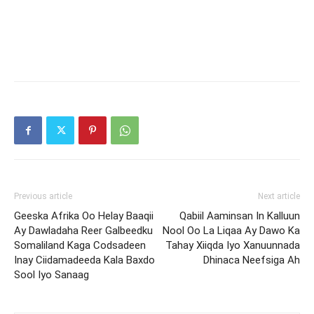
Previous article
Next article
Geeska Afrika Oo Helay Baaqii
Qabiil Aaminsan In Kalluun
Ay Dawladaha Reer Galbeedku
Nool Oo La Liqaa Ay Dawo Ka
Somaliland Kaga Codsadeen
Tahay Xiiqda Iyo Xanuunnada
Inay Ciidamadeeda Kala Baxdo
Dhinaca Neefsiga Ah
Sool Iyo Sanaag