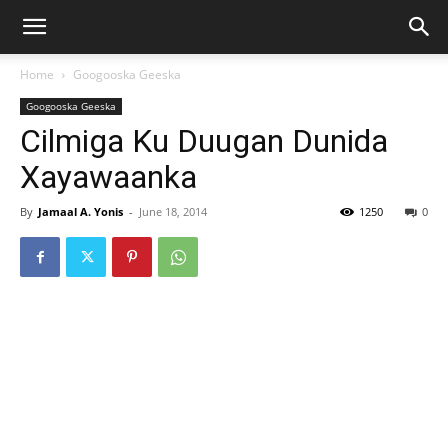
Home
Googooska Geeska
Googooska Geeska
Cilmiga Ku Duugan Dunida
Xayawaanka
By
Jamaal A. Yonis
-
June 18, 2014
1250
0