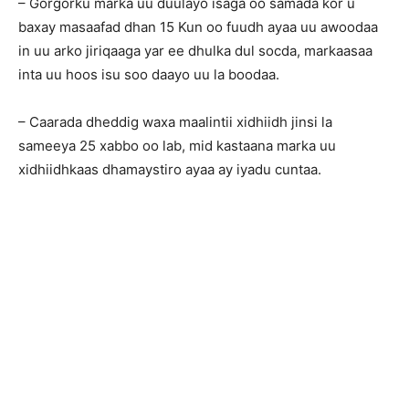
– Gorgorku marka uu duulayo isaga oo samada kor u
baxay masaafad dhan 15 Kun oo fuudh ayaa uu awoodaa
in uu arko jiriqaaga yar ee dhulka dul socda, markaasaa
inta uu hoos isu soo daayo uu la boodaa.
– Caarada dheddig waxa maalintii xidhiidh jinsi la
sameeya 25 xabbo oo lab, mid kastaana marka uu
xidhiidhkaas dhamaystiro ayaa ay iyadu cuntaa.