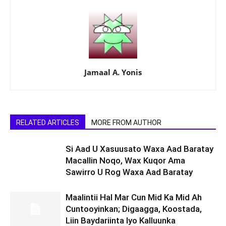
Jamaal A. Yonis
RELATED ARTICLES
MORE FROM AUTHOR
Si Aad U Xasuusato Waxa Aad Baratay
Macallin Noqo, Wax Kuqor Ama
Sawirro U Rog Waxa Aad Baratay
Maalintii Hal Mar Cun Mid Ka Mid Ah
Cuntooyinkan; Digaagga, Koostada,
Liin Baydariinta Iyo Kalluunka