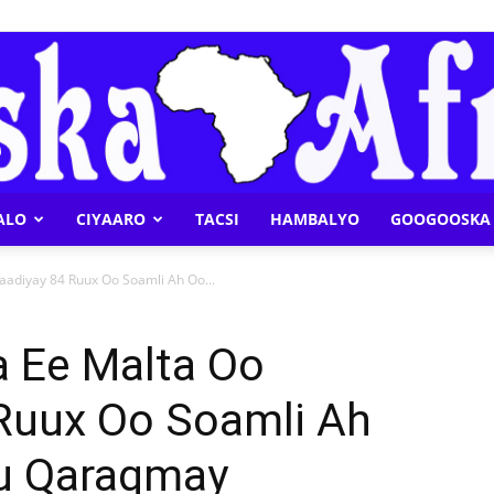
ALO
CIYAARO
TACSI
HAMBALYO
GOOGOOSKA 
Geeska
adiyay 84 Ruux Oo Soamli Ah Oo...
 Ee Malta Oo
Ruux Oo Soamli Ah
Afrika
u Qaraqmay