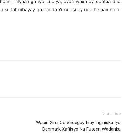
haan Talyaaniga iyo Liibiya, ayaa waxa ay qabtaa dad
 sii tahriibayay qaaradda Yurub si ay uga helaan nolol
Next article
Wasiir Xirsi Oo Sheegay Inay Ingiriiska Iyo
Denmark Xafiisyo Ka Futeen Wadanka