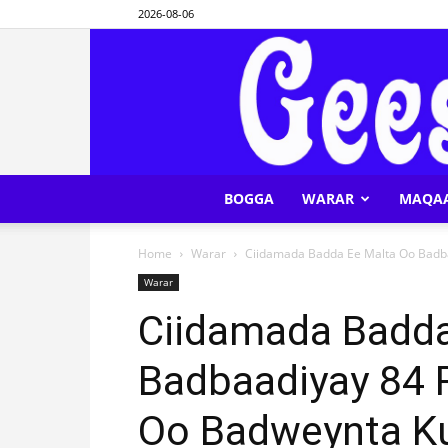
2026-08-06
BOGGA
WARAR
MAQA
Home
Warar
Ciidamada Badda Ee Malta Oo Badba
Warar
Ciidamada Badda
Badbaadiyay 84 
Oo Badweynta K