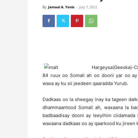
By
Jamaal A. Yonis
-
July 7, 2012
H
argeysa(Geeska)-Ci
84 ruux oo Somali ah oo dooni yar oo ay 
waxa ay ku sii jeedeen qaaradda Yurub.
Dadkaas oo la sheegay inay ka tageen dalka
dhammaantood Somali ah, waxaana la bad
badbaadisay dooni ay leeyihiin ciidamada
waxaana dadkaas oo ay qaarkood ku jireen k