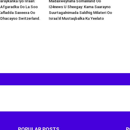
araykanka Iyo Iiraan:
Madaxweynaha Somaliland Oo
s-Afgaradka Oo La Soo
I24news U Sheegay: Kama Saarayno
Xafladda Saxeexa Oo
Suurtagalnimada Saldhig Milateri Oo
 Dhacayso Switzerland.
Israa’iil Mustaqbalka Ku Yeelato
POPULAR POSTS
P