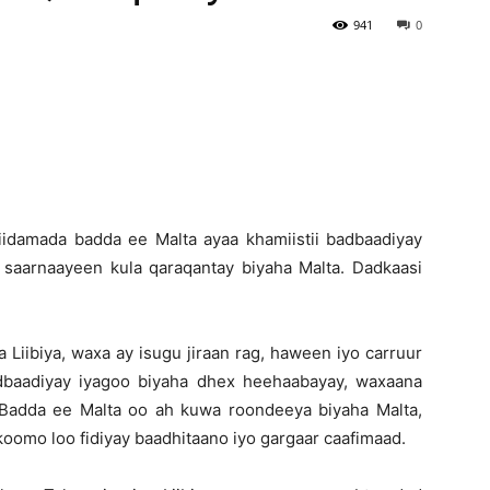
941
0
Newspaper
idamada badda ee Malta ayaa khamiistii badbaadiyay
saarnaayeen kula qaraqantay biyaha Malta. Dadkaasi
 Liibiya, waxa ay isugu jiraan rag, haween iyo carruur
baadiyay iyagoo biyaha dhex heehaabayay, waxaana
 Badda ee Malta oo ah kuwa roondeeya biyaha Malta,
oomo loo fidiyay baadhitaano iyo gargaar caafimaad.