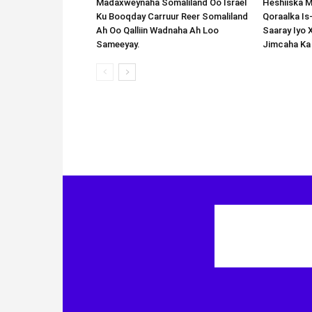
Madaxweynaha Somaliland Oo Israel
Heshiiska M
Ku Booqday Carruur Reer Somaliland
Qoraalka I
Ah Oo Qalliin Wadnaha Ah Loo
Saaray Iyo 
Sameeyay.
Jimcaha Ka