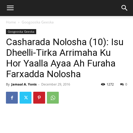
Home
Googooska Geeska
Googooska Geeska
Casharada Nolosha (10): Isu
Dheelli-Tirka Arrimaha Ku
Hor Yaalla Ayaa Ah Furaha
Farxadda Nolosha
By
Jamaal A. Yonis
-
December 29, 2016
1272
0