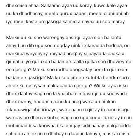
dhexdiisa ahaa. Sallaamo ayaa uu koray, kuwo kale ayaa
uu ka dhadhacay, meelo qurux badan, meelo cidhiidhi ah
iyo meel kasta oo qasriga ka mid ah ayaa uu soo maray.
Markii uu ku soo wareegay qasrigii ayaa sidii ballantu
ahayd uu dib ugu soo noqday ninkii xikmadda badnaa, oo
markiiba weydiiyey, miyaad aragtay sijaayadda aadka u
qiimaha iyo quruxda badan ee taalla qolka soo dhoweynta
ee qasriga? Ma ku soo indho doogsatay beerta quruxda
badan ee qasriga? Ma ku soo jiiteen kutubta heerka sarre
ah ee ku rasaysan maktabadda qasriga? Wiilkii ayaa isku
dhex daatay isaga oo la yaabban in qasrigii uu soo wada
dhex maray, haddana aanu ku arag waxa uu ninkan
xikmaawiga ahi tirinayo, waxa aanu u qirtay in aanu isagu
waxaas oo dhan arkinba, isaga oo ugu cudur daartay in uu
muhiimaddiisa koowaad ka dhigay sidii aanay malqacadda
saliidda ah ee uu u dhiibay u daadan lahayn, maskaxdiisa