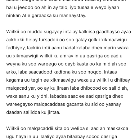
hal u jeeddo oo ah in ay talo, iyo tusaale weydiiyaan
ninkan Alle garaadka ku mannaystay.
Wiilkii oo muddo sugayey inta ay kalkiisa gaadhayso ayaa
aakhirkii helay fursaddii oo soo galay qolkii xikmaawigu
fadhiyey, laakiin intii aanu hadal kalaba dhex marin waxa
uu xikmaawigii wiilkii ku amray in uu qasriga oo aad u
weyna ku soo wareego oo qayb kasta oo ka mid ah soo
arko, laba saacadood kadibna ku soo noqdo. Intaas
kagama uu tegin ee xikmaawigu waxa uu wiilkii u dhiibay
malqacad yar, oo ay ku jiraan laba dhibcood oo saliid ah,
waxa aanu ku yidhi, labadaa saac ee aad qasriga dhex
wareegayso malqacaddaas gacanta ku sid oo yaanay
daadan saliidda ku jirtaa.
Wiilkii oo malqacaddii sita oo weliba si aad ah maskaxda
ugu haya in uu ilaaliyo ayaa bilaabay socod qasriga