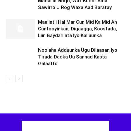
Macallin Noqo, Wax Kuqor Ama
Sawirro U Rog Waxa Aad Baratay
Maalintii Hal Mar Cun Mid Ka Mid Ah
Cuntooyinkan; Digaagga, Koostada,
Liin Baydariinta Iyo Kalluunka
Noolaha Adduunka Ugu Dilaasan Iyo
Tirada Dadka Uu Sannad Kasta
Galaafto