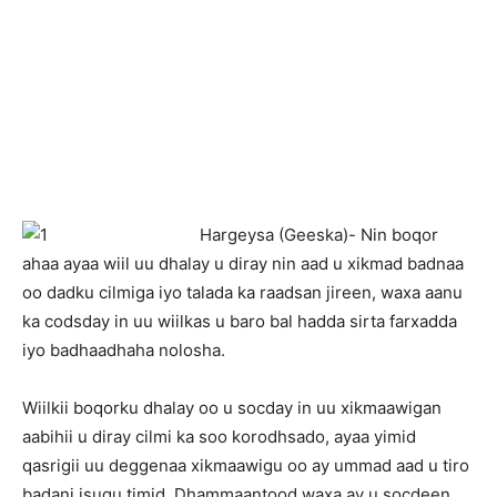
Hargeysa (Geeska)- Nin boqor
ahaa ayaa wiil uu dhalay u diray nin aad u xikmad badnaa
oo dadku cilmiga iyo talada ka raadsan jireen, waxa aanu
ka codsday in uu wiilkas u baro bal hadda sirta farxadda
iyo badhaadhaha nolosha.
Wiilkii boqorku dhalay oo u socday in uu xikmaawigan
aabihii u diray cilmi ka soo korodhsado, ayaa yimid
qasrigii uu deggenaa xikmaawigu oo ay ummad aad u tiro
badani isugu timid. Dhammaantood waxa ay u socdeen