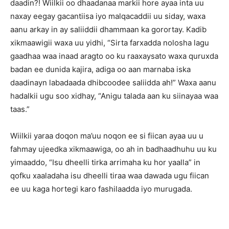
daadin?! Wiilkii oo dhaadanaa markii hore ayaa inta uu
naxay eegay gacantiisa iyo malqacaddii uu siday, waxa
aanu arkay in ay saliiddii dhammaan ka gorortay. Kadib
xikmaawigii waxa uu yidhi, “Sirta farxadda nolosha lagu
gaadhaa waa inaad aragto oo ku raaxaysato waxa quruxda
badan ee dunida kajira, adiga oo aan marnaba iska
daadinayn labadaada dhibcoodee saliidda ah!” Waxa aanu
hadalkii ugu soo xidhay, “Anigu talada aan ku siinayaa waa
taas.”
Wiilkii yaraa doqon ma’uu noqon ee si fiican ayaa uu u
fahmay ujeedka xikmaawiga, oo ah in badhaadhuhu uu ku
yimaaddo, “Isu dheelli tirka arrimaha ku hor yaalla” in
qofku xaaladaha isu dheelli tiraa waa dawada ugu fiican
ee uu kaga hortegi karo fashilaadda iyo murugada.