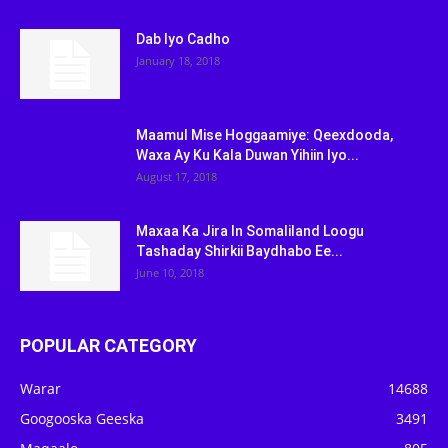
Dab Iyo Cadho
January 18, 2018
Maamul Mise Hoggaamiye: Qeexdooda,
Waxa Ay Ku Kala Duwan Yihiin Iyo...
August 17, 2018
Maxaa Ka Jira In Somaliland Loogu
Tashaday Shirkii Baydhabo Ee...
June 10, 2018
POPULAR CATEGORY
Warar
14688
Googooska Geeska
3491