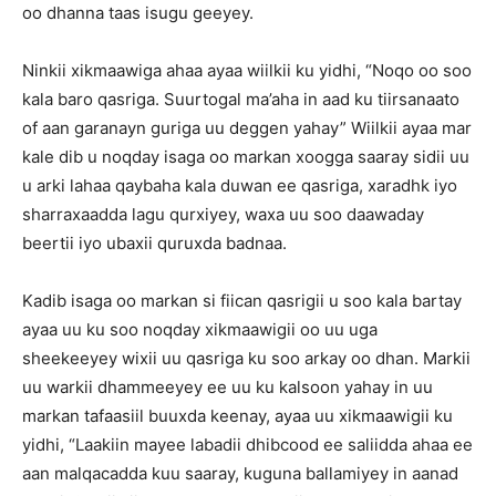
oo dhanna taas isugu geeyey.
Ninkii xikmaawiga ahaa ayaa wiilkii ku yidhi, “Noqo oo soo
kala baro qasriga. Suurtogal ma’aha in aad ku tiirsanaato
of aan garanayn guriga uu deggen yahay” Wiilkii ayaa mar
kale dib u noqday isaga oo markan xoogga saaray sidii uu
u arki lahaa qaybaha kala duwan ee qasriga, xaradhk iyo
sharraxaadda lagu qurxiyey, waxa uu soo daawaday
beertii iyo ubaxii quruxda badnaa.
Kadib isaga oo markan si fiican qasrigii u soo kala bartay
ayaa uu ku soo noqday xikmaawigii oo uu uga
sheekeeyey wixii uu qasriga ku soo arkay oo dhan. Markii
uu warkii dhammeeyey ee uu ku kalsoon yahay in uu
markan tafaasiil buuxda keenay, ayaa uu xikmaawigii ku
yidhi, “Laakiin mayee labadii dhibcood ee saliidda ahaa ee
aan malqacadda kuu saaray, kuguna ballamiyey in aanad