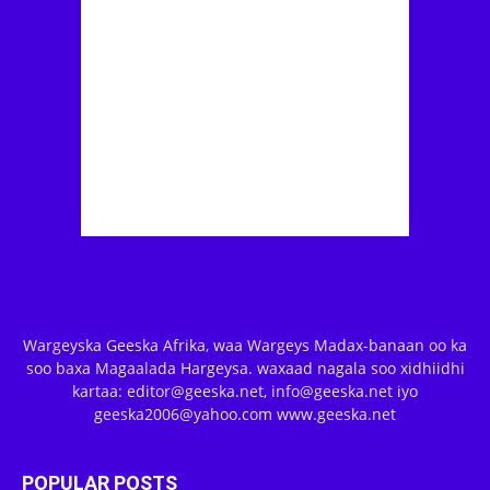
Wargeyska Geeska Afrika, waa Wargeys Madax-banaan oo ka
soo baxa Magaalada Hargeysa. waxaad nagala soo xidhiidhi
kartaa: editor@geeska.net, info@geeska.net iyo
geeska2006@yahoo.com www.geeska.net
POPULAR POSTS