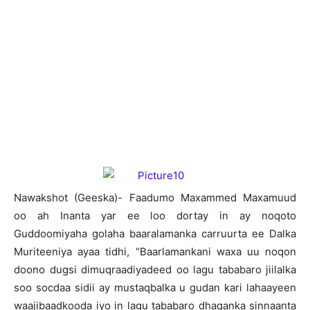
Nawakshot (Geeska)- Faadumo Maxammed Maxamuud
oo ah Inanta yar ee loo dortay in ay noqoto
Guddoomiyaha golaha baaralamanka carruurta ee Dalka
Muriteeniya ayaa tidhi, “Baarlamankani waxa uu noqon
doono dugsi dimuqraadiyadeed oo lagu tababaro jiilalka
soo socdaa sidii ay mustaqbalka u gudan kari lahaayeen
waajibaadkooda iyo in lagu tababaro dhaqanka sinnaanta