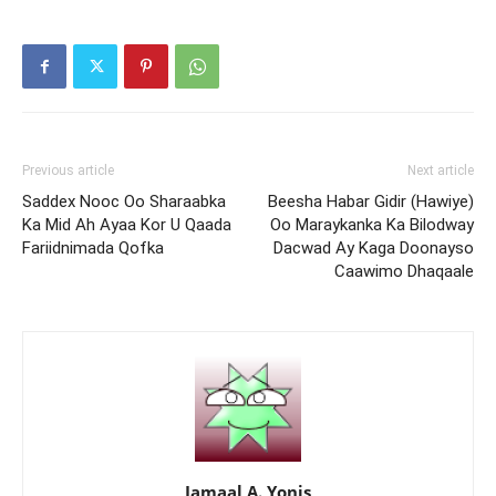
Previous article
Next article
Saddex Nooc Oo Sharaabka
Beesha Habar Gidir (Hawiye)
Ka Mid Ah Ayaa Kor U Qaada
Oo Maraykanka Ka Bilodway
Fariidnimada Qofka
Dacwad Ay Kaga Doonayso
Caawimo Dhaqaale
Jamaal A. Yonis