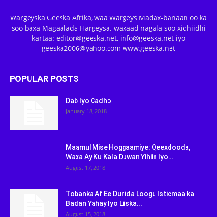
Wargeyska Geeska Afrika, waa Wargeys Madax-banaan oo ka
soo baxa Magaalada Hargeysa. waxaad nagala soo xidhiidhi
kartaa: editor@geeska.net, info@geeska.net iyo
geeska2006@yahoo.com www.geeska.net
POPULAR POSTS
Dab Iyo Cadho
January 18, 2018
Maamul Mise Hoggaamiye: Qeexdooda,
Waxa Ay Ku Kala Duwan Yihiin Iyo...
August 17, 2018
Tobanka Af Ee Dunida Loogu Isticmaalka
Badan Yahay Iyo Liiska...
August 15, 2018