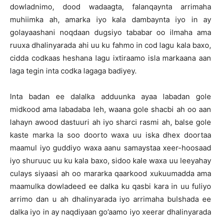
dowladnimo, dood wadaagta, falanqaynta arrimaha
muhiimka ah, amarka iyo kala dambaynta iyo in ay
golayaashani noqdaan dugsiyo tababar oo ilmaha ama
ruuxa dhalinyarada ahi uu ku fahmo in cod lagu kala baxo,
cidda codkaas heshana lagu ixtiraamo isla markaana aan
laga tegin inta codka lagaga badiyey.
Inta badan ee dalalka adduunka ayaa labadan gole
midkood ama labadaba leh, waana gole shacbi ah oo aan
lahayn awood dastuuri ah iyo sharci rasmi ah, balse gole
kaste marka la soo doorto waxa uu iska dhex doortaa
maamul iyo guddiyo waxa aanu samaystaa xeer-hoosaad
iyo shuruuc uu ku kala baxo, sidoo kale waxa uu leeyahay
culays siyaasi ah oo mararka qaarkood xukuumadda ama
maamulka dowladeed ee dalka ku qasbi kara in uu fuliyo
arrimo dan u ah dhalinyarada iyo arrimaha bulshada ee
dalka iyo in ay naqdiyaan go’aamo iyo xeerar dhalinyarada