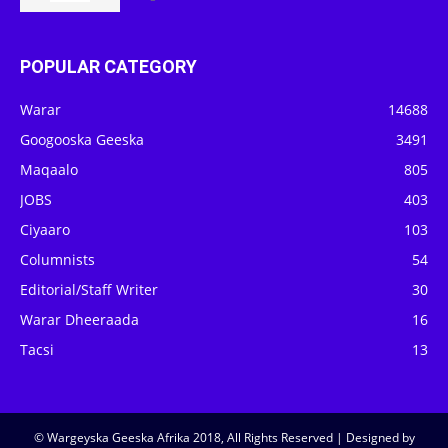
POPULAR CATEGORY
Warar
14688
Googooska Geeska
3491
Maqaalo
805
JOBS
403
Ciyaaro
103
Columnists
54
Editorial/Staff Writer
30
Warar Dheeraada
16
Tacsi
13
© Wargeyska Geeska Afrika 2018, All Rights Reserved | Designed by