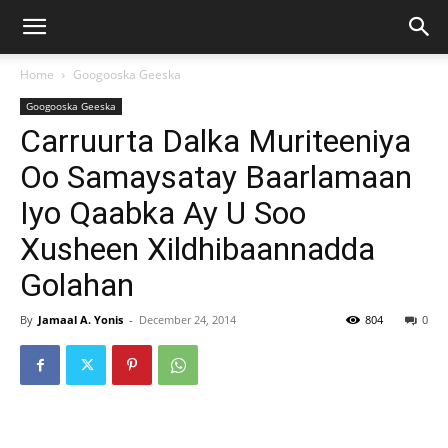
Home
Googooska Geeska
Googooska Geeska
Carruurta Dalka Muriteeniya
Oo Samaysatay Baarlamaan
Iyo Qaabka Ay U Soo
Xusheen Xildhibaannadda
Golahan
By
Jamaal A. Yonis
-
December 24, 2014
804
0