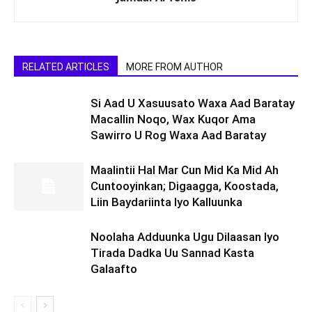
RELATED ARTICLES
MORE FROM AUTHOR
Si Aad U Xasuusato Waxa Aad Baratay
Macallin Noqo, Wax Kuqor Ama
Sawirro U Rog Waxa Aad Baratay
Maalintii Hal Mar Cun Mid Ka Mid Ah
Cuntooyinkan; Digaagga, Koostada,
Liin Baydariinta Iyo Kalluunka
Noolaha Adduunka Ugu Dilaasan Iyo
Tirada Dadka Uu Sannad Kasta
Galaafto