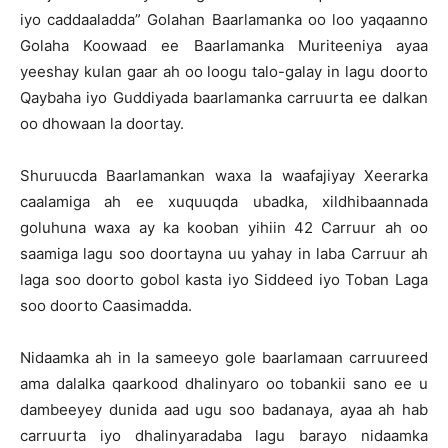
iyo caddaaladda” Golahan Baarlamanka oo loo yaqaanno
Golaha Koowaad ee Baarlamanka Muriteeniya ayaa
yeeshay kulan gaar ah oo loogu talo-galay in lagu doorto
Qaybaha iyo Guddiyada baarlamanka carruurta ee dalkan
oo dhowaan la doortay.
Shuruucda Baarlamankan waxa la waafajiyay Xeerarka
caalamiga ah ee xuquuqda ubadka, xildhibaannada
goluhuna waxa ay ka kooban yihiin 42 Carruur ah oo
saamiga lagu soo doortayna uu yahay in laba Carruur ah
laga soo doorto gobol kasta iyo Siddeed iyo Toban Laga
soo doorto Caasimadda.
Nidaamka ah in la sameeyo gole baarlamaan carruureed
ama dalalka qaarkood dhalinyaro oo tobankii sano ee u
dambeeyey dunida aad ugu soo badanaya, ayaa ah hab
carruurta iyo dhalinyaradaba lagu barayo nidaamka