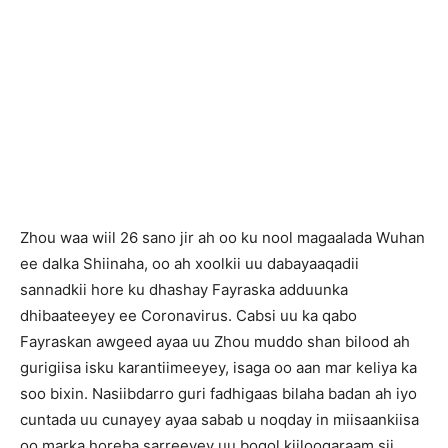
Zhou waa wiil 26 sano jir ah oo ku nool magaalada Wuhan
ee dalka Shiinaha, oo ah xoolkii uu dabayaaqadii
sannadkii hore ku dhashay Fayraska adduunka
dhibaateeyey ee Coronavirus. Cabsi uu ka qabo
Fayraskan awgeed ayaa uu Zhou muddo shan bilood ah
gurigiisa isku karantiimeeyey, isaga oo aan mar keliya ka
soo bixin. Nasiibdarro guri fadhigaas bilaha badan ah iyo
cuntada uu cunayey ayaa sabab u noqday in miisaankiisa
oo marka horeba sarreeyey uu boqol kiiloogaraam sii