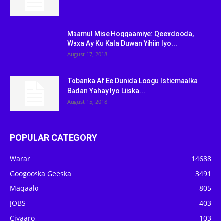
Maamul Mise Hoggaamiye: Qeexdooda,
Waxa Ay Ku Kala Duwan Yihiin Iyo...
August 17, 2018
Tobanka Af Ee Dunida Loogu Isticmaalka
Badan Yahay Iyo Liiska...
August 15, 2018
POPULAR CATEGORY
Warar
14688
Googooska Geeska
3491
Maqaalo
805
JOBS
403
Ciyaaro
103