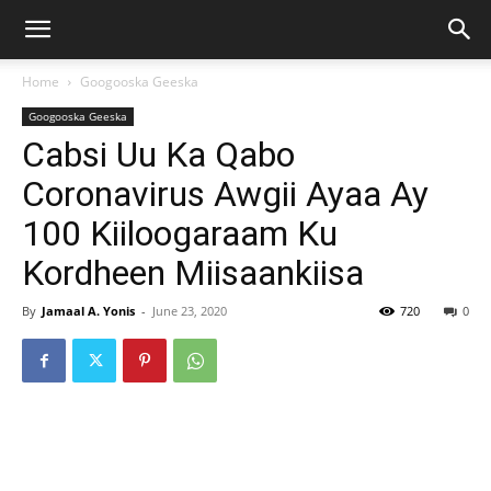
Home
Googooska Geeska
Googooska Geeska
Cabsi Uu Ka Qabo
Coronavirus Awgii Ayaa Ay
100 Kiiloogaraam Ku
Kordheen Miisaankiisa
By
Jamaal A. Yonis
-
June 23, 2020
720
0