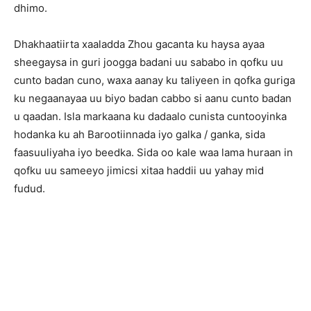
dhimo.
Dhakhaatiirta xaaladda Zhou gacanta ku haysa ayaa
sheegaysa in guri joogga badani uu sababo in qofku uu
cunto badan cuno, waxa aanay ku taliyeen in qofka guriga
ku negaanayaa uu biyo badan cabbo si aanu cunto badan
u qaadan. Isla markaana ku dadaalo cunista cuntooyinka
hodanka ku ah Barootiinnada iyo galka / ganka, sida
faasuuliyaha iyo beedka. Sida oo kale waa lama huraan in
qofku uu sameeyo jimicsi xitaa haddii uu yahay mid
fudud.