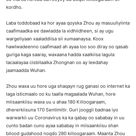
kordho.
Laba toddobaad ka hor ayaa qoyska Zhou ay masuuliyiinta
caafimaadka ee dawladda la xidhiidheen, si ay ugu
wargeliyaan xaaladdiisa sii xumaanaysa. Koox
hawlwadeenno caafimaad ah ayaa loo soo diray oo qasab
guriga kaga saaray, waxaana hadda xaalkiisa lagula
tacaalayaa cisbitaalka Zhongnan oo ay leedahay
jaamaadda Wuhan.
Zhou waxa uu hore uga shaqayn rug ganasi oo internet ka
laga isticmaalo oo ku taalla magaalada Wuhan, hore
miisaankiisu waxa uu u ahaa 180 Kiiloogaraam,
dhererkiisuna 170 Sentimitir. Guri jooggii badnaa iyo
warwarkii uu Coronavirus ka ka qabay oo sababay in uu
cunto badan cuno ayaa sababay in miisaankiisu shan
bilood gudahood noqdo 280 kiiloogaraam. Maanta Zhou