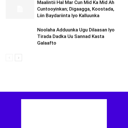
Maalintii Hal Mar Cun Mid Ka Mid Ah
Cuntooyinkan; Digaagga, Koostada,
Liin Baydariinta Iyo Kalluunka
Noolaha Adduunka Ugu Dilaasan Iyo
Tirada Dadka Uu Sannad Kasta
Galaafto