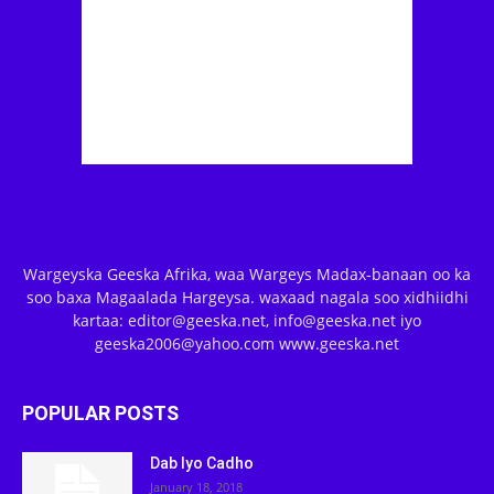
Wargeyska Geeska Afrika, waa Wargeys Madax-banaan oo ka
soo baxa Magaalada Hargeysa. waxaad nagala soo xidhiidhi
kartaa: editor@geeska.net, info@geeska.net iyo
geeska2006@yahoo.com www.geeska.net
POPULAR POSTS
Dab Iyo Cadho
January 18, 2018