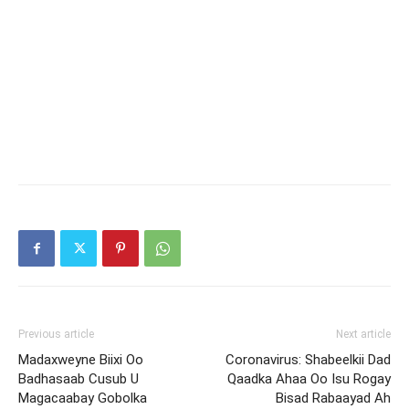
Previous article
Next article
Madaxweyne Biixi Oo
Coronavirus: Shabeelkii Dad
Badhasaab Cusub U
Qaadka Ahaa Oo Isu Rogay
Magacaabay Gobolka
Bisad Rabaayad Ah