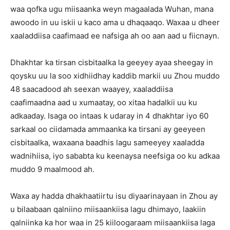
waa qofka ugu miisaanka weyn magaalada Wuhan, mana
awoodo in uu iskii u kaco ama u dhaqaaqo. Waxaa u dheer
xaaladdiisa caafimaad ee nafsiga ah oo aan aad u fiicnayn.
Dhakhtar ka tirsan cisbitaalka la geeyey ayaa sheegay in
qoysku uu la soo xidhiidhay kaddib markii uu Zhou muddo
48 saacadood ah seexan waayey, xaaladdiisa
caafimaadna aad u xumaatay, oo xitaa hadalkii uu ku
adkaaday. Isaga oo intaas k udaray in 4 dhakhtar iyo 60
sarkaal oo ciidamada ammaanka ka tirsani ay geeyeen
cisbitaalka, waxaana baadhis lagu sameeyey xaaladda
wadnihiisa, iyo sababta ku keenaysa neefsiga oo ku adkaa
muddo 9 maalmood ah.
Waxa ay hadda dhakhaatiirtu isu diyaarinayaan in Zhou ay
u bilaabaan qalniino miisaankiisa lagu dhimayo, laakiin
qalniinka ka hor waa in 25 kiiloogaraam miisaankiisa laga