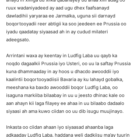
ruux wadaniyadeed ay aad ugu dhex faafsanayd
dawladihii yaryaraa ee Jarmalka, uguna sii darnayd
boqortooyadii reer abtigii ka soo jeedeen ee Prussia oo
iyadu qaadatay siyaasad ah in ay cudud milateri
adeegsato.
Arrintani waxa ay keentay in Ludfig Laba uu qayb ka
noqdo dagaalkii Prussia iyo Usteri, oo uu la saftay Prussia
kuna dhammaaday in ay hoos u dhacdo awooddii iyo
kaalintii boqortooyadiisii Bavaria ay ku lahayd gobalka,
meeshana ka baxdo awooddii boqor Ludfig Laba, oo
isaguna markiiba bilaabay in uu u jeesto dhinac kale oo
aan ahayn kii laga filayey ee ahaa in uu bilaabo dadaalo
siyaasi ah ama kuwo ciidan oo uu dib isugu muujinayo.
Inkasta oo ciidan ahaan iyo siyaasad ahaanba laga
adkaaday Ludfig Laba, haddana weli dadkiisu ma’ay tuurin