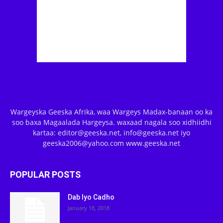
Wargeyska Geeska Afrika, waa Wargeys Madax-banaan oo ka
soo baxa Magaalada Hargeysa. waxaad nagala soo xidhiidhi
kartaa: editor@geeska.net, info@geeska.net iyo
geeska2006@yahoo.com www.geeska.net
POPULAR POSTS
Dab Iyo Cadho
January 18, 2018