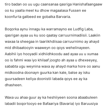
tiro badan oo uu ugu caansanaa qasriga Hanishafaangaaw
oo ku yaalla meel ku dhow magaalasa Fussen ee
koonfurta galbeed ee gobalka Barvaria.
Boqorka aynu innagu ka warramayno ee Ludfig Laba,
qasrigan ayaa uu ku soo qaatay carruurnimadiisii. Laakiin
waxaa la sheegaa in taariikhdiisaa carruurnimo ay ahayd
mid dhibaatooyin waaweyn oo qoys wehelinayeen.
Aabihii iyo hooyadii xidhiidhkoodu aad ayaa uu u xumaa
oo is fahmi waa iyo khilaaf joogto ah ayaa u dhexeeyey,
sababta ugu weynina waxa ay ahayd marka hore oo aanu
midkoodna doonayn guurka kan kale, balse ay isku
guursadeen keliya doonistii labada qoys ee ay ka
dhasheen.
Waxa uu ahaa guur ay ka heshiiyeen soona abaabuleen
labadii boqortooyo ee Bafaariya (Bavaria) iyo Baruusiya