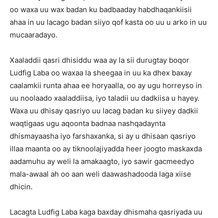
oo waxa uu wax badan ku badbaaday habdhaqankiisii
ahaa in uu lacago badan siiyo qof kasta oo uu u arko in uu
mucaaradayo.
Xaaladdii qasri dhisiddu waa ay la sii durugtay boqor
Ludfig Laba oo waxaa la sheegaa in uu ka dhex baxay
caalamkii runta ahaa ee horyaalla, oo ay ugu horreyso in
uu noolaado xaaladdiisa, iyo taladii uu dadkiisa u hayey.
Waxa uu dhisay qasriyo uu lacag badan ku siiyey dadkii
waqtigaas ugu aqoonta badnaa nashqadaynta
dhismayaasha iyo farshaxanka, si ay u dhisaan qasriyo
illaa maanta oo ay tiknoolajiyadda heer joogto maskaxda
aadamuhu ay weli la amakaagto, iyo sawir gacmeedyo
mala-awaal ah oo aan weli daawashadooda laga xiise
dhicin.
Lacagta Ludfig Laba kaga baxday dhismaha qasriyada uu