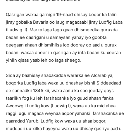
Qasrigan waxaa qarnigii 19-naad dhisay boqor ka talin
jiray gobalka Bavaria oo laug magacaabi jiray Ludfig Laba
(Ludwig II). Marka laga tago qaab dhismeedka quruxda
badan ee qasrigani u samaysan yahay iyo goobta
deegaan ahaan dhismihiisa loo dooray oo aad u qurux
badan, waxaa dheer in qasrigan ay inta badan ku xeeran
yihiin qisas yaab leh oo laga sheego.
Sida ay baahisay shabakadda wararka ee Alcarabiya,
boqorka Ludfig laba waxa uu dhashay bishii Siddeedaad
ee sannadkii 1845 kii, waxa aanu ka soo jeeday qoys
taariikh fog ku leh farshaxanka iyo guud ahaan fanka.
Awoowgii Ludfig kow (Ludwig I), waxa uu ka mid ahaa
raggii ugu magaca weynaa aqoonyahankii farshaxanka ee
qaaradad Yurub. Ludfig kow waxa uu ahaa boqor,
muddadii uu xilka hayeyna waxa uu dhisay qasriyo aad u