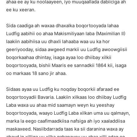
ahaa ee ay ku noolaayeen, iyo muuqaallada dabiiciga ah
ee ku xeeran.
Sida caadiga ah waxaa dhaxalka boqortooyada lahaa
Ludfig aabihii oo ahaa Makismiliyaan laba (Maximilian II)
laakiin aabihiisa uu dhaxli lahaaba waa uu ka hor
geeriyooday, sidaa awgeed markii uu Ludfig awoowgiisii
boqorkaahaa dhintay, isaga ayaa loo dhiibay xilkii
boqortooyada, bishii Maaris ee sannadkii 1864 kii, isaga
oo markaas 18 sano jir ahaa.
Sidaas ayaa uu Ludfig ku noqday boqorkii afaraad ee
boqortooyadii Bavaria. Laakiin xilkaas loo dhiibay Ludfig
Laba waxa uu ahaa mid saamayn weyn ku yeeshay
boqortooyada, waayo Ludfig Laba xilkan uma uu qalmayn,
marka la eego caafimaadkiisa nafsiga ah iyo xaaladdiisa
maskaxeed. Nasiibdarrada taas ka sii daranina waxa ay
ahayd in xilliga uu xilka qabanayey uu ahaa xilli adag oo