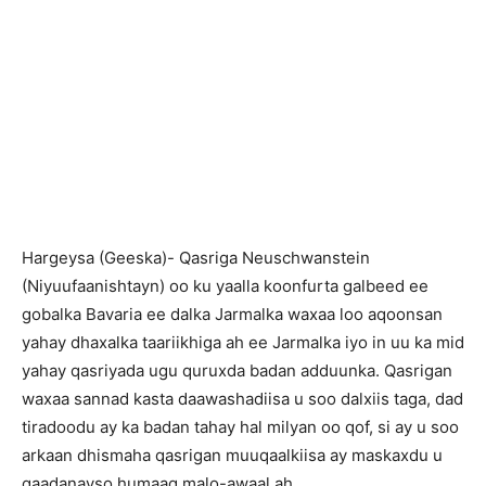
Hargeysa (Geeska)- Qasriga Neuschwanstein
(Niyuufaanishtayn) oo ku yaalla koonfurta galbeed ee
gobalka Bavaria ee dalka Jarmalka waxaa loo aqoonsan
yahay dhaxalka taariikhiga ah ee Jarmalka iyo in uu ka mid
yahay qasriyada ugu quruxda badan adduunka. Qasrigan
waxaa sannad kasta daawashadiisa u soo dalxiis taga, dad
tiradoodu ay ka badan tahay hal milyan oo qof, si ay u soo
arkaan dhismaha qasrigan muuqaalkiisa ay maskaxdu u
qaadanayso humaag malo-awaal ah.