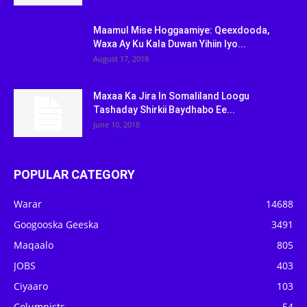
Maamul Mise Hoggaamiye: Qeexdooda,
Waxa Ay Ku Kala Duwan Yihiin Iyo...
August 17, 2018
Maxaa Ka Jira In Somaliland Loogu
Tashaday Shirkii Baydhabo Ee...
June 10, 2018
POPULAR CATEGORY
Warar
14688
Googooska Geeska
3491
Maqaalo
805
JOBS
403
Ciyaaro
103
Columnists
54