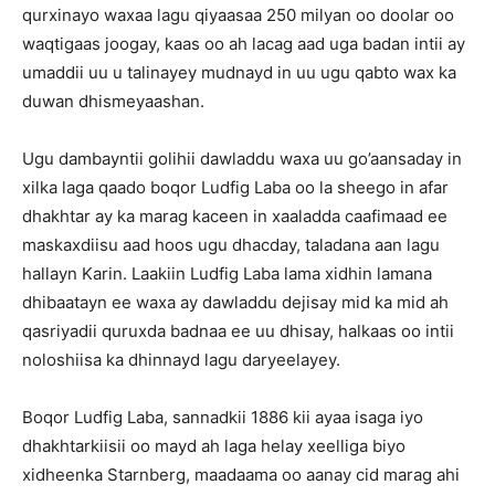
qurxinayo waxaa lagu qiyaasaa 250 milyan oo doolar oo
waqtigaas joogay, kaas oo ah lacag aad uga badan intii ay
umaddii uu u talinayey mudnayd in uu ugu qabto wax ka
duwan dhismeyaashan.
Ugu dambayntii golihii dawladdu waxa uu go’aansaday in
xilka laga qaado boqor Ludfig Laba oo la sheego in afar
dhakhtar ay ka marag kaceen in xaaladda caafimaad ee
maskaxdiisu aad hoos ugu dhacday, taladana aan lagu
hallayn Karin. Laakiin Ludfig Laba lama xidhin lamana
dhibaatayn ee waxa ay dawladdu dejisay mid ka mid ah
qasriyadii quruxda badnaa ee uu dhisay, halkaas oo intii
noloshiisa ka dhinnayd lagu daryeelayey.
Boqor Ludfig Laba, sannadkii 1886 kii ayaa isaga iyo
dhakhtarkiisii oo mayd ah laga helay xeelliga biyo
xidheenka Starnberg, maadaama oo aanay cid marag ahi