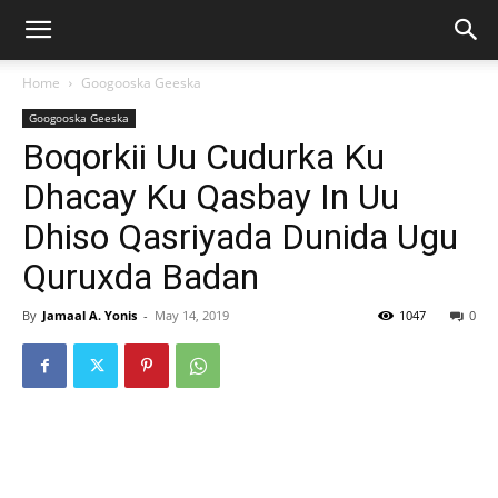
Home
Googooska Geeska
Googooska Geeska
Boqorkii Uu Cudurka Ku
Dhacay Ku Qasbay In Uu
Dhiso Qasriyada Dunida Ugu
Quruxda Badan
By
Jamaal A. Yonis
-
May 14, 2019
1047
0