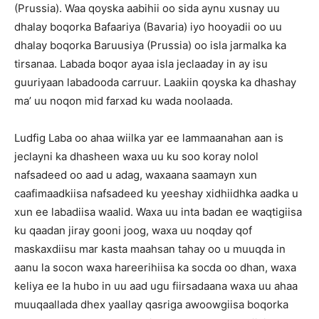
(Prussia). Waa qoyska aabihii oo sida aynu xusnay uu
dhalay boqorka Bafaariya (Bavaria) iyo hooyadii oo uu
dhalay boqorka Baruusiya (Prussia) oo isla jarmalka ka
tirsanaa. Labada boqor ayaa isla jeclaaday in ay isu
guuriyaan labadooda carruur. Laakiin qoyska ka dhashay
ma’ uu noqon mid farxad ku wada noolaada.
Ludfig Laba oo ahaa wiilka yar ee lammaanahan aan is
jeclayni ka dhasheen waxa uu ku soo koray nolol
nafsadeed oo aad u adag, waxaana saamayn xun
caafimaadkiisa nafsadeed ku yeeshay xidhiidhka aadka u
xun ee labadiisa waalid. Waxa uu inta badan ee waqtigiisa
ku qaadan jiray gooni joog, waxa uu noqday qof
maskaxdiisu mar kasta maahsan tahay oo u muuqda in
aanu la socon waxa hareerihiisa ka socda oo dhan, waxa
keliya ee la hubo in uu aad ugu fiirsadaana waxa uu ahaa
muuqaallada dhex yaallay qasriga awoowgiisa boqorka